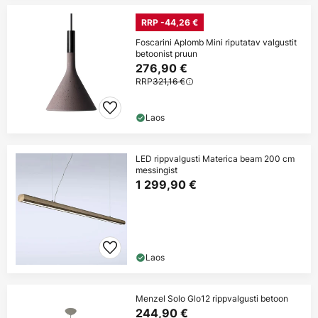
RRP -44,26 €
Foscarini Aplomb Mini riputatav valgustit
betoonist pruun
276,90 €
RRP
321,16 €
Laos
LED rippvalgusti Materica beam 200 cm
messingist
1 299,90 €
Laos
Menzel Solo Glo12 rippvalgusti betoon
244,90 €