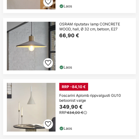
Laos
OSRAM riputatav lamp CONCRETE
WOOD, hall, Ø 32 cm, betoon, E27
66,90 €
Laos
RRP -84,10 €
Foscarini Aplomb rippvalgusti GU10
betoonist valge
349,90 €
RRP
434,00 €
Laos