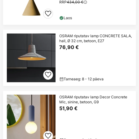
RRP
434,00 €
Laos
OSRAM riputatav lamp CONCRETE SALA,
hall, Ø 32 cm, betoon, E27
76,90 €
Tarneaeg: 8 - 12 päeva
OSRAM riputatav lamp Decor Concrete
Mic, sinine, betoon, G9
51,90 €