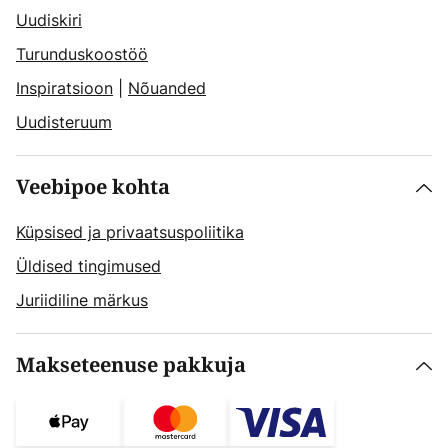
Uudiskiri
Turunduskoostöö
Inspiratsioon
|
Nõuanded
Uudisteruum
Veebipoe kohta
Küpsised ja privaatsuspoliitika
Üldised tingimused
Juriidiline märkus
Makseteenuse pakkuja