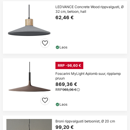
LEDVANCE Concrete Wood rippvalgusti, Ø
32 cm, betoon, hall
62,46 €
Laos
RRP -96,60 €
Foscarini MyLight Aplomb suur, ripplamp
pruun
869,36 €
RRP
965,96 €
Laos
Broni rippvalgusti betoonist, Ø 20 cm
99,20 €