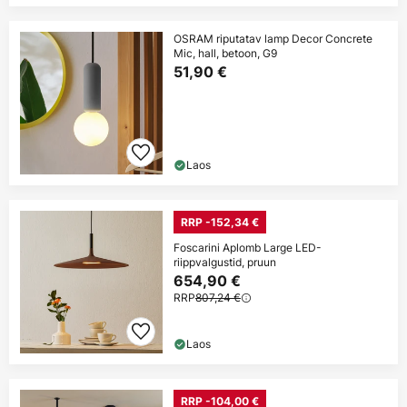
OSRAM riputatav lamp Decor Concrete
Mic, hall, betoon, G9
51,90 €
Laos
RRP -152,34 €
Foscarini Aplomb Large LED-
riippvalgustid, pruun
654,90 €
RRP
807,24 €
Laos
RRP -104,00 €