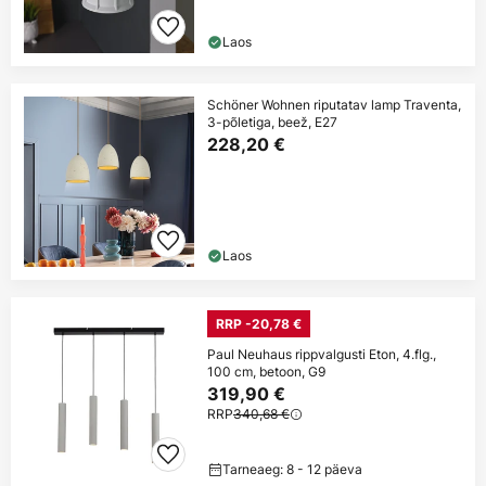
Laos
Schöner Wohnen riputatav lamp Traventa,
3-põletiga, beež, E27
228,20 €
Laos
RRP -20,78 €
Paul Neuhaus rippvalgusti Eton, 4.flg.,
100 cm, betoon, G9
319,90 €
RRP
340,68 €
Tarneaeg: 8 - 12 päeva