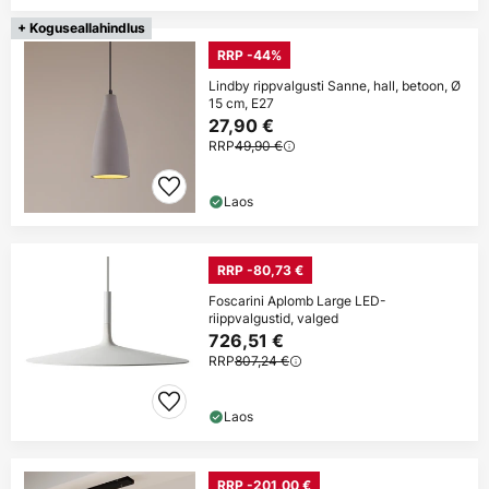
+ Koguseallahindlus
RRP -44%
Lindby rippvalgusti Sanne, hall, betoon, Ø
15 cm, E27
27,90 €
RRP
49,90 €
Laos
RRP -80,73 €
Foscarini Aplomb Large LED-
riippvalgustid, valged
726,51 €
RRP
807,24 €
Laos
RRP -201,00 €