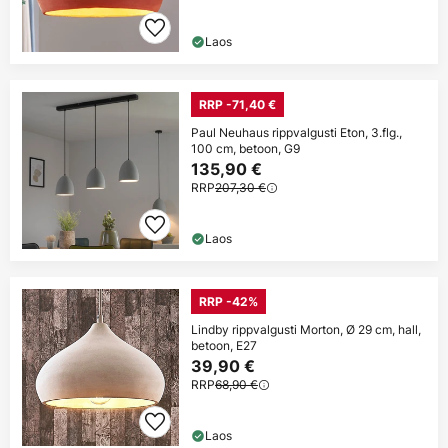
Laos
RRP -71,40 €
Paul Neuhaus rippvalgusti Eton, 3.flg.,
100 cm, betoon, G9
135,90 €
RRP
207,30 €
Laos
RRP -42%
Lindby rippvalgusti Morton, Ø 29 cm, hall,
betoon, E27
39,90 €
RRP
68,90 €
Laos