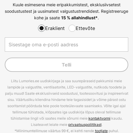
Kuule esimesena meie eripakkumistest, eksklusiivsetest
soodustustest ja uusimatest valgustustrendidest. Registreeruge
kohe ja saate
.
15 % allahindlust*
Eraklient
Ettevõte
Telli
Liitu Lumories.ee uudiskirjaga ja saa suurepäraseid pakkumisi meie
lampide ja valgustite, ventilaatorite, LED-valgustite, nutikodu toodete ja
palju muud! Saate eksklusiivseid soodustusi, tootesoovitusi ja inspireerivat
sisu. Väärtusliku kliendina hindame teie tagasisidet ja võime pärast ostu
sooritamist pöörduda teie poole tooteülevaate saamiseks. Võite igal ajal
tellimuse tühistada, klõpsates iga uudiskirja lõpus oleval tellimuse
tühistamise lingil või saates meile sõnumi meie
kontaktvormi
kaudu.
Lisateavet leiate meie
privaatsuspoliitikast
.
*Miinimumtellimuse väärtus 99 €, ei kehti nende
tootjate
puhul.