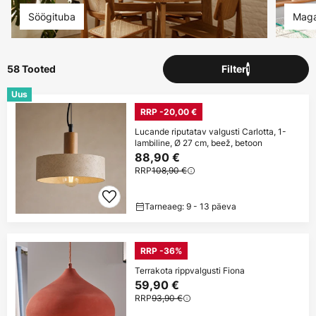
Söögituba
Maga
58 Tooted
Filter
1
Uus
RRP -20,00 €
Lucande riputatav valgusti Carlotta, 1-
lambiline, Ø 27 cm, beež, betoon
88,90 €
RRP
108,90 €
Tarneaeg: 9 - 13 päeva
RRP -36%
Terrakota rippvalgusti Fiona
59,90 €
RRP
93,90 €