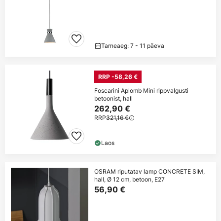
Tarneaeg: 7 - 11 päeva
RRP -58,26 €
Foscarini Aplomb Mini rippvalgusti
betoonist, hall
262,90 €
RRP
321,16 €
Laos
OSRAM riputatav lamp CONCRETE SIM,
hall, Ø 12 cm, betoon, E27
56,90 €