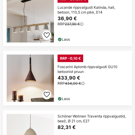
Lucande rippvalgusti Kalinda, hall,
betoon, 110,5 cm pikk, E14
36,90 €
RRP
237,90 €
Laos
RRP -0,10 €
Foscarini Aplomb rippvalgusti GU10
betoonist pruun
433,90 €
RRP
434,00 €
Laos
Schöner Wohnen Traventa rippvalgustid,
beež, Ø 21 cm, E27
82,31 €