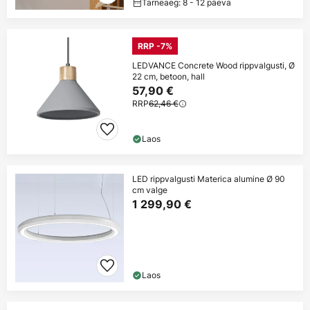
Tarneaeg: 8 - 12 päeva
RRP -7%
LEDVANCE Concrete Wood rippvalgusti, Ø
22 cm, betoon, hall
57,90 €
RRP
62,46 €
Laos
LED rippvalgusti Materica alumine Ø 90
cm valge
1 299,90 €
Laos