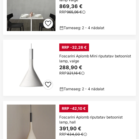
869,36 €
RRP
965,96 €
Tarneaeg: 2 - 4 nädalat
RRP -32,26 €
Foscarini Aplomb Mini riputatav betoonist
lamp, valge
288,90 €
RRP
321,16 €
Tarneaeg: 2 - 4 nädalat
RRP -42,10 €
Foscarini Aplomb riputatav betoonist
lamp, hall
391,90 €
RRP
434,00 €