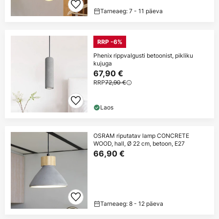
Tarneaeg: 7 - 11 päeva
RRP -6%
Phenix rippvalgusti betoonist, pikliku
kujuga
67,90 €
RRP
72,90 €
Laos
OSRAM riputatav lamp CONCRETE
WOOD, hall, Ø 22 cm, betoon, E27
66,90 €
Tarneaeg: 8 - 12 päeva