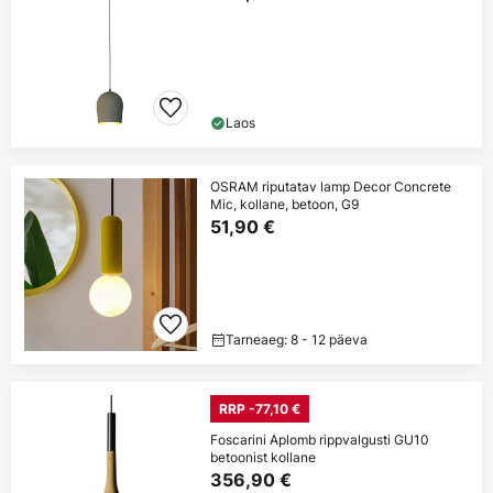
Laos
OSRAM riputatav lamp Decor Concrete
Mic, kollane, betoon, G9
51,90 €
Tarneaeg: 8 - 12 päeva
RRP -77,10 €
Foscarini Aplomb rippvalgusti GU10
betoonist kollane
356,90 €