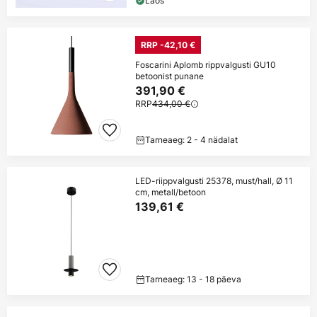
Laos
RRP -42,10 €
Foscarini Aplomb rippvalgusti GU10
betoonist punane
391,90 €
RRP
434,00 €
Tarneaeg: 2 - 4 nädalat
LED-riippvalgusti 25378, must/hall, Ø 11
cm, metall/betoon
139,61 €
Tarneaeg: 13 - 18 päeva