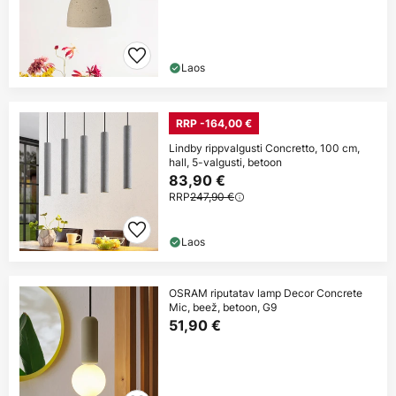
Laos
RRP -164,00 €
Lindby rippvalgusti Concretto, 100 cm,
hall, 5-valgusti, betoon
83,90 €
RRP
247,90 €
Laos
OSRAM riputatav lamp Decor Concrete
Mic, beež, betoon, G9
51,90 €