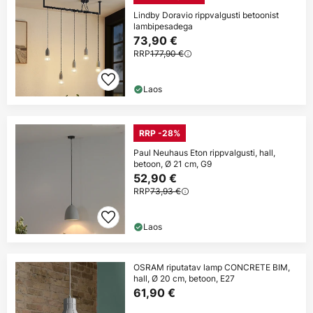
Lindby Doravio rippvalgusti betoonist
lambipesadega
73,90 €
RRP
177,90 €
Laos
RRP -28%
Paul Neuhaus Eton rippvalgusti, hall,
betoon, Ø 21 cm, G9
52,90 €
RRP
73,93 €
Laos
OSRAM riputatav lamp CONCRETE BIM,
hall, Ø 20 cm, betoon, E27
61,90 €