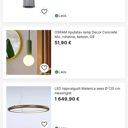
Laos
OSRAM riputatav lamp Decor Concrete
Mic, roheline, betoon, G9
51,90 €
Laos
LED rippvalgusti Materica sees Ø 120 cm
messingist
1 649,90 €