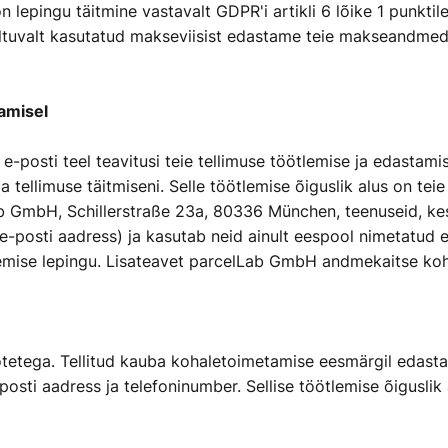
on lepingu täitmine vastavalt GDPR'i artikli 6 lõike 1 punkti
. Sõltuvalt kasutatud makseviisist edastame teie makseandm
tamisel
 e-posti teel teavitusi teie tellimuse töötlemise ja edastam
ellimuse täitmiseni. Selle töötlemise õiguslik alus on teie 
ab GmbH, Schillerstraße 23a, 80336 München, teenuseid, k
e-posti aadress) ja kasutab neid ainult eespool nimetatud ee
emise lepingu. Lisateavet parcelLab GmbH andmekaitse koht
tetega. Tellitud kauba kohaletoimetamise eesmärgil edasta
osti aadress ja telefoninumber. Sellise töötlemise õiguslik