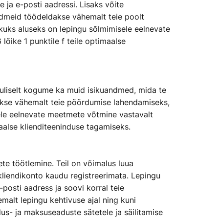
ja e-posti aadressi. Lisaks võite
andmeid töödeldakse vähemalt teie poolt
ikuks aluseks on lepingu sõlmimisele eelnevate
 lõike 1 punktile f teile optimaalse
likuliselt kogume ka muid isikuandmed, mida te
dakse vähemalt teie pöördumise lahendamiseks,
sele eelnevate meetmete võtmine vastavalt
timaalse klienditeeninduse tagamiseks.
te töötlemine. Teil on võimalus luua
kliendikonto kaudu registreerimata. Lepingu
posti aadress ja soovi korral teie
malt lepingu kehtivuse ajal ning kuni
us- ja maksuseaduste sätetele ja säilitamise