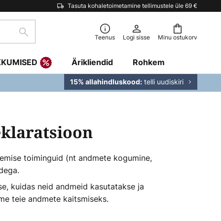
Tasuta kohaletoimetamine tellimustele üle 69 €
Otsi
Teenus
Logi sisse
Minu ostukorv
KKUMISED
Ärikliendid
Rohkem
telli uudiskiri
15% allahindluskood:
eklaratsioon
tlemise toiminguid (nt andmete kogumine,
idega.
kse, kuidas neid andmeid kasutatakse ja
ame teie andmete kaitsmiseks.