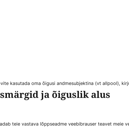
vite kasutada oma õigusi andmesubjektina (vt allpool), kir
smärgid ja õiguslik alus
saadab teie vastava lõppseadme veebibrauser teavet meie ve