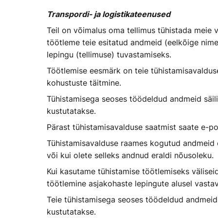
Transpordi- ja logistikateenused
Teil on võimalus oma tellimus tühistada meie 
töötleme teie esitatud andmeid (eelkõige nime
lepingu (tellimuse) tuvastamiseks.
Töötlemise eesmärk on teie tühistamisavalduse
kohustuste täitmine.
Tühistamisega seoses töödeldud andmeid säilita
kustutatakse.
Pärast tühistamisavalduse saatmist saate e-po
Tühistamisavalduse raames kogutud andmeid ei 
või kui olete selleks andnud eraldi nõusoleku.
Kui kasutame tühistamise töötlemiseks väliseid
töötlemine asjakohaste lepingute alusel vastav
Teie tühistamisega seoses töödeldud andmeid sä
kustutatakse.