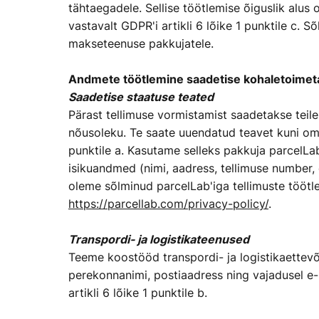
tähtaegadele. Sellise töötlemise õiguslik alus 
vastavalt GDPR'i artikli 6 lõike 1 punktile c
makseteenuse pakkujatele.
Andmete töötlemine saadetise kohaletoime
Saadetise staatuse teated
Pärast tellimuse vormistamist saadetakse teile
nõusoleku. Te saate uuendatud teavet kuni oma t
punktile a. Kasutame selleks pakkuja parcelL
isikuandmed (nimi, aadress, tellimuse number, 
oleme sõlminud parcelLab'iga tellimuste töötl
https://parcellab.com/privacy-policy/
.
Transpordi- ja logistikateenused
Teeme koostööd transpordi- ja logistikaettevõ
perekonnanimi, postiaadress ning vajadusel e-p
artikli 6 lõike 1 punktile b.