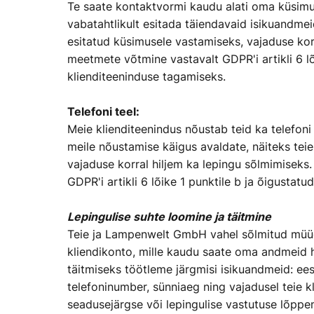
Te saate kontaktvormi kaudu alati oma küsimus
vabatahtlikult esitada täiendavaid isikuandme
esitatud küsimusele vastamiseks, vajaduse korr
meetmete võtmine vastavalt GDPR'i artikli 6 lõi
klienditeeninduse tagamiseks.
Telefoni teel:
Meie klienditeenindus nõustab teid ka telefoni
meile nõustamise käigus avaldate, näiteks tei
vajaduse korral hiljem ka lepingu sõlmimiseks
GDPR'i artikli 6 lõike 1 punktile b ja õigustatu
Lepingulise suhte loomine ja täitmine
Teie ja Lampenwelt GmbH vahel sõlmitud müügil
kliendikonto, mille kaudu saate oma andmeid h
täitmiseks töötleme järgmisi isikuandmeid: ees
telefoninumber, sünniaeg ning vajadusel teie k
seadusejärgse või lepingulise vastutuse lõppe