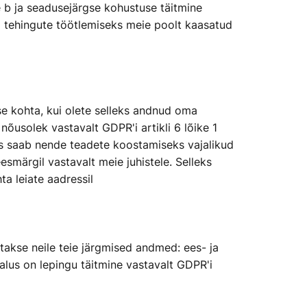
le b ja seadusejärgse kohustuse täitmine
ed tehingute töötlemiseks meie poolt kaasatud
ise kohta, kui olete selleks andnud oma
nõusolek vastavalt GDPR'i artikli 6 lõike 1
es saab nende teadete koostamiseks vajalikud
smärgil vastavalt meie juhistele. Selleks
a leiate aadressil
takse neile teie järgmised andmed: ees- ja
 alus on lepingu täitmine vastavalt GDPR'i