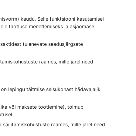
misvorm) kaudu. Selle funktsiooni kasutamisel
 teie taotluse menetlemiseks ja asjaomase
usaktidest tulenevate seadusjärgsete
itamiskohustuste raames, mille järel need
on lepingu täitmise seisukohast hädavajalik
stika või maksete töötlemine), toimub
tusel.
 säilitamiskohustuste raames, mille järel need