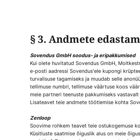
§ 3. Andmete edastam
Sovendus GmbH soodus- ja eripakkumised
Kui olete huvitatud Sovendus GmbH, Moltkestr
e-posti aadressi Sovendus'ele kupongi krüpte
turvalisuse tagamiseks ja muudab selle anonü
tellimuse numbri, tellimuse väärtuse koos vääri
meie partneri teenuste pakkumiseks vastavalt GD
Lisateavet teie andmete töötlemise kohta Sove
Zenloop
Soovime rohkem teavet teie ostukogemuse kohta
Küsitluste saatmise õiguslik alus on meie õigu