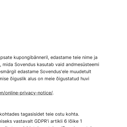
psate kupongibänneril, edastame teie nime ja
ess, mida Sovendus kasutab vaid andmesüsteemi
eesmärgil edastame Sovendus'ele muudetult
emise õiguslik alus on meie õigustatud huvi
n/online-privacy-notice/
.
ohtades tagasisidet teie ostu kohta.
seks vastavalt GDPR'i artikli 6 lõike 1