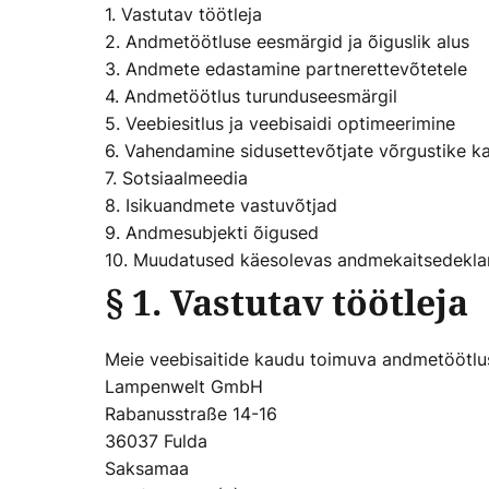
1. Vastutav töötleja
2. Andmetöötluse eesmärgid ja õiguslik alus
3. Andmete edastamine partnerettevõtetele
4. Andmetöötlus turunduseesmärgil
5. Veebiesitlus ja veebisaidi optimeerimine
6. Vahendamine sidusettevõtjate võrgustike k
7. Sotsiaalmeedia
8. Isikuandmete vastuvõtjad
9. Andmesubjekti õigused
10. Muudatused käesolevas andmekaitsedekla
§ 1. Vastutav töötleja
Meie veebisaitide kaudu toimuva andmetöötlus
Lampenwelt GmbH
Rabanusstraße 14-16
36037 Fulda
Saksamaa