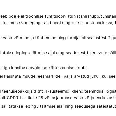
veebipoe elektroonilise funktsiooni (tühistamisnupp/tühista
, tellimuse või lepingu andmeid ning teie e-posti aadressi)
 vastuvõtmine ja töötlemine ning tarbijakaitsealastest õig
takse lepingu täitmise ajal ning seadusest tulenevate säil
stiga kinnituse avalduse kättesaamise kohta.
kasutata muudel eesmärkidel, välja arvatud juhul, kui see 
 teenusepakkujaid (nt IT-süsteemid, klienditeenindus, logi
alt GDPR-i artiklile 28 või asjaomase vastuvõtja enda vastu
ilitatakse lepingu täitmise ajal ning seadusega sätestatud