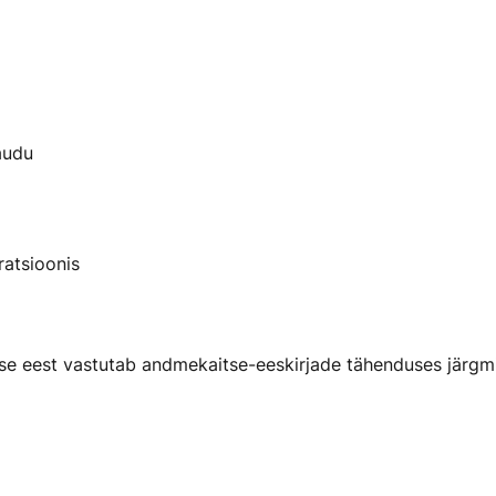
audu
ratsioonis
e eest vastutab andmekaitse-eeskirjade tähenduses järgmi