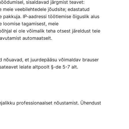
möödumisel, sisaldavad järgmist teavet:
e meie veebilehtedele jõudsite; edastatud
 pakkuja. IP-aadressi töötlemise õiguslik alus
se loomise tagamisest, meie
hjal ei ole võimalik teha otsest järeldust teie
saavutamist automaatselt.
d nõuavad, et juurdepääsu võimaldav brauser
ateavet leiate altpoolt §-de 5-7 alt.
hjalikku professionaalset nõustamist. Ühendust