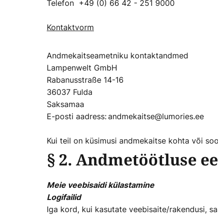
Telefon +49 (0) 66 42 - 251 9000
Kontaktvorm
Andmekaitseametniku kontaktandmed
Lampenwelt GmbH
Rabanusstraße 14-16
36037 Fulda
Saksamaa
E-posti aadress: andmekaitse@lumories.ee
Kui teil on küsimusi andmekaitse kohta või soo
§ 2. Andmetöötluse ee
Meie veebisaidi külastamine
Logifailid
Iga kord, kui kasutate veebisaite/rakendusi, 