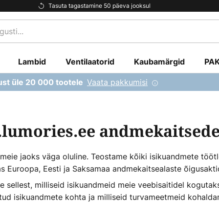
Tasuta tagastamine 50 päeva jooksul
Lambid
Ventilaatorid
Kaubamärgid
PA
Vaata pakkumisi
ust üle 20 000 tootele
.lumories.ee andmekaitsed
 meie jaoks väga oluline. Teostame kõiki isikuandmete töö
as Euroopa, Eesti ja Saksamaa andmekaitsealaste õigusakt
te sellest, milliseid isikuandmeid meie veebisaitidel koguta
atud isikuandmete kohta ja milliseid turvameetmeid kohald