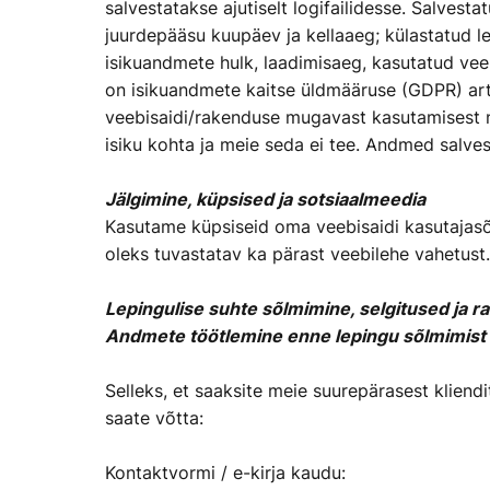
salvestatakse ajutiselt logifailidesse. Salves
juurdepääsu kuupäev ja kellaaeg; külastatud l
isikuandmete hulk, laadimisaeg, kasutatud veeb
on isikuandmete kaitse üldmääruse (GDPR) arti
veebisaidi/rakenduse mugavast kasutamisest nin
isiku kohta ja meie seda ei tee. Andmed salv
Jälgimine, küpsised ja sotsiaalmeedia
Kasutame küpsiseid oma veebisaidi kasutajas
oleks tuvastatav ka pärast veebilehe vahetust. 
Lepingulise suhte sõlmimine, selgitused ja 
Andmete töötlemine enne lepingu sõlmimist
Selleks, et saaksite meie suurepärasest klien
saate võtta:
Kontaktvormi / e-kirja kaudu: