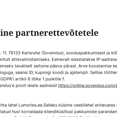
ine partnerettevõtetele
. 11, 76133 Karlsruhe (Sovendus), sooduspakkumisest ja klõ
eritult ettevalmistamiseks. Eelnevalt edastatakse IP-aadr
ümseks tavaliselt seitsme päeva pärast. Arve koostamise 
nguga, seansi ID, kupongi koodi ja ajatempli. Sellise töötl
PR'i artikli 6 lõike 1 punktile f.
ndus'e poolt leiate aadressil
https://online.sovendus.com/e
 lehel Lumories.ee.Selleks küsime veebilehel erinevates k
statud huvi korraldada kliendiküsitlusi pakkumiste parandami