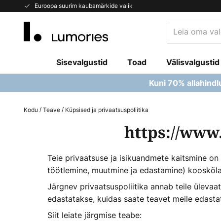
Skip
Euroopa suurim kaubamärkide valik
to
Leia
Content
oma
valgusti...
Sisevalgustid
Toad
Välisvalgustid
Kuni 70% allahindl
Kodu
Teave
Küpsised ja privaatsuspoliitika
https://www
Teie privaatsuse ja isikuandmete kaitsmine on
töötlemine, muutmine ja edastamine) kooskõl
Järgnev privaatsuspoliitika annab teile ülevaa
edastatakse, kuidas saate teavet meile edast
Siit leiate järgmise teabe: