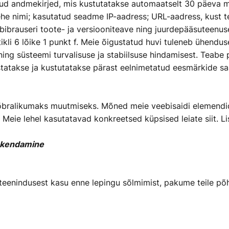
tatud andmekirjed, mis kustutatakse automaatselt 30 päeva 
ehe nimi; kasutatud seadme IP-aadress; URL-aadress, kust t
ibrauseri toote- ja versiooniteave ning juurdepääsuteenuse
kli 6 lõike 1 punkt f. Meie õigustatud huvi tuleneb ühendu
g süsteemi turvalisuse ja stabiilsuse hindamisest. Teabe põ
estatakse ja kustutatakse pärast eelnimetatud eesmärkide 
õbralikumaks muutmiseks. Mõned meie veebisaidi elemendi
Meie lehel kasutatavad konkreetsed küpsised leiate siit. Lis
rakendamine
diteenindusest kasu enne lepingu sõlmimist, pakume teile põ