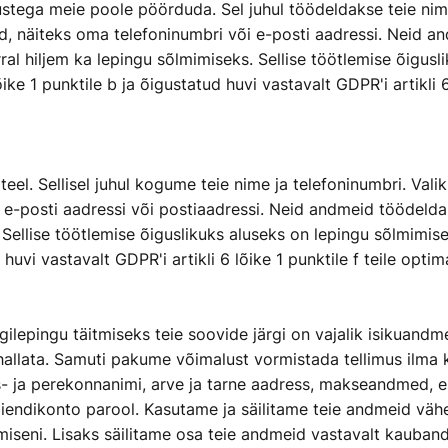
tega meie poole pöörduda. Sel juhul töödeldakse teie nime 
id, näiteks oma telefoninumbri või e-posti aadressi. Neid 
al hiljem ka lepingu sõlmimiseks. Sellise töötlemise õigusl
ke 1 punktile b ja õigustatud huvi vastavalt GDPR'i artikli 6
 teel. Sellisel juhul kogume teie nime ja telefoninumbri. Va
e e-posti aadressi või postiaadressi. Neid andmeid töödel
. Sellise töötlemise õiguslikuks aluseks on lepingu sõlmimi
d huvi vastavalt GDPR'i artikli 6 lõike 1 punktile f teile op
epingu täitmiseks teie soovide järgi on vajalik isikuandme
allata. Samuti pakume võimalust vormistada tellimus ilma 
- ja perekonnanimi, arve ja tarne aadress, makseandmed, e-
liendikonto parool. Kasutame ja säilitame teie andmeid vähe
miseni. Lisaks säilitame osa teie andmeid vastavalt kauband