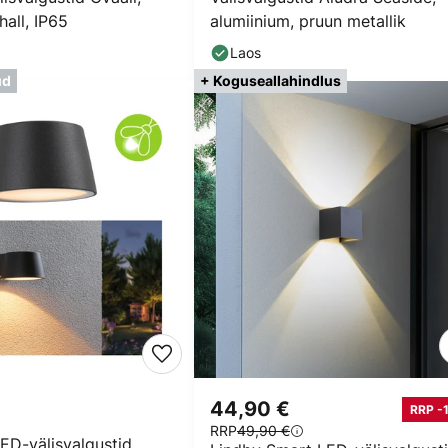
hall, IP65
alumiinium, pruun metallik
Laos
ud
+ Koguseallahindlus
44,90 €
RRP -
RRP
49,90 €
ED-välisvalgustid