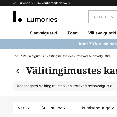
Skip
Euroopa suurim kaubamärkide valik
to
Leia
Content
oma
valgusti...
Sisevalgustid
Toad
Välisvalgustid
Kuni 70% allahindl
Kodu
Välisvalgustus
Välitingimustes kasutatavad seinavalgustid
Välitingimustes ka
Kaasaegsed välitingimustes kasutatavad seinavalgustid
värv
Stiili suund
Liikumisanduriga