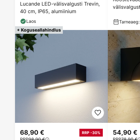
Lucande LED-välisvalgusti Trevin,
välisvalgus
40 cm, IP65, alumiinium
Laos
Tarneaeg:
+ Koguseallahindlus
68,90 €
54,90 €
RRP -30%
RRP
98,90 €
RRP
78,90 €