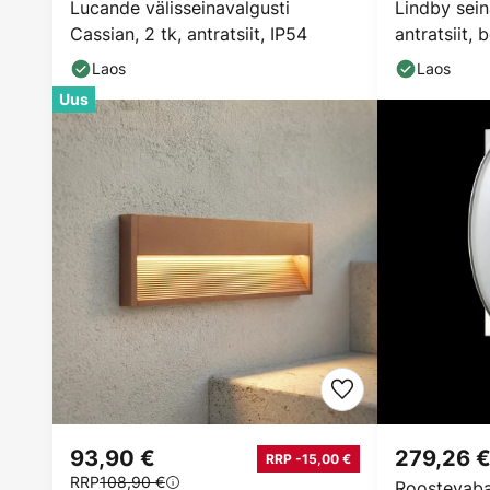
Lucande välisseinavalgusti
Lindby sein
Cassian, 2 tk, antratsiit, IP54
antratsiit, 
Laos
Laos
Uus
93,90 €
279,26 
RRP -15,00 €
RRP
108,90 €
Roostevaba