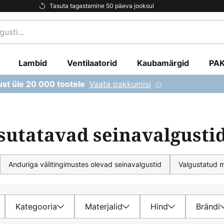
Tasuta tagastamine 50 päeva jooksul
Lambid
Ventilaatorid
Kaubamärgid
PA
Vaata pakkumisi
ust üle 20 000 tootele
sutatavad seinavalgusti
Anduriga välitingimustes olevad seinavalgustid
Valgustatud 
Kategooria
Materjalid
Hind
Brändi