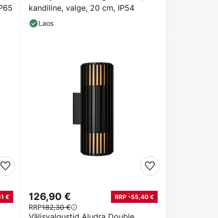
IP65
kandiline, valge, 20 cm, IP54
Laos
126,90 €
1 €
RRP -55,40 €
RRP
182,30 €
Välisvalgustid Aludra Double