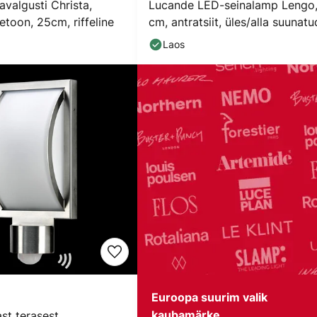
avalgusti Christa,
Lucande LED-seinalamp Lengo
betoon, 25cm, riffeline
cm, antratsiit, üles/alla suunatu
valgus, 3000
Laos
€
Euroopa suurim valik
st terasest
kaubamärke