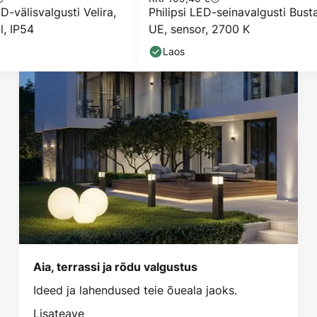
-välisvalgusti Velira,
Philipsi LED-seinavalgusti Bust
l, IP54
UE, sensor, 2700 K
Laos
Aia, terrassi ja rõdu valgustus
Ideed ja lahendused teie õueala jaoks.
Lisateave