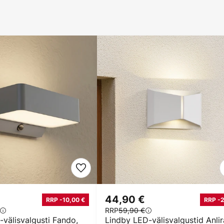
44,90 €
RRP -10,00 €
RRP -
RRP
59,90 €
välisvalgusti Fando,
Lindby LED-välisvalgustid Anlir