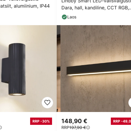
Lindby Smart LED-välisvalgusti
atsiit, alumiinium, IP44
Dara, hall, kandiline, CCT RGB,
Tuya
Laos
148,90 €
RRP -30%
RRP -49,0
RRP
197,90 €