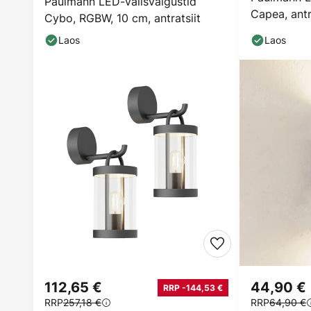
Paulmann LED-välisvalgustid
Capea, antr
Cybo, RGBW, 10 cm, antratsiit
Laos
Laos
112,65 €
44,90 €
RRP -144,53 €
RRP
257,18 €
RRP
64,90 €