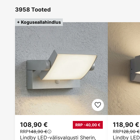
3958 Tooted
+ Koguseallahindlus
108,90 €
118,90 €
RRP -40,00 €
RRP
148,90 €
RRP
128,90 €
Lindby LED-välisvalgusti Sherin,
Lindby LED-