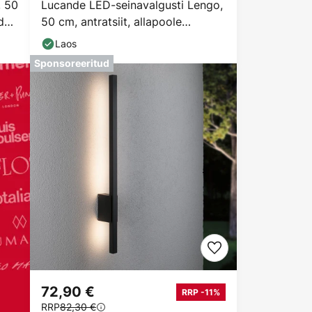
, 50
Lucande LED-seinavalgusti Lengo,
d
50 cm, antratsiit, allapoole
suunatud, 3000 K
Laos
Sponsoreeritud
72,90 €
RRP -11%
RRP
82,30 €