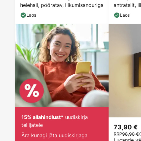
helehall, pööratav, liikumisanduriga
antratsiit, 
Laos
Laos
uudiskirja
15% allahindlust*
tellijatele
73,90 €
RRP
98,90 €
Ära kunagi jäta uudiskirjaga
Lucande väl