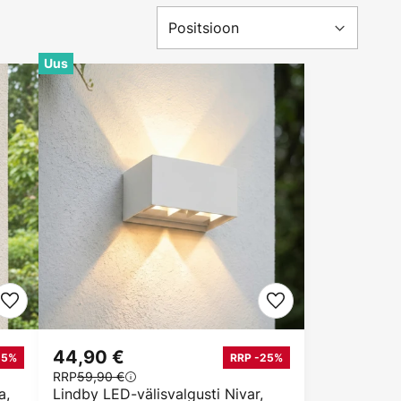
Uus
44,90 €
25%
RRP -25%
RRP
59,90 €
a,
Lindby LED-välisvalgusti Nivar,