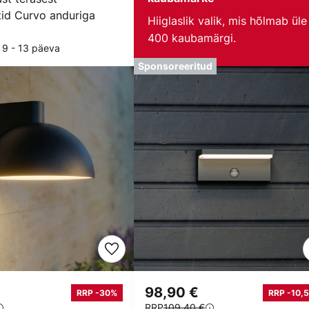
tid Curvo anduriga
Hiiglaslik valik, mis hõlmab üle
400 kaubamärgi.
 9 - 13 päeva
Sponsoreeritud
98,90 €
RRP -30%
RRP -10,5
RRP
109,40 €