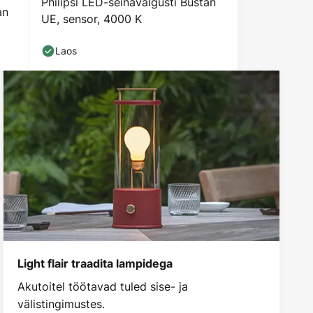
Philipsi LED-seinavalgusti Bustan
an
UE, sensor, 4000 K
Laos
Light flair traadita lampidega
Akutoitel töötavad tuled sise- ja
välistingimustes.