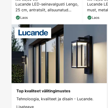
Lucande LED-seinavalgusti Lengo,
Lucande LED
25 cm, antratsiit, allsuunatud
must, metal
valgus, 3000 K
Laos
Laos
Top kvaliteet välitingimustes
Tehnoloogia, kvaliteet ja disain - Lucande.
Lisateave