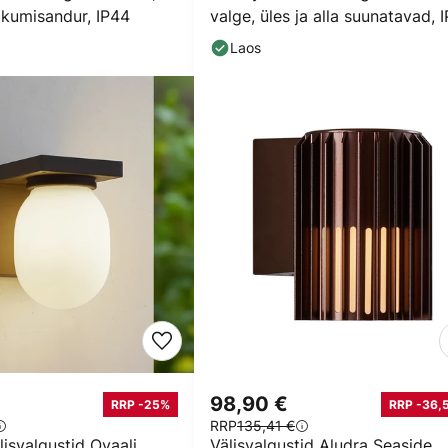
liikumisandur, IP44
valge, üles ja alla suunatavad, 
Laos
98,90 €
RRP -25%
RRP -36,5
RRP
135,41 €
isvalgustid Ovaali,
Välisvalgustid Aludra Seaside,