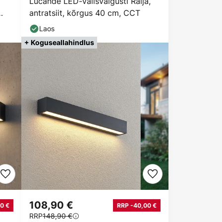
Lucande LED-välisvalgusti Raija,
antratsiit, kõrgus 40 cm, CCT
Laos
+ Koguseallahindlus
108,90 €
0 €
RRP -40,00 €
RRP
148,90 €