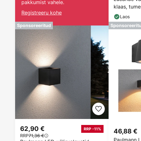
pakkumist vahele.
klaas, tume
Registreeru kohe
Laos
Sponsoreeritud
Sponsoreerit
62,90 €
RRP -11%
46,88 €
RRP
71,36 €
Paulmann L