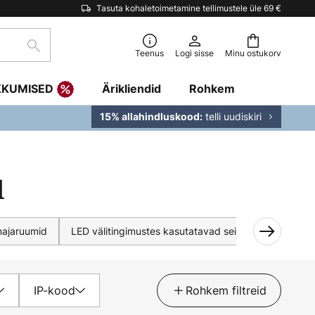
Tasuta kohaletoimetamine tellimustele üle 69 €
Otsi
Teenus
Logi sisse
Minu ostukorv
KKUMISED
Ärikliendid
Rohkem
telli uudiskiri
15% allahindluskood:
d
majaruumid
LED välitingimustes kasutatavad seinavalgustid
IP-kood
Rohkem filtreid