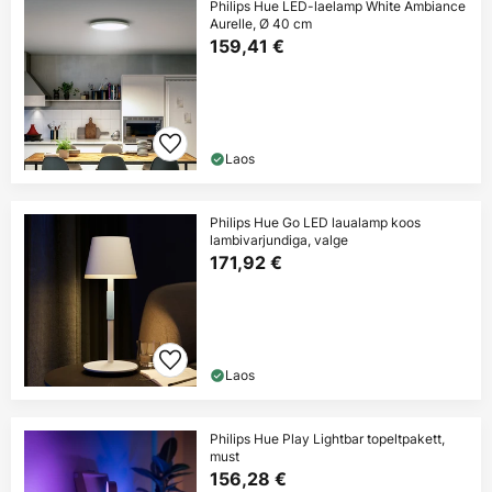
Philips Hue LED-laelamp White Ambiance
Aurelle, Ø 40 cm
159,41 €
Laos
Philips Hue Go LED laualamp koos
lambivarjundiga, valge
171,92 €
Laos
Philips Hue Play Lightbar topeltpakett,
must
156,28 €