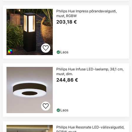
Philips Hue Impress põrandavalgusti,
must, RGBW
203,18 €
Laos
Philips Hue Infuse LED-laelamp, 38,1 cm,
must, dim.
244,86 €
Laos
Philips Hue Resonate LED-välisvalgustid,
RGBW, must