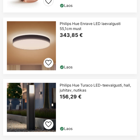
Laos
Philips Hue Enrave LED laevalgusti
55,1cm must
343,85 €
Laos
Philips Hue Turaco LED-teevalgusti, hall,
juhitav, nutikas
156,29 €
Laos