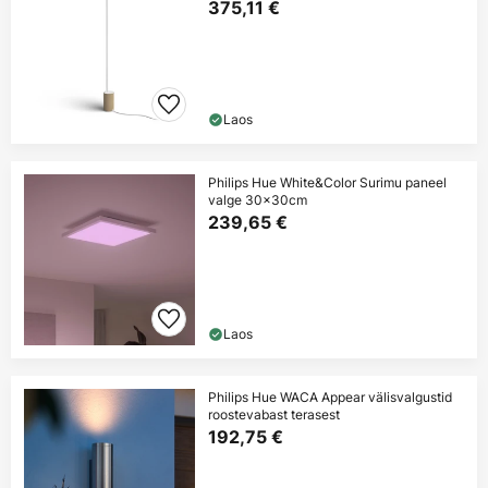
Oak
375,11 €
Laos
Philips Hue White&Color Surimu paneel
valge 30x30cm
239,65 €
Laos
Philips Hue WACA Appear välisvalgustid
roostevabast terasest
192,75 €