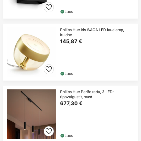
Laos
Philips Hue Iris WACA LED laualamp,
kuldne
145,87 €
Laos
Philips Hue Perifo rada, 3 LED-
rippvalgustit, must
677,30 €
Laos