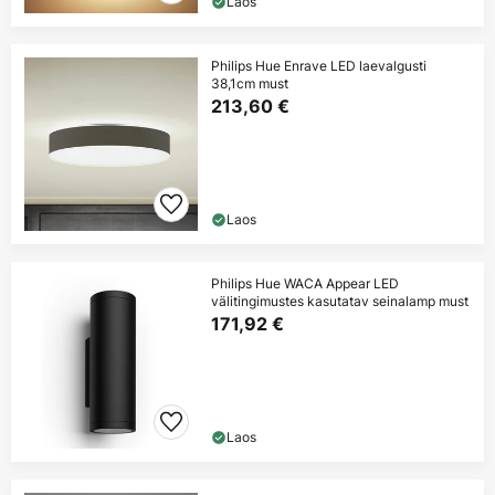
Laos
Philips Hue Enrave LED laevalgusti
38,1cm must
213,60 €
Laos
Philips Hue WACA Appear LED
välitingimustes kasutatav seinalamp must
171,92 €
Laos