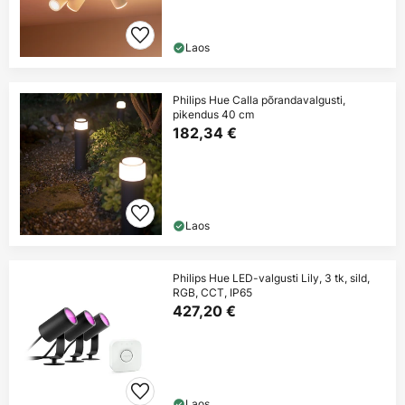
Laos
Philips Hue Calla põrandavalgusti,
pikendus 40 cm
182,34 €
Laos
Philips Hue LED-valgusti Lily, 3 tk, sild,
RGB, CCT, IP65
427,20 €
Laos