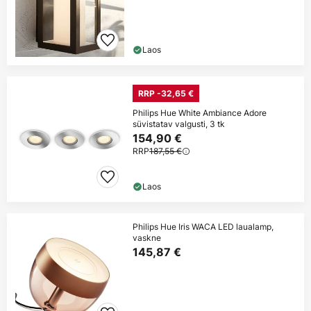
Laos
RRP -32,65 €
Philips Hue White Ambiance Adore
süvistatav valgusti, 3 tk
154,90 €
RRP
187,55 €
Laos
Philips Hue Iris WACA LED laualamp,
vaskne
145,87 €