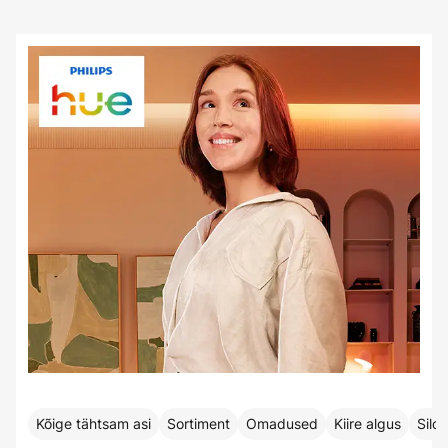
Kõige tähtsam asi
Sortiment
Omadused
Kiire algus
Sild