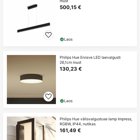
must
500,15 €
Laos
Philips Hue Enrave LED laevalgusti
26,1cm must
130,23 €
Laos
Philips Hue välisvalgustuse lamp Impress,
RGBW, IP44, nutikas
161,49 €