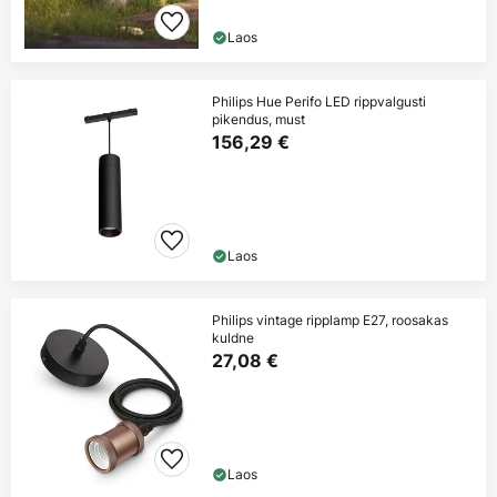
Laos
Philips Hue Perifo LED rippvalgusti
pikendus, must
156,29 €
Laos
Philips vintage ripplamp E27, roosakas
kuldne
27,08 €
Laos