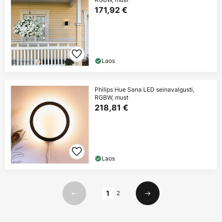
171,92 €
Laos
Philips Hue Sana LED seinavalgusti,
RGBW, must
218,81 €
Laos
Lehekülg
1
2
Eelmine
Järgmine