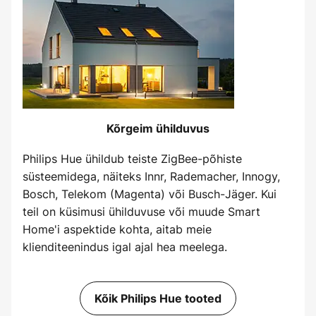
Kõrgeim ühilduvus
Philips Hue ühildub teiste ZigBee-põhiste
süsteemidega, näiteks Innr, Rademacher, Innogy,
Bosch, Telekom (Magenta) või Busch-Jäger. Kui
teil on küsimusi ühilduvuse või muude Smart
Home'i aspektide kohta, aitab meie
klienditeenindus igal ajal hea meelega.
Kõik Philips Hue tooted