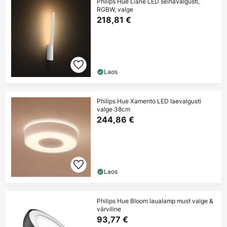
Philips Hue Liane LED seinavalgusti,
RGBW, valge
218,81 €
Laos
Philips Hue Xamento LED laevalgusti
valge 38cm
244,86 €
Laos
Philips Hue Bloom laualamp must valge &
värviline
93,77 €