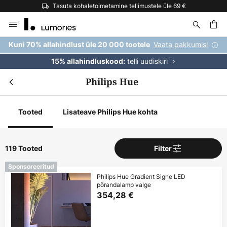
Tasuta kohaletoimetamine tellimustele üle 69 €
Skip
to
Content
Vaata pakkumisi
Kuni 70% allahindlust üle 20 000 tootele
telli uudiskiri
15% allahindluskood:
Philips Hue
Tooted
Lisateave Philips Hue kohta
119 Tooted
Filter
Sponsoreeritud
Philips Hue Gradient Signe LED
põrandalamp valge
354,28 €