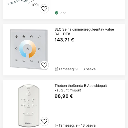
Laos
SLC Seina dimmer/reguleeritav valge
DALI DT8
143,71 €
Tarneaeg: 9 - 13 päeva
Theben theSenda B App sidepult
kaugjuhtimispult
98,90 €
Tarneaeg: 9 - 13 päeva