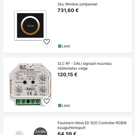
Sky Window juhtpaneel
731,60 €
Laos
SLC RF - DALI signaali muundur,
häälestatav valge
120,15 €
Laos
Paulmann MaxLED 500 Controller RGBW
kaugjuhtimispult
64,59 €