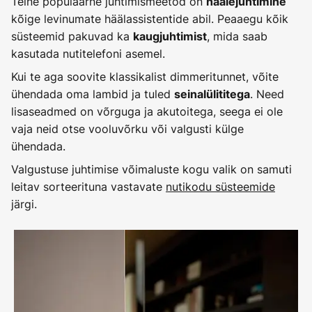
Teine populaarne juhtimismeetod on
häälejuhtimine
kõige levinumate häälassistentide abil. Peaaegu kõik
süsteemid pakuvad ka
, mida saab
kaugjuhtimist
kasutada nutitelefoni asemel.
Kui te aga soovite klassikalist dimmeritunnet, võite
ühendada oma lambid ja tuled
. Need
seinalülititega
lisaseadmed on võrguga ja akutoitega, seega ei ole
vaja neid otse vooluvõrku või valgusti külge
ühendada.
Valgustuse juhtimise võimaluste kogu valik on samuti
leitav sorteerituna vastavate
nutikodu süsteemide
järgi.