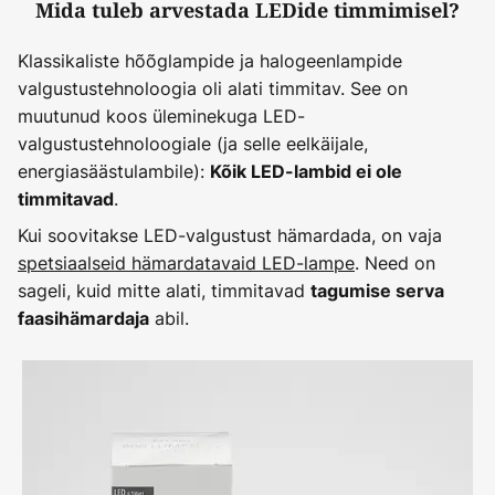
Mida tuleb arvestada LEDide timmimisel?
Klassikaliste hõõglampide ja halogeenlampide
valgustustehnoloogia oli alati timmitav. See on
muutunud koos üleminekuga LED-
valgustustehnoloogiale (ja selle eelkäijale,
energiasäästulambile):
Kõik LED-lambid ei ole
.
timmitavad
Kui soovitakse LED-valgustust hämardada, on vaja
spetsiaalseid hämardatavaid LED-lampe
. Need on
sageli, kuid mitte alati, timmitavad
tagumise serva
abil.
faasihämardaja