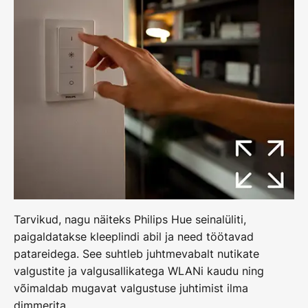
Tarvikud, nagu näiteks Philips Hue seinalüliti,
paigaldatakse kleeplindi abil ja need töötavad
patareidega. See suhtleb juhtmevabalt nutikate
valgustite ja valgusallikatega WLANi kaudu ning
võimaldab mugavat valgustuse juhtimist ilma
dimmerita._