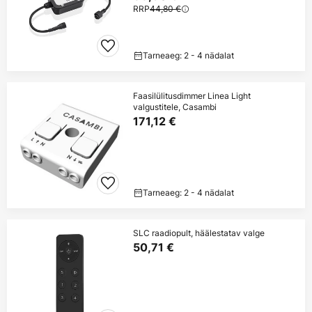
RRP
44,80 €
Tarneaeg: 2 - 4 nädalat
Faasilülitusdimmer Linea Light
valgustitele, Casambi
171,12 €
Tarneaeg: 2 - 4 nädalat
SLC raadiopult, häälestatav valge
50,71 €