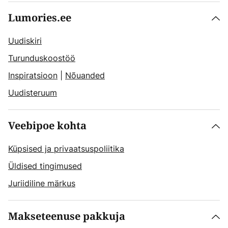
Lumories.ee
Uudiskiri
Turunduskoostöö
Inspiratsioon
|
Nõuanded
Uudisteruum
Veebipoe kohta
Küpsised ja privaatsuspoliitika
Üldised tingimused
Juriidiline märkus
Makseteenuse pakkuja