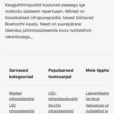
Kaugjuhtimispuldid kuuluvad peaaegu iga
nutikodu süsteemi repertuaari. Mõned on
klassikalised infrapunapuldid, teised töötavad
Bluetoothi kaudu. Need on suurepärane
täiendus juhtimissüsteemile koos nutitelefoni
rakendusega._
Sarnased
Populaarsed
Meie tipphetk
kategooriad
tootesarjad
Mustad
LED-
Laeventilaatorite
põrandalambid
põrandavalgustid
tarvikud
LED
Arcchio
Valgustuse juhti
põrandalambid
põrandalambid
nutitelefoni ja