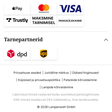
Tarnepartnerid
Privaatsuse seaded
Juriidiline märkus
Üldised tingimused
Küpsised ja privaatsuspoliitika
Patareide kõrvaldamine
Lampide kõrvaldamine
Läbiviidud hinnad vastavad tootja soovitatud jaemüügihinnale.
Kõik hinnad sisaldavad 24% käibemaksu, ilma tarnekuludeta.
© 2026 Lampenwelt GmbH