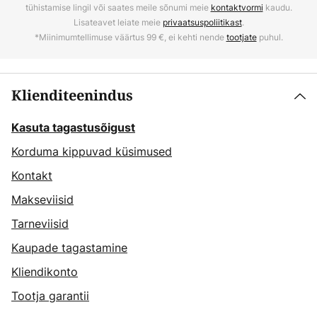
tühistamise lingil või saates meile sõnumi meie
kontaktvormi
kaudu.
Lisateavet leiate meie
privaatsuspoliitikast
.
*Miinimumtellimuse väärtus 99 €, ei kehti nende
tootjate
puhul.
Klienditeenindus
Kasuta tagastusõigust
Korduma kippuvad küsimused
Kontakt
Makseviisid
Tarneviisid
Kaupade tagastamine
Kliendikonto
Tootja garantii