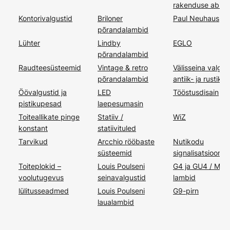
rakenduse abil
Kontorivalgustid
Briloner
Paul Neuhaus
põrandalambid
Lühter
Lindby
EGLO
põrandalambid
Raudteesüsteemid
Vintage & retro
Välisseina valgus
põrandalambid
antiik- ja rustikaal
Öövalgustid ja
LED
Tööstusdisain
pistikupesad
laepesumasin
Toiteallikate pinge
Statiiv /
WiZ
konstant
statiivituled
Tarvikud
Arcchio rööbaste
Nutikodu
süsteemid
signalisatsiooni
Toiteplokid –
Louis Poulseni
G4 ja GU4 / MR1
voolutugevus
seinavalgustid
lambid
lülitusseadmed
Louis Poulseni
G9-pirn
laualambid