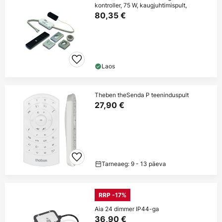
kontroller, 75 W, kaugjuhtimispult,
80,35 €
Laos
Theben theSenda P teeninduspult
27,90 €
Tarneaeg: 9 - 13 päeva
RRP -17%
Aia 24 dimmer IP44-ga
36,90 €