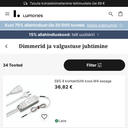
Tasuta kohaletoimetamine tellimustele üle 69 €
Skip
to
Content
Vaata pakkumisi
Kuni 70% allahindlust üle 20 000 tootele
telli uudiskiri
15% allahindluskood:
Dimmerid ja valgustuse juhtimine
34 Tooted
Filter
EBS 4 kontaktlüliti koos M4 aasaga
36,82 €
Laos