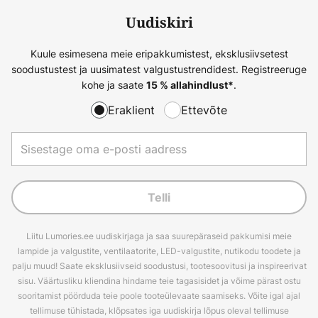
Uudiskiri
Kuule esimesena meie eripakkumistest, eksklusiivsetest
soodustustest ja uusimatest valgustustrendidest. Registreeruge
kohe ja saate
.
15 % allahindlust*
Eraklient
Ettevõte
Telli
Liitu Lumories.ee uudiskirjaga ja saa suurepäraseid pakkumisi meie
lampide ja valgustite, ventilaatorite, LED-valgustite, nutikodu toodete ja
palju muud! Saate eksklusiivseid soodustusi, tootesoovitusi ja inspireerivat
sisu. Väärtusliku kliendina hindame teie tagasisidet ja võime pärast ostu
sooritamist pöörduda teie poole tooteülevaate saamiseks. Võite igal ajal
tellimuse tühistada, klõpsates iga uudiskirja lõpus oleval tellimuse