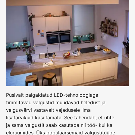
Püsivalt paigaldatud LED-tehnoloogiaga
timmitavad valgustid muudavad heledust ja
valgusvärvi vastavalt vajadusele ilma
lisatarvikuid kasutamata. See tähendab, et ühte
ja sama valgustit saab kasutada nii töö- kui ka
eluruumides. Üks populaarsemaid valgustitüüpe