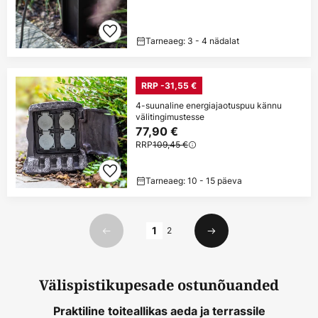
Tarneaeg: 3 - 4 nädalat
RRP -31,55 €
4-suunaline energiajaotuspuu kännu
välitingimustesse
77,90 €
RRP
109,45 €
Tarneaeg: 10 - 15 päeva
Lehekülg
1
2
Eelmine
Järgmine
Välispistikupesade ostunõuanded
Praktiline toiteallikas aeda ja terrassile