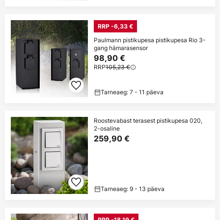
RRP -6,33 €
Paulmann pistikupesa pistikupesa Rio 3-
gang hämarasensor
98,90 €
RRP
105,23 €
Tarneaeg: 7 - 11 päeva
Roostevabast terasest pistikupesa 020,
2-osaline
259,90 €
Tarneaeg: 9 - 13 päeva
RRP -18,19 €