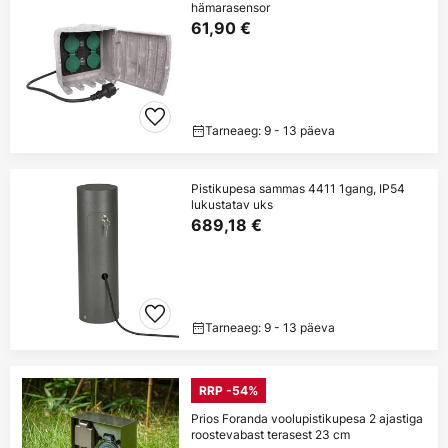
hämarasensor
61,90 €
Tarneaeg: 9 - 13 päeva
Pistikupesa sammas 4411 1gang, IP54
lukustatav uks
689,18 €
Tarneaeg: 9 - 13 päeva
RRP -54%
Prios Foranda voolupistikupesa 2 ajastiga
roostevabast terasest 23 cm