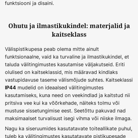
funktsiooni ja disaini.
Ohutu ja ilmastikukindel: materjalid ja
kaitseklass
Välispistikupesa peab olema mitte ainult
funktsionaalne, vaid ka turvaline ja ilmastikukindel, et
taluda välitingimustes kasutamise väljakutseid. Eriti
olulised on kaitseklassid, mis määravad kindlaks
vastupidavuse taseme välismõjude suhtes. Kaitseklassi
mudelid on ideaalsed välitingimustes
IP44
kasutamiseks, kuna need on veekindlad ja kaitstud nii
pritsiva vee kui ka võõrkehade, näiteks tolmu või
mustuse sissetungimise eest. Seetõttu pakuvad nad
maksimaalset turvalisust isegi vihma või niiske ilmaga.
Nagu ka siseruumides kasutatavate toiteallikate puhul,
tuleb ka välitingimustes kasutatavate pistikupesade