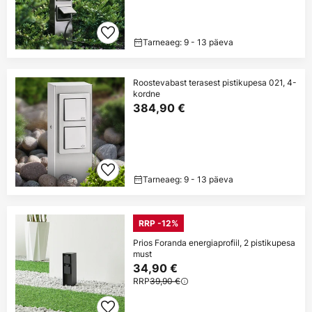
Tarneaeg: 9 - 13 päeva
Roostevabast terasest pistikupesa 021, 4-
kordne
384,90 €
Tarneaeg: 9 - 13 päeva
RRP -12%
Prios Foranda energiaprofiil, 2 pistikupesa
must
34,90 €
RRP
39,90 €