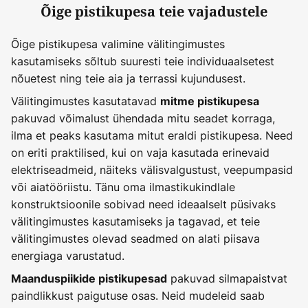
Õige pistikupesa teie vajadustele
Õige pistikupesa valimine välitingimustes
kasutamiseks sõltub suuresti teie individuaalsetest
nõuetest ning teie aia ja terrassi kujundusest.
Välitingimustes kasutatavad
mitme pistikupesa
pakuvad võimalust ühendada mitu seadet korraga,
ilma et peaks kasutama mitut eraldi pistikupesa. Need
on eriti praktilised, kui on vaja kasutada erinevaid
elektriseadmeid, näiteks välisvalgustust, veepumpasid
või aiatööriistu. Tänu oma ilmastikukindlale
konstruktsioonile sobivad need ideaalselt püsivaks
välitingimustes kasutamiseks ja tagavad, et teie
välitingimustes olevad seadmed on alati piisava
energiaga varustatud.
pakuvad silmapaistvat
Maanduspiikide pistikupesad
paindlikkust paigutuse osas. Neid mudeleid saab