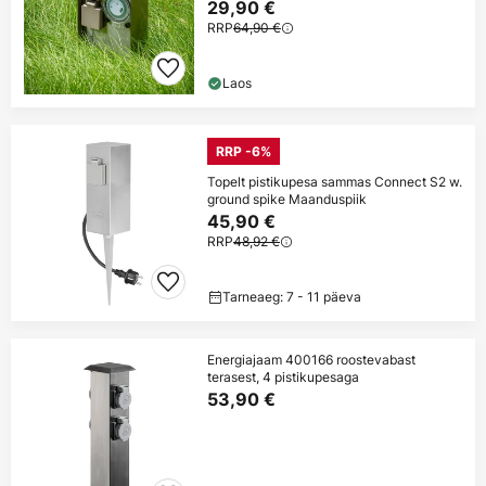
29,90 €
RRP
64,90 €
Laos
RRP -6%
Topelt pistikupesa sammas Connect S2 w.
ground spike Maanduspiik
45,90 €
RRP
48,92 €
Tarneaeg: 7 - 11 päeva
Energiajaam 400166 roostevabast
terasest, 4 pistikupesaga
53,90 €