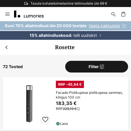
Tasuta kohaletoimetamine tellimustele üle 69 €
Skip
to
Content
Vaata pakkumisi
Kuni 70% allahindlust üle 20 000 tootele
telli uudiskiri
15% allahindluskood:
Rosette
72 Tooted
Filter
RRP -45,84 €
Facado Pistikupesa pistikupesa sammas,
kõrgus 100 cm
183,35 €
RRP
229,19 €
Laos