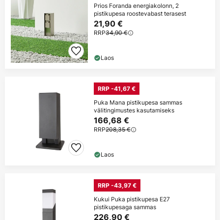
Prios Foranda energiakolonn, 2
pistikupesa roostevabast terasest
21,90 €
RRP
34,90 €
Laos
RRP -41,67 €
Puka Mana pistikupesa sammas
välitingimustes kasutamiseks
166,68 €
RRP
208,35 €
Laos
RRP -43,97 €
Kukui Puka pistikupesa E27
pistikupesaga sammas
226,90 €