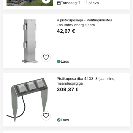
Tarneaeg: 7 - 11 päeva
4 pistikupesaga - Välitingimustes
kasutatav energiajaam
42,67 €
Laos
Pistikupesa riba 4403, 3-jaamiline,
maanduspiigiga
309,37 €
Laos