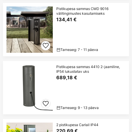
Pistikupesa sammas CMD 9016
välitingimustes kasutamiseks
134,41 €
Tarneaeg: 7 - 11 päeva
Pistikupesa sammas 4410 2-jaamiline,
IP54 lukustatav uks
689,18 €
Tarneaeg: 9 - 13 päeva
2 pistikupesa Carlail IP44
220,69 €