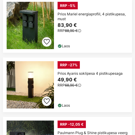
RRP -5%
Prios Mariel energiaprofiil, 4 pistikupesa,
must
83,90 €
RRP
88,90 €
Laos
RRP -27%
Prios Ayanis soklipesa 4 pistikupesaga
49,90 €
RRP
68,90 €
Laos
RRP -12,05 €
Paulmann Plug & Shine pistikupesa veerg