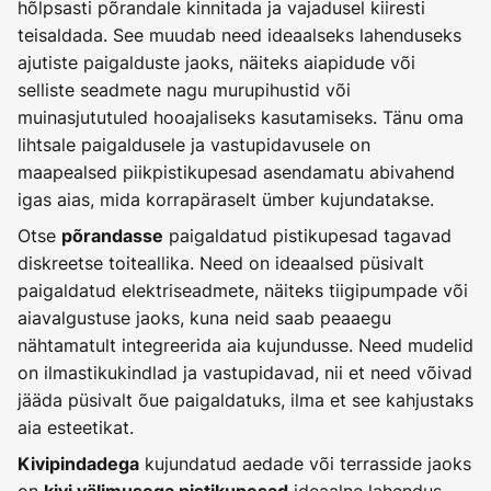
hõlpsasti põrandale kinnitada ja vajadusel kiiresti
teisaldada. See muudab need ideaalseks lahenduseks
ajutiste paigalduste jaoks, näiteks aiapidude või
selliste seadmete nagu murupihustid või
muinasjututuled hooajaliseks kasutamiseks. Tänu oma
lihtsale paigaldusele ja vastupidavusele on
maapealsed piikpistikupesad asendamatu abivahend
igas aias, mida korrapäraselt ümber kujundatakse.
Otse
paigaldatud pistikupesad tagavad
põrandasse
diskreetse toiteallika. Need on ideaalsed püsivalt
paigaldatud elektriseadmete, näiteks tiigipumpade või
aiavalgustuse jaoks, kuna neid saab peaaegu
nähtamatult integreerida aia kujundusse. Need mudelid
on ilmastikukindlad ja vastupidavad, nii et need võivad
jääda püsivalt õue paigaldatuks, ilma et see kahjustaks
aia esteetikat.
kujundatud aedade või terrasside jaoks
Kivipindadega