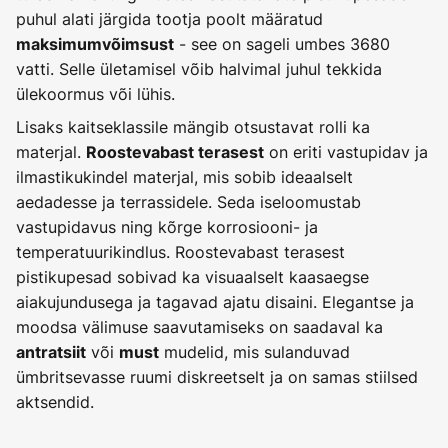
puhul alati järgida tootja poolt määratud
- see on sageli umbes 3680
maksimumvõimsust
vatti. Selle ületamisel võib halvimal juhul tekkida
ülekoormus või lühis.
Lisaks kaitseklassile mängib otsustavat rolli ka
materjal.
on eriti vastupidav ja
Roostevabast terasest
ilmastikukindel materjal, mis sobib ideaalselt
aedadesse ja terrassidele. Seda iseloomustab
vastupidavus ning kõrge korrosiooni- ja
temperatuurikindlus. Roostevabast terasest
pistikupesad sobivad ka visuaalselt kaasaegse
aiakujundusega ja tagavad ajatu disaini. Elegantse ja
moodsa välimuse saavutamiseks on saadaval ka
või
mudelid, mis sulanduvad
antratsiit
must
ümbritsevasse ruumi diskreetselt ja on samas stiilsed
aktsendid.