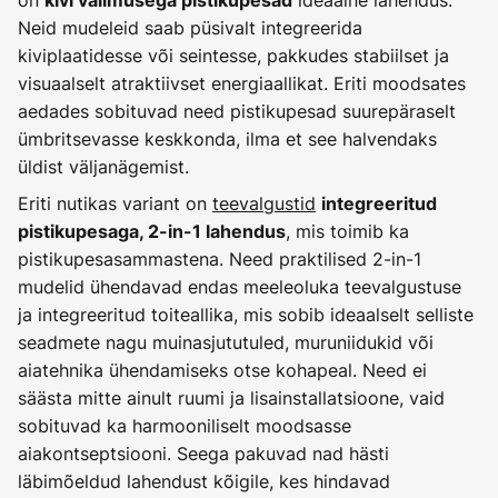
on
ideaalne lahendus.
kivi välimusega pistikupesad
Neid mudeleid saab püsivalt integreerida
kiviplaatidesse või seintesse, pakkudes stabiilset ja
visuaalselt atraktiivset energiaallikat. Eriti moodsates
aedades sobituvad need pistikupesad suurepäraselt
ümbritsevasse keskkonda, ilma et see halvendaks
üldist väljanägemist.
Eriti nutikas variant on
teevalgustid
integreeritud
, mis toimib ka
pistikupesaga, 2-in-1 lahendus
pistikupesasammastena. Need praktilised 2-in-1
mudelid ühendavad endas meeleoluka teevalgustuse
ja integreeritud toiteallika, mis sobib ideaalselt selliste
seadmete nagu muinasjututuled, muruniidukid või
aiatehnika ühendamiseks otse kohapeal. Need ei
säästa mitte ainult ruumi ja lisainstallatsioone, vaid
sobituvad ka harmooniliselt moodsasse
aiakontseptsiooni. Seega pakuvad nad hästi
läbimõeldud lahendust kõigile, kes hindavad