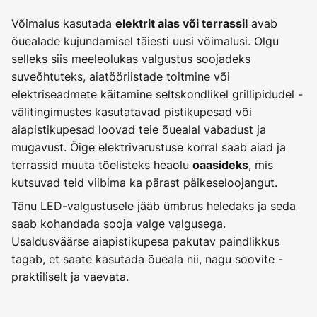
Võimalus kasutada
avab
elektrit aias või terrassil
õuealade kujundamisel täiesti uusi võimalusi. Olgu
selleks siis meeleolukas valgustus soojadeks
suveõhtuteks, aiatööriistade toitmine või
elektriseadmete käitamine seltskondlikel grillipidudel -
välitingimustes kasutatavad pistikupesad või
aiapistikupesad loovad teie õuealal vabadust ja
mugavust. Õige elektrivarustuse korral saab aiad ja
terrassid muuta tõelisteks heaolu
, mis
oaasideks
kutsuvad teid viibima ka pärast päikeseloojangut.
Tänu LED-valgustusele jääb ümbrus heledaks ja seda
saab kohandada sooja valge valgusega.
Usaldusväärse aiapistikupesa pakutav paindlikkus
tagab, et saate kasutada õueala nii, nagu soovite -
praktiliselt ja vaevata.