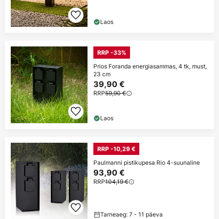
Laos
RRP -33%
Prios Foranda energiasammas, 4 tk, must,
23 cm
39,90 €
RRP
59,90 €
Laos
RRP -10,29 €
Paulmanni pistikupesa Rio 4-suunaline
93,90 €
RRP
104,19 €
Tarneaeg: 7 - 11 päeva