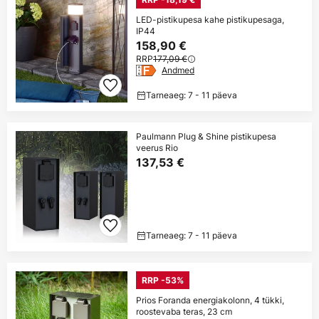
LED-pistikupesa kahe pistikupesaga,
IP44
158,90 €
RRP
177,09 €
Andmed
Tarneaeg: 7 - 11 päeva
Paulmann Plug & Shine pistikupesa
veerus Rio
137,53 €
Tarneaeg: 7 - 11 päeva
RRP -53%
Prios Foranda energiakolonn, 4 tükki,
roostevaba teras, 23 cm