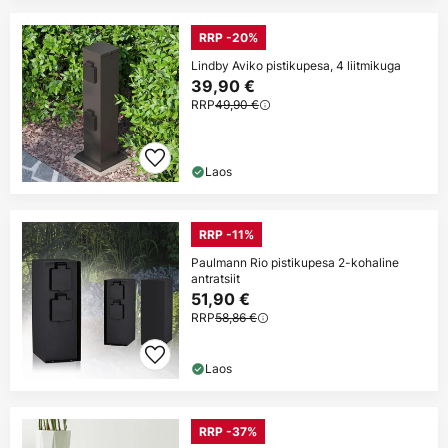
RRP -20%
Lindby Aviko pistikupesa, 4 liitmikuga
39,90 €
RRP
49,90 €
Laos
RRP -11%
Paulmann Rio pistikupesa 2-kohaline
antratsiit
51,90 €
RRP
58,86 €
Laos
RRP -37%