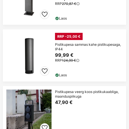
RRP
270,87 €
Laos
RRP -25,00 €
Pistikupesa sammas kahe pistikupesaga,
IP44
99,99 €
RRP
124,99 €
Laos
Pistikupesa veerg koos pistikukaabliga,
maanduspiikuga
47,90 €