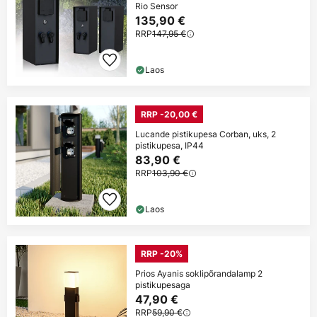
Rio Sensor
135,90 €
RRP
147,95 €
Laos
RRP -20,00 €
Lucande pistikupesa Corban, uks, 2
pistikupesa, IP44
83,90 €
RRP
103,90 €
Laos
RRP -20%
Prios Ayanis soklipõrandalamp 2
pistikupesaga
47,90 €
RRP
59,90 €