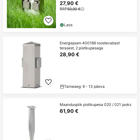
27,90 €
RRP
59,90 €
Laos
Energiajaam 400166 roostevabast
terasest, 2 pistikupesaga
28,90 €
Tarneaeg: 9 - 13 päeva
Maanduspiik pistikupesa 020 / 021 jaoks
61,90 €