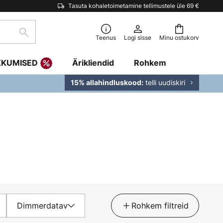
Tasuta kohaletoimetamine tellimustele üle 69 €
Otsi
Teenus
Logi sisse
Minu ostukorv
KKUMISED
Ärikliendid
Rohkem
telli uudiskiri
15% allahindluskood:
Dimmerdatav
Rohkem filtreid