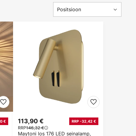
113,90 €
0 €
RRP -32,42 €
RRP
146,32 €
Maytoni los 176 LED seinalamp,