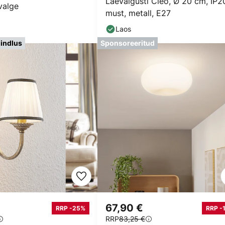
Laevalgusti Cleo, Ø 20 cm, IP2
valge
must, metall, E27
Laos
indlus
Sponsoreeritud
67,90 €
RRP -25%
RRP -
RRP
83,25 €