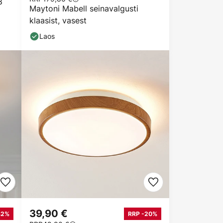
8
Maytoni Mabell seinavalgusti
klaasist, vasest
Laos
39,90 €
42%
RRP -20%