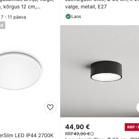
 kõrgus 12 cm,
valge, metall, E27
 cm
Laos
 7 - 11 päeva
ud
44,90 €
RRP -
RRP
49,90 €
perSlim LED IP44 2700K