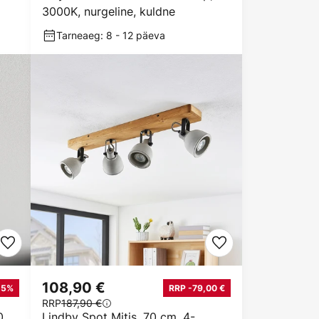
3000K, nurgeline, kuldne
Tarneaeg: 8 - 12 päeva
108,90 €
25%
RRP -79,00 €
RRP
187,90 €
0,
Lindby Spot Mitis, 70 cm, 4-