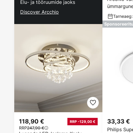
Elu- ja tööruumide jaoks
ümmargune,
Discover Arcchio
läbimõõt 6
Tarneaeg:
Sponsoreerit
118,90 €
33,33 €
RRP -129,00 €
RRP
247,90 €
Philips Su