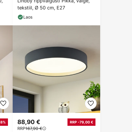
0,
Lindby rippvalgusti Pikka, valge,
tekstiil, Ø 50 cm, E27
Laos
88,90 €
18%
RRP -79,00 €
RRP
167,90 €