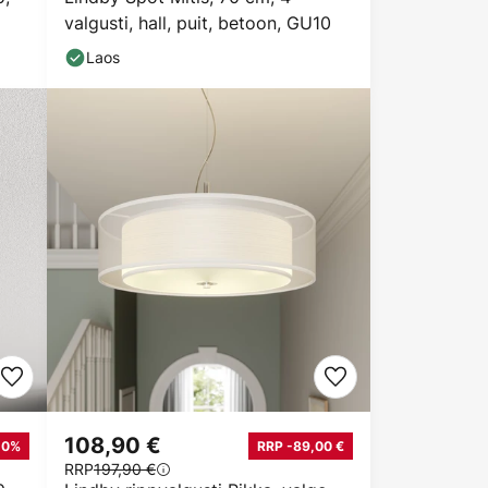
valgusti, hall, puit, betoon, GU10
Laos
108,90 €
10%
RRP -89,00 €
RRP
197,90 €