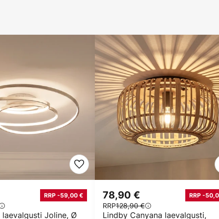
€
78,90 €
RRP -59,00 €
RRP -50,0
RRP
128,90 €
laevalgusti Joline, Ø
Lindby Canyana laevalgusti,