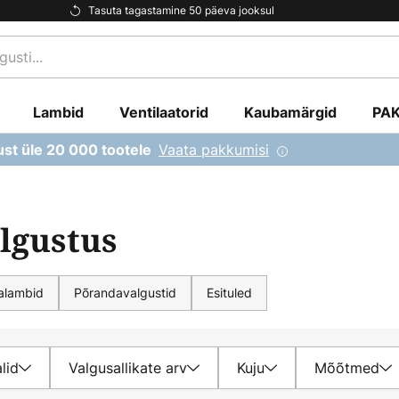
Tasuta tagastamine 50 päeva jooksul
Lambid
Ventilaatorid
Kaubamärgid
PA
Vaata pakkumisi
ust üle 20 000 tootele
algustus
alambid
Põrandavalgustid
Esituled
lid
Valgusallikate arv
Kuju
Mõõtmed