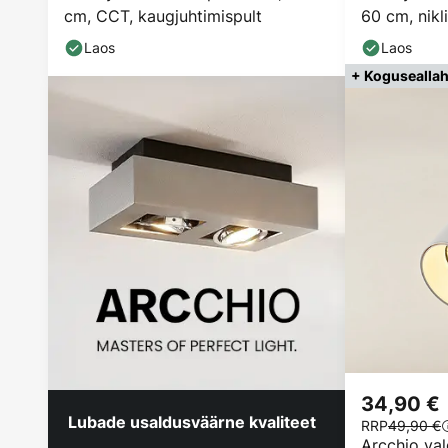
cm, CCT, kaugjuhtimispult
60 cm, nikli
Laos
Laos
+ Koguseallah
34,90 €
Lubade usaldusväärne kvaliteet
RRP
49,90 €
Arcchio valg