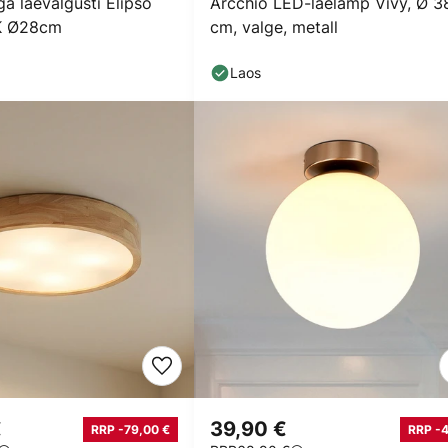
a laevalgusti Elipso
Arcchio LED-laelamp Vivy, Ø 3
K Ø28cm
cm, valge, metall
Laos
€
39,90 €
RRP -79,00 €
RRP -