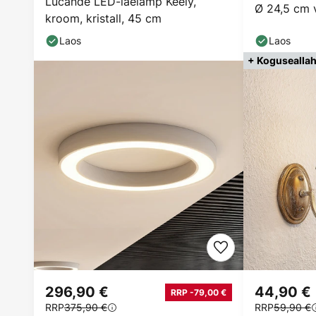
Lucande LED-laelamp Keely,
Ø 24,5 cm 
kroom, kristall, 45 cm
Laos
Laos
+ Koguseallah
296,90 €
44,90 €
RRP -79,00 €
RRP
375,90 €
RRP
59,90 €