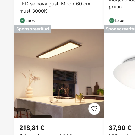
LED seinavalgusti Miroir 60 cm
pruun
must 3000K
Laos
Laos
Sponsoreeritud
Sponsoreerit
218,81 €
37,90 €