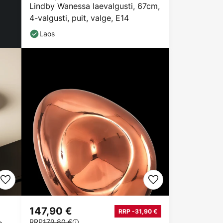
Lindby Wanessa laevalgusti, 67cm,
4-valgusti, puit, valge, E14
Laos
147,90 €
RRP -31,90 €
RRP
179,80 €