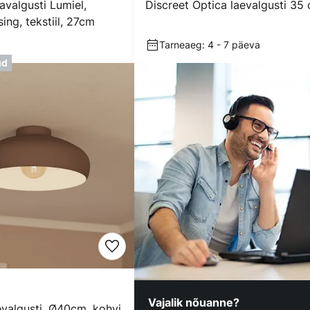
avalgusti Lumiel,
Discreet Optica laevalgusti 35
ng, tekstiil, 27cm
Tarneaeg: 4 - 7 päeva
ud
Vajalik nõuanne?
valgusti, Ø40cm, kohvi