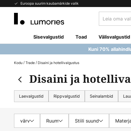
Skip
Euroopa suurim kaubamärkide valik
to
Leia
Content
oma
valgusti...
Sisevalgustid
Toad
Välisvalgustid
Kuni 70% allahindl
Kodu
Trade
Disaini ja hotellivalgustus
Disaini ja hotelliv
Laevalgustid
Rippvalgustid
Seinalambid
Lau
värv
Ruum
Stiili suund
Materja