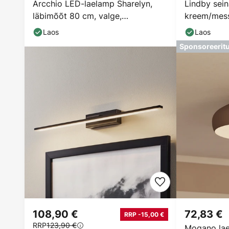
Arcchio LED-laelamp Sharelyn,
Lindby sein
läbimõõt 80 cm, valge,
kreem/messi
hämardatav
Laos
Laos
Sponsoreerit
108,90 €
72,83 €
RRP -15,00 €
RRP
123,90 €
Mogano lae