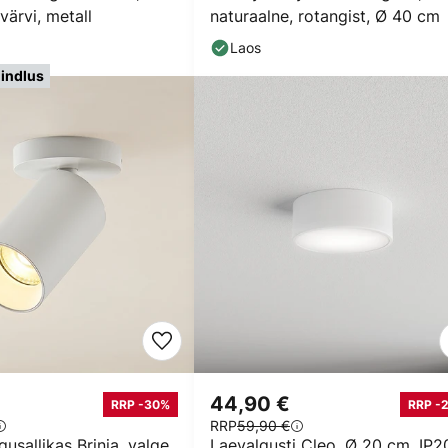
värvi, metall
naturaalne, rotangist, Ø 40 cm
Laos
indlus
44,90 €
RRP -30%
RRP -
RRP
59,90 €
usallikas Brinja, valge,
Laevalgusti Cleo, Ø 20 cm, IP2