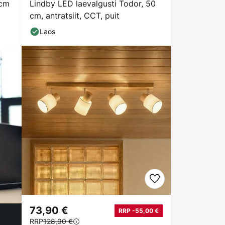
 cm
Lindby LED laevalgusti Todor, 50
cm, antratsiit, CCT, puit
Laos
73,90 €
RRP -55,00 €
RRP
128,90 €