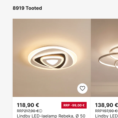
8919 Tooted
118,90 €
138,90 
RRP -99,00 €
RRP
217,90 €
RRP
197,90 €
Lindby LED-laelamp Rebeka, Ø 50
Lindby LED 