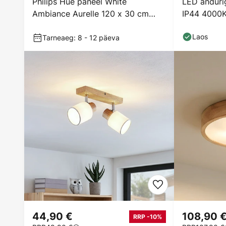
Philips Hue paneel White
LED andurig
Ambiance Aurelle 120 x 30 cm
IP44 4000
must
Laos
Tarneaeg: 8 - 12 päeva
44,90 €
108,90 
RRP -10%