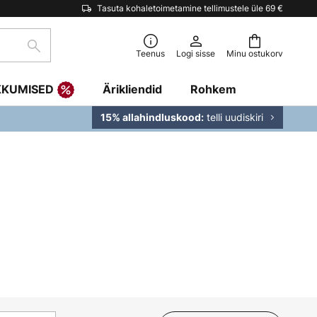
Tasuta kohaletoimetamine tellimustele üle 69 €
Otsi
Teenus
Logi sisse
Minu ostukorv
KKUMISED
Ärikliendid
Rohkem
telli uudiskiri
15% allahindluskood: