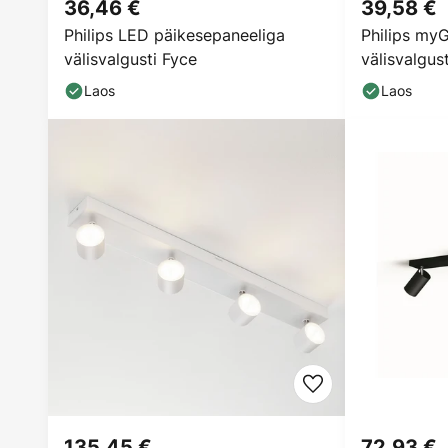
36,46 €
39,58 €
Philips LED päikesepaneeliga
Philips my
välisvalgusti Fyce
välisvalgus
Laos
Laos
135,45 €
72,93 €