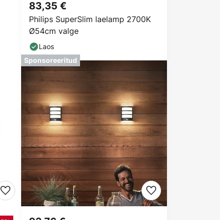
83,35 €
Philips SuperSlim laelamp 2700K
Ø54cm valge
Laos
Sponsoreeritud