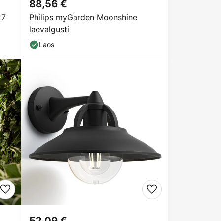
88,56 €
27
Philips myGarden Moonshine
laevalgusti
Laos
52,09 €