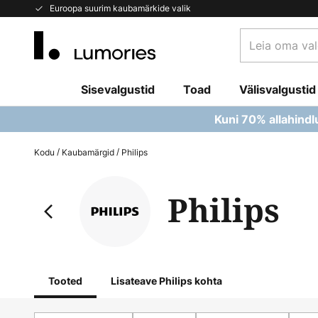
Skip
Euroopa suurim kaubamärkide valik
to
Leia
Content
oma
valgusti...
Sisevalgustid
Toad
Välisvalgustid
Kuni 70% allahindl
Kodu
Kaubamärgid
Philips
Philips
Tooted
Lisateave Philips kohta