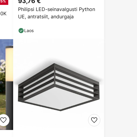
93,76 €
15%
Philipsi LED-seinavalgusti Python
00K
UE, antratsiit, andurgaja
Laos