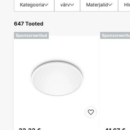
Kategooria
värv
Materjalid
Hi
647 Tooted
Sponsoreeritud
Sponsoreerit