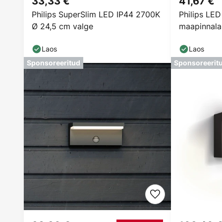
33,33 €
41,67 €
Philips SuperSlim LED IP44 2700K
Philips LED
Ø 24,5 cm valge
maapinnala
10,5 cm
Laos
Laos
Sponsoreeritud
Sponsoreerit