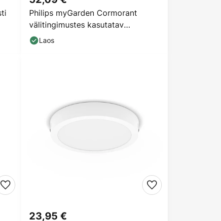
ti
Philips myGarden Cormorant
välitingimustes kasutatav
seinalamp
Laos
23,95 €