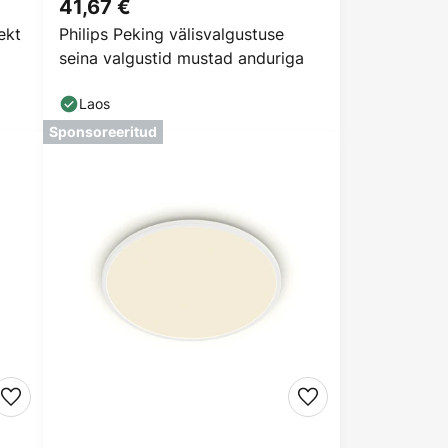
41,67 €
ekt
Philips Peking välisvalgustuse
seina valgustid mustad anduriga
Laos
Sponsoreeritud