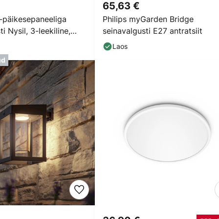
65,63 €
D-päikesepaneeliga
Philips myGarden Bridge
i Nysil, 3-leekiline,
seinavalgusti E27 antratsiit
Laos
ud