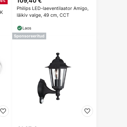
109,40 €
-6%
Philips LED-laeventilaator Amigo,
0K
läikiv valge, 49 cm, CCT
Laos
Sponsoreeritud