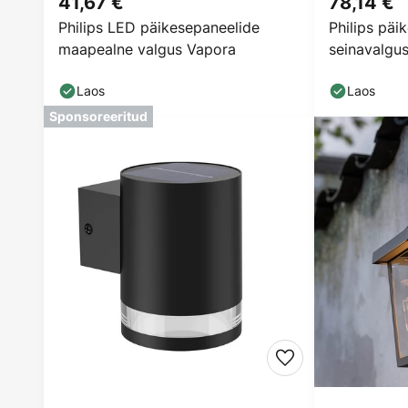
41,67 €
78,14 €
Philips LED päikesepaneelide
Philips päi
maapealne valgus Vapora
seinavalgus
must/läbipa
Laos
Laos
Sponsoreeritud