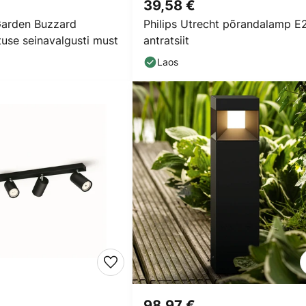
39,58 €
Garden Buzzard
Philips Utrecht põrandalamp E
tuse seinavalgusti must
antratsiit
Laos
98,97 €