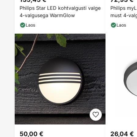
Philips Star LED kohtvalgusti valge
Philips my
4-valgusega WarmGlow
must 4-valg
Laos
Laos
50,00 €
26,04 €