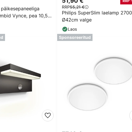
51,90 €
RRP 
RRP
55,21 €
 päikesepaneeliga
Philips SuperSlim laelamp 270
mbid Vynce, pea 10,5 x
Ø42cm valge
Laos
ud
Sponsoreeritud