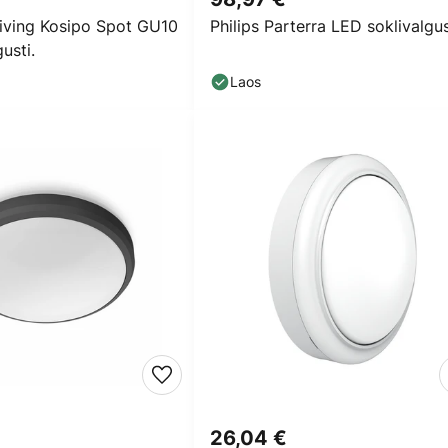
Living Kosipo Spot GU10
Philips Parterra LED soklivalgus
usti.
Laos
26,04 €