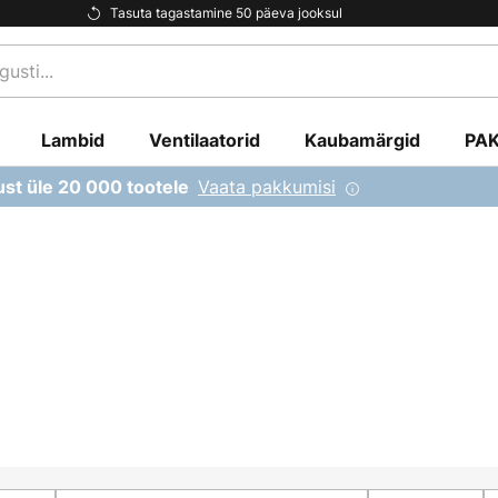
Tasuta tagastamine 50 päeva jooksul
Lambid
Ventilaatorid
Kaubamärgid
PA
Vaata pakkumisi
ust üle 20 000 tootele