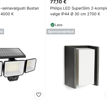
€
77,10 €
D-seinavalgusti Bustan
Philips LED SuperSlim 2-kompl
, 4000 K
valge IP44 Ø 30 cm 2700 K
Laos
ud
Sponsoreeritud