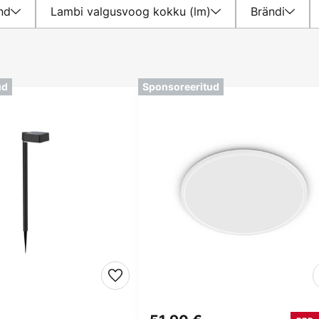
nd
Lambi valgusvoog kokku (lm)
Brändi
ud
Sponsoreeritud