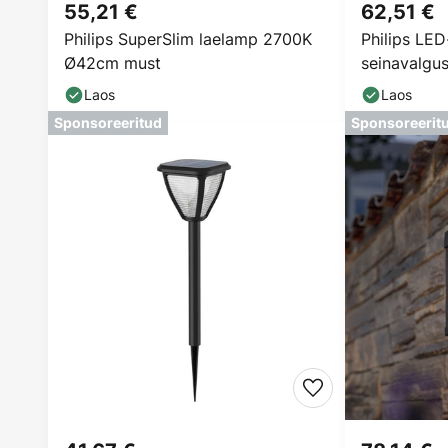
55,21 €
62,51 €
Philips SuperSlim laelamp 2700K
Philips LE
Ø42cm must
seinavalgust
anduriga
Laos
Laos
Sponsoreeritud
Sponsoreerit