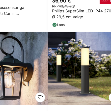
36,90 €
RRP -
RRP
43,75 €
kesesensoriga
Philips SuperSlim LED IP44 27
ti Camill
Ø 29,5 cm valge
istev 14 x 14 cm
Laos