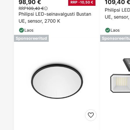
98,90 €
109,40 
RRP -10,50 €
RRP
109,40 €
Philipsi LE
Philipsi LED-seinavalgusti Bustan
UE, sensor
UE, sensor, 2700 K
Laos
Laos
Sponsoreeritud
Sponsoreerit