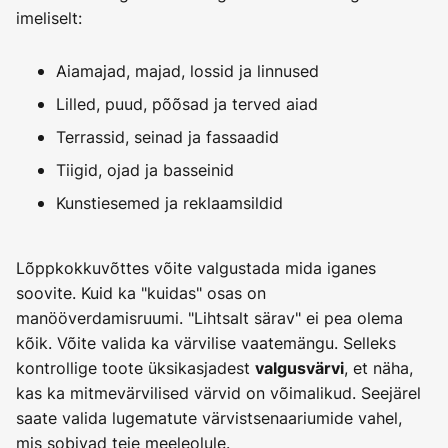
imeliselt:
Aiamajad, majad, lossid ja linnused
Lilled, puud, põõsad ja terved aiad
Terrassid, seinad ja fassaadid
Tiigid, ojad ja basseinid
Kunstiesemed ja reklaamsildid
Lõppkokkuvõttes võite valgustada mida iganes
soovite. Kuid ka "kuidas" osas on
manööverdamisruumi. "Lihtsalt särav" ei pea olema
kõik. Võite valida ka värvilise vaatemängu. Selleks
kontrollige toote üksikasjadest
, et näha,
valgusvärvi
kas ka mitmevärvilised värvid on võimalikud. Seejärel
saate valida lugematute värvistsenaariumide vahel,
mis sobivad teie meeleolule.