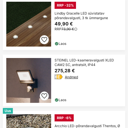
RRP -32%
Lindby Gracelle LED süvistatav
põrandavalgusti, 3 tk ümmargune
49,90 €
RRP
73,90 €
Laos
STEINEL LED-kaameravalgusti XLED
CAM2 SC, antratsiit, IP44
275,28 €
Andmed
Laos
Uus
RRP -6%
Arcchio LED-põrandavalgusti Thentos, Ø