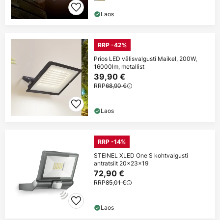
Laos
RRP -42%
Prios LED välisvalgusti Maikel, 200W,
16000lm, metallist
39,90 €
RRP
68,90 €
Laos
RRP -14%
STEINEL XLED One S kohtvalgusti
antratsiit 20x23x19
72,90 €
RRP
85,01 €
Laos