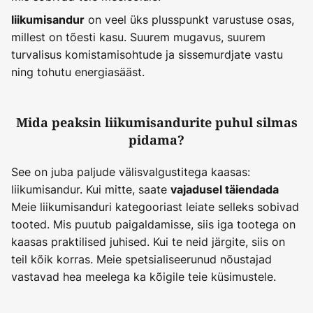
on veel üks plusspunkt varustuse osas,
liikumisandur
millest on tõesti kasu. Suurem mugavus, suurem
turvalisus komistamisohtude ja sissemurdjate vastu
ning tohutu energiasääst.
Mida peaksin liikumisandurite puhul silmas
pidama?
See on juba paljude välisvalgustitega kaasas:
liikumisandur. Kui mitte, saate
vajadusel täiendada
Meie liikumisanduri kategooriast leiate selleks sobivad
tooted. Mis puutub paigaldamisse, siis iga tootega on
kaasas praktilised juhised. Kui te neid järgite, siis on
teil kõik korras. Meie spetsialiseerunud nõustajad
vastavad hea meelega ka kõigile teie küsimustele.