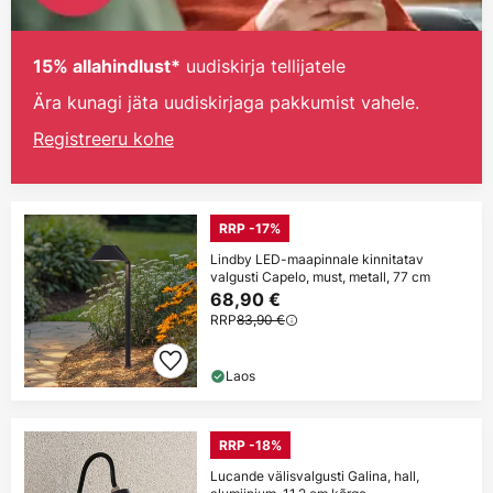
uudiskirja tellijatele
15% allahindlust*
Ära kunagi jäta uudiskirjaga pakkumist vahele.
Registreeru kohe
RRP -17%
Lindby LED-maapinnale kinnitatav
valgusti Capelo, must, metall, 77 cm
68,90 €
RRP
83,90 €
Laos
RRP -18%
Lucande välisvalgusti Galina, hall,