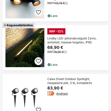
RRP
119,78 €
Laos
+ Koguseallahindlus
RRP -12%
Lindby LED-põrandavalgusti Zavio,
antratsiit, maasse torgatav, IP65
68,90 €
RRP
78,90 €
Laos
Calex Smart Outdoor Spotlight,
maapealne piik, 3 tk, komplektis
83,90 €
Andmed