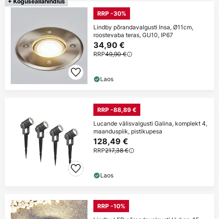
+ Koguseallahindlus
RRP -30%
Lindby põrandavalgusti Insa, Ø11cm,
roostevaba teras, GU10, IP67
34,90 €
RRP
49,90 €
Laos
RRP -88,89 €
Lucande välisvalgusti Galina, komplekt 4,
maanduspiik, pistikupesa
128,49 €
RRP
217,38 €
Laos
RRP -10%