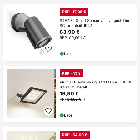
RRP -17,06 €
STEINEL Smart Sensor välisvalgusti One
SC, antratsiit, IP44
83,90 €
RRP
100,96 €
Laos
RRP -43%
PRIOS LED-välisvalgustid Maikel, 100 W,
8000 lm, metall
19,90 €
RRP
34,90 €
Laos
RRP -54,00 €