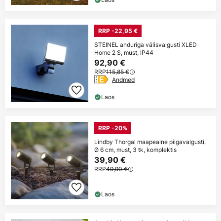
RRP -22,95 €
STEINEL anduriga välisvalgusti XLED
Home 2 S, must, IP44
92,90 €
RRP
115,85 €
Andmed
Laos
RRP -20%
Lindby Thorgal maapealne piigavalgusti,
Ø 6 cm, must, 3 tk, komplektis
39,90 €
RRP
49,90 €
Laos