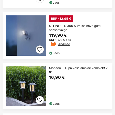
Laos
RRP -12,95 €
STEINEL LS 300 S Väliseinavalgusti
sensor valge
119,90 €
RRP
132,85 €
Andmed
Laos
Monaco LED päikeselampide komplekt 2
tk
16,90 €
Laos