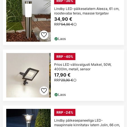
RRP -36%
Lindby LED-päikeselatern Aleeza, 61 cm,
roostevaba teras, maasse torgatav
34,90 €
RRP
54,90 €
Laos
RRP -40%
Prios LED välisvalgusti Maikel, 50W,
4000lm, metall, sensor
17,90 €
RRP
29,90 €
Laos
RRP -24%
Lindby päikesepaneeliga LED-
maapinnale kinnitatav latern Jolin, 66 cm,