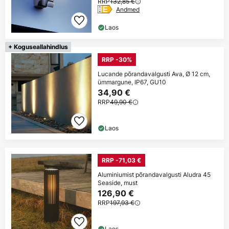
RRP
132,85 €
Andmed
Laos
+ Koguseallahindlus
RRP -30%
Lucande põrandavalgusti Ava, Ø 12 cm,
ümmargune, IP67, GU10
34,90 €
RRP
49,90 €
Laos
RRP -71,03 €
Aluminiumist põrandavalgusti Aludra 45
Seaside, must
126,90 €
RRP
197,93 €
Laos