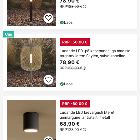
78,90 €
RRP
128,90 €
Laos
Uus
RRP -50,00 €
Lucande LED-päikesepaneeliga maasse
torgatav latern Faylen, salvei roheline,
78,90 €
RRP
128,90 €
Laos
RRP -60,00 €
Lucande LED laevalgusti Meret,
ümmargune, antratsiit, metall
68,90 €
RRP
128,90 €