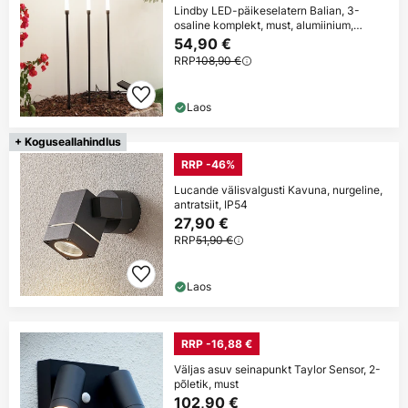
Lindby LED-päikeselatern Balian, 3-
osaline komplekt, must, alumiinium,
3000K
54,90 €
RRP
108,90 €
Laos
+ Koguseallahindlus
RRP -46%
Lucande välisvalgusti Kavuna, nurgeline,
antratsiit, IP54
27,90 €
RRP
51,90 €
Laos
RRP -16,88 €
Väljas asuv seinapunkt Taylor Sensor, 2-
põletik, must
102,90 €