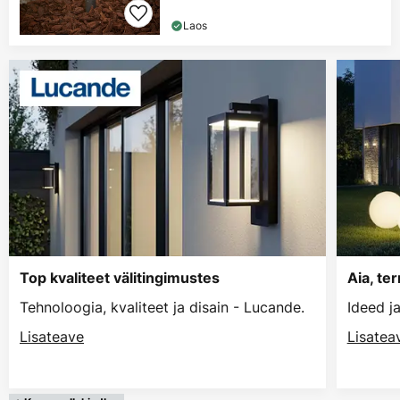
Laos
Top kvaliteet välitingimustes
Aia, te
Tehnoloogia, kvaliteet ja disain - Lucande.
Ideed j
Lisateave
Lisatea