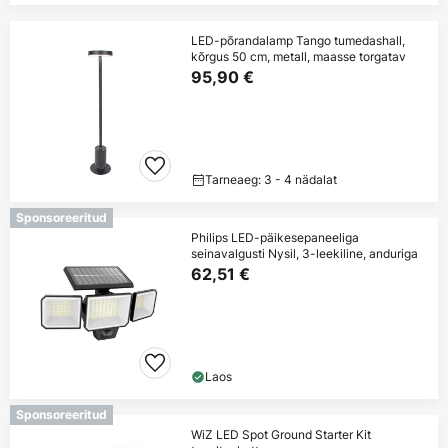
LED-põrandalamp Tango tumedashall,
kõrgus 50 cm, metall, maasse torgatav
95,90 €
Tarneaeg: 3 - 4 nädalat
Sponsoreeritud
Philips LED-päikesepaneeliga
seinavalgusti Nysil, 3-leekiline, anduriga
62,51 €
Laos
Sponsoreeritud
WiZ LED Spot Ground Starter Kit