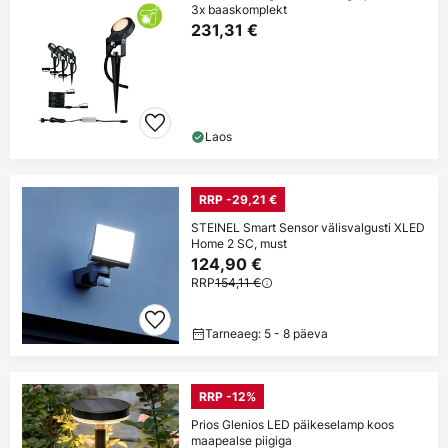
3x baaskomplekt
231,31 €
Laos
RRP -29,21 €
STEINEL Smart Sensor välisvalgusti XLED
Home 2 SC, must
124,90 €
RRP
154,11 €
Tarneaeg: 5 - 8 päeva
RRP -12%
Prios Glenios LED päikeselamp koos
maapealse piigiga