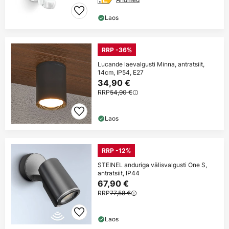
Laos
RRP -36%
Lucande laevalgusti Minna, antratsiit,
14cm, IP54, E27
34,90 €
RRP
54,90 €
Laos
RRP -12%
STEINEL anduriga välisvalgusti One S,
antratsiit, IP44
67,90 €
RRP
77,58 €
Laos