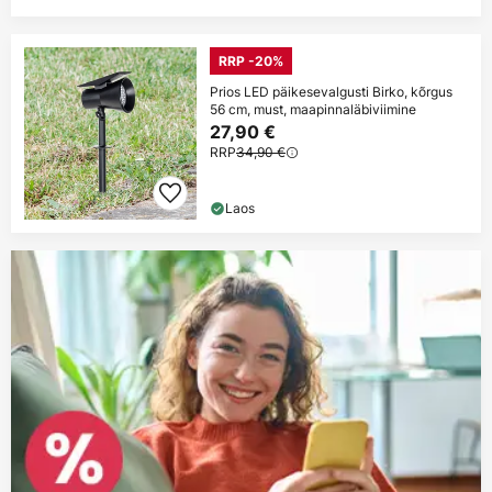
RRP -20%
Prios LED päikesevalgusti Birko, kõrgus
56 cm, must, maapinnaläbiviimine
27,90 €
RRP
34,90 €
Laos