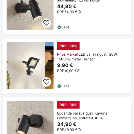
alumiinium, 11,2 cm kõrge
44,90 €
RRP
54,90 €
Laos
RRP -50%
Prios Maikel LED välisvalgusti, 20W,
1500lm, metall, sensor
9,90 €
RRP
19,90 €
Laos
RRP -30%
Lucande välisvalgusti Kavuna,
ümmargune, antratsiit, IP54
34,90 €
RRP
49,90 €