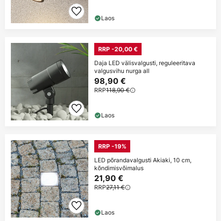
Laos
RRP -20,00 €
Daja LED välisvalgusti, reguleeritava
valgusvihu nurga all
98,90 €
RRP
118,90 €
Laos
RRP -19%
LED põrandavalgusti Akiaki, 10 cm,
kõndimisvõimalus
21,90 €
RRP
27,11 €
Laos