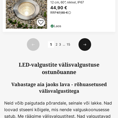
12 cm, 60°, nikkel, IP67
44,90 €
RRP
47,90 €
Laos
Lehekülg
1
2
3
...
15
Eelmine
Järgmine
LED-valgustite välisvalgustuse
ostunõuanne
Vabastage aia jaoks lava - rõhuasetused
välisvalgustitega
Neid võib paigutada põrandale, seinale või lakke. Nad
loovad stseeni kõigele, mis nende valguskoonusesse
satub. Me räägime välisvalgustitest. Nad valgustavad