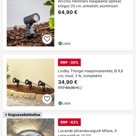
Arcchio Hemmani maapealne spikker,
kõrgus 35 cm, antratsiit, alumiinium
64,90 €
Laos
RRP -30%
Lindby Thorgal maapinnalambid, Ø 9,8
cm, must, 3 tk, komplektis
34,90 €
RRP
49,90 €
Laos
+ Koguseallahindlus
RRP -43%
Lucande põrandavalgusti Milara, 4
valgusallikat, GU10