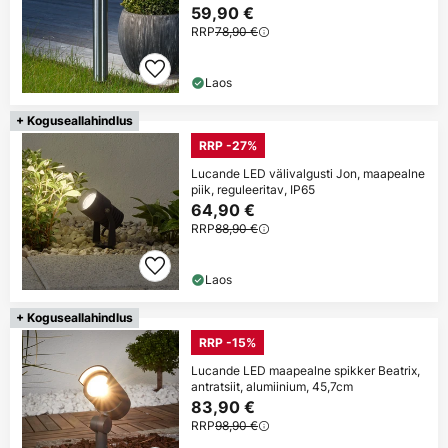
59,90 €
RRP
78,90 €
Laos
+ Koguseallahindlus
RRP -27%
Lucande LED välivalgusti Jon, maapealne
piik, reguleeritav, IP65
64,90 €
RRP
88,90 €
Laos
+ Koguseallahindlus
RRP -15%
Lucande LED maapealne spikker Beatrix,
antratsiit, alumiinium, 45,7cm
83,90 €
RRP
98,90 €