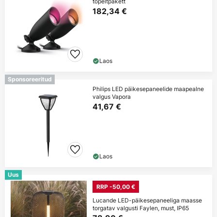
topeltpakett
182,34 €
Laos
Sponsoreeritud
Philips LED päikesepaneelide maapealne
valgus Vapora
41,67 €
Laos
Uus
RRP -50,00 €
Lucande LED-päikesepaneeliga maasse
torgatav valgusti Faylen, must, IP65