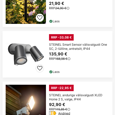
21,90 €
RRP
24,90 €
Laos
RRP -33,08 €
STEINEL Smart Sensor välisvalgusti One
SC, 2-lüliline, antratsiit, IP44
135,90 €
RRP
168,98 €
Laos
RRP -22,95 €
STEINEL anduriga välisvalgusti XLED
Home 2 S, valge, IP44
92,90 €
RRP
115,85 €
Andmed