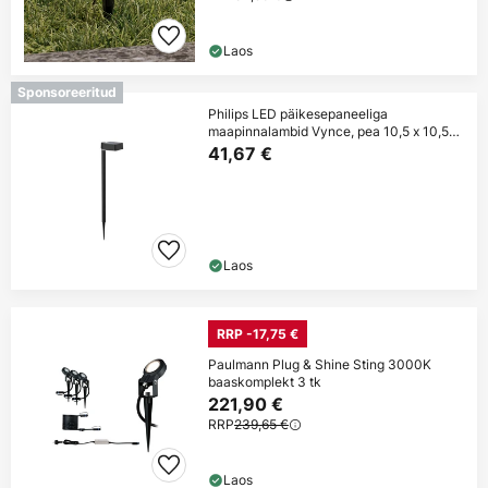
Laos
Sponsoreeritud
Philips LED päikesepaneeliga
maapinnalambid Vynce, pea 10,5 x 10,5
cm
41,67 €
Laos
RRP -17,75 €
Paulmann Plug & Shine Sting 3000K
baaskomplekt 3 tk
221,90 €
RRP
239,65 €
Laos