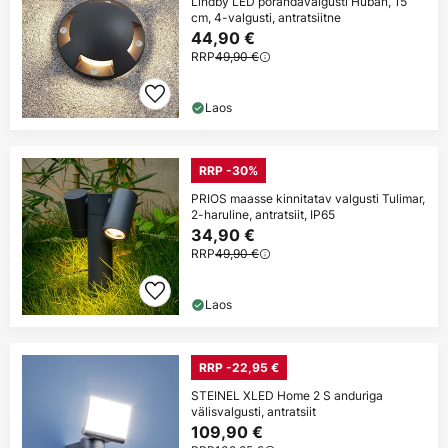
Lindby LED põrandavalgusti Huban, 15
cm, 4-valgusti, antratsiitne
44,90 €
RRP
49,90 €
Laos
RRP -30%
PRIOS maasse kinnitatav valgusti Tulimar,
2-haruline, antratsiit, IP65
34,90 €
RRP
49,90 €
Laos
RRP -22,95 €
STEINEL XLED Home 2 S anduriga
välisvalgusti, antratsiit
109,90 €