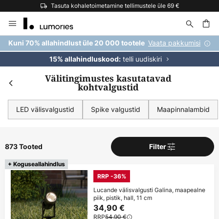
Tasuta kohaletoimetamine tellimustele üle 69 €
Skip
to
Content
Vaata pakkumisi
Kuni 70% allahindlust üle 20 000 tootele
telli uudiskiri
15% allahindluskood:
Välitingimustes kasutatavad
kohtvalgustid
LED välisvalgustid
Spike valgustid
Maapinnalambid
873 Tooted
Filter
+ Koguseallahindlus
RRP -36%
Lucande välisvalgusti Galina, maapealne
piik, pistik, hall, 11 cm
34,90 €
RRP
54,90 €