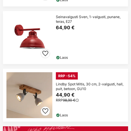
Seinavalgusti Sven, 1-valgusti, punane,
teras, E27
64,90 €
Laos
RRP -54%
Lindby Spot Mitis, 30 cm, 2-valgusti, hall,
puit, betoon, GU10
44,90 €
RRP
98,90 €
Laos