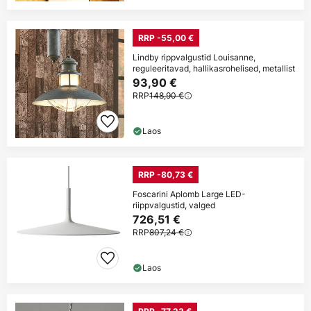
RRP -55,00 €
Lindby rippvalgustid Louisanne,
reguleeritavad, hallikasrohelised, metallist
93,90 €
RRP
148,90 €
Laos
RRP -80,73 €
Foscarini Aplomb Large LED-
riippvalgustid, valged
726,51 €
RRP
807,24 €
Laos