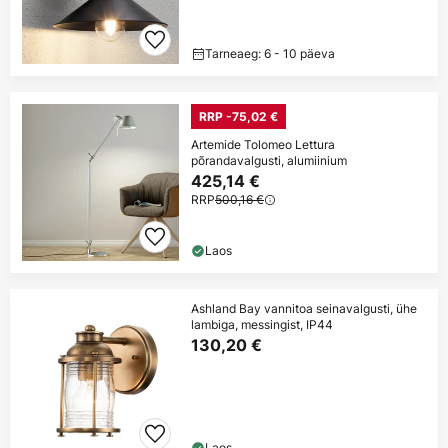
Tarneaeg: 6 - 10 päeva
RRP -75,02 €
Artemide Tolomeo Lettura
põrandavalgusti, alumiinium
425,14 €
RRP
500,16 €
Laos
Ashland Bay vannitoa seinavalgusti, ühe
lambiga, messingist, IP44
130,20 €
Laos