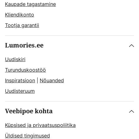
Kaupade tagastamine
Kliendikonto
Tootja garantii
Lumories.ee
Uudiskiri
Turunduskoostöö
Inspiratsioon
|
Nõuanded
Uudisteruum
Veebipoe kohta
Küpsised ja privaatsuspoliitika
Üldised tingimused