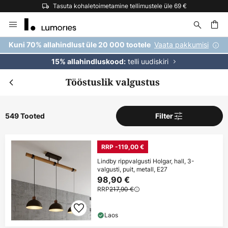
Tasuta kohaletoimetamine tellimustele üle 69 €
Skip
to
Content
Vaata pakkumisi
Kuni 70% allahindlust üle 20 000 tootele
telli uudiskiri
15% allahindluskood:
Tööstuslik valgustus
549 Tooted
Filter
RRP -119,00 €
Lindby rippvalgusti Holgar, hall, 3-
valgusti, puit, metall, E27
98,90 €
RRP
217,90 €
Laos