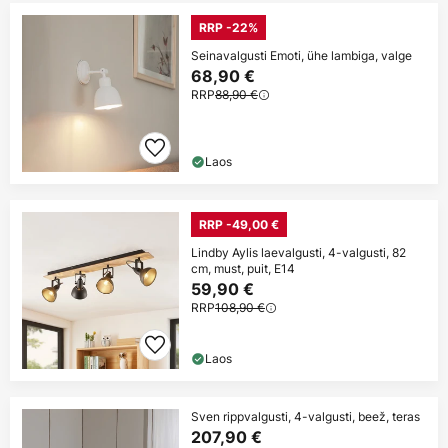
RRP -22%
Seinavalgusti Emoti, ühe lambiga, valge
68,90 €
RRP
88,90 €
Laos
RRP -49,00 €
Lindby Aylis laevalgusti, 4-valgusti, 82
cm, must, puit, E14
59,90 €
RRP
108,90 €
Laos
Sven rippvalgusti, 4-valgusti, beež, teras
207,90 €