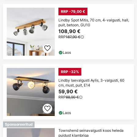
RRP -79,00 €
Lindby Spot Mitis, 70 cm, 4-valgusti, hall,
puit, betoon, GU10
108,90 €
RRP
187,90 €
Laos
RRP -32%
Lindby laevalgusti Aylis, 3-valgusti, 60
cm, must, puit, E14
59,90 €
RRP
88,90 €
Laos
Sponsoreeritud
Townshend seinavalgusti koos heleda
puidust klambriga