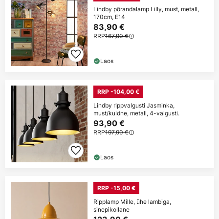
Lindby põrandalamp Lilly, must, metall,
170cm, E14
83,90 €
RRP
167,90 €
Laos
RRP -104,00 €
Lindby rippvalgusti Jasminka,
must/kuldne, metall, 4-valgusti.
93,90 €
RRP
197,90 €
Laos
RRP -15,00 €
Ripplamp Mille, ühe lambiga,
sinepikollane