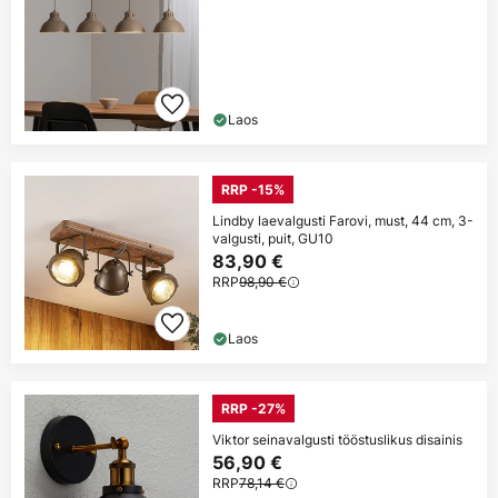
Laos
RRP -15%
Lindby laevalgusti Farovi, must, 44 cm, 3-
valgusti, puit, GU10
83,90 €
RRP
98,90 €
Laos
RRP -27%
Viktor seinavalgusti tööstuslikus disainis
56,90 €
RRP
78,14 €