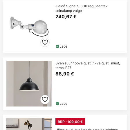
Jieldé Signal SI300 reguleeritav
seinalamp valge
240,67 €
Laos
Sven suur rippvalgusti, 1-valgusti, must,
teras, E27
88,90 €
Laos
RRP -109,00 €
Hilma puidust põrandalamp kolmjalgse