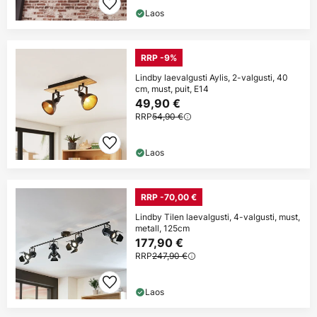
Laos
RRP -9%
Lindby laevalgusti Aylis, 2-valgusti, 40
cm, must, puit, E14
49,90 €
RRP
54,90 €
Laos
RRP -70,00 €
Lindby Tilen laevalgusti, 4-valgusti, must,
metall, 125cm
177,90 €
RRP
247,90 €
Laos