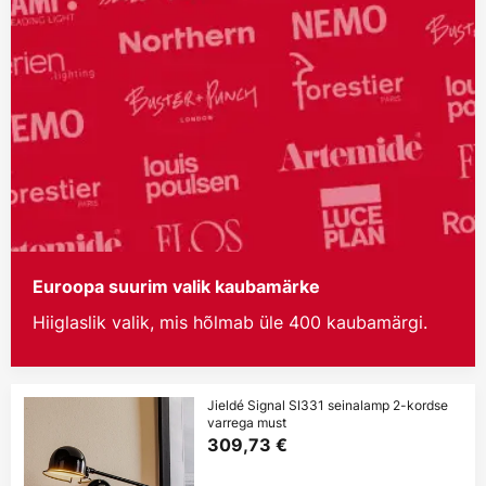
Euroopa suurim valik kaubamärke
Hiiglaslik valik, mis hõlmab üle 400 kaubamärgi.
Jieldé Signal SI331 seinalamp 2-kordse
varrega must
309,73 €