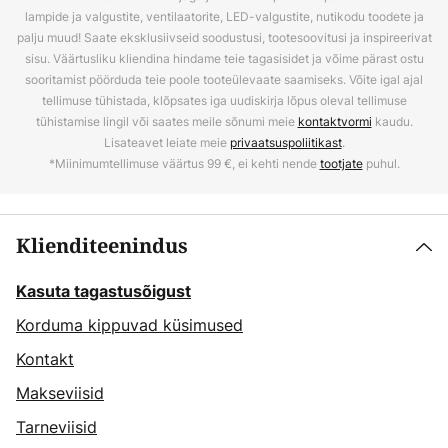
lampide ja valgustite, ventilaatorite, LED-valgustite, nutikodu toodete ja
palju muud! Saate eksklusiivseid soodustusi, tootesoovitusi ja inspireerivat
sisu. Väärtusliku kliendina hindame teie tagasisidet ja võime pärast ostu
sooritamist pöörduda teie poole tooteülevaate saamiseks. Võite igal ajal
tellimuse tühistada, klõpsates iga uudiskirja lõpus oleval tellimuse
tühistamise lingil või saates meile sõnumi meie
kontaktvormi
kaudu.
Lisateavet leiate meie
privaatsuspoliitikast
.
*Miinimumtellimuse väärtus 99 €, ei kehti nende
tootjate
puhul.
Klienditeenindus
Kasuta tagastusõigust
Korduma kippuvad küsimused
Kontakt
Makseviisid
Tarneviisid