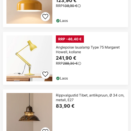
123,90 €
RRP
138,90 €
Laos
RRP -46,40 €
Anglepoise laualamp Type 75 Margaret
Howell, kollane
241,90 €
RRP
288,30 €
Laos
Rippvalgustid Tibet, antiikpruun, Ø 34 cm,
metall, E27
83,90 €