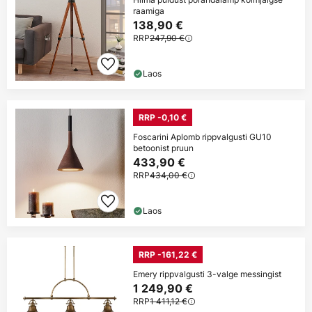
raamiga
138,90 €
RRP
247,90 €
Laos
RRP -0,10 €
Foscarini Aplomb rippvalgusti GU10
betoonist pruun
433,90 €
RRP
434,00 €
Laos
RRP -161,22 €
Emery rippvalgusti 3-valge messingist
1 249,90 €
RRP
1 411,12 €