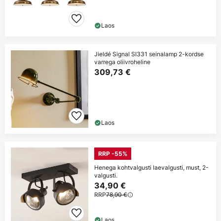
Laos
Jieldé Signal SI331 seinalamp 2-kordse
varrega oliivroheline
309,73 €
Laos
RRP -55%
Henega kohtvalgusti laevalgusti, must, 2-
valgusti.
34,90 €
RRP
78,90 €
Laos