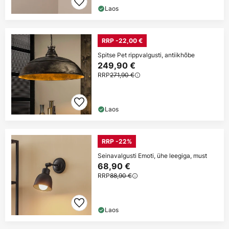
Laos
RRP -22,00 €
Spitse Pet rippvalgusti, antiikhõbe
249,90 €
RRP
271,90 €
Laos
RRP -22%
Seinavalgusti Emoti, ühe leegiga, must
68,90 €
RRP
88,90 €
Laos