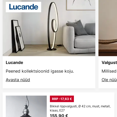
Lucande
Valgust
Peened kollektsioonid igasse koju.
Millise
Avasta nüüd
Ole nüü
RRP -17,63 €
Bikkel rippvalgusti, Ø 42 cm, must, metall,
klaas, E27
155,90 €