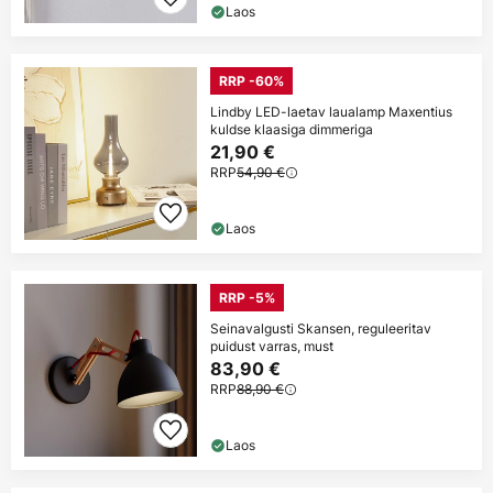
Laos
RRP -60%
Lindby LED-laetav laualamp Maxentius
kuldse klaasiga dimmeriga
21,90 €
RRP
54,90 €
Laos
RRP -5%
Seinavalgusti Skansen, reguleeritav
puidust varras, must
83,90 €
RRP
88,90 €
Laos