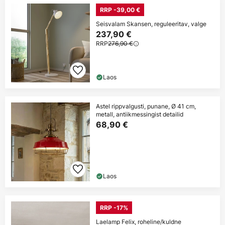
RRP -39,00 €
Seisvalam Skansen, reguleeritav, valge
237,90 €
RRP
276,90 €
Laos
Astel rippvalgusti, punane, Ø 41 cm,
metall, antiikmessingist detailid
68,90 €
Laos
RRP -17%
Laelamp Felix, roheline/kuldne