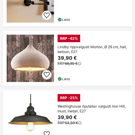
Laos
RRP -42%
Lindby rippvalgusti Morton, Ø 29 cm, hall,
betoon, E27
39,90 €
RRP
68,90 €
Laos
RRP -25%
Westinghouse riputatav valgusti Iron Hill,
must, metall, E27
39,90 €
RRP
53,39 €