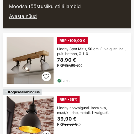
Moodsa tööstusliku stiili lambid
Avasta nüüd
RRP -109,00 €
Lindby Spot Mitis, 50 cm, 3-valgusti, hall,
puit, betoon, GU10
78,90 €
RRP
187,90 €
Laos
+ Koguseallahindlus
RRP -55%
Lindby rippvalgusti Jasminka,
must/kuldne, metall, 1-valgusti.
39,90 €
RRP
88,90 €