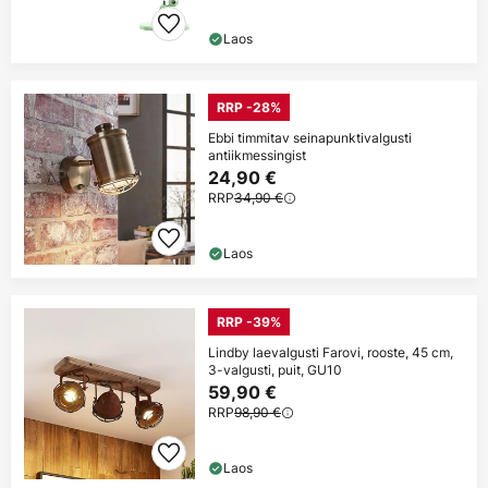
Laos
RRP -28%
Ebbi timmitav seinapunktivalgusti
antiikmessingist
24,90 €
RRP
34,90 €
Laos
RRP -39%
Lindby laevalgusti Farovi, rooste, 45 cm,
3-valgusti, puit, GU10
59,90 €
RRP
98,90 €
Laos