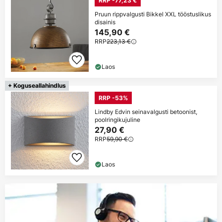
RRP -77,23 €
Pruun rippvalgusti Bikkel XXL tööstuslikus
disainis
145,90 €
RRP
223,13 €
Laos
+ Koguseallahindlus
RRP -53%
Lindby Edvin seinavalgusti betoonist,
poolringikujuline
27,90 €
RRP
59,90 €
Laos