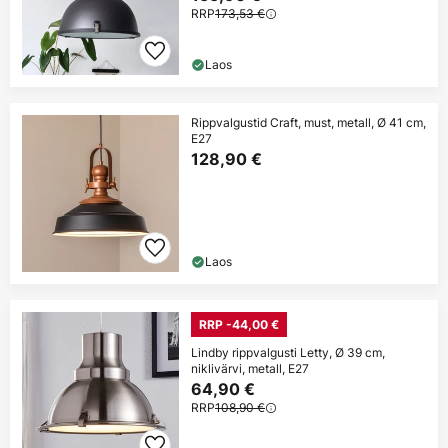
RRP
173,53 €
Laos
Rippvalgustid Craft, must, metall, Ø 41 cm,
E27
128,90 €
Laos
RRP -44,00 €
Lindby rippvalgusti Letty, Ø 39 cm,
niklivärvi, metall, E27
64,90 €
RRP
108,90 €