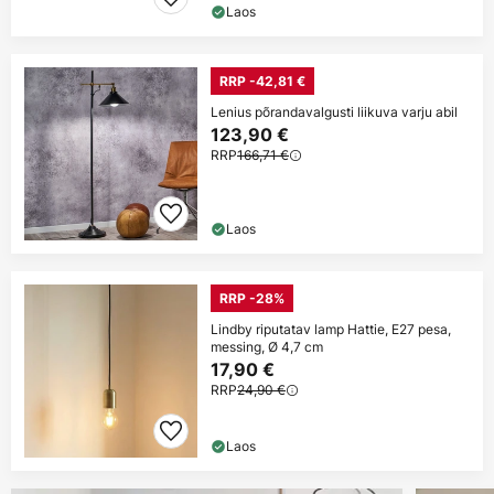
Laos
RRP -42,81 €
Lenius põrandavalgusti liikuva varju abil
123,90 €
RRP
166,71 €
Laos
RRP -28%
Lindby riputatav lamp Hattie, E27 pesa,
messing, Ø 4,7 cm
17,90 €
RRP
24,90 €
Laos