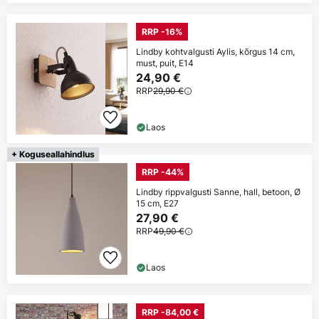
RRP -16%
Lindby kohtvalgusti Aylis, kõrgus 14 cm,
must, puit, E14
24,90 €
RRP
29,90 €
Laos
+ Koguseallahindlus
RRP -44%
Lindby rippvalgusti Sanne, hall, betoon, Ø
15 cm, E27
27,90 €
RRP
49,90 €
Laos
RRP -84,00 €