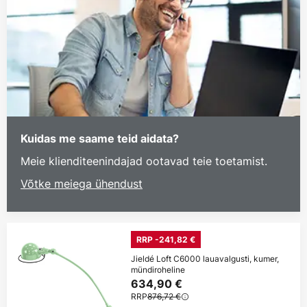
Kuidas me saame teid aidata?
Meie klienditeenindajad ootavad teie toetamist.
Võtke meiega ühendust
RRP -241,82 €
Jieldé Loft C6000 lauavalgusti, kumer,
mündiroheline
634,90 €
RRP
876,72 €