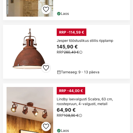
Laos
RRP -114,59 €
Jesper tööstuslikus stiilis ripplamp
145,90 €
RRP
260,49 €
Tarneaeg: 9 - 13 päeva
RRP -44,00 €
Lindby laevalgusti Scabra, 63 cm,
roostepruun, 4-valgusti, metall
64,90 €
RRP
108,90 €
Laos