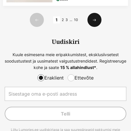
Lehekülg
1
2
3
...
10
Eelmine
Järgmine
Uudiskiri
Kuule esimesena meie eripakkumistest, eksklusiivsetest
soodustustest ja uusimatest valgustustrendidest. Registreeruge
kohe ja saate
.
15 % allahindlust*
Eraklient
Ettevõte
Telli
Liitu Lumories.ee uudiskirjaga ja saa suurepäraseid pakkumisi meie