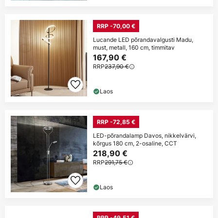
RRP -70,00 €
Lucande LED põrandavalgusti Madu,
must, metall, 160 cm, timmitav
167,90 €
RRP
237,90 €
Laos
RRP -72,85 €
LED-põrandalamp Davos, nikkelvärvi,
kõrgus 180 cm, 2-osaline, CCT
218,90 €
RRP
291,75 €
Laos
RRP -49,51 €