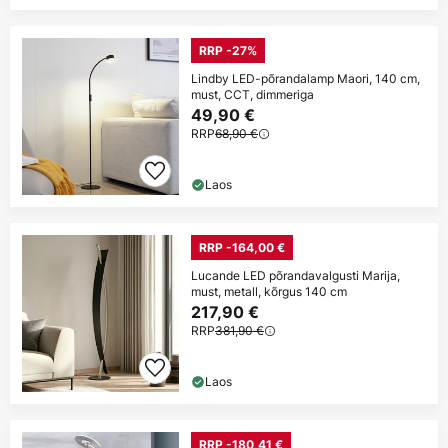
RRP -27%
Lindby LED-põrandalamp Maori, 140 cm,
must, CCT, dimmeriga
49,90 €
RRP
68,90 €
Laos
RRP -164,00 €
Lucande LED põrandavalgusti Marija,
must, metall, kõrgus 140 cm
217,90 €
RRP
381,90 €
Laos
RRP -180,41 €