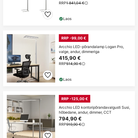
RRP
1 841,04 €
Laos
RRP -99,00 €
Arcchio LED-põrandalamp Logan Pro,
valge, andur, dimmeriga
415,90 €
RRP
514,90 €
Laos
RRP -125,00 €
Arcchio LED kontoripõrandavalgusti Susi,
hõbedane, andur, dimmer, CCT
794,90 €
RRP
919,90 €