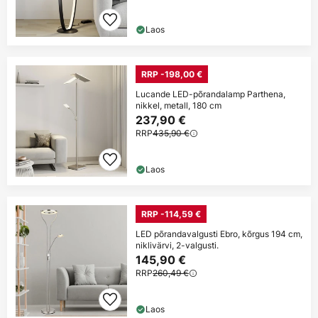
Laos
RRP -198,00 €
Lucande LED-põrandalamp Parthena,
nikkel, metall, 180 cm
237,90 €
RRP
435,90 €
Laos
RRP -114,59 €
LED põrandavalgusti Ebro, kõrgus 194 cm,
niklivärvi, 2-valgusti.
145,90 €
RRP
260,49 €
Laos