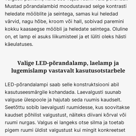
Mustad põrandalambid moodustavad selge kontrasti
heledate mööblite ja seintega, samas kui heledad
värvid, nagu hõbe, kroom või hall, sobivad paremini
kokku kaasaegse mööbli ja heledate seintega. Oluline
on, et lamp ei asuks liikumisteel ja et lüliti oleks hästi
käeulatuses.
Valige LED-põrandalamp, laelamp ja
lugemislamp vastavalt kasutusotstarbele
LED-põrandalampi saab selle konstruktsiooni abil
kasutuseesmärgile kohandada. Laevalgusti suunab
valguse ülespoole ja hajutab seda ruumis kaudselt.
Seetõttu sobib laevalgusti ruumidesse, kus soovitakse
kaudset põhilist valgustust, näiteks diivani kõrval või
ruumi nurgas. Valgus ei langeks otse silma ja toetab
pigem ruumi üldist valgustust kui mingit konkreetset