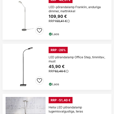
LED-põrandalamp Franklin, anduriga
dimmer, mattnikkel
109,90 €
RRP
159,41 €
Laos
RRP -26%
LED põrandalamp Office Step, timmitav,
must
45,90 €
RRP
62,46 €
Laos
RRP -51,40 €
Helia LED põrandalamp
lugemisvalgustiga, teras