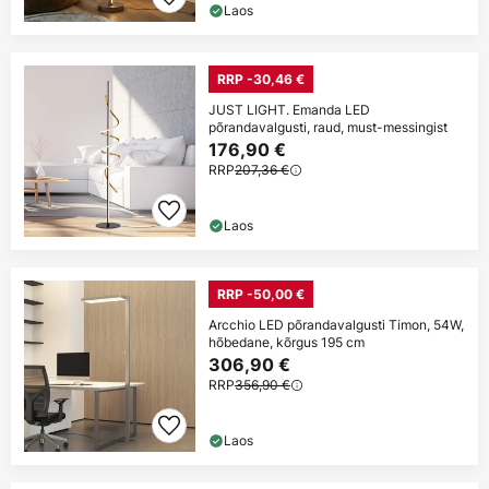
Laos
RRP -30,46 €
JUST LIGHT. Emanda LED
põrandavalgusti, raud, must-messingist
176,90 €
RRP
207,36 €
Laos
RRP -50,00 €
Arcchio LED põrandavalgusti Timon, 54W,
hõbedane, kõrgus 195 cm
306,90 €
RRP
356,90 €
Laos