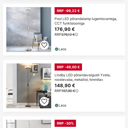
RRP -99,22 €
Pool LED põrandalamp lugemisvarrega,
CCT funktsiooniga
176,90 €
RRP
276,12 €
Laos
RRP -49,00 €
Lindby LED põrandavalgusti Yveta,
roostevaba, metallist, timmitav
148,90 €
RRP
197,90 €
Laos
RRP -30%