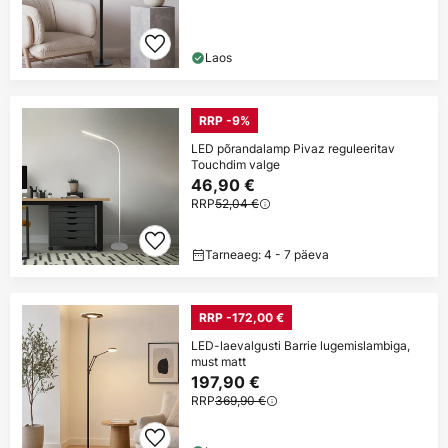
Laos
RRP -9%
LED põrandalamp Pivaz reguleeritav
Touchdim valge
46,90 €
RRP
52,04 €
Tarneaeg: 4 - 7 päeva
RRP -172,00 €
LED-laevalgusti Barrie lugemislambiga,
must matt
197,90 €
RRP
369,90 €