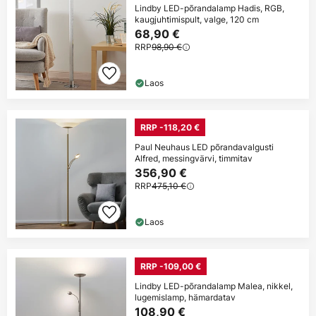
Lindby LED-põrandalamp Hadis, RGB,
kaugjuhtimispult, valge, 120 cm
68,90 €
RRP
98,90 €
Laos
RRP -118,20 €
Paul Neuhaus LED põrandavalgusti
Alfred, messingvärvi, timmitav
356,90 €
RRP
475,10 €
Laos
RRP -109,00 €
Lindby LED-põrandalamp Malea, nikkel,
lugemislamp, hämardatav
108,90 €