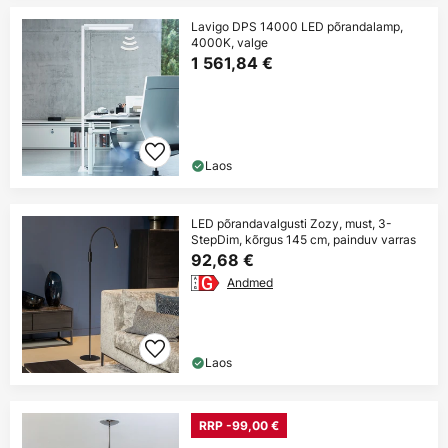
Lavigo DPS 14000 LED põrandalamp,
4000K, valge
1 561,84 €
Laos
LED põrandavalgusti Zozy, must, 3-
StepDim, kõrgus 145 cm, painduv varras
92,68 €
Andmed
Laos
RRP -99,00 €