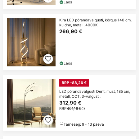
Laos
Kira LED põrandavalgusti, kõrgus 140 cm,
kuldne, metall, 4000K
266,90 €
Laos
RRP -88,26 €
LED põrandavalgusti Dent, must, 185 cm,
metall, CCT, 3-valgusti.
312,90 €
RRP
401,16 €
Tarneaeg: 9 - 13 päeva