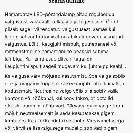
seadistamine
Hämardatav LED-põrandalamp aitab reguleerida
valgustust vastavalt kellaajale ja tegevusele. Õhtul
piisab sageli vähendatud valgustusest, samas kui
lugemisel või töötamisel on abiks tugevam suunatud
valgustus. Lüliti, kaugjuhtimispult, puutepaneel või
mitmeastmeline hämardamine peaksid sobima
lambiga. Kui lamp asub diivani taga, on
kaugjuhtimispult sageli mugavam kui juhtnupp kaablil.
Ka valguse värv mõjutab kasutamist. Soe valge sobib
elu- ja magamistuppa, sest see mõjub rahulikumalt ja
kodusemalt. Neutraalne valge võib olla sobiv valik
kontoris või töökohal, kui soovitakse, et detailid
oleksid paremini nähtavad. Päevavalguse valge toon
mõjub neutraalsemalt ja seda kasutatakse pigem
kohtades, kus keskendutakse tööle. Värvivahetusega
või värvilise lisavalgusega mudelid sobivad pigem