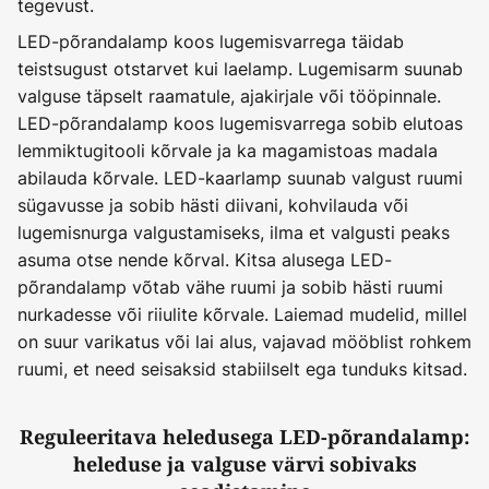
tegevust.
LED-põrandalamp koos lugemisvarrega täidab
teistsugust otstarvet kui laelamp. Lugemisarm suunab
valguse täpselt raamatule, ajakirjale või tööpinnale.
LED-põrandalamp koos lugemisvarrega sobib elutoas
lemmiktugitooli kõrvale ja ka magamistoas madala
abilauda kõrvale. LED-kaarlamp suunab valgust ruumi
sügavusse ja sobib hästi diivani, kohvilauda või
lugemisnurga valgustamiseks, ilma et valgusti peaks
asuma otse nende kõrval. Kitsa alusega LED-
põrandalamp võtab vähe ruumi ja sobib hästi ruumi
nurkadesse või riiulite kõrvale. Laiemad mudelid, millel
on suur varikatus või lai alus, vajavad mööblist rohkem
ruumi, et need seisaksid stabiilselt ega tunduks kitsad.
Reguleeritava heledusega LED-põrandalamp:
heleduse ja valguse värvi sobivaks