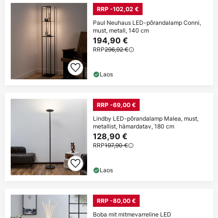
RRP -102,02 €
Paul Neuhaus LED-põrandalamp Conni,
must, metall, 140 cm
194,90 €
RRP
296,92 €
Laos
RRP -69,00 €
Lindby LED-põrandalamp Malea, must,
metallist, hämardatav, 180 cm
128,90 €
RRP
197,90 €
Laos
RRP -80,00 €
Boba mit mitmevarreline LED