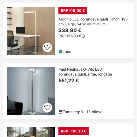
RRP -18,00 €
Arcchio LED põrandavalgusti Timon, 195
cm, valge, 54 W, alumiinium
338,90 €
RRP
356,90 €
Laos
Paul Neuhaus Q-Vito LED-
põrandavalgusti, sirge, rõngaga
551,22 €
Tarneaeg: 9 - 13 päeva
RRP -195,10 €