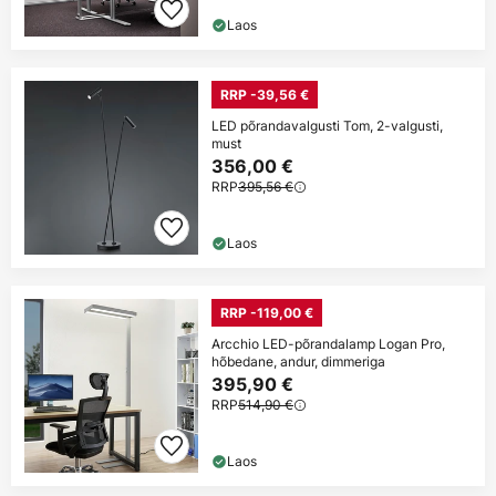
Laos
RRP -39,56 €
LED põrandavalgusti Tom, 2-valgusti,
must
356,00 €
RRP
395,56 €
Laos
RRP -119,00 €
Arcchio LED-põrandalamp Logan Pro,
hõbedane, andur, dimmeriga
395,90 €
RRP
514,90 €
Laos