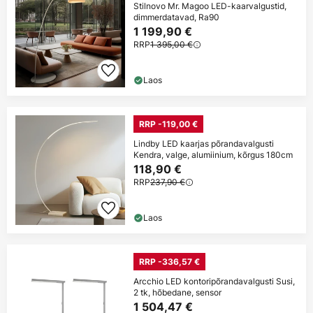
Stilnovo Mr. Magoo LED-kaarvalgustid,
dimmerdatavad, Ra90
1 199,90 €
RRP
1 395,00 €
Laos
RRP -119,00 €
Lindby LED kaarjas põrandavalgusti
Kendra, valge, alumiinium, kõrgus 180cm
118,90 €
RRP
237,90 €
Laos
RRP -336,57 €
Arcchio LED kontoripõrandavalgusti Susi,
2 tk, hõbedane, sensor
1 504,47 €