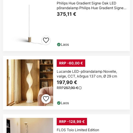
Philips Hue Gradient Signe Oak LED
põrandalamp Philips Hue Gradient Signe
Oak
375,11 €
Laos
RRP -60,00 €
Lucande LED-põrandalamp Novelle,
valge, CCT, kõrgus 137 cm, Ø 29 cm
197,90 €
RRP
257,90 €
Laos
RRP -128,99 €
FLOS Toio Limited Edition