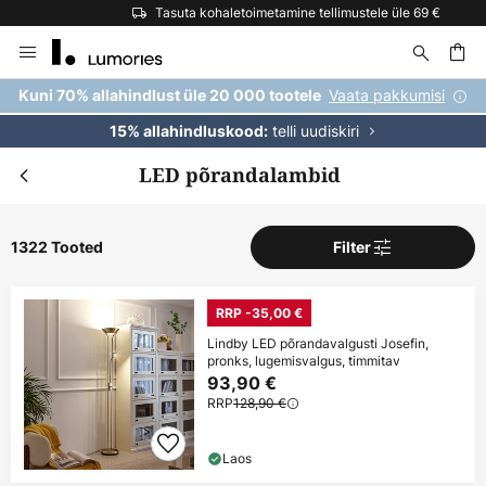
Tasuta kohaletoimetamine tellimustele üle 69 €
Skip
to
Content
Vaata pakkumisi
Kuni 70% allahindlust üle 20 000 tootele
telli uudiskiri
15% allahindluskood:
LED põrandalambid
1322 Tooted
Filter
RRP -35,00 €
Lindby LED põrandavalgusti Josefin,
pronks, lugemisvalgus, timmitav
93,90 €
RRP
128,90 €
Laos