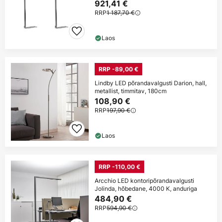
921,41 €
RRP
1 187,70 €
Laos
RRP -89,00 €
Lindby LED põrandavalgusti Darion, hall,
metallist, timmitav, 180cm
108,90 €
RRP
197,90 €
Laos
RRP -110,00 €
Arcchio LED kontoripõrandavalgusti
Jolinda, hõbedane, 4000 K, anduriga
484,90 €
RRP
594,90 €