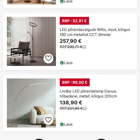
Laos
RRP -32,81 €
LED põrandavalgusti Willis, must, kõrgus
180 cm metallist CCT dimmer
257,90 €
RRP
290,71 €
Laos
RRP -99,00 €
Lindby LED põrandalamp Danua,
hõbedane, metall, kõrgus 200cm
138,90 €
RRP
237,90 €
Laos