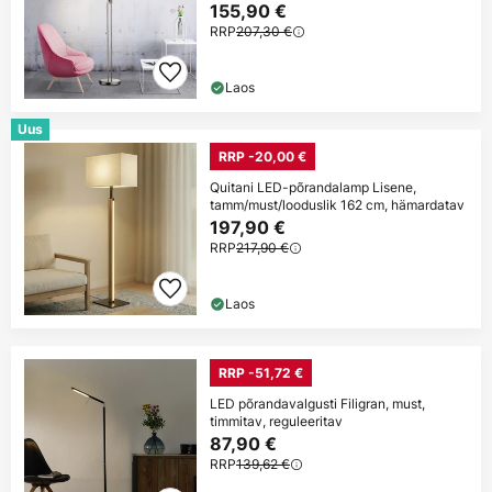
155,90 €
RRP
207,30 €
Laos
Uus
RRP -20,00 €
Quitani LED-põrandalamp Lisene,
tamm/must/looduslik 162 cm, hämardatav
197,90 €
RRP
217,90 €
Laos
RRP -51,72 €
LED põrandavalgusti Filigran, must,
timmitav, reguleeritav
87,90 €
RRP
139,62 €