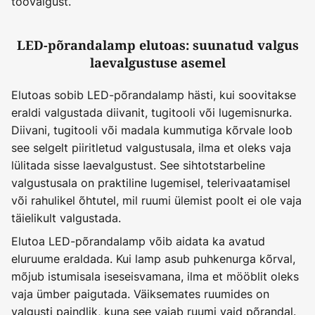
töövalgust.
LED-põrandalamp elutoas: suunatud valgus
laevalgustuse asemel
Elutoas sobib LED-põrandalamp hästi, kui soovitakse
eraldi valgustada diivanit, tugitooli või lugemisnurka.
Diivani, tugitooli või madala kummutiga kõrvale loob
see selgelt piiritletud valgustusala, ilma et oleks vaja
lülitada sisse laevalgustust. See sihtotstarbeline
valgustusala on praktiline lugemisel, telerivaatamisel
või rahulikel õhtutel, mil ruumi ülemist poolt ei ole vaja
täielikult valgustada.
Elutoa LED-põrandalamp võib aidata ka avatud
eluruume eraldada. Kui lamp asub puhkenurga kõrval,
mõjub istumisala iseseisvamana, ilma et mööblit oleks
vaja ümber paigutada. Väiksemates ruumides on
valgusti paindlik, kuna see vajab ruumi vaid põrandal.