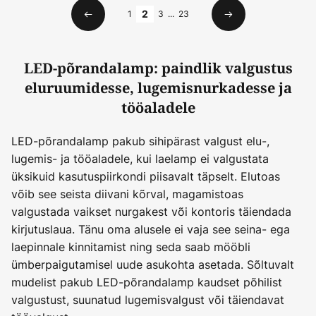
Lehekülg
1
2
3
...
23
Eelmine
Järgmine
LED-põrandalamp: paindlik valgustus
eluruumidesse, lugemisnurkadesse ja
tööaladele
LED-põrandalamp pakub sihipärast valgust elu-,
lugemis- ja tööaladele, kui laelamp ei valgustata
üksikuid kasutuspiirkondi piisavalt täpselt. Elutoas
võib see seista diivani kõrval, magamistoas
valgustada vaikset nurgakest või kontoris täiendada
kirjutuslaua. Tänu oma alusele ei vaja see seina- ega
laepinnale kinnitamist ning seda saab mööbli
ümberpaigutamisel uude asukohta asetada. Sõltuvalt
mudelist pakub LED-põrandalamp kaudset põhilist
valgustust, suunatud lugemisvalgust või täiendavat