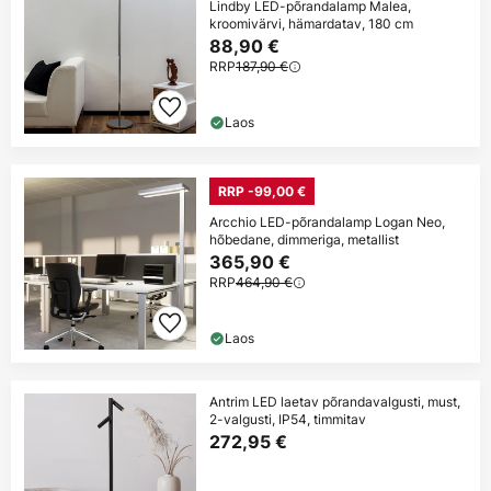
Lindby LED-põrandalamp Malea,
kroomivärvi, hämardatav, 180 cm
88,90 €
RRP
187,90 €
Laos
RRP -99,00 €
Arcchio LED-põrandalamp Logan Neo,
hõbedane, dimmeriga, metallist
365,90 €
RRP
464,90 €
Laos
Antrim LED laetav põrandavalgusti, must,
2-valgusti, IP54, timmitav
272,95 €