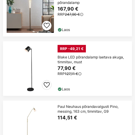
põrandalamp
167,90 €
RRP
247,90 €
Laos
RRP -49,21 €
Blake LED põrandalamp laetava akuga,
timmitav, must
77,90 €
RRP
127,11 €
Laos
Paul Neuhaus põrandavalgusti Pino,
messing, 163 cm, timmitav, G9
114,51 €