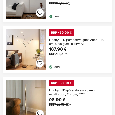
RRP
217,90 €
Laos
RRP -50,00 €
Lindby LED põrandavalgusti Anea, 179
cm, 5-valgusti, niklivärvi
167,90 €
RRP
217,90 €
Laos
RRP -30,00 €
Lindby LED-põrandalamp Jaren,
must/pruun, 114 cm, CCT
98,90 €
RRP
128,90 €