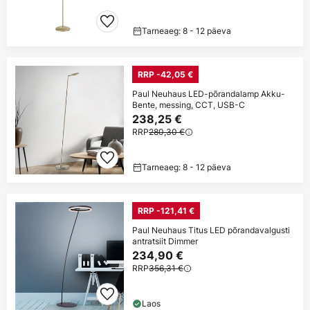
Tarneaeg: 8 - 12 päeva
RRP -42,05 €
Paul Neuhaus LED-põrandalamp Akku-
Bente, messing, CCT, USB-C
238,25 €
RRP
280,30 €
Tarneaeg: 8 - 12 päeva
RRP -121,41 €
Paul Neuhaus Titus LED põrandavalgusti
antratsiit Dimmer
234,90 €
RRP
356,31 €
Laos