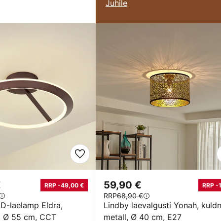
Juhile
€
59,90 €
RRP -49,00 €
RRP -
RRP
68,90 €
D-laelamp Eldra,
Lindby laevalgusti Yonah, kuldn
, Ø 55 cm, CCT
metall, Ø 40 cm, E27