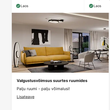
Laos
Laos
Valgustusvõimsus suurtes ruumides
Palju ruumi - palju võimalusi!
Lisateave