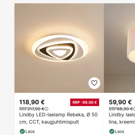
118,90 €
59,90 €
RRP -99,00 €
RRP
217,90 €
RRP
68,90 €
Lindby LED-laelamp Rebeka, Ø 50
Lindby lael
cm, CCT, kaugjuhtimispult
lina, kreem
Laos
Laos