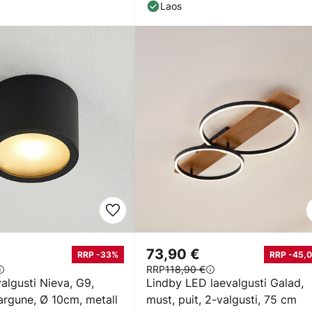
Laos
73,90 €
RRP -33%
RRP -45,0
RRP
118,90 €
valgusti Nieva, G9,
Lindby LED laevalgusti Galad,
rgune, Ø 10cm, metall
must, puit, 2-valgusti, 75 cm