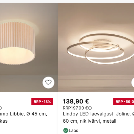
138,90 €
RRP -13%
RRP -59,0
RRP
197,90 €
amp Libbie, Ø 45 cm,
Lindby LED laevalgusti Joline, 
ikas
60 cm, niklivärvi, metall
Laos