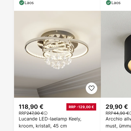
Laos
Laos
118,90 €
29,90 €
RRP -129,00 €
RRP
247,90 €
RRP
44,90 €
Lucande LED-laelamp Keely,
Arcchio all
kroom, kristall, 45 cm
must, ümma