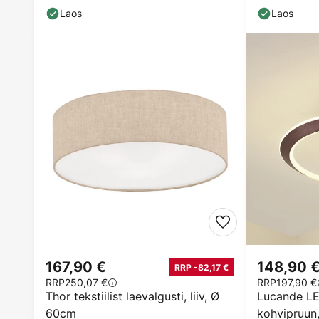
Laos
Laos
167,90 €
148,90 
RRP -82,17 €
RRP
250,07 €
RRP
197,90 €
Thor tekstiilist laevalgusti, liiv, Ø
Lucande LE
60cm
kohvipruun