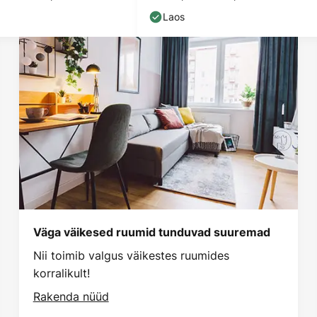
Laos
Väga väikesed ruumid tunduvad suuremad
Nii toimib valgus väikestes ruumides
korralikult!
Rakenda nüüd