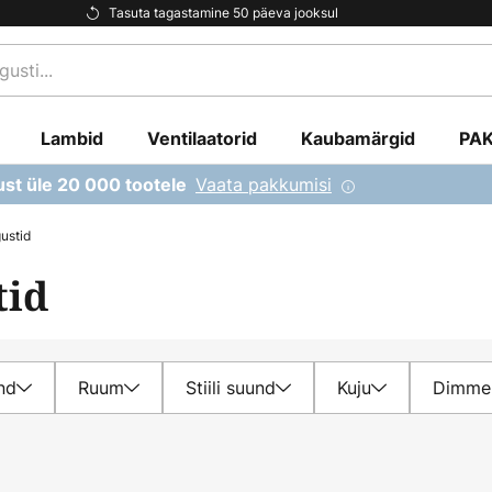
Tasuta tagastamine 50 päeva jooksul
Lambid
Ventilaatorid
Kaubamärgid
PA
Vaata pakkumisi
ust üle 20 000 tootele
ustid
tid
nd
Ruum
Stiili suund
Kuju
Dimme