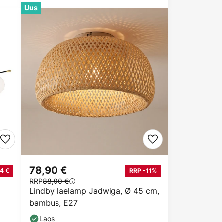
Uus
78,90 €
14 €
RRP -11%
RRP
88,90 €
Lindby laelamp Jadwiga, Ø 45 cm,
bambus, E27
Laos