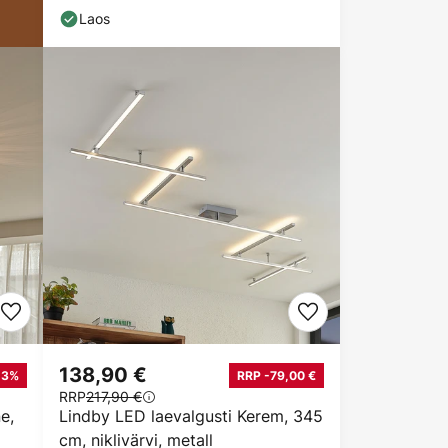
Laos
138,90 €
13%
RRP -79,00 €
RRP
217,90 €
e,
Lindby LED laevalgusti Kerem, 345
cm, niklivärvi, metall