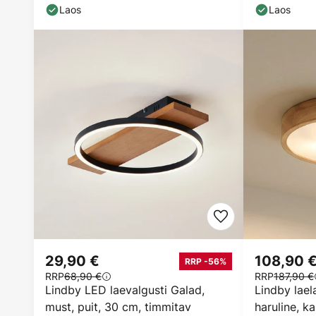
Laos
Laos
29,90 €
108,90 
RRP -56%
RRP
68,90 €
RRP
187,90 €
Lindby LED laevalgusti Galad,
Lindby lae
must, puit, 30 cm, timmitav
haruline, k