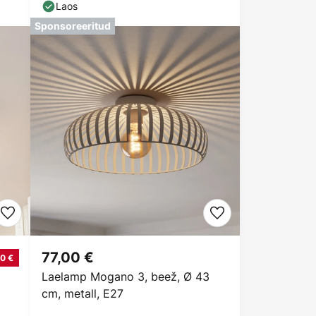
Laos
Sponsoreeritud
77,00 €
0 €
Laelamp Mogano 3, beež, Ø 43
cm, metall, E27