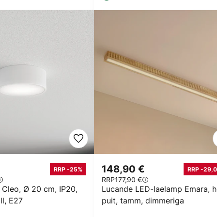
148,90 €
RRP -25%
RRP -29,0
RRP
177,90 €
 Cleo, Ø 20 cm, IP20,
Lucande LED-laelamp Emara, h
ll, E27
puit, tamm, dimmeriga