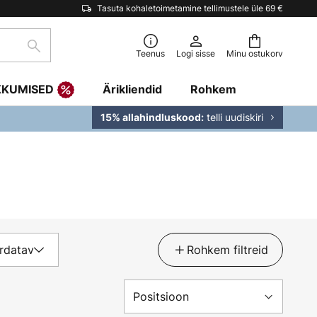
Tasuta kohaletoimetamine tellimustele üle 69 €
Otsi
Teenus
Logi sisse
Minu ostukorv
KKUMISED
Ärikliendid
Rohkem
telli uudiskiri
15% allahindluskood:
rdatav
Rohkem filtreid