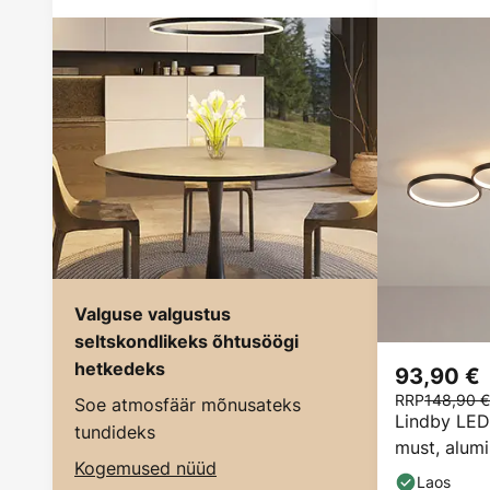
Valguse valgustus
seltskondlikeks õhtusöögi
hetkedeks
93,90 €
RRP
148,90 €
Soe atmosfäär mõnusateks
Lindby LED
tundideks
must, alum
Kogemused nüüd
Laos