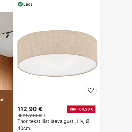
Laos
ad
112,90 €
RRP -64,23 €
RRP
177,13 €
Thor tekstiilist laevalgusti, liiv, Ø
40cm