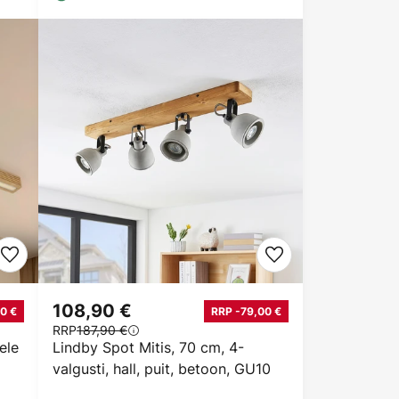
108,90 €
0 €
RRP -79,00 €
RRP
187,90 €
ele
Lindby Spot Mitis, 70 cm, 4-
valgusti, hall, puit, betoon, GU10