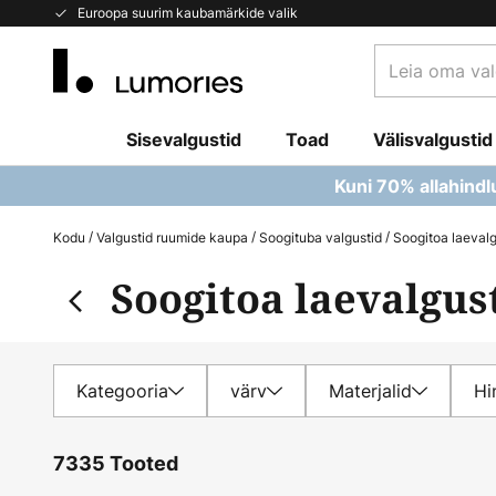
Skip
Euroopa suurim kaubamärkide valik
to
Leia
Content
oma
valgusti...
Sisevalgustid
Toad
Välisvalgustid
Kuni 70% allahindl
Kodu
Valgustid ruumide kaupa
Soogituba valgustid
Soogitoa laevalg
Soogitoa laevalgus
Kategooria
värv
Materjalid
Hi
7335 Tooted