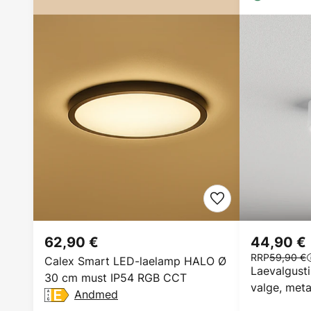
62,90 €
44,90 €
RRP
59,90 €
Calex Smart LED-laelamp HALO Ø
Laevalgusti
30 cm must IP54 RGB CCT
valge, meta
Andmed