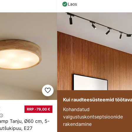
Laos
Kui raudteesüsteemid töötav
€
Kohandatud
RRP -79,00 €
valgustuskontseptsioonide
lamp Tanju, Ø60 cm, 5-
rakendamine
autšukipuu, E27