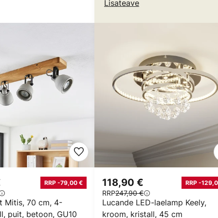
Lisateave
€
118,90 €
RRP -79,00 €
RRP -129,0
RRP
247,90 €
 Mitis, 70 cm, 4-
Lucande LED-laelamp Keely,
ll, puit, betoon, GU10
kroom, kristall, 45 cm