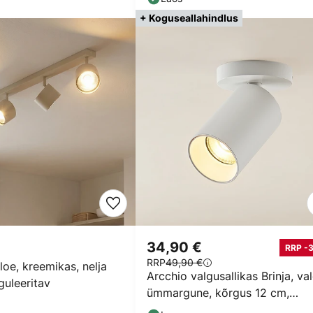
+ Koguseallahindlus
€
34,90 €
RRP -
RRP
49,90 €
oe, kreemikas, nelja
Arcchio valgusallikas Brinja, va
guleeritav
ümmargune, kõrgus 12 cm,
läbimõõt 6 cm