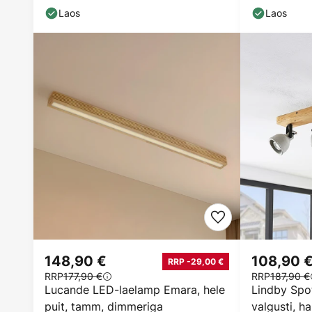
Laos
Laos
148,90 €
108,90 
RRP -29,00 €
RRP
177,90 €
RRP
187,90 €
Lucande LED-laelamp Emara, hele
Lindby Spot
puit, tamm, dimmeriga
valgusti, ha