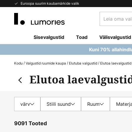
Skip
Euroopa suurim kaubamärkide valik
to
Leia
Content
oma
valgusti...
Sisevalgustid
Toad
Välisvalgustid
Kuni 70% allahindl
Kodu
Valgustid ruumide kaupa
Elutuba valgustid
Elutoa laevalgustid
Elutoa laevalgusti
värv
Stiili suund
Ruum
Materja
9091 Tooted