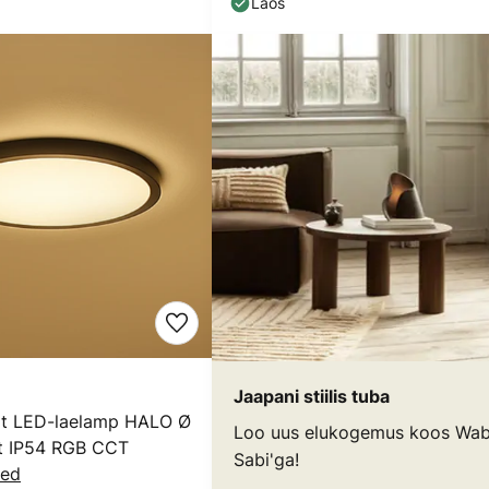
Laos
Jaapani stiilis tuba
rt LED-laelamp HALO Ø
Loo uus elukogemus koos Wab
t IP54 RGB CCT
Sabi'ga!
ed