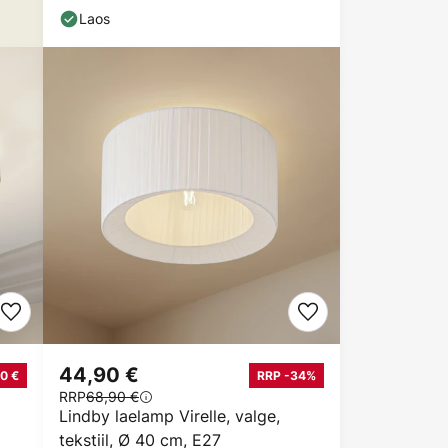
Laos
44,90 €
0 €
RRP -34%
RRP
68,90 €
Lindby laelamp Virelle, valge,
tekstiil, Ø 40 cm, E27