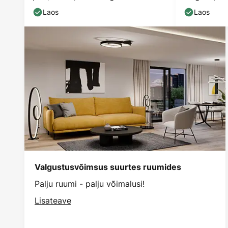
Laos
Laos
Valgustusvõimsus suurtes ruumides
Palju ruumi - palju võimalusi!
Lisateave