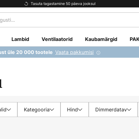
Tasuta tagastamine 50 päeva jooksul
Lambid
Ventilaatorid
Kaubamärgid
PA
Vaata pakkumisi
ust üle 20 000 tootele
d
lid
Kategooria
Hind
Dimmerdatav