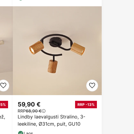
59,90 €
15%
RRP -13%
RRP
68,90 €
ež,
Lindby laevalgusti Stralino, 3-
leekiline, Ø31cm, puit, GU10
Laos