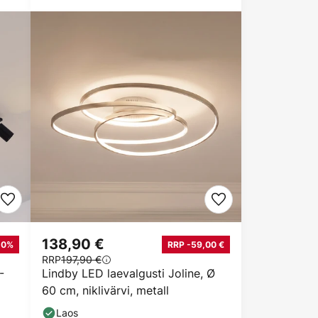
138,90 €
10%
RRP -59,00 €
RRP
197,90 €
-
Lindby LED laevalgusti Joline, Ø
60 cm, niklivärvi, metall
Laos