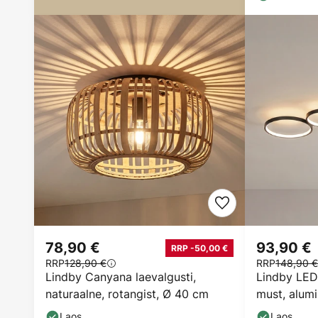
78,90 €
93,90 €
RRP -50,00 €
RRP
128,90 €
RRP
148,90 €
Lindby Canyana laevalgusti,
Lindby LED
naturaalne, rotangist, Ø 40 cm
must, alum
Laos
Laos