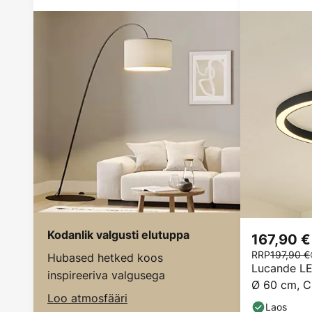
Kodanlik valgusti elutuppa
167,90 €
RRP
197,90 €
Hubased hetked koos
Lucande LE
inspireeriva valgusega
Ø 60 cm, C
Loo atmosfääri
Laos