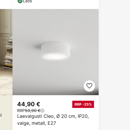
Laos
44,90 €
RRP -25%
RRP
59,90 €
i
Laevalgusti Cleo, Ø 20 cm, IP20,
valge, metall, E27