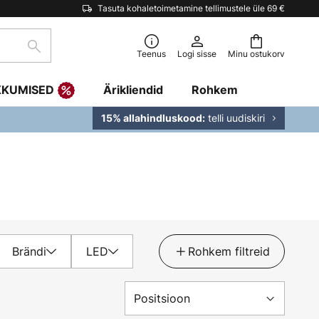
Tasuta kohaletoimetamine tellimustele üle 69 €
Otsi
Teenus
Logi sisse
Minu ostukorv
KKUMISED
Ärikliendid
Rohkem
telli uudiskiri
15% allahindluskood:
Brändi
LED
Rohkem filtreid