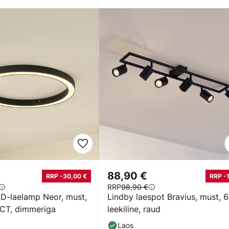
88,90 €
RRP -30,00 €
RRP -
RRP
98,90 €
D-laelamp Neor, must,
Lindby laespot Bravius, must, 6
CT, dimmeriga
leekiline, raud
Laos