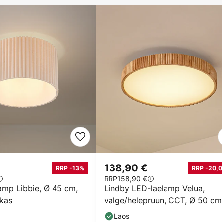
138,90 €
RRP -13%
RRP -20,0
RRP
158,90 €
amp Libbie, Ø 45 cm,
Lindby LED-laelamp Velua,
ikas
valge/helepruun, CCT, Ø 50 cm
Laos