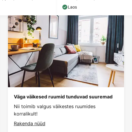
Laos
Väga väikesed ruumid tunduvad suuremad
Nii toimib valgus väikestes ruumides
korralikult!
Rakenda nüüd