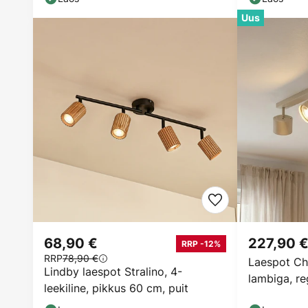
Uus
68,90 €
227,90 
RRP -12%
RRP
78,90 €
Laespot Chl
Lindby laespot Stralino, 4-
lambiga, re
leekiline, pikkus 60 cm, puit