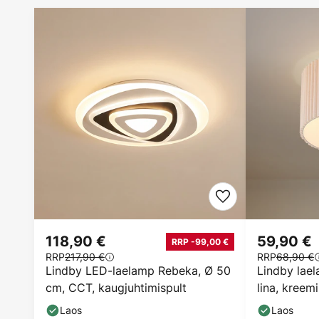
118,90 €
59,90 €
RRP -99,00 €
RRP
217,90 €
RRP
68,90 €
Lindby LED-laelamp Rebeka, Ø 50
Lindby lael
cm, CCT, kaugjuhtimispult
lina, kreem
Laos
Laos