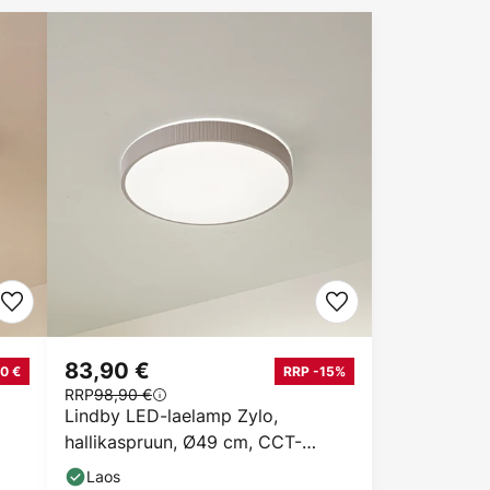
83,90 €
0 €
RRP -15%
RRP
98,90 €
Lindby LED-laelamp Zylo,
hallikaspruun, Ø49 cm, CCT-
reguleeritav
Laos