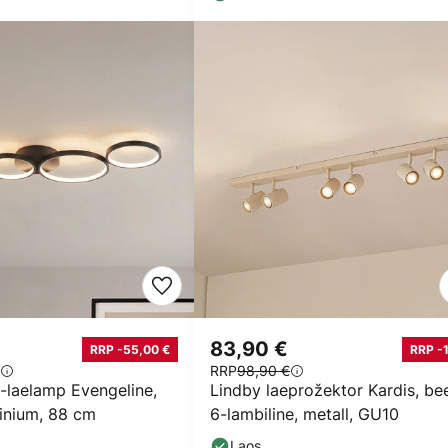
83,90 €
RRP -55,00 €
RRP -
RRP
98,90 €
-laelamp Evengeline,
Lindby laeprožektor Kardis, be
iinium, 88 cm
6-lambiline, metall, GU10
Laos