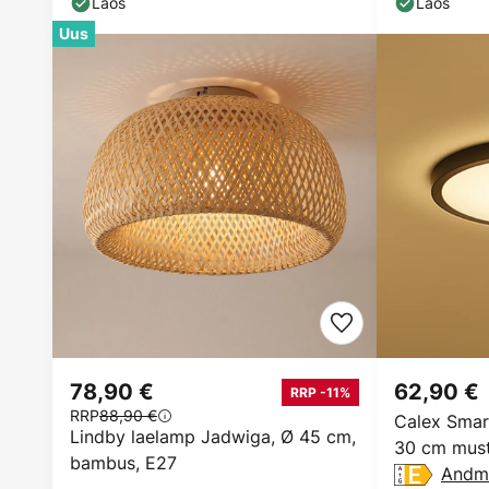
Laos
Laos
Uus
78,90 €
62,90 €
RRP -11%
RRP
88,90 €
Calex Sma
Lindby laelamp Jadwiga, Ø 45 cm,
30 cm mus
bambus, E27
Andm