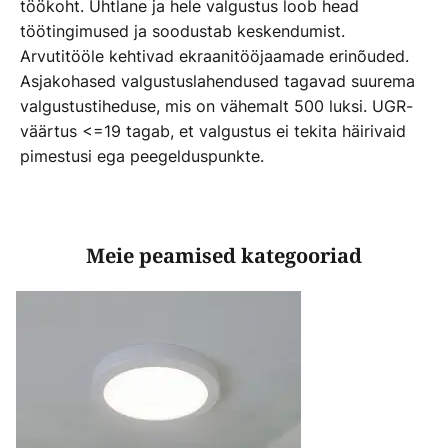
töökoht. Ühtlane ja hele valgustus loob head
töötingimused ja soodustab keskendumist.
Arvutitööle kehtivad ekraanitööjaamade erinõuded.
Asjakohased valgustuslahendused tagavad suurema
valgustustiheduse, mis on vähemalt 500 luksi. UGR-
väärtus <=19 tagab, et valgustus ei tekita häirivaid
pimestusi ega peegelduspunkte.
Meie peamised kategooriad