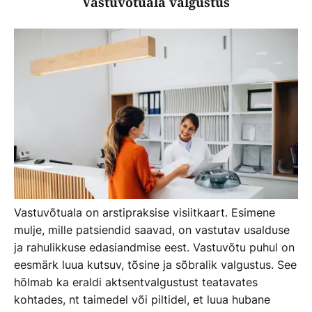
Vastuvõtuala valgustus
Vastuvõtuala on arstipraksise visiitkaart. Esimene
mulje, mille patsiendid saavad, on vastutav usalduse
ja rahulikkuse edasiandmise eest. Vastuvõtu puhul on
eesmärk luua kutsuv, tõsine ja sõbralik valgustus. See
hõlmab ka eraldi aktsentvalgustust teatavates
kohtades, nt taimedel või piltidel, et luua hubane