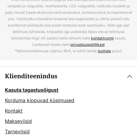
lampide ja valgustite, ventilaatorite, LED-valgustite, nutikodu toodete ja
palju muud! Saate eksklusiivseid soodustusi, tootesoovitusi ja inspireerivat
sisu. Väärtusliku kliendina hindame teie tagasisidet ja võime pärast ostu
sooritamist pöörduda teie poole tooteülevaate saamiseks. Võite igal ajal
tellimuse tühistada, klõpsates iga uudiskirja lõpus oleval tellimuse
tühistamise lingil või saates meile sõnumi meie
kontaktvormi
kaudu.
Lisateavet leiate meie
privaatsuspoliitikast
.
*Miinimumtellimuse väärtus 99 €, ei kehti nende
tootjate
puhul.
Klienditeenindus
Kasuta tagastusõigust
Korduma kippuvad küsimused
Kontakt
Makseviisid
Tarneviisid