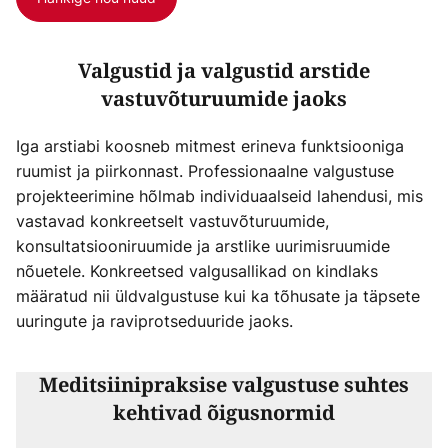
Valgustid ja valgustid arstide
vastuvõturuumide jaoks
Iga arstiabi koosneb mitmest erineva funktsiooniga
ruumist ja piirkonnast. Professionaalne valgustuse
projekteerimine hõlmab individuaalseid lahendusi, mis
vastavad konkreetselt vastuvõturuumide,
konsultatsiooniruumide ja arstlike uurimisruumide
nõuetele. Konkreetsed valgusallikad on kindlaks
määratud nii üldvalgustuse kui ka tõhusate ja täpsete
uuringute ja raviprotseduuride jaoks.
Meditsiinipraksise valgustuse suhtes
kehtivad õigusnormid