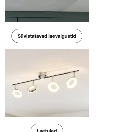
Süvistatavad laevalgustid
Laetuled