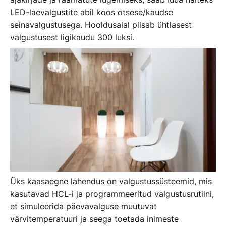
LED-laevalgustite abil koos otsese/kaudse
seinavalgustusega. Hooldusalal piisab ühtlasest
valgustusest ligikaudu 300 luksi.
Üks kaasaegne lahendus on valgustussüsteemid, mis
kasutavad HCL-i ja programmeeritud valgustusrutiini,
et simuleerida päevavalguse muutuvat
värvitemperatuuri ja seega toetada inimeste