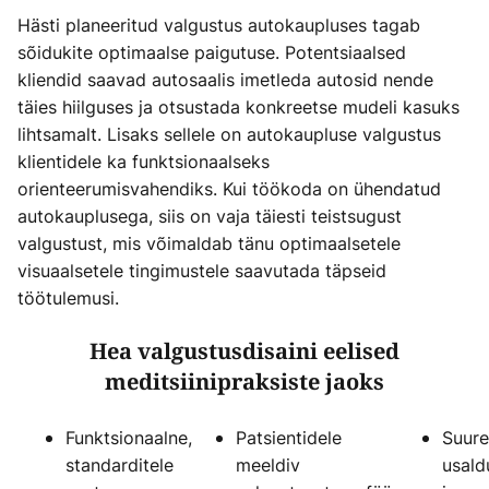
Hästi planeeritud valgustus autokaupluses tagab
sõidukite optimaalse paigutuse. Potentsiaalsed
kliendid saavad autosaalis imetleda autosid nende
täies hiilguses ja otsustada konkreetse mudeli kasuks
lihtsamalt. Lisaks sellele on autokaupluse valgustus
klientidele ka funktsionaalseks
orienteerumisvahendiks. Kui töökoda on ühendatud
autokauplusega, siis on vaja täiesti teistsugust
valgustust, mis võimaldab tänu optimaalsetele
visuaalsetele tingimustele saavutada täpseid
töötulemusi.
Hea valgustusdisaini eelised
meditsiinipraksiste jaoks
Funktsionaalne,
Patsientidele
Suur
standarditele
meeldiv
usald