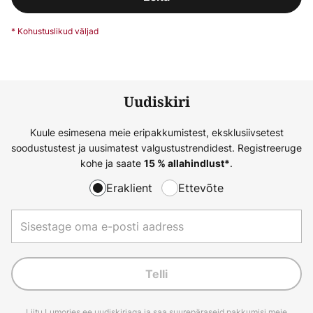
Uudiskiri
Kuule esimesena meie eripakkumistest, eksklusiivsetest
soodustustest ja uusimatest valgustustrendidest. Registreeruge
kohe ja saate
.
15 % allahindlust*
Eraklient
Ettevõte
Telli
Liitu Lumories.ee uudiskirjaga ja saa suurepäraseid pakkumisi meie