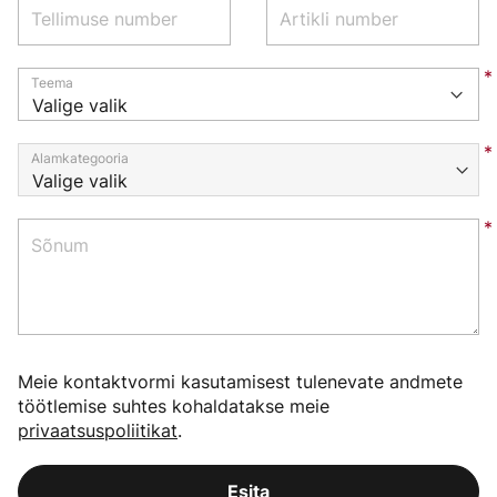
Tellimuse number
Artikli number
Teema
Alamkategooria
Sõnum
Meie kontaktvormi kasutamisest tulenevate andmete
töötlemise suhtes kohaldatakse meie
privaatsuspoliitikat
.
Esita