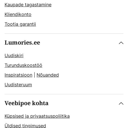
Kaupade tagastamine
Kliendikonto
Tootja garantii
Lumories.ee
Uudiskiri
Turunduskoostöö
Inspiratsioon
|
Nõuanded
Uudisteruum
Veebipoe kohta
Küpsised ja privaatsuspoliitika
Üldised tingimused