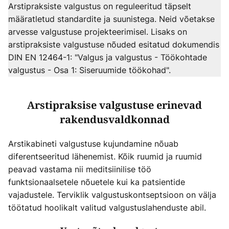
Arstipraksiste valgustus on reguleeritud täpselt
määratletud standardite ja suunistega. Neid võetakse
arvesse valgustuse projekteerimisel. Lisaks on
arstipraksiste valgustuse nõuded esitatud dokumendis
DIN EN 12464-1: "Valgus ja valgustus - Töökohtade
valgustus - Osa 1: Siseruumide töökohad".
Arstipraksise valgustuse erinevad
rakendusvaldkonnad
Arstikabineti valgustuse kujundamine nõuab
diferentseeritud lähenemist. Kõik ruumid ja ruumid
peavad vastama nii meditsiinilise töö
funktsionaalsetele nõuetele kui ka patsientide
vajadustele. Terviklik valgustuskontseptsioon on välja
töötatud hoolikalt valitud valgustuslahenduste abil.