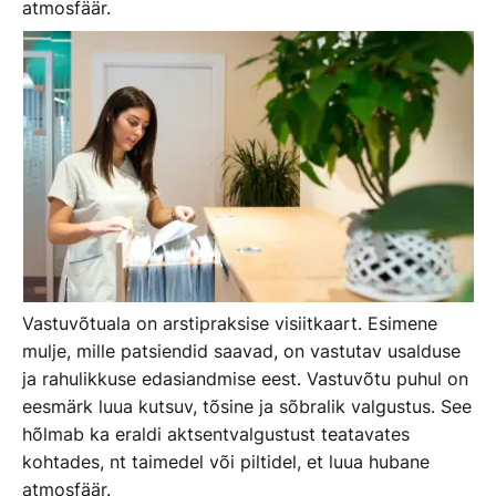
atmosfäär.
Vastuvõtuala on arstipraksise visiitkaart. Esimene
mulje, mille patsiendid saavad, on vastutav usalduse
ja rahulikkuse edasiandmise eest. Vastuvõtu puhul on
eesmärk luua kutsuv, tõsine ja sõbralik valgustus. See
hõlmab ka eraldi aktsentvalgustust teatavates
kohtades, nt taimedel või piltidel, et luua hubane
atmosfäär.