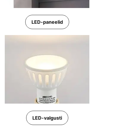
LED-paneelid
LED-valgusti