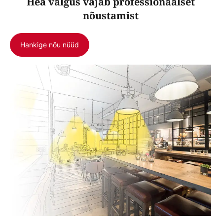
Hea valgus vajab professionaalset
nõustamist
Hankige nõu nüüd