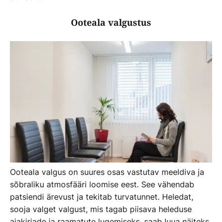
Ooteala valgustus
Ooteala valgus on suures osas vastutav meeldiva ja
sõbraliku atmosfääri loomise eest. See vähendab
patsiendi ärevust ja tekitab turvatunnet. Heledat,
sooja valget valgust, mis tagab piisava heleduse
ajakirjade ja raamatute lugemiseks, saab luua näiteks