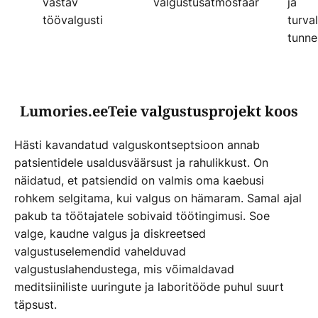
vastav
valgustusatmosfäär
ja
töövalgusti
turva
tunne
Lumories.eeTeie valgustusprojekt koos
Hästi kavandatud valguskontseptsioon annab
patsientidele usaldusväärsust ja rahulikkust. On
näidatud, et patsiendid on valmis oma kaebusi
rohkem selgitama, kui valgus on hämaram. Samal ajal
pakub ta töötajatele sobivaid töötingimusi. Soe
valge, kaudne valgus ja diskreetsed
valgustuselemendid vahelduvad
valgustuslahendustega, mis võimaldavad
meditsiiniliste uuringute ja laboritööde puhul suurt
täpsust.