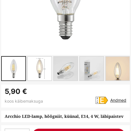
Skip
5,90 €
to
the
Andmed
koos käibemaksuga
beginning
of
Arcchio LED-lamp, hõõgniit, küünal, E14, 4 W, läbipaistev
the
images