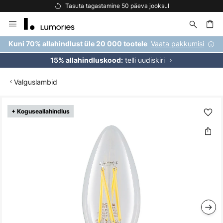
Tasuta tagastamine 50 päeva jooksul
Skip
to
Content
Vaata pakkumisi
Kuni 70% allahindlust üle 20 000 tootele
telli uudiskiri
15% allahindluskood:
Valguslambid
Skip
+ Koguseallahindlus
to
the
end
of
the
images
gallery