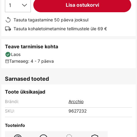
1
Lisa ostukorvi
gallery
Tasuta tagastamine 50 päeva jooksul
Tasuta kohaletoimetamine tellimustele üle 69 €
Teave tarnimise kohta
Laos
Tarneaeg: 4 - 7 päeva
Sarnased tooted
Toote üksikasjad
Brändi:
Arcchio
SKU:
9627232
Tooteinfo