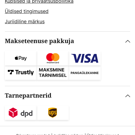
Küpsised ja privaatsuspoliitika
Üldised tingimused
Juriidiline märkus
Makseteenuse pakkuja
Tarnepartnerid