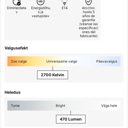
Dimmerdata
Energiatõhu
E14
Arcchio:
v
s ja
hasta 5
vastupidav
años de
garantía
(véanse las
especificaci
ones del
fabricante)
Valgusefekt
Soe valge
Universaalne valge
Päevavalgus
2700 Kelvin
Heledus
Tume
Bright
Väga hele
470 Lumen