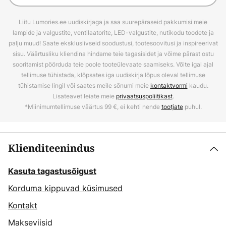
Liitu Lumories.ee uudiskirjaga ja saa suurepäraseid pakkumisi meie
lampide ja valgustite, ventilaatorite, LED-valgustite, nutikodu toodete ja
palju muud! Saate eksklusiivseid soodustusi, tootesoovitusi ja inspireerivat
sisu. Väärtusliku kliendina hindame teie tagasisidet ja võime pärast ostu
sooritamist pöörduda teie poole tooteülevaate saamiseks. Võite igal ajal
tellimuse tühistada, klõpsates iga uudiskirja lõpus oleval tellimuse
tühistamise lingil või saates meile sõnumi meie
kontaktvormi
kaudu.
Lisateavet leiate meie
privaatsuspoliitikast
.
*Miinimumtellimuse väärtus 99 €, ei kehti nende
tootjate
puhul.
Klienditeenindus
Kasuta tagastusõigust
Korduma kippuvad küsimused
Kontakt
Makseviisid