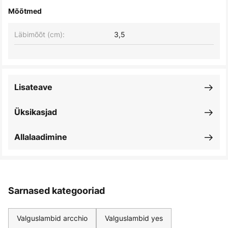
Mõõtmed
Läbimõõt (cm):
3,5
Lisateave
Üksikasjad
Allalaadimine
Sarnased kategooriad
Valguslambid arcchio
Valguslambid yes