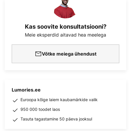
Kas soovite konsultatsiooni?
Meie eksperdid aitavad hea meelega
Võtke meiega ühendust
Lumories.ee
Euroopa kõige laiem kaubamärkide valik
950 000 toodet laos
Tasuta tagastamine 50 päeva jooksul