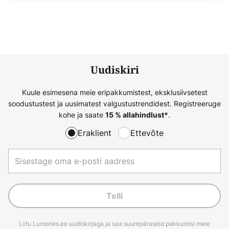
Uudiskiri
Kuule esimesena meie eripakkumistest, eksklusiivsetest
soodustustest ja uusimatest valgustustrendidest. Registreeruge
kohe ja saate
.
15 % allahindlust*
Eraklient
Ettevõte
Telli
Liitu Lumories.ee uudiskirjaga ja saa suurepäraseid pakkumisi meie