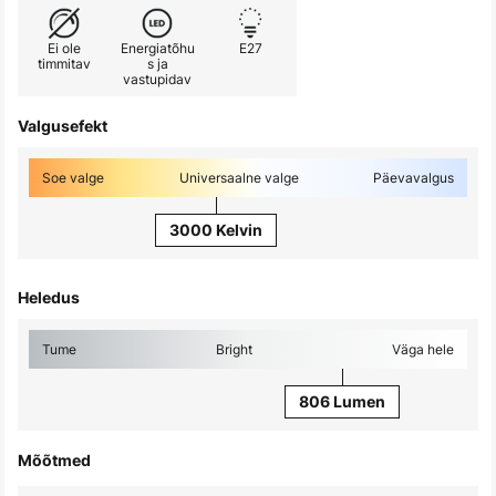
Ei ole
Energiatõhu
E27
timmitav
s ja
vastupidav
Valgusefekt
Soe valge
Universaalne valge
Päevavalgus
3000 Kelvin
Heledus
Tume
Bright
Väga hele
806 Lumen
Mõõtmed