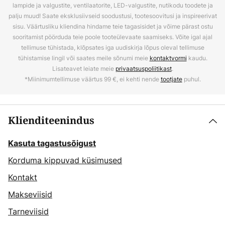
lampide ja valgustite, ventilaatorite, LED-valgustite, nutikodu toodete ja
palju muud! Saate eksklusiivseid soodustusi, tootesoovitusi ja inspireerivat
sisu. Väärtusliku kliendina hindame teie tagasisidet ja võime pärast ostu
sooritamist pöörduda teie poole tooteülevaate saamiseks. Võite igal ajal
tellimuse tühistada, klõpsates iga uudiskirja lõpus oleval tellimuse
tühistamise lingil või saates meile sõnumi meie
kontaktvormi
kaudu.
Lisateavet leiate meie
privaatsuspoliitikast
.
*Miinimumtellimuse väärtus 99 €, ei kehti nende
tootjate
puhul.
Klienditeenindus
Kasuta tagastusõigust
Korduma kippuvad küsimused
Kontakt
Makseviisid
Tarneviisid