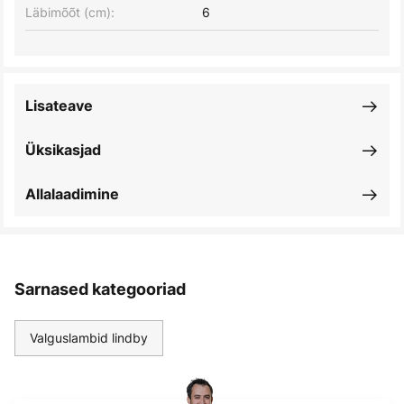
Läbimõõt (cm):
6
Lisateave
Üksikasjad
Allalaadimine
Sarnased kategooriad
Valguslambid lindby