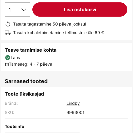
gallery
1
Lisa ostukorvi
Tasuta tagastamine 50 päeva jooksul
Tasuta kohaletoimetamine tellimustele üle 69 €
Teave tarnimise kohta
Laos
Tarneaeg: 4 - 7 päeva
Sarnased tooted
Toote üksikasjad
Brändi:
Lindby
SKU:
9993001
Tooteinfo