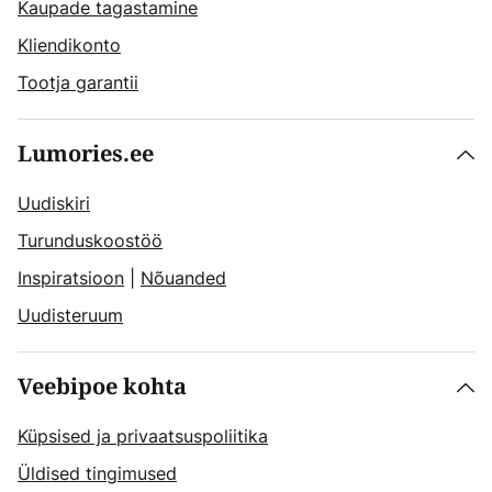
Kaupade tagastamine
Kliendikonto
Tootja garantii
Lumories.ee
Uudiskiri
Turunduskoostöö
Inspiratsioon
|
Nõuanded
Uudisteruum
Veebipoe kohta
Küpsised ja privaatsuspoliitika
Üldised tingimused