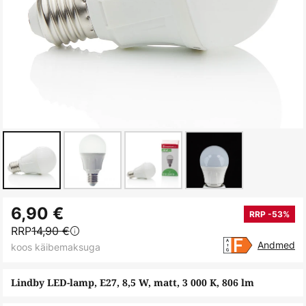
Skip
6,90 €
to
RRP -53%
RRP
14,90 €
the
Andmed
koos käibemaksuga
beginning
of
Lindby LED-lamp, E27, 8,5 W, matt, 3 000 K, 806 lm
the
images