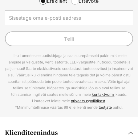
Eraklient
Ettevõte
Telli
Liitu Lumories.ee uudiskirjaga ja saa suurepäraseid pakkumisi meie
lampide ja valgustite, ventilaatorite, LED-valgustite, nutikodu toodete ja
palju muud! Saate eksklusiivseid soodustusi, tootesoovitusi ja inspireerivat
sisu. Väärtusliku kliendina hindame teie tagasisidet ja võime pärast ostu
sooritamist pöörduda teie poole tooteülevaate saamiseks. Võite igal ajal
tellimuse tühistada, klõpsates iga uudiskirja lõpus oleval tellimuse
tühistamise lingil või saates meile sõnumi meie
kontaktvormi
kaudu.
Lisateavet leiate meie
privaatsuspoliitikast
.
*Miinimumtellimuse väärtus 99 €, ei kehti nende
tootjate
puhul.
Klienditeenindus