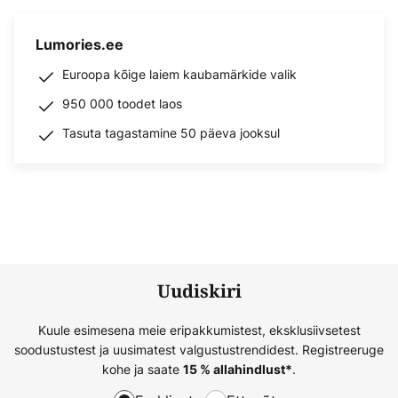
Lumories.ee
Euroopa kõige laiem kaubamärkide valik
950 000 toodet laos
Tasuta tagastamine 50 päeva jooksul
Uudiskiri
Kuule esimesena meie eripakkumistest, eksklusiivsetest
soodustustest ja uusimatest valgustustrendidest. Registreeruge
kohe ja saate
.
15 % allahindlust*