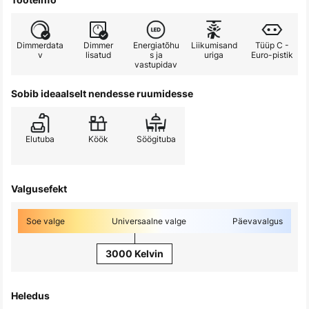
Dimmerdata
Dimmer
Energiatõhu
Liikumisand
Tüüp C -
v
lisatud
s ja
uriga
Euro-pistik
vastupidav
Sobib ideaalselt nendesse ruumidesse
Elutuba
Köök
Söögituba
Valgusefekt
Soe valge
Universaalne valge
Päevavalgus
3000 Kelvin
Heledus