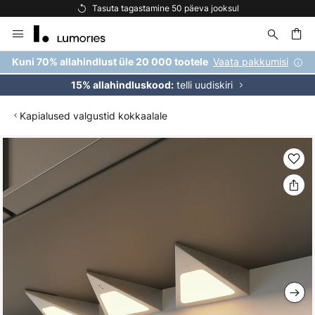
Tasuta tagastamine 50 päeva jooksul
Skip
to
Content
Vaata pakkumisi
Kuni 70% allahindlust üle 20 000 tootele
telli uudiskiri
15% allahindluskood:
Kapialused valgustid kokkaalale
Skip
to
the
end
of
the
images
gallery