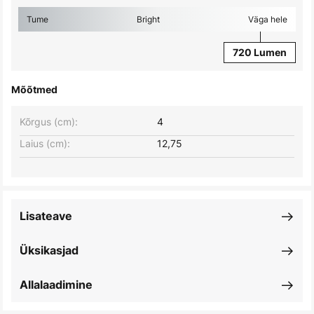
Tume
Bright
Väga hele
720 Lumen
Mõõtmed
Kõrgus (cm):
4
Laius (cm):
12,75
Lisateave
Üksikasjad
Allalaadimine