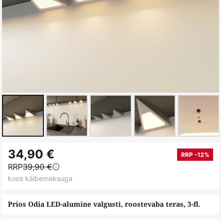
Skip
34,90 €
to
RRP -12%
RRP
39,90 €
the
koos käibemaksuga
beginning
of
Prios Odia LED-alumine valgusti, roostevaba teras, 3-fl.
the
images