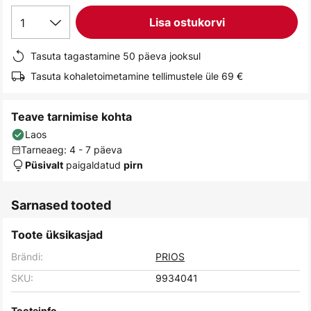
gallery
1
Lisa ostukorvi
Tasuta tagastamine 50 päeva jooksul
Tasuta kohaletoimetamine tellimustele üle 69 €
Teave tarnimise kohta
Laos
Tarneaeg: 4 - 7 päeva
paigaldatud
Püsivalt
pirn
Sarnased tooted
Toote üksikasjad
Brändi:
PRIOS
SKU:
9934041
Tooteinfo