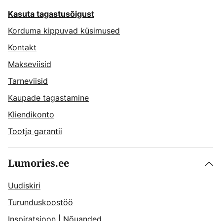
Kasuta tagastusõigust
Korduma kippuvad küsimused
Kontakt
Makseviisid
Tarneviisid
Kaupade tagastamine
Kliendikonto
Tootja garantii
Lumories.ee
Uudiskiri
Turunduskoostöö
Inspiratsioon
|
Nõuanded