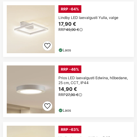
RRP -64%
Lindby LED laevalgusti Yulla, valge
17,90 €
RRP
49,90 €
Laos
RRP -46%
Prios LED laevalgusti Edwina, hõbedane,
25 cm, CCT, IP44
14,90 €
RRP
27,90 €
Laos
RRP -63%