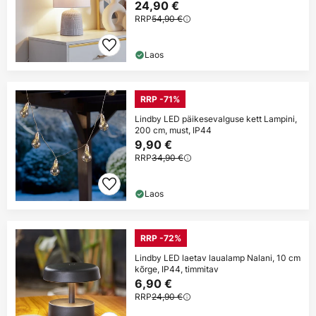
24,90 €
RRP
54,90 €
Laos
RRP -71%
Lindby LED päikesevalguse kett Lampini,
200 cm, must, IP44
9,90 €
RRP
34,90 €
Laos
RRP -72%
Lindby LED laetav laualamp Nalani, 10 cm
kõrge, IP44, timmitav
6,90 €
RRP
24,90 €