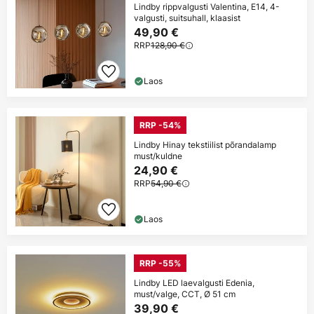
Lindby rippvalgusti Valentina, E14, 4-
valgusti, suitsuhall, klaasist
49,90 €
RRP
128,90 €
Laos
RRP -54%
Lindby Hinay tekstiilist põrandalamp
must/kuldne
24,90 €
RRP
54,90 €
Laos
RRP -55%
Lindby LED laevalgusti Edenia,
must/valge, CCT, Ø 51 cm
39,90 €