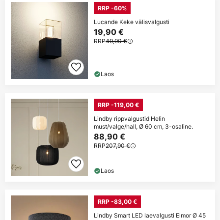
RRP -60%
Lucande Keke välisvalgusti
19,90 €
RRP
49,90 €
Laos
RRP -119,00 €
Lindby rippvalgustid Helin
must/valge/hall, Ø 60 cm, 3-osaline.
88,90 €
RRP
207,90 €
Laos
RRP -83,00 €
Lindby Smart LED laevalgusti Elmor Ø 45