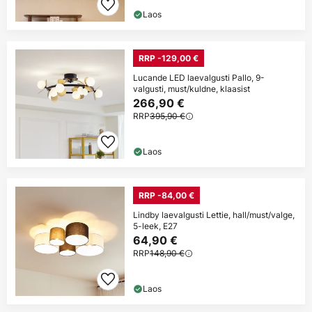
Laos
RRP -129,00 €
Lucande LED laevalgusti Pallo, 9-
valgusti, must/kuldne, klaasist
266,90 €
RRP
395,90 €
Laos
RRP -84,00 €
Lindby laevalgusti Lettie, hall/must/valge,
5-leek, E27
64,90 €
RRP
148,90 €
Laos