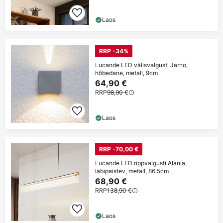
Laos
RRP -34%
Lucande LED välisvalgusti Jarno,
hõbedane, metall, 9cm
64,90 €
RRP
98,90 €
Laos
RRP -70,00 €
Lucande LED rippvalgusti Alania,
läbipaistev, metall, 86.5cm
68,90 €
RRP
138,90 €
Laos