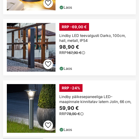
Laos
RRP -69,00 €
Lindby LED teevalgusti Darko, 100cm,
hall, metall, IP54
98,90 €
RRP
167,90 €
Laos
RRP -24%
Lindby päikesepaneeliga LED-
maapinnale kinnitatav latern Jolin, 66 cm,
59,90 €
RRP
78,90 €
Laos