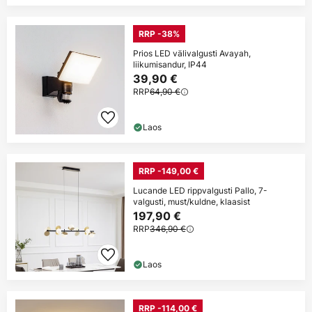
RRP -38%
Prios LED välivalgusti Avayah,
liikumisandur, IP44
39,90 €
RRP
64,90 €
Laos
RRP -149,00 €
Lucande LED rippvalgusti Pallo, 7-
valgusti, must/kuldne, klaasist
197,90 €
RRP
346,90 €
Laos
RRP -114,00 €