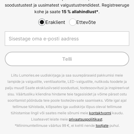
soodustustest ja uusimatest valgustustrendidest. Registreeruge
kohe ja saate
.
15 % allahindlust*
Eraklient
Ettevõte
Telli
Liitu Lumories.ee uudiskirjaga ja saa suurepäraseid pakkumisi meie
lampide ja valgustite, ventilaatorite, LED-valgustite, nutikodu toodete ja
palju muud! Saate eksklusiivseid soodustusi, tootesoovitusi ja inspireerivat
sisu. Väärtusliku kliendina hindame teie tagasisidet ja võime pärast ostu
sooritamist pöörduda teie poole tooteülevaate saamiseks. Võite igal ajal
tellimuse tühistada, klõpsates iga uudiskirja lõpus oleval tellimuse
tühistamise lingil või saates meile sõnumi meie
kontaktvormi
kaudu.
Lisateavet leiate meie
privaatsuspoliitikast
.
*Miinimumtellimuse väärtus 99 €, ei kehti nende
tootjate
puhul.