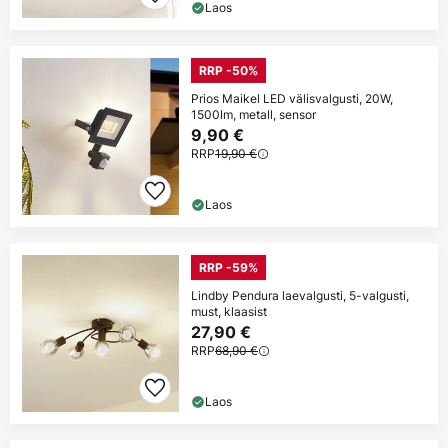
Laos
RRP -50%
Prios Maikel LED välisvalgusti, 20W,
1500lm, metall, sensor
9,90 €
RRP
19,90 €
Laos
RRP -59%
Lindby Pendura laevalgusti, 5-valgusti,
must, klaasist
27,90 €
RRP
68,90 €
Laos