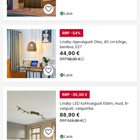
Laos
RRP -54%
Lindby rippvalgusti Otso, 40 cm kõrge,
bambus, E27
44,90 €
RRP
98,90 €
Laos
RRP -35,00 €
Lindby LED kohtvalgusti Eldrin, must, 6-
valgusti, valgusriba
88,90 €
RRP
123,90 €
Laos