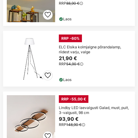
RRP
88,90 €
Laos
RRP -60%
ELC Elsika kolmjalgne põrandalamp,
riidest varju, valge
21,90 €
RRP
54,90 €
Laos
RRP -55,00 €
Lindby LED laevalgusti Galad, must, puit,
3-valgusti, 98 cm
93,90 €
RRP
148,90 €