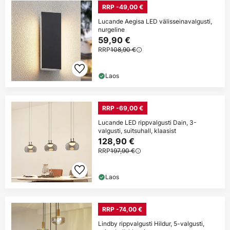
RRP -49,00 €
Lucande Aegisa LED välisseinavalgusti,
nurgeline
59,90 €
RRP
108,90 €
Laos
RRP -69,00 €
Lucande LED rippvalgusti Dain, 3-
valgusti, suitsuhall, klaasist
128,90 €
RRP
197,90 €
Laos
RRP -74,00 €
Lindby rippvalgusti Hildur, 5-valgusti,