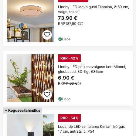
Lindby LED laevalgusti Ellamina, Ø 60 cm,
valge, tekstiil
73,90 €
RRP
187,90 €
Laos
RRP -42%
Lindby LED päikesevalguse kett Mionel,
gloobused, 30-flg., 635cm
6,90 €
RRP
11,90 €
Laos
+ Koguseallahindlus
RRP -54%
Lucande LED seinalamp Kimian, kõrgus
17 cm, antratsiit, IP54