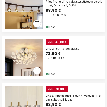
Prios 1-ahelaline valgustussüsteem Jorell,
must, 5-valgusti, GU10
88,90 €
RRP
148,90 €
Laos
RRP -45,00 €
Lindby Yurina laevalgusti
73,90 €
RRP
118,90 €
Laos
RRP -70,00 €
Lindby rippvalgusti Hildur, 4-valgusti, 118
cm, suitsuhall, klaas
83,90 €