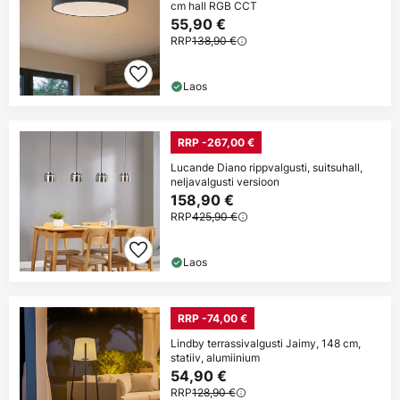
cm hall RGB CCT
55,90 €
RRP
138,90 €
Laos
RRP -267,00 €
Lucande Diano rippvalgusti, suitsuhall,
neljavalgusti versioon
158,90 €
RRP
425,90 €
Laos
RRP -74,00 €
Lindby terrassivalgusti Jaimy, 148 cm,
statiiv, alumiinium
54,90 €
RRP
128,90 €