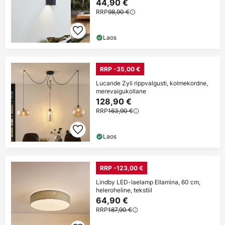
44,90 €
RRP
98,90 €
Laos
RRP -35,00 €
Lucande Zyli rippvalgusti, kolmekordne,
merevaigukollane
128,90 €
RRP
163,90 €
Laos
RRP -123,00 €
Lindby LED-laelamp Ellamina, 60 cm,
heleroheline, tekstiil
64,90 €
RRP
187,90 €