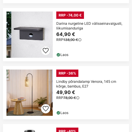
RRP -74,00 €
Darina nurgeline LED välisseinavalgusti,
liikumisanduriga
64,90 €
RRP
138,90 €
Laos
RRP -36%
Lindby põrandalamp Venora, 145 cm
kõrge, bambus, E27
49,90 €
RRP
78,90 €
Laos
RRP -40%