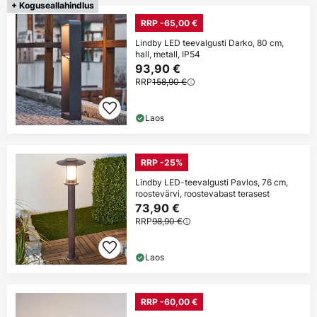
+ Koguseallahindlus
RRP -65,00 €
Lindby LED teevalgusti Darko, 80 cm,
hall, metall, IP54
93,90 €
RRP
158,90 €
Laos
RRP -25%
Lindby LED-teevalgusti Pavlos, 76 cm,
roostevärvi, roostevabast terasest
73,90 €
RRP
98,90 €
Laos
RRP -60,00 €