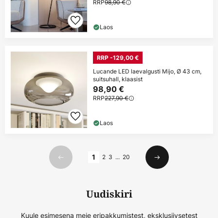
RRP
98,90 €
Laos
RRP -129,00 €
Lucande LED laevalgusti Mijo, Ø 43 cm,
suitsuhall, klaasist
98,90 €
RRP
227,90 €
Laos
Lehekülg
1
2
3
...
20
Eelmine
Järgmine
Uudiskiri
Kuule esimesena meie eripakkumistest, eksklusiivsetest