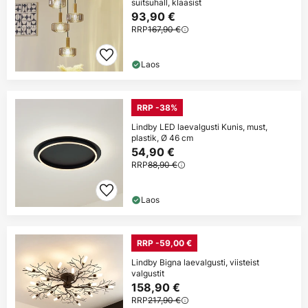
suitsuhall, klaasist
93,90 €
RRP
167,90 €
Laos
RRP -38%
Lindby LED laevalgusti Kunis, must,
plastik, Ø 46 cm
54,90 €
RRP
88,90 €
Laos
RRP -59,00 €
Lindby Bigna laevalgusti, viisteist
valgustit
158,90 €
RRP
217,90 €