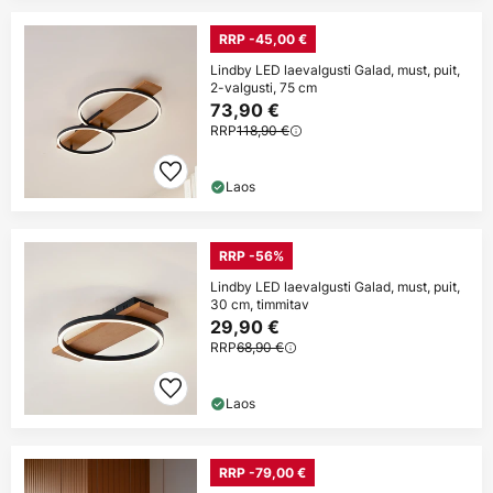
RRP -45,00 €
Lindby LED laevalgusti Galad, must, puit,
2-valgusti, 75 cm
73,90 €
RRP
118,90 €
Laos
RRP -56%
Lindby LED laevalgusti Galad, must, puit,
30 cm, timmitav
29,90 €
RRP
68,90 €
Laos
RRP -79,00 €