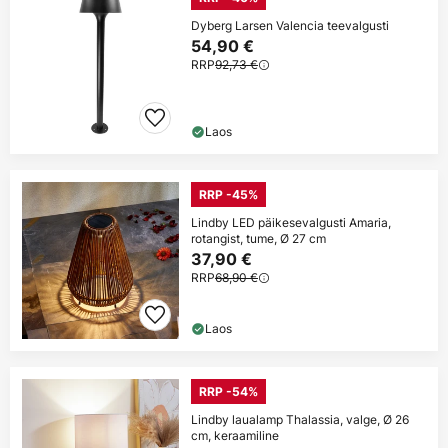
Dyberg Larsen Valencia teevalgusti
54,90 €
RRP
92,73 €
Laos
RRP -45%
Lindby LED päikesevalgusti Amaria,
rotangist, tume, Ø 27 cm
37,90 €
RRP
68,90 €
Laos
RRP -54%
Lindby laualamp Thalassia, valge, Ø 26
cm, keraamiline