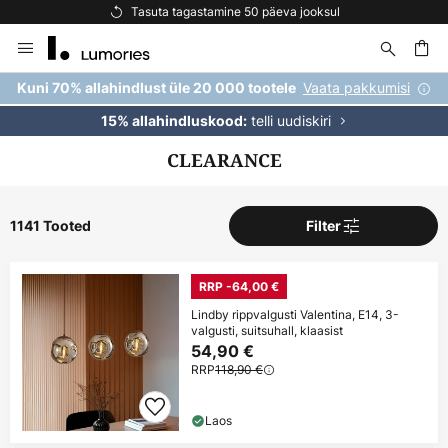
Tasuta kohaletoimetamine tellimustele üle 69 €
Skip
to
Content
Vaata pakkumisi
Kuni 70% allahindlust üle 20 000 tootele
telli uudiskiri
15% allahindluskood:
CLEARANCE
1141 Tooted
Filter
RRP -64,00 €
Lindby rippvalgusti Valentina, E14, 3-
valgusti, suitsuhall, klaasist
54,90 €
RRP
118,90 €
Laos