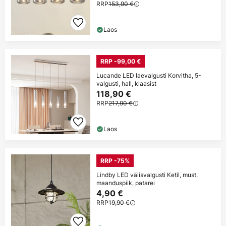
RRP
153,90 €
Laos
RRP -99,00 €
Lucande LED laevalgusti Korvitha, 5-
valgusti, hall, klaasist
118,90 €
RRP
217,90 €
Laos
RRP -75%
Lindby LED välisvalgusti Ketil, must,
maanduspiik, patarei
4,90 €
RRP
19,90 €