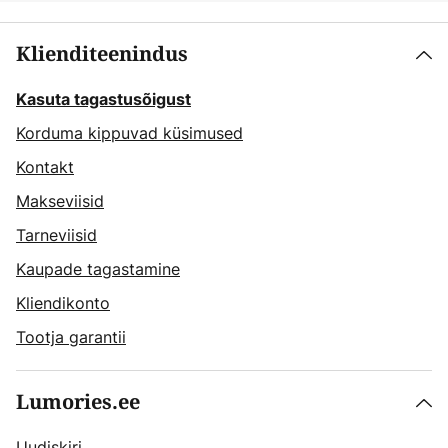
Klienditeenindus
Kasuta tagastusõigust
Korduma kippuvad küsimused
Kontakt
Makseviisid
Tarneviisid
Kaupade tagastamine
Kliendikonto
Tootja garantii
Lumories.ee
Uudiskiri