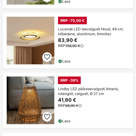
Laos
RRP -75,00 €
Lucande LED laevalgusti Noud, 49 cm,
hõbedane, alumiinium, timmitav
83,90 €
RRP
158,90 €
Laos
RRP -39%
Lindby LED päikesevalgusti Amaria,
rotangist, valgusti, Ø 27 cm
41,90 €
RRP
68,90 €
Laos