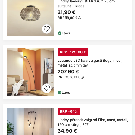
Lindby laevalgusti Hildur, Ø 25 cm,
suitsuhall, klaas
21,90 €
RRP
59,90 €
Laos
RRP -129,00 €
Lucande LED kaarvalgusti Boga, must,
metallist, timmitav
207,90 €
RRP
336,90 €
Laos
RRP -64%
Lindby põrandavalgusti Elira, must, metall,
150 cm kõrge, E27
34,90 €