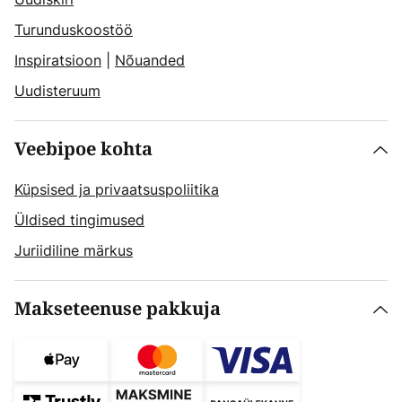
Turunduskoostöö
Inspiratsioon
|
Nõuanded
Uudisteruum
Veebipoe kohta
Küpsised ja privaatsuspoliitika
Üldised tingimused
Juriidiline märkus
Makseteenuse pakkuja