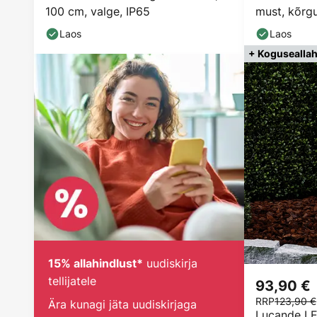
100 cm, valge, IP65
must, kõrg
Laos
Laos
+ Koguseallah
uudiskirja
15% allahindlust*
tellijatele
93,90 €
RRP
123,90 €
Ära kunagi jäta uudiskirjaga
Lucande LE