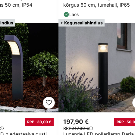
us 50 cm, IP54
kõrgus 60 cm, tumehall, IP65
Laos
indlus
+ Koguseallahindlus
197,90 €
RRP -30,00 €
RRP -50,0
RRP
247,90 €
D pjedestaalvalgusti
Lucande LED pollarilamp Darja,