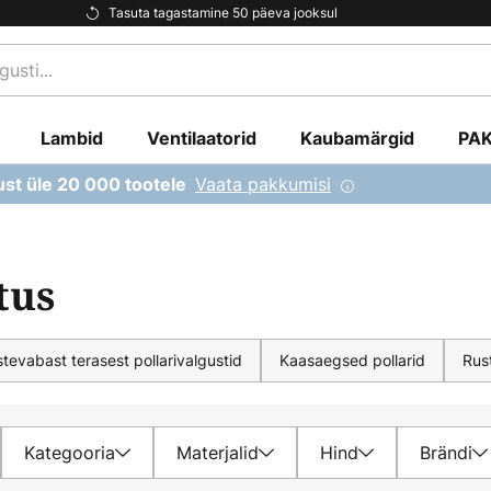
Tasuta tagastamine 50 päeva jooksul
Lambid
Ventilaatorid
Kaubamärgid
PA
Vaata pakkumisi
ust üle 20 000 tootele
tus
tevabast terasest pollarivalgustid
Kaasaegsed pollarid
Rust
Kategooria
Materjalid
Hind
Brändi