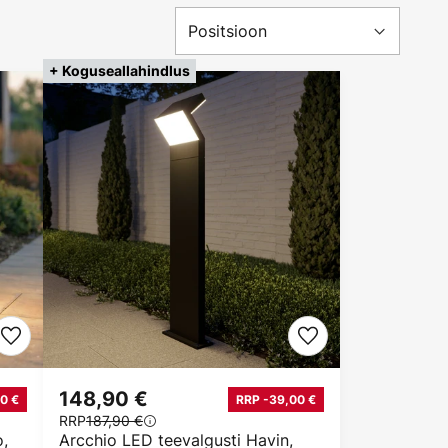
+ Koguseallahindlus
148,90 €
0 €
RRP -39,00 €
RRP
187,90 €
o,
Arcchio LED teevalgusti Havin,