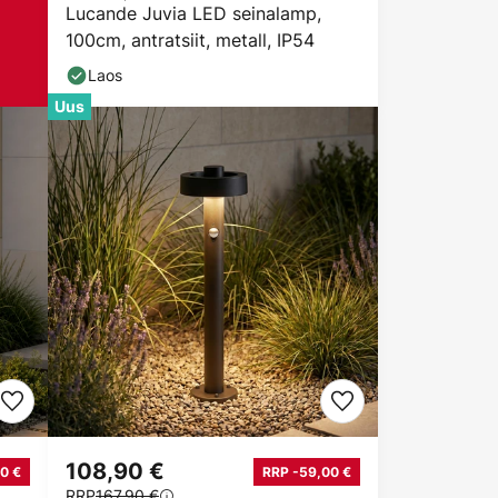
Lucande Juvia LED seinalamp,
100cm, antratsiit, metall, IP54
Laos
Uus
108,90 €
0 €
RRP -59,00 €
RRP
167,90 €