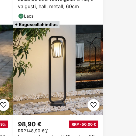
valgusti, hall, metall, 60cm
Laos
+ Koguseallahindlus
98,90 €
39%
RRP -50,00 €
RRP
148,90 €