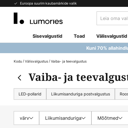
Skip
Euroopa suurim kaubamärkide valik
to
Leia
Content
oma
valgusti...
Sisevalgustid
Toad
Välisvalgustid
Kuni 70% allahindl
Kodu
Välisvalgustus
Vaiba- ja teevalgustus
Vaiba- ja teevalgus
LED-pollarid
Liikumisanduriga postvalgustus
Roos
värv
Liikumisanduriga
Mõõtmed