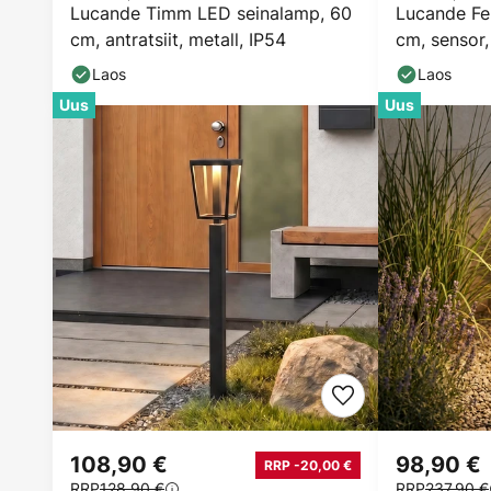
Lucande Timm LED seinalamp, 60
Lucande Fe
cm, antratsiit, metall, IP54
cm, sensor, 
Laos
Laos
Uus
Uus
108,90 €
98,90 €
RRP -20,00 €
RRP
128,90 €
RRP
237,90 €