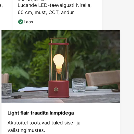
a,
Lucande LED-teevalgusti Nirella,
60 cm, must, CCT, andur
Laos
Light flair traadita lampidega
Akutoitel töötavad tuled sise- ja
välistingimustes.