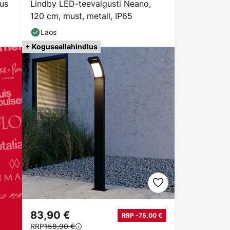
gus
Lindby LED-teevalgusti Neano,
120 cm, must, metall, IP65
Laos
+ Koguseallahindlus
83,90 €
RRP -75,00 €
RRP
158,90 €