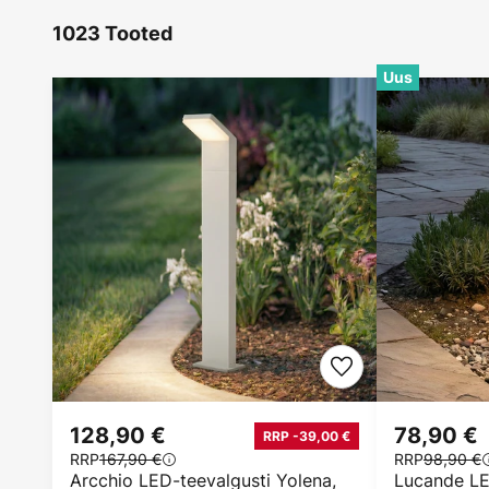
1023 Tooted
Uus
128,90 €
78,90 €
RRP -39,00 €
RRP
167,90 €
RRP
98,90 €
Arcchio LED-teevalgusti Yolena,
Lucande LE