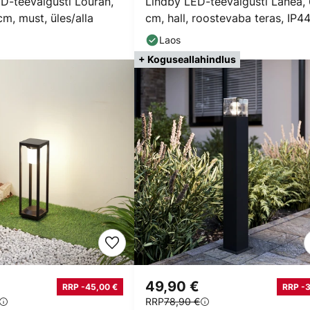
D-teevalgusti Louran,
Lindby LED-teevalgusti Lanea,
m, must, üles/alla
cm, hall, roostevaba teras, IP4
Laos
+ Koguseallahindlus
49,90 €
RRP -45,00 €
RRP -
RRP
78,90 €