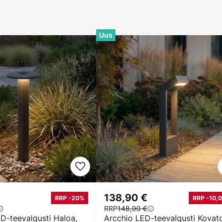
Uus
138,90 €
RRP -20%
RRP -10,0
RRP
148,90 €
D-teevalgusti Haloa,
Arcchio LED-teevalgusti Kovat