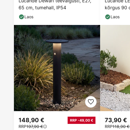
Lucande Dewari teevalgusti, E27,
Lucande LE
65 cm, tumehall, IP54
kõrgus 90 c
Laos
Laos
148,90 €
73,90 €
RRP -49,00 €
RRP
197,90 €
RRP
118,90 €