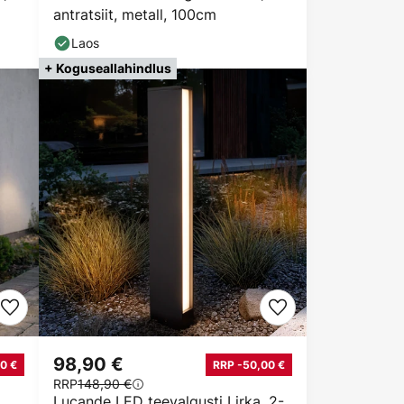
antratsiit, metall, 100cm
Laos
+ Koguseallahindlus
98,90 €
0 €
RRP -50,00 €
RRP
148,90 €
Lucande LED teevalgusti Lirka, 2-