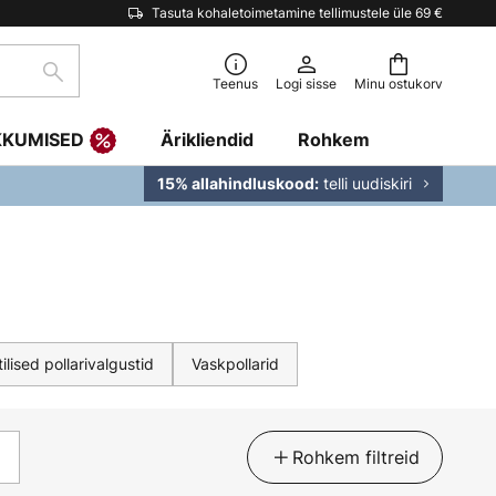
Tasuta kohaletoimetamine tellimustele üle 69 €
Otsi
Teenus
Logi sisse
Minu ostukorv
KKUMISED
Ärikliendid
Rohkem
telli uudiskiri
15% allahindluskood:
ilised pollarivalgustid
Vaskpollarid
Rohkem filtreid