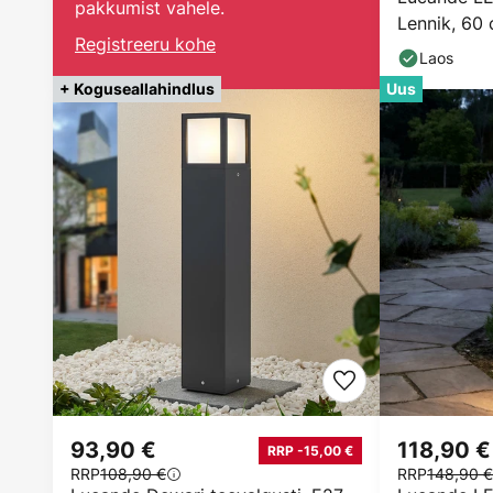
pakkumist vahele.
Lennik, 60 c
Registreeru kohe
Laos
+ Koguseallahindlus
Uus
93,90 €
118,90 €
RRP -15,00 €
RRP
108,90 €
RRP
148,90 €