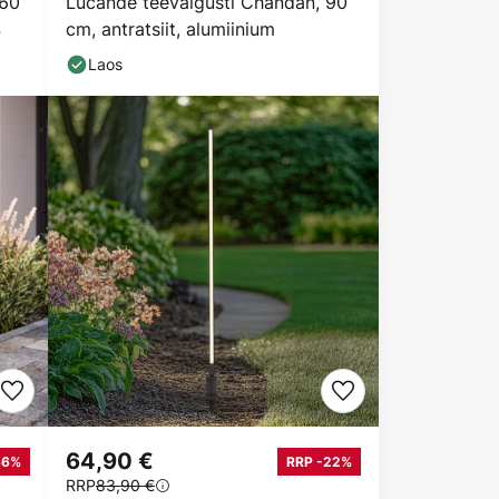
 60
Lucande teevalgusti Chandan, 90
4
cm, antratsiit, alumiinium
Laos
64,90 €
36%
RRP -22%
RRP
83,90 €