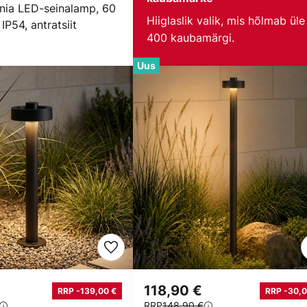
nia LED-seinalamp, 60
Hiiglaslik valik, mis hõlmab üle
IP54, antratsiit
400 kaubamärgi.
Uus
118,90 €
RRP -139,00 €
RRP -30,0
RRP
148,90 €