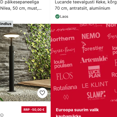
D päikesepaneeliga
Lucande teevalgusti Keke, kõr
 Nilea, 50 cm, must,
70 cm, antratsiit, alumiinium
Laos
indlus
Euroopa suurim valik
RRP -50,00 €
kaubamärke