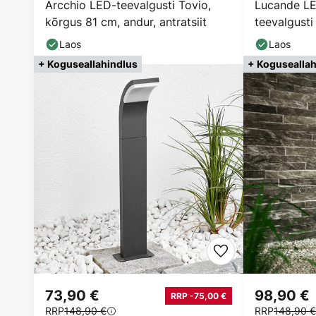
Arcchio LED-teevalgusti Tovio,
Lucande LE
kõrgus 81 cm, andur, antratsiit
teevalgusti
anduriga
Laos
Laos
+ Koguseallahindlus
+ Koguseallah
73,90 €
98,90 €
RRP -75,00 €
RRP
148,90 €
RRP
148,90 €