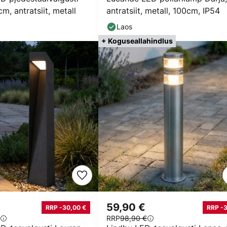
m, antratsiit, metall
antratsiit, metall, 100cm, IP54
Laos
+ Koguseallahindlus
59,90 €
RRP -30,00 €
RRP -
RRP
98,90 €