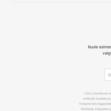
Kuule esimes
valg
Liitu Lumories.ee u
nutikodu toodete ja 
hindame teie tagasiside
tühistada, klõpsates i