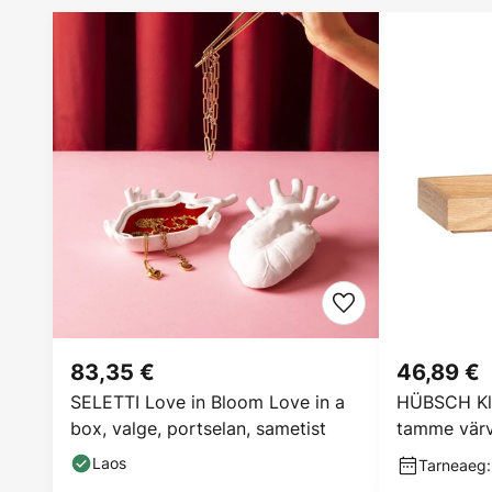
83,35 €
46,89 €
SELETTI Love in Bloom Love in a
HÜBSCH Kla
box, valge, portselan, sametist
tamme värv
Laos
Tarneaeg: