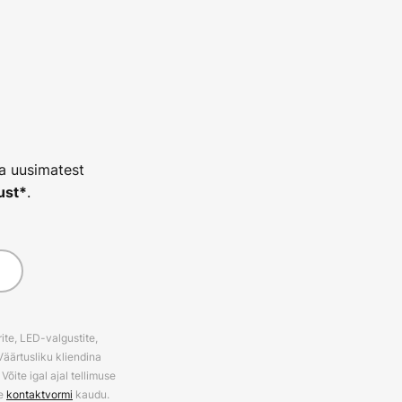
ja uusimatest
.
ust*
ite, LED-valgustite,
Väärtusliku kliendina
õite igal ajal tellimuse
ie
kontaktvormi
kaudu.