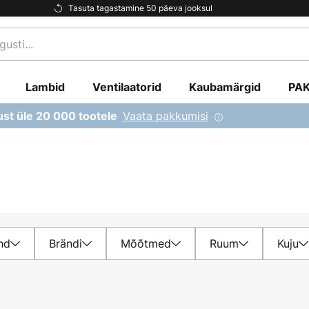
Tasuta tagastamine 50 päeva jooksul
Lambid
Ventilaatorid
Kaubamärgid
PA
Vaata pakkumisi
ust üle 20 000 tootele
nd
Brändi
Mõõtmed
Ruum
Kuju