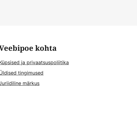
Veebipoe kohta
Küpsised ja privaatsuspoliitika
Üldised tingimused
Juriidiline märkus