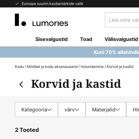
Skip
Euroopa suurim kaubamärkide valik
to
Leia
Content
oma
valgusti...
Sisevalgustid
Toad
Välisvalgustid
Kuni 70% allahindl
Kodu
Mööbel ja kodu aksessuaarid
Hoiundamine
Korvid ja kastid
Korvid ja kastid
Kategooria
värv
Materjalid
Hi
2 Tooted