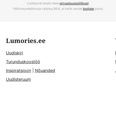
Lisateavet leiate meie
privaatsuspoliitikast
.
*Miinimumtellimuse väärtus 99 €, ei kehti nende
tootjate
puhul.
Lumories.ee
Uudiskiri
Turunduskoostöö
Inspiratsioon
|
Nõuanded
Uudisteruum