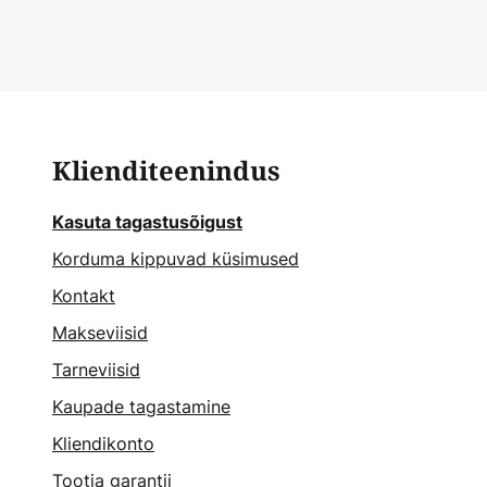
Klienditeenindus
Kasuta tagastusõigust
Korduma kippuvad küsimused
Kontakt
Makseviisid
Tarneviisid
Kaupade tagastamine
Kliendikonto
Tootja garantii