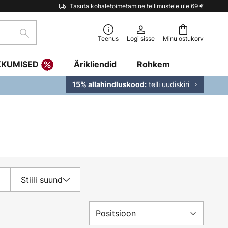
Tasuta kohaletoimetamine tellimustele üle 69 €
Otsi
Teenus
Logi sisse
Minu ostukorv
KKUMISED
Ärikliendid
Rohkem
telli uudiskiri
15% allahindluskood:
Stiili suund