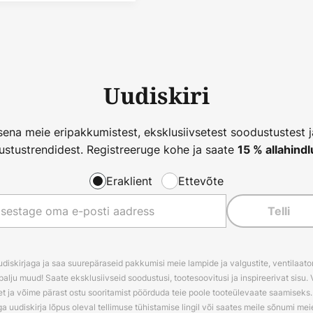
Uudiskiri
ena meie eripakkumistest, eksklusiivsetest soodustustest 
ustustrendidest. Registreeruge kohe ja saate
15 % allahindl
Eraklient
Ettevõte
Telli
udiskirjaga ja saa suurepäraseid pakkumisi meie lampide ja valgustite, ventilaator
palju muud! Saate eksklusiivseid soodustusi, tootesoovitusi ja inspireerivat sisu. 
t ja võime pärast ostu sooritamist pöörduda teie poole tooteülevaate saamiseks. V
ga uudiskirja lõpus oleval tellimuse tühistamise lingil või saates meile sõnumi me