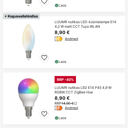
Laos
+ Koguseallahindlus
LUUMR nutikas LED-küünlalampe E14
4,2 W matt CCT Tuya WLAN
8,90 €
Andmed
Laos
RRP -40%
LUUMR nutikas LED E14 P45 4,9 W
RGBW CCT ZigBee Hue
8,90 €
RRP
14,90 €
Andmed
Laos