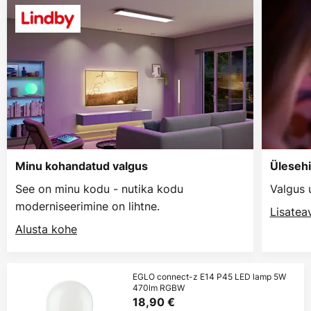
Minu kohandatud valgus
Ülesehi
See on minu kodu - nutika kodu
Valgus 
moderniseerimine on lihtne.
Lisatea
Alusta kohe
EGLO connect-z E14 P45 LED lamp 5W
470lm RGBW
18,90 €