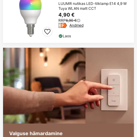
LUUMR nutikas LED-tilklamp E14 4,9 W
Tuya WLAN matt CCT
4,90 €
RRP
6,90 €
Andmed
Laos
Valguse hämardamine