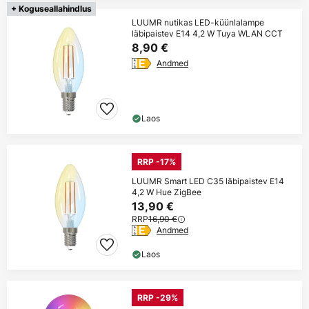
+ Koguseallahindlus
LUUMR nutikas LED-küünlalampe
läbipaistev E14 4,2 W Tuya WLAN CCT
8,90 €
Andmed
Laos
RRP -17%
LUUMR Smart LED C35 läbipaistev E14
4,2 W Hue ZigBee
13,90 €
RRP
16,90 €
Andmed
Laos
RRP -29%