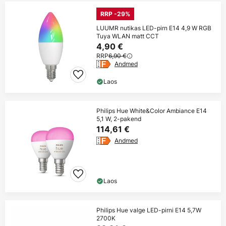
RRP -29%
LUUMR nutikas LED-pirn E14 4,9 W RGB
Tuya WLAN matt CCT
4,90 €
RRP
6,90 €
Andmed
Laos
Philips Hue White&Color Ambiance E14
5,1 W, 2-pakend
114,61 €
Andmed
Laos
Philips Hue valge LED-pirni E14 5,7W
2700K