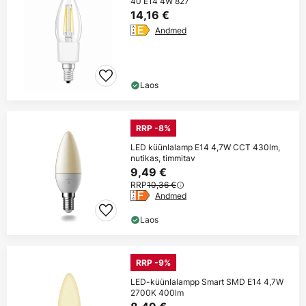
40 E14 4W 827
14,16 €
Andmed
Laos
RRP -8%
LED küünlalamp E14 4,7W CCT 430lm,
nutikas, timmitav
9,49 €
RRP
10,36 €
Andmed
Laos
RRP -9%
LED-küünlalampp Smart SMD E14 4,7W
2700K 400lm