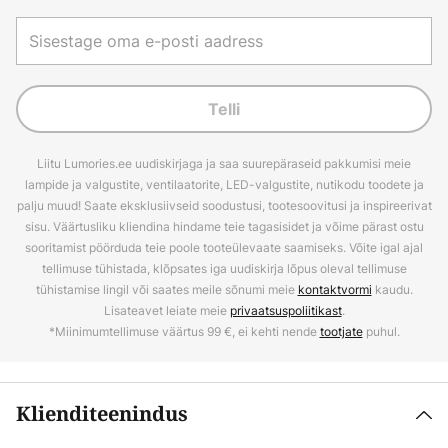
Telli
Liitu Lumories.ee uudiskirjaga ja saa suurepäraseid pakkumisi meie
lampide ja valgustite, ventilaatorite, LED-valgustite, nutikodu toodete ja
palju muud! Saate eksklusiivseid soodustusi, tootesoovitusi ja inspireerivat
sisu. Väärtusliku kliendina hindame teie tagasisidet ja võime pärast ostu
sooritamist pöörduda teie poole tooteülevaate saamiseks. Võite igal ajal
tellimuse tühistada, klõpsates iga uudiskirja lõpus oleval tellimuse
tühistamise lingil või saates meile sõnumi meie
kontaktvormi
kaudu.
Lisateavet leiate meie
privaatsuspoliitikast
.
*Miinimumtellimuse väärtus 99 €, ei kehti nende
tootjate
puhul.
Klienditeenindus