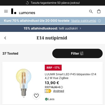
Tasuta tagastamine 50 päeva jooksul
Skip
to
Content
Vaata pakkumisi
Kuni 70% allahindlust üle 20 000 tootele
telli uudiskiri
15% allahindluskood:
E14 nutipirnid
37 Tooted
Filter
RRP -17%
LUUMR Smart LED P45 läbipaistev E14
4,2 W Hue ZigBee
13,90 €
RRP
16,90 €
Andmed
Laos