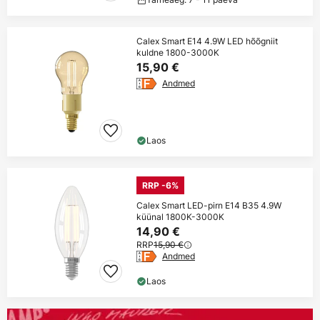
Calex Smart E14 4.9W LED hõõgniit
kuldne 1800-3000K
15,90 €
Andmed
Laos
RRP -6%
Calex Smart LED-pirn E14 B35 4.9W
küünal 1800K-3000K
14,90 €
RRP
15,90 €
Andmed
Laos