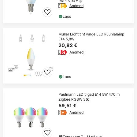
RRP
16,90 €
Andmed
Laos
Müller Licht tint valge LED küünlalamp
E14 5,8W
20,82 €
Andmed
Laos
Paulmann LED tilgad E14 5W 470lm
Zigbee RGBW 3tk
59,51 €
Andmed
Tarneaeg: 7 - 11 päeva