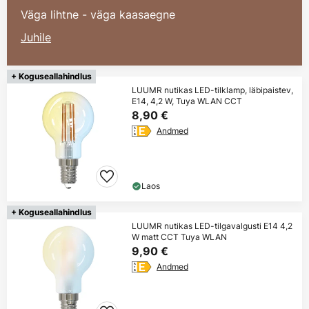
Väga lihtne - väga kaasaegne
Juhile
+ Koguseallahindlus
LUUMR nutikas LED-tilklamp, läbipaistev,
E14, 4,2 W, Tuya WLAN CCT
8,90 €
Andmed
Laos
+ Koguseallahindlus
LUUMR nutikas LED-tilgavalgusti E14 4,2
W matt CCT Tuya WLAN
9,90 €
Andmed