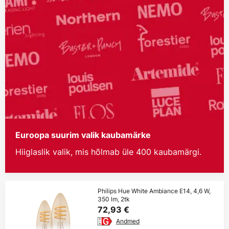
Euroopa suurim valik kaubamärke
Hiiglaslik valik, mis hõlmab üle 400 kaubamärgi.
Philips Hue White Ambiance E14, 4,6 W,
350 lm, 2tk
72,93 €
Andmed