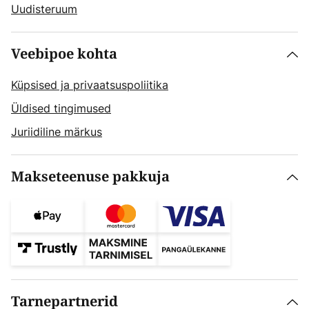
Uudisteruum
Veebipoe kohta
Küpsised ja privaatsuspoliitika
Üldised tingimused
Juriidiline märkus
Makseteenuse pakkuja
Tarnepartnerid