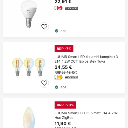
22,91 €
Andmed
Laos
RRP -7%
LUUMR Smart LED tilklambi komplekt 3
E14 4.2W CCT läbipaistev Tuya
24,55 €
RRP
26,43 €
Andmed
Laos
RRP -29%
LUUMR Smart LED C35 matt E14 4,2 W
Hue ZigBee
11,90 €