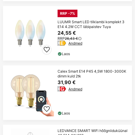
RRP -7%
LUUMR Smart LED tilklambi komplekt 3
E14 4.2W CCT läbipaistev Tuya
24,55 €
RRP
26,43 €
Andmed
Laos
Calex Smart E14 P45 4,5W 1800-3000K
dimm kuld 2tk
31,90 €
Andmed
Laos
LEDVANCE SMART WiFi hõõgniiduküünal