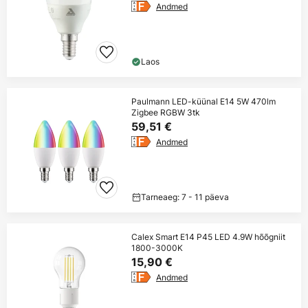
Andmed
Laos
Paulmann LED-küünal E14 5W 470lm
Zigbee RGBW 3tk
59,51 €
Andmed
Tarneaeg: 7 - 11 päeva
Calex Smart E14 P45 LED 4.9W hõõgniit
1800-3000K
15,90 €
Andmed