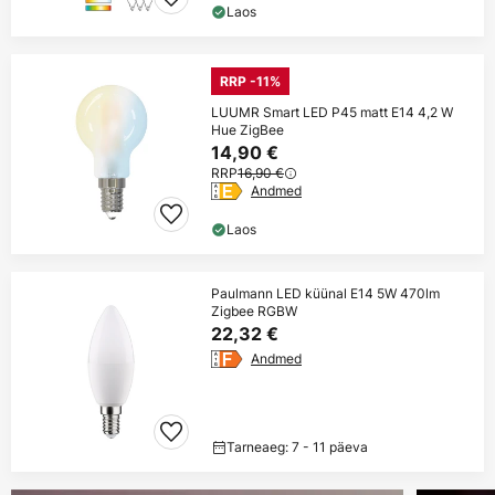
Laos
RRP -11%
LUUMR Smart LED P45 matt E14 4,2 W
Hue ZigBee
14,90 €
RRP
16,90 €
Andmed
Laos
Paulmann LED küünal E14 5W 470lm
Zigbee RGBW
22,32 €
Andmed
Tarneaeg: 7 - 11 päeva