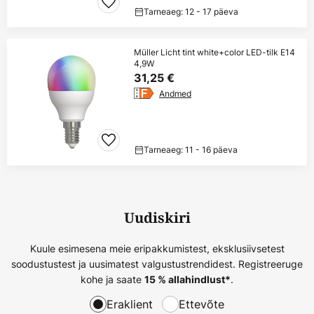
Tarneaeg: 12 - 17 päeva
Müller Licht tint white+color LED-tilk E14
4,9W
31,25 €
Andmed
Tarneaeg: 11 - 16 päeva
Uudiskiri
Kuule esimesena meie eripakkumistest, eksklusiivsetest
soodustustest ja uusimatest valgustustrendidest. Registreeruge
kohe ja saate
.
15 % allahindlust*
Eraklient
Ettevõte