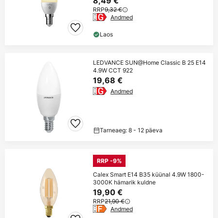
8,49 €
RRP
9,32 €
Andmed
Laos
LEDVANCE SUN@Home Classic B 25 E14
4.9W CCT 922
19,68 €
Andmed
Tarneaeg: 8 - 12 päeva
RRP -9%
Calex Smart E14 B35 küünal 4.9W 1800-
3000K hämarik kuldne
19,90 €
RRP
21,90 €
Andmed