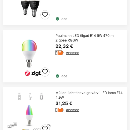
Laos
Paulmann LED tilgad E14 5W 470lm
Zigbee RGBW
22,32 €
Andmed
Laos
Müller Licht tint valge värvi LED lamp E14
4,9W
31,25 €
Andmed