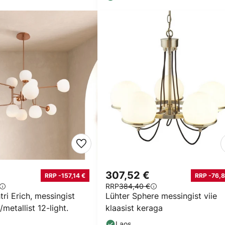
307,52 €
RRP -157,14 €
RRP -76,8
RRP
384,40 €
tri Erich, messingist
Lühter Sphere messingist viie
metallist 12-light.
klaasist keraga
Laos