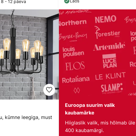
Laos
 8 - 12 päeva
Euroopa suurim valik
€
kaubamärke
u, kümne leegiga, must
Hiiglaslik valik, mis hõlmab üle
400 kaubamärgi.