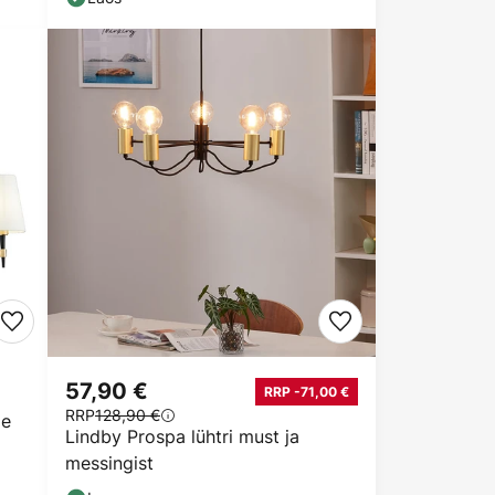
57,90 €
RRP -71,00 €
RRP
128,90 €
pe
Lindby Prospa lühtri must ja
messingist