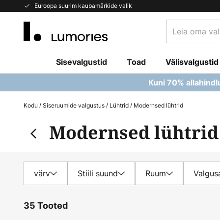
Skip
Euroopa suurim kaubamärkide valik
to
Leia
Content
oma
valgusti...
Sisevalgustid
Toad
Välisvalgustid
Kuni 70% allahindl
Kodu
Siseruumide valgustus
Lühtrid
Modernsed lühtrid
Modernsed lühtrid
värv
Stiili suund
Ruum
Valgusa
35 Tooted