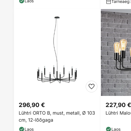
Laos
Tarneaeg:
296,90 €
227,90 
Lühtri ORTO B, must, metall, Ø 103
Lühtri Malo
cm, 12-lõõgaga
Laos
Laos