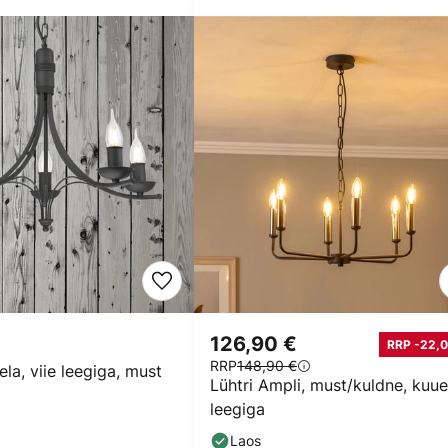
€
126,90 €
RRP -22,0
RRP
148,90 €
ela, viie leegiga, must
Lühtri Ampli, must/kuldne, kuue
leegiga
Laos