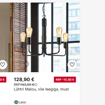
128,90 €
0 €
RRP -15,00 €
RRP
143,90 €
Lühtri Malou, viie leegiga, must
Laos