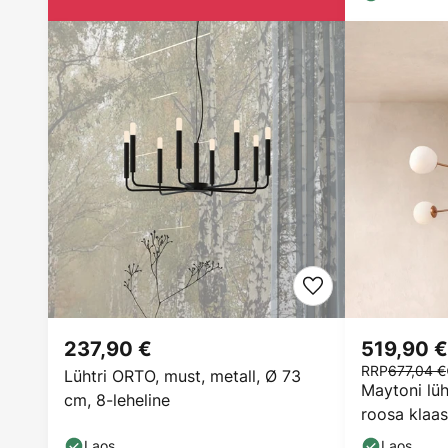
237,90 €
519,90 €
RRP
677,04 €
Lühtri ORTO, must, metall, Ø 73
Maytoni lüh
cm, 8-leheline
roosa klaas/
Laos
Laos