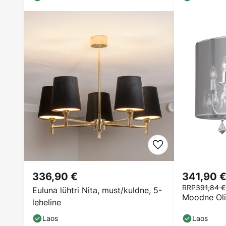
336,90 €
341,90 
RRP
391,84 €
Euluna lühtri Nita, must/kuldne, 5-
Moodne Oliv
leheline
Laos
Laos