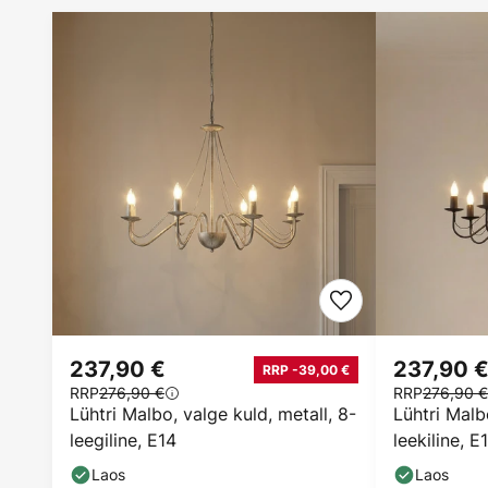
237,90 €
237,90 
RRP -39,00 €
RRP
276,90 €
RRP
276,90 €
Lühtri Malbo, valge kuld, metall, 8-
Lühtri Malb
leegiline, E14
leekiline, E
Laos
Laos