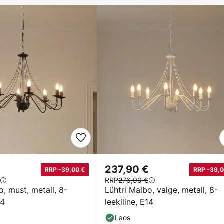
€
237,90 €
RRP -39,00 €
RRP -39,0
RRP
276,90 €
o, must, metall, 8-
Lühtri Malbo, valge, metall, 8-
14
leekiline, E14
Laos