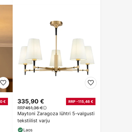
335,90 €
0 €
RRP -115,46 €
RRP
451,36 €
Maytoni Zaragoza lühtri 5-valgusti
tekstiilist varju
Laos