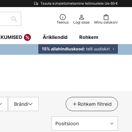
Tasuta kohaletoimetamine tellimustele üle 69 €
Otsi
Teenus
Logi sisse
Minu ostukorv
KKUMISED
Ärikliendid
Rohkem
telli uudiskiri
15% allahindluskood:
Brändi
Rohkem filtreid