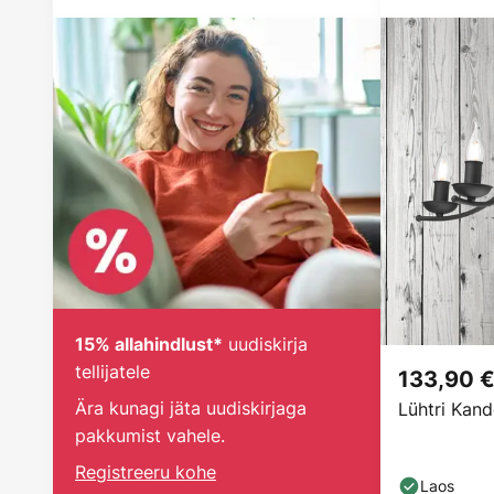
uudiskirja
15% allahindlust*
tellijatele
133,90 
Ära kunagi jäta uudiskirjaga
Lühtri Kand
pakkumist vahele.
Registreeru kohe
Laos