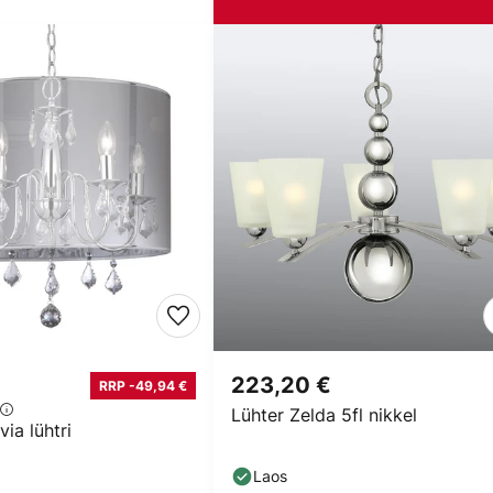
€
223,20 €
RRP -49,94 €
Lühter Zelda 5fl nikkel
ia lühtri
Laos