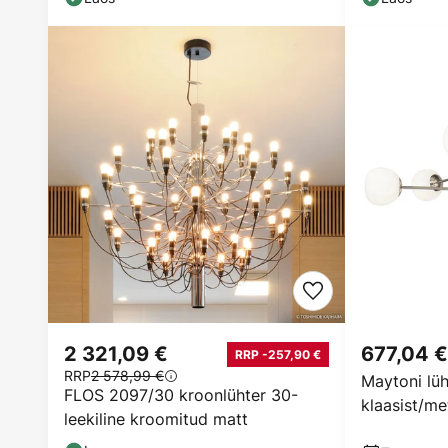
2 321,09 €
677,04 €
RRP -257,90 €
RRP
2 578,99 €
Maytoni lüht
FLOS 2097/30 kroonlühter 30-
klaasist/me
leekiline kroomitud matt