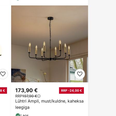
173,90 €
8 €
RRP -24,00 €
RRP
197,90 €
Lühtri Ampli, must/kuldne, kaheksa
leegiga
Laos