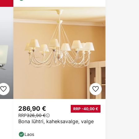
286,90 €
RRP -40,00 €
RRP
326,90 €
Bona lühtri, kaheksavalge, valge
Laos