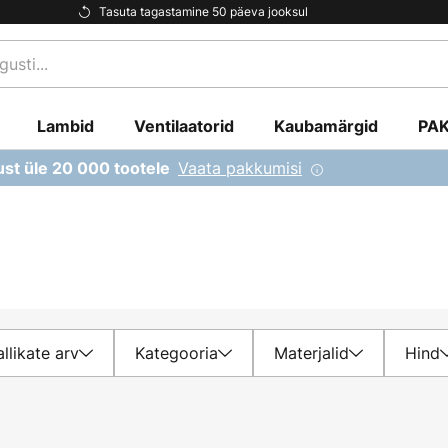
Tasuta tagastamine 50 päeva jooksul
Lambid
Ventilaatorid
Kaubamärgid
PA
Vaata pakkumisi
ust üle 20 000 tootele
llikate arv
Kategooria
Materjalid
Hind