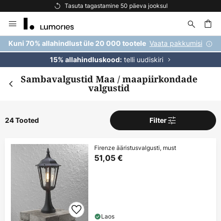
Tasuta tagastamine 50 päeva jooksul
Skip
to
Content
Vaata pakkumisi
Kuni 70% allahindlust üle 20 000 tootele
telli uudiskiri
15% allahindluskood:
Sambavalgustid Maa / maapiirkondade
valgustid
24 Tooted
Filter
Firenze ääristusvalgusti, must
51,05 €
Laos