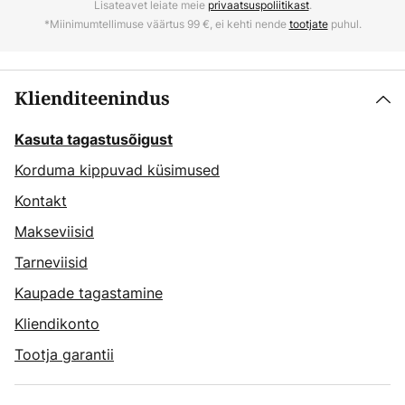
Lisateavet leiate meie
privaatsuspoliitikast
.
*Miinimumtellimuse väärtus 99 €, ei kehti nende
tootjate
puhul.
Klienditeenindus
Kasuta tagastusõigust
Korduma kippuvad küsimused
Kontakt
Makseviisid
Tarneviisid
Kaupade tagastamine
Kliendikonto
Tootja garantii