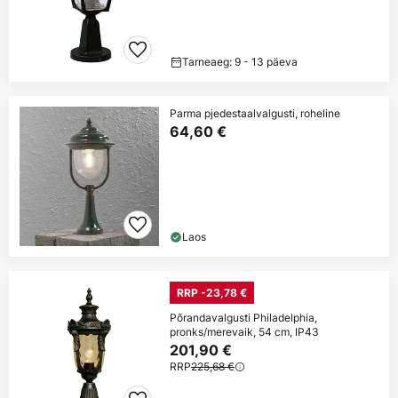
Tarneaeg: 9 - 13 päeva
Parma pjedestaalvalgusti, roheline
64,60 €
Laos
RRP -23,78 €
Põrandavalgusti Philadelphia,
pronks/merevaik, 54 cm, IP43
201,90 €
RRP
225,68 €