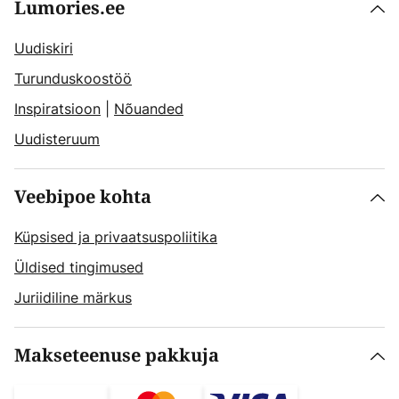
Lumories.ee
Uudiskiri
Turunduskoostöö
Inspiratsioon
|
Nõuanded
Uudisteruum
Veebipoe kohta
Küpsised ja privaatsuspoliitika
Üldised tingimused
Juriidiline märkus
Makseteenuse pakkuja