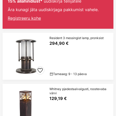
uudiskirja tellijatele
15% allahindlust*
Ära kunagi jäta uudiskirjaga pakkumist vahele.
Registreeru kohe
Resident 3 messingist lamp, pronksist
294,90 €
Tarneaeg: 9 - 13 päeva
Whitney pjedestaalvalgusti, roostevaba
värvi
129,19 €