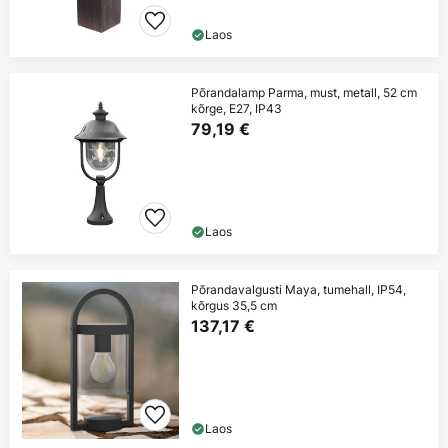
Laos
Põrandalamp Parma, must, metall, 52 cm
kõrge, E27, IP43
79,19 €
Laos
Põrandavalgusti Maya, tumehall, IP54,
kõrgus 35,5 cm
137,17 €
Laos