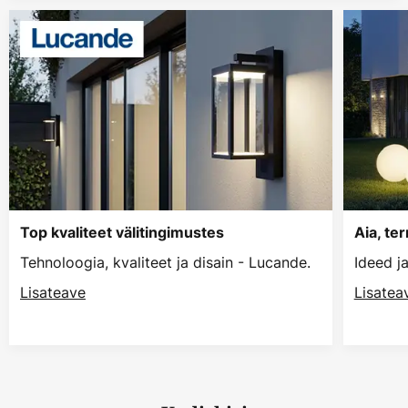
Top kvaliteet välitingimustes
Aia, te
Tehnoloogia, kvaliteet ja disain - Lucande.
Ideed j
Lisateave
Lisatea