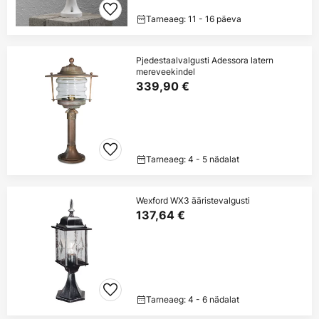
Tarneaeg: 11 - 16 päeva
Pjedestaalvalgusti Adessora latern
mereveekindel
339,90 €
Tarneaeg: 4 - 5 nädalat
Wexford WX3 ääristevalgusti
137,64 €
Tarneaeg: 4 - 6 nädalat