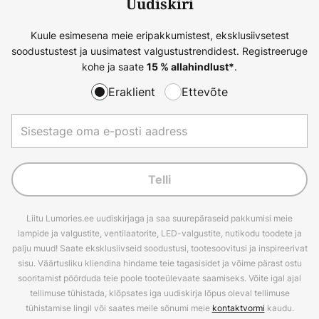
Uudiskiri
Kuule esimesena meie eripakkumistest, eksklusiivsetest
soodustustest ja uusimatest valgustustrendidest. Registreeruge
kohe ja saate
.
15 % allahindlust*
Eraklient
Ettevõte
Telli
Liitu Lumories.ee uudiskirjaga ja saa suurepäraseid pakkumisi meie
lampide ja valgustite, ventilaatorite, LED-valgustite, nutikodu toodete ja
palju muud! Saate eksklusiivseid soodustusi, tootesoovitusi ja inspireerivat
sisu. Väärtusliku kliendina hindame teie tagasisidet ja võime pärast ostu
sooritamist pöörduda teie poole tooteülevaate saamiseks. Võite igal ajal
tellimuse tühistada, klõpsates iga uudiskirja lõpus oleval tellimuse
tühistamise lingil või saates meile sõnumi meie
kontaktvormi
kaudu.