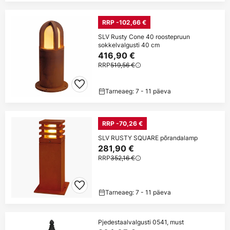
RRP -102,66 €
SLV Rusty Cone 40 roostepruun
sokkelvalgusti 40 cm
416,90 €
RRP
519,56 €
Tarneaeg: 7 - 11 päeva
RRP -70,26 €
SLV RUSTY SQUARE põrandalamp
281,90 €
RRP
352,16 €
Tarneaeg: 7 - 11 päeva
Pjedestaalvalgusti 0541, must