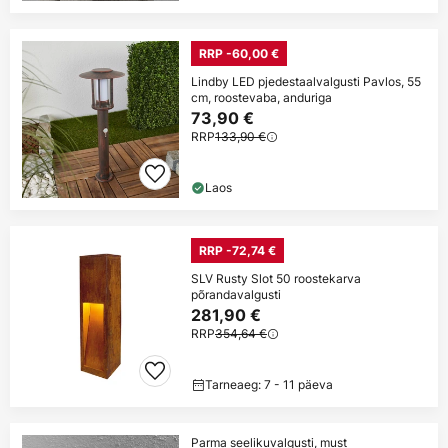
RRP -60,00 €
Lindby LED pjedestaalvalgusti Pavlos, 55
cm, roostevaba, anduriga
73,90 €
RRP
133,90 €
Laos
RRP -72,74 €
SLV Rusty Slot 50 roostekarva
põrandavalgusti
281,90 €
RRP
354,64 €
Tarneaeg: 7 - 11 päeva
Parma seelikuvalgusti, must