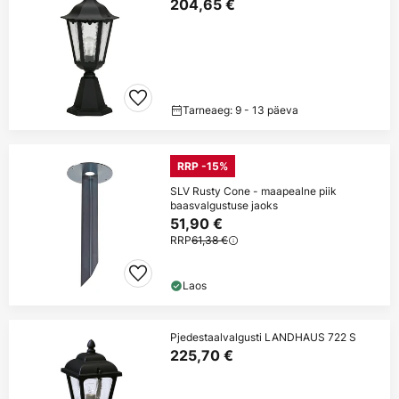
204,65 €
Tarneaeg: 9 - 13 päeva
RRP -15%
SLV Rusty Cone - maapealne piik
baasvalgustuse jaoks
51,90 €
RRP
61,38 €
Laos
Pjedestaalvalgusti LANDHAUS 722 S
225,70 €