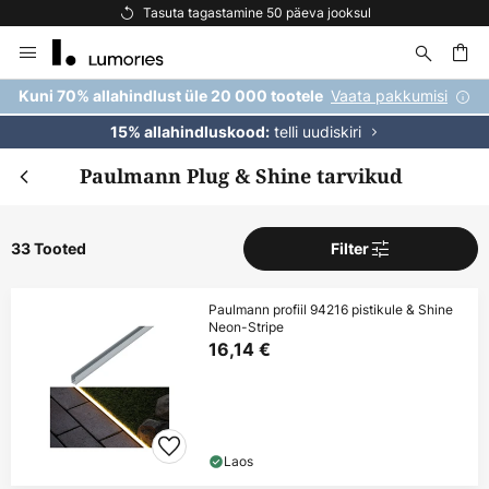
Tasuta tagastamine 50 päeva jooksul
Skip
to
Content
Vaata pakkumisi
Kuni 70% allahindlust üle 20 000 tootele
telli uudiskiri
15% allahindluskood:
Paulmann Plug & Shine tarvikud
33 Tooted
Filter
Paulmann profiil 94216 pistikule & Shine
Neon-Stripe
16,14 €
Laos