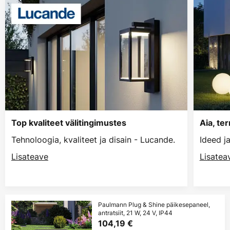
Top kvaliteet välitingimustes
Aia, te
Tehnoloogia, kvaliteet ja disain - Lucande.
Ideed j
Lisateave
Lisatea
Paulmann Plug & Shine päikesepaneel,
antratsiit, 21 W, 24 V, IP44
104,19 €