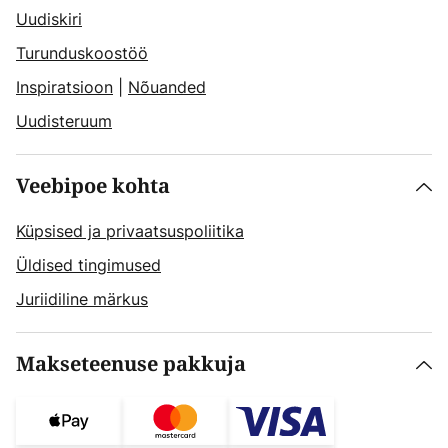
Uudiskiri
Turunduskoostöö
Inspiratsioon
|
Nõuanded
Uudisteruum
Veebipoe kohta
Küpsised ja privaatsuspoliitika
Üldised tingimused
Juriidiline märkus
Makseteenuse pakkuja