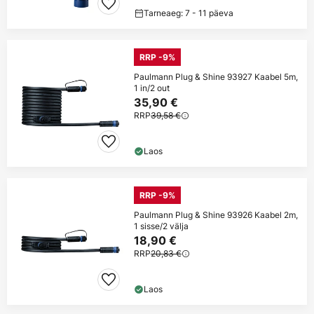
Tarneaeg: 7 - 11 päeva
RRP -9%
Paulmann Plug & Shine 93927 Kaabel 5m,
1 in/2 out
35,90 €
RRP
39,58 €
Laos
RRP -9%
Paulmann Plug & Shine 93926 Kaabel 2m,
1 sisse/2 välja
18,90 €
RRP
20,83 €
Laos