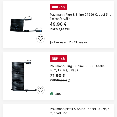
RRP -6%
Paulmann Plug & Shine 94596 Kaabel 5m,
1 sisse/4 välja
49,90 €
RRP
53,13 €
Tarneaeg: 7 - 11 päeva
RRP -4%
Paulmann Plug & Shine 93930 Kaabel
10m, 1 sisse/5 välja
71,90 €
RRP
75,53 €
Laos
Paulmann pistik & Shine kaabel 94276, 5
m, 1 väljund