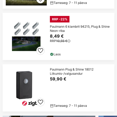
Tarneaeg: 7 - 11 päeva
RRP -22%
Paulmann 6 klambrit 94215, Plug & Shine
Neon-riba
8,49 €
RRP
10,93 €
Laos
Paulmann Plug & Shine 18012
Liikumis-/valgusandur
59,90 €
Tarneaeg: 7 - 11 päeva