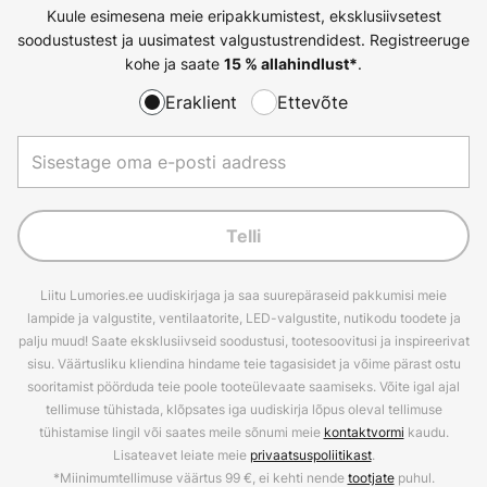
Kuule esimesena meie eripakkumistest, eksklusiivsetest
soodustustest ja uusimatest valgustustrendidest. Registreeruge
kohe ja saate
.
15 % allahindlust*
Eraklient
Ettevõte
Telli
Liitu Lumories.ee uudiskirjaga ja saa suurepäraseid pakkumisi meie
lampide ja valgustite, ventilaatorite, LED-valgustite, nutikodu toodete ja
palju muud! Saate eksklusiivseid soodustusi, tootesoovitusi ja inspireerivat
sisu. Väärtusliku kliendina hindame teie tagasisidet ja võime pärast ostu
sooritamist pöörduda teie poole tooteülevaate saamiseks. Võite igal ajal
tellimuse tühistada, klõpsates iga uudiskirja lõpus oleval tellimuse
tühistamise lingil või saates meile sõnumi meie
kontaktvormi
kaudu.
Lisateavet leiate meie
privaatsuspoliitikast
.
*Miinimumtellimuse väärtus 99 €, ei kehti nende
tootjate
puhul.