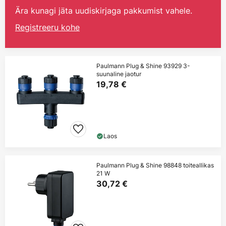
Ära kunagi jäta uudiskirjaga pakkumist vahele.
Registreeru kohe
Paulmann Plug & Shine 93929 3-
suunaline jaotur
19,78 €
Laos
Paulmann Plug & Shine 98848 toiteallikas
21 W
30,72 €