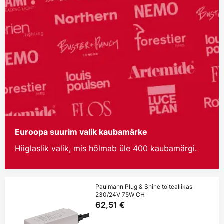
Euroopa suurim valik kaubamärke
Hiiglaslik valik, mis hõlmab üle 400 kaubamärgi.
Paulmann Plug & Shine toiteallikas
230/24V 75W CH
62,51 €