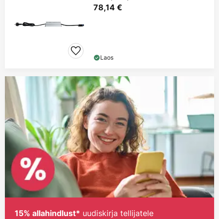
78,14 €
Laos
uudiskirja tellijatele
15% allahindlust*