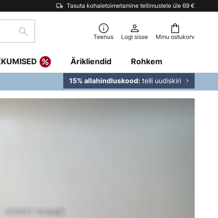
Tasuta kohaletoimetamine tellimustele üle 69 €
Otsi
Teenus
Logi sisse
Minu ostukorv
KKUMISED
Ärikliendid
Rohkem
telli uudiskiri
15% allahindluskood: