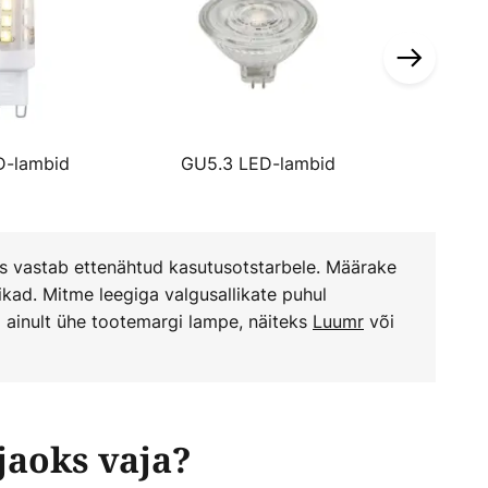
D-lambid
GU5.3 LED-lambid
Kõik 
us vastab ettenähtud kasutusotstarbele. Määrake
ikad. Mitme leegiga valgusallikate puhul
a ainult ühe tootemargi lampe, näiteks
Luumr
või
jaoks vaja?