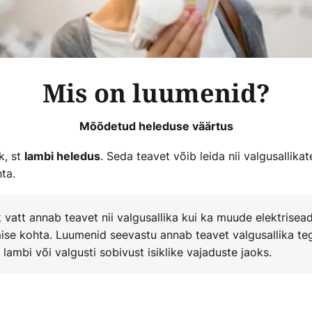
Mis on luumenid?
Mõõdetud heleduse väärtus
k, st
. Seda teavet võib leida nii valgusallika
lambi heledus
ta.
vatt annab teavet nii valgusallika kui ka muude elektrisead
ise kohta. Luumenid seevastu annab teavet valgusallika te
lambi või valgusti sobivust isiklike vajaduste jaoks.