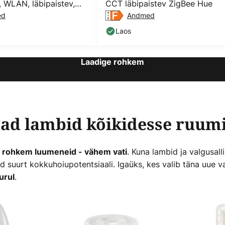
, WLAN, läbipaistev,
CCT läbipaistev ZigBee Hue
ed
Andmed
Laos
Laadige rohkem
ad lambid kõikidesse ruum
. Kuna lambid ja valgusa
 rohkem luumeneid - vähem vati
suurt kokkuhoiupotentsiaali. Igaüks, kes valib täna uue va
.
urul