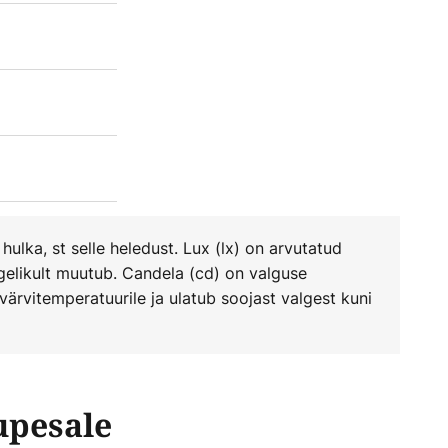
ulka, st selle heledust. Lux (lx) on arvutatud
tegelikult muutub. Candela (cd) on valguse
 värvitemperatuurile ja ulatub soojast valgest kuni
upesale