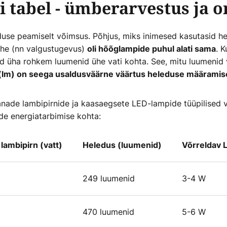
 tabel - ümberarvestus ja 
use peamiselt võimsus. Põhjus, miks inimesed kasutasid hel
suhe (nn valgustugevus)
. 
oli hõõglampide puhul alati sama
 üha rohkem luumenid ühe vati kohta. See, mitu luumenid v
lm) on seega usaldusväärne väärtus heleduse määramis
anade lambipirnide ja kaasaegsete LED-lampide tüüpilised v
ide energiatarbimise kohta:
lambipirn (vatt)
Heledus (luumenid)
Võrreldav 
249 luumenid
3-4 W
470 luumenid
5-6 W