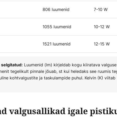
806 luumenid
7-10 W
1055 luumenid
10-12 W
1521 luumenid
12-15 W
Luumenid (lm) kirjeldab kogu kiiratava valguse h
 selgitatud:
umenit tegelikult pinnale jõuab, st kui heledaks see ruumis 
luline kohtvalgustite ja taskulampide puhul. Kelvin (K) viitab
d valgusallikad igale pistik