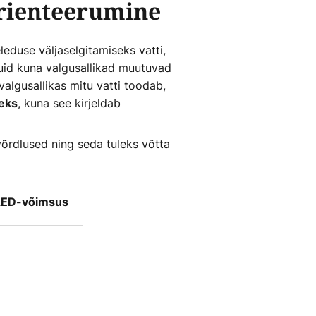
orienteerumine
eduse väljaselgitamiseks vatti,
Kuid kuna valgusallikad muutuvad
algusallikas mitu vatti toodab,
, kuna see kirjeldab
eks
õrdlused ning seda tuleks võtta
LED-võimsus