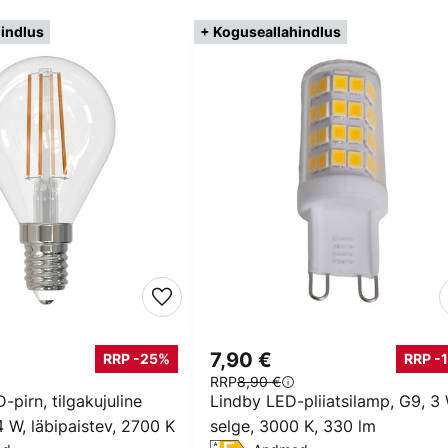
indlus
+ Koguseallahindlus
7,90 €
RRP -25%
RRP -
RRP
8,90 €
-pirn, tilgakujuline
Lindby LED-pliiatsilamp, G9, 3 
4 W, läbipaistev, 2700 K
selge, 3000 K, 330 lm