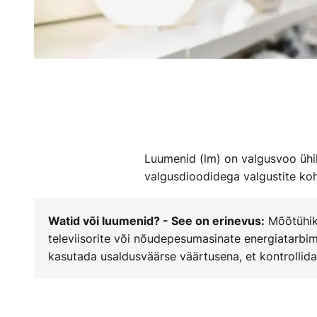
Luumenid (lm) on valgusvoo ühi
valgusdioodidega valgustite koh
Mõõtühik 
Watid või luumenid? - See on erinevus:
televiisorite või nõudepesumasinate energiatarbim
kasutada usaldusväärse väärtusena, et kontrollida 