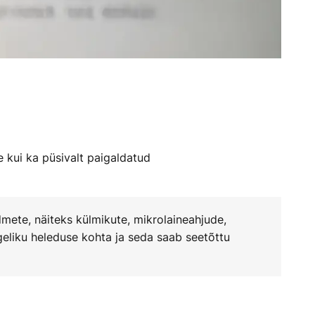
te kui ka püsivalt paigaldatud
mete, näiteks külmikute, mikrolaineahjude,
geliku heleduse kohta ja seda saab seetõttu