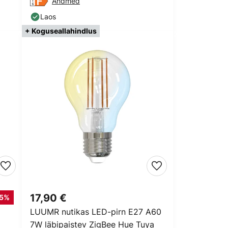
Andmed
Laos
+ Koguseallahindlus
17,90 €
-5%
LUUMR nutikas LED-pirn E27 A60
7W läbipaistev ZigBee Hue Tuya