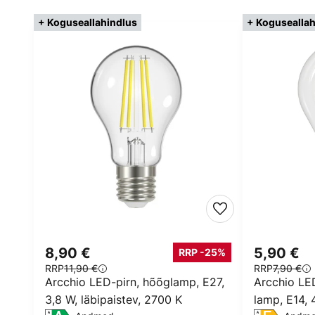
+ Koguseallahindlus
+ Koguseallah
8,90 €
5,90 €
RRP -25%
RRP
11,90 €
RRP
7,90 €
Arcchio LED-pirn, hõõglamp, E27,
Arcchio LED
3,8 W, läbipaistev, 2700 K
lamp, E14, 