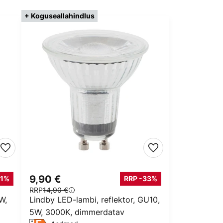
+ Koguseallahindlus
9,90 €
11%
RRP -33%
RRP
14,90 €
W,
Lindby LED-lambi, reflektor, GU10,
5W, 3000K, dimmerdatav