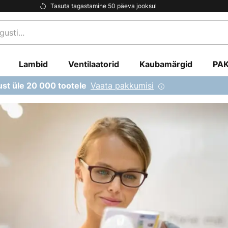
Tasuta tagastamine 50 päeva jooksul
Lambid
Ventilaatorid
Kaubamärgid
PA
Vaata pakkumisi
ust üle 20 000 tootele