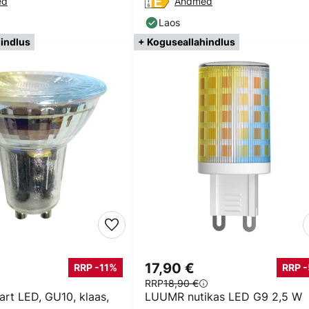
ed
Andmed
Laos
indlus
+ Koguseallahindlus
17,90 €
RRP -11%
RRP 
RRP
18,90 €
t LED, GU10, klaas,
LUUMR nutikas LED G9 2,5 W