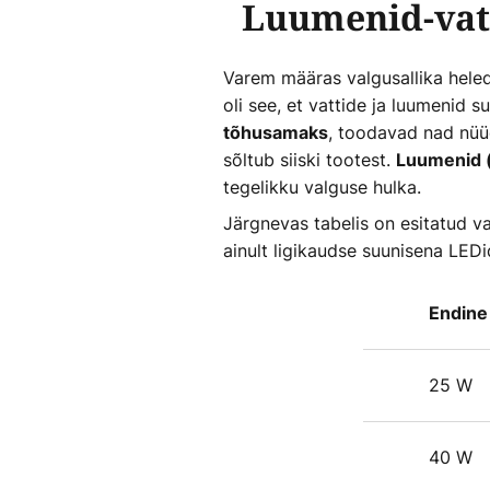
Luumenid-vati
Varem määras valgusallika heled
oli see, et vattide ja luumenid 
, toodavad nad nüüd
tõhusamaks
sõltub siiski tootest.
Luumenid (
tegelikku valguse hulka.
Järgnevas tabelis on esitatud v
ainult ligikaudse suunisena LED
Endine 
25 W
40 W