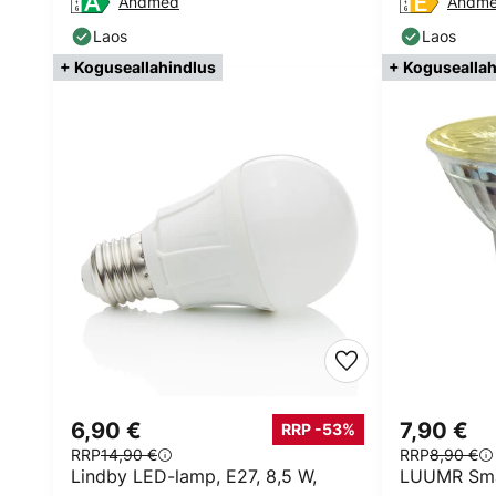
Andmed
Andm
Laos
Laos
+ Koguseallahindlus
+ Koguseallah
6,90 €
7,90 €
RRP -53%
RRP
14,90 €
RRP
8,90 €
Lindby LED-lamp, E27, 8,5 W,
LUUMR Smar