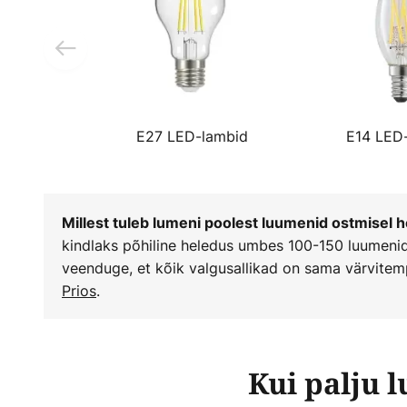
E27 LED-lambid
E14 LED
Millest tuleb lumeni poolest luumenid ostmisel 
kindlaks põhiline heledus umbes 100-150 luumenid 
veenduge, et kõik valgusallikad on sama värvitemp
Prios
.
Kui palju 