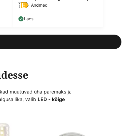
Andmed
Laos
idesse
llikad muutuvad üha paremaks ja
lgusallika, valib
LED - kõige