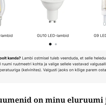
-lambid
GU10 LED-lambid
G9 LE
Lambi ostmisel tuleb veenduda, et selle heled
hoolt kanda?
ruumi ruutmeetri kohta ja valige sellele vastavad valgusall
eratuuriga (kelvinites). Valgusti jaoks on kõige parem ost
luumenid on minu eluruumi 