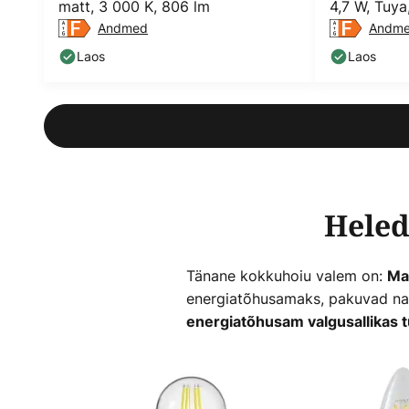
matt, 3 000 K, 806 lm
4,7 W, Tuya
Andmed
CCT
Andm
Laos
Laos
Heled
Tänane kokkuhoiu valem on:
Ma
energiatõhusamaks, pakuvad nad 
energiatõhusam valgusallikas t