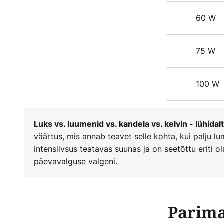
60 W
75 W
100 W
Luks vs. luumenid vs. kandela vs. kelvin - lühidalt
väärtus, mis annab teavet selle kohta, kui palju l
intensiivsus teatavas suunas ja on seetõttu eriti o
päevavalguse valgeni.
Parima