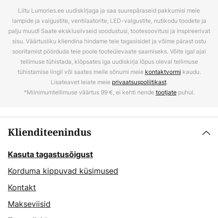
Liitu Lumories.ee uudiskirjaga ja saa suurepäraseid pakkumisi meie
lampide ja valgustite, ventilaatorite, LED-valgustite, nutikodu toodete ja
palju muud! Saate eksklusiivseid soodustusi, tootesoovitusi ja inspireerivat
sisu. Väärtusliku kliendina hindame teie tagasisidet ja võime pärast ostu
sooritamist pöörduda teie poole tooteülevaate saamiseks. Võite igal ajal
tellimuse tühistada, klõpsates iga uudiskirja lõpus oleval tellimuse
tühistamise lingil või saates meile sõnumi meie
kontaktvormi
kaudu.
Lisateavet leiate meie
privaatsuspoliitikast
.
*Miinimumtellimuse väärtus 99 €, ei kehti nende
tootjate
puhul.
Klienditeenindus
Kasuta tagastusõigust
Korduma kippuvad küsimused
Kontakt
Makseviisid