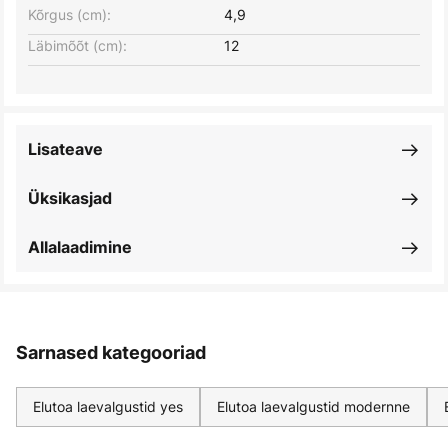
Kõrgus (cm):
4,9
Läbimõõt (cm):
12
Lisateave
Üksikasjad
Allalaadimine
Sarnased kategooriad
Elutoa laevalgustid yes
Elutoa laevalgustid modernne