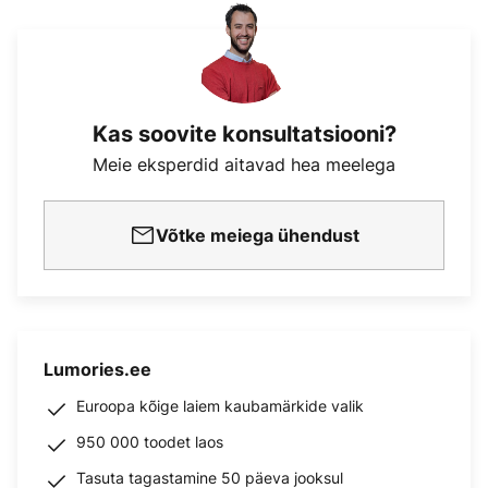
Kas soovite konsultatsiooni?
Meie eksperdid aitavad hea meelega
Võtke meiega ühendust
Lumories.ee
Euroopa kõige laiem kaubamärkide valik
950 000 toodet laos
Tasuta tagastamine 50 päeva jooksul