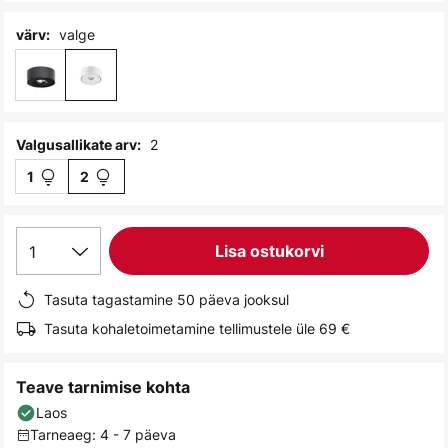
gallery
valge
värv:
2
Valgusallikate arv:
1
2
1
Lisa ostukorvi
Tasuta tagastamine 50 päeva jooksul
Tasuta kohaletoimetamine tellimustele üle 69 €
Teave tarnimise kohta
Laos
Tarneaeg: 4 - 7 päeva