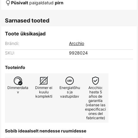
paigaldatud
Püsivalt
pirn
Sarnased tooted
Toote üksikasjad
Brändi:
Arcchio
SKU:
9928024
Tooteinfo
Dimmerdata
Dimmer ei
Energiatõhu
Arcchio:
v
kuulu
s ja
hasta 5
komplekti
vastupidav
años de
garantía
(véanse las
especificaci
ones del
fabricante)
Sobib ideaalselt nendesse ruumidesse