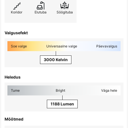
Koridor
Elutuba
Söögituba
Valgusefekt
Soe valge
Universaalne valge
Päevavalgus
3000 Kelvin
Heledus
Tume
Bright
Väga hele
1188 Lumen
Mõõtmed