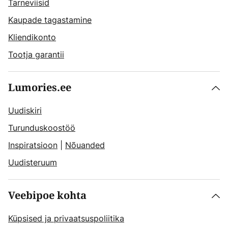
Tarneviisid
Kaupade tagastamine
Kliendikonto
Tootja garantii
Lumories.ee
Uudiskiri
Turunduskoostöö
Inspiratsioon
|
Nõuanded
Uudisteruum
Veebipoe kohta
Küpsised ja privaatsuspoliitika