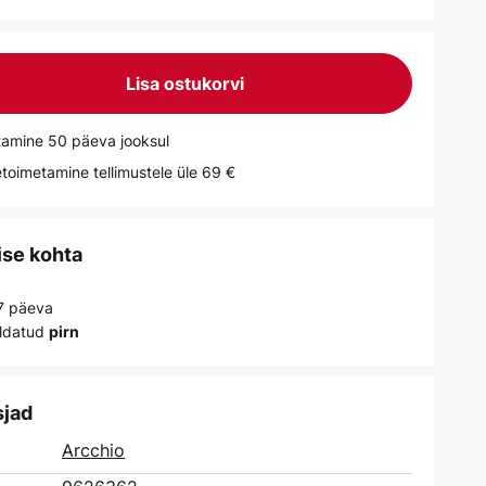
Lisa ostukorvi
tamine 50 päeva jooksul
toimetamine tellimustele üle 69 €
ise kohta
 7 päeva
ldatud
pirn
sjad
Arcchio