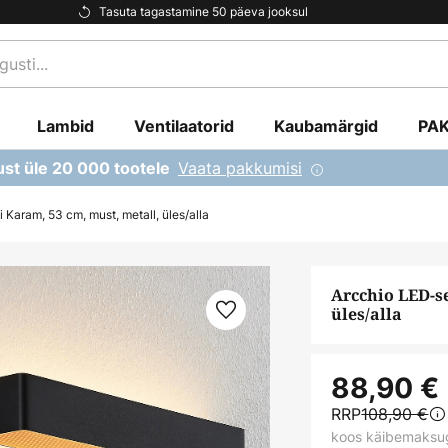
Tasuta tagastamine 50 päeva jooksul
Lambid
Ventilaatorid
Kaubamärgid
PA
Vaata pakkumisi
ust üle 20 000 tootele
 Karam, 53 cm, must, metall, üles/alla
Arcchio LED-s
üles/alla
88,90 €
RRP
108,90 €
koos käibemaksu