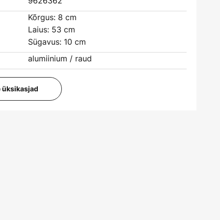
9626362
Kõrgus: 8 cm
Laius: 53 cm
Sügavus: 10 cm
alumiinium / raud
e üksikasjad