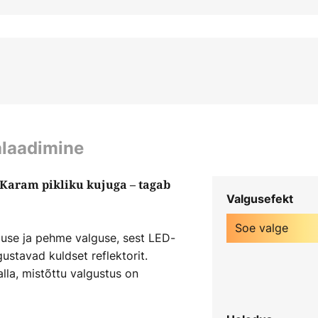
alaadimine
Karam pikliku kujuga – tagab
Valgusefekt
Soe valge
use ja pehme valguse, sest LED-
ustavad kuldset reflektorit.
alla, mistõttu valgustus on
diline ja seega eriti sirge, mis
etes interjöörides. Musta ja