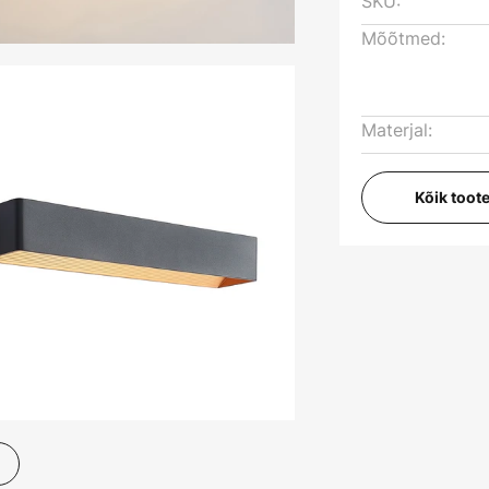
SKU:
Mõõtmed:
Materjal:
Kõik toot