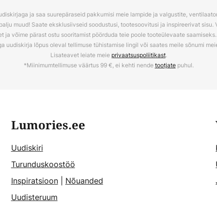
udiskirjaga ja saa suurepäraseid pakkumisi meie lampide ja valgustite, ventilaator
palju muud! Saate eksklusiivseid soodustusi, tootesoovitusi ja inspireerivat sisu. 
t ja võime pärast ostu sooritamist pöörduda teie poole tooteülevaate saamiseks. V
ga uudiskirja lõpus oleval tellimuse tühistamise lingil või saates meile sõnumi me
Lisateavet leiate meie
privaatsuspoliitikast
.
*Miinimumtellimuse väärtus 99 €, ei kehti nende
tootjate
puhul.
Lumories.ee
Uudiskiri
Turunduskoostöö
Inspiratsioon
|
Nõuanded
Uudisteruum