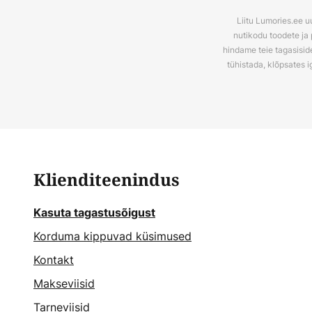
Liitu Lumories.ee u
nutikodu toodete ja 
hindame teie tagasiside
tühistada, klõpsates i
Klienditeenindus
Kasuta tagastusõigust
Korduma kippuvad küsimused
Kontakt
Makseviisid
Tarneviisid