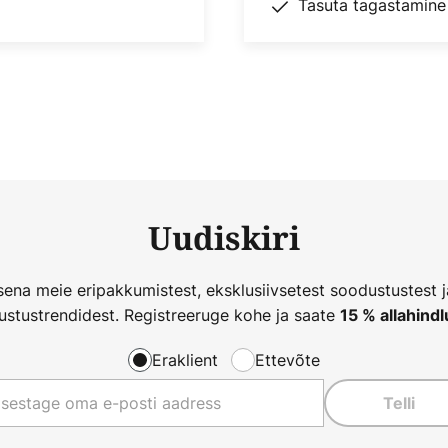
Tasuta tagastamine
Uudiskiri
ena meie eripakkumistest, eksklusiivsetest soodustustest 
ustustrendidest. Registreeruge kohe ja saate
15 % allahindl
Eraklient
Ettevõte
Telli