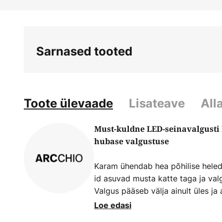
Skip
to
the
beginning
Sarnased tooted
of
the
images
gallery
Toote ülevaade
Lisateave
All
Must-kuldne LED-seinavalgusti 
hubase valgustuse
Karam ühendab hea põhilise heled
id asuvad musta katte taga ja valg
Valgus pääseb välja ainult üles ja 
pimestamatu. Valgustite kuju on kan
Loe edasi
sobib hästi kasutamiseks kaasaegs