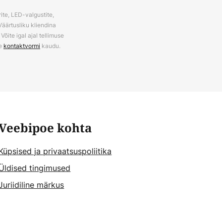
ite, LED-valgustite,
Väärtusliku kliendina
õite igal ajal tellimuse
ie
kontaktvormi
kaudu.
Veebipoe kohta
Küpsised ja privaatsuspoliitika
Üldised tingimused
Juriidiline märkus