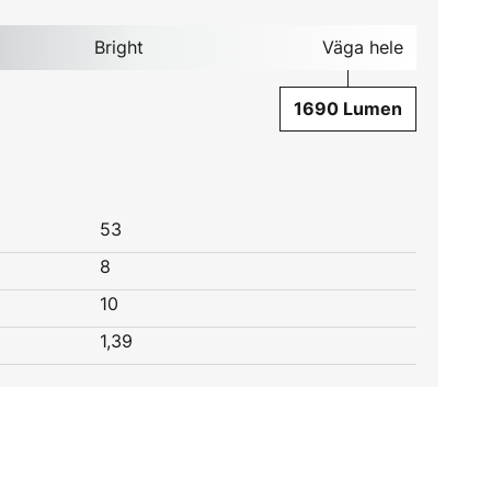
Bright
Väga hele
1690 Lumen
53
8
10
1,39