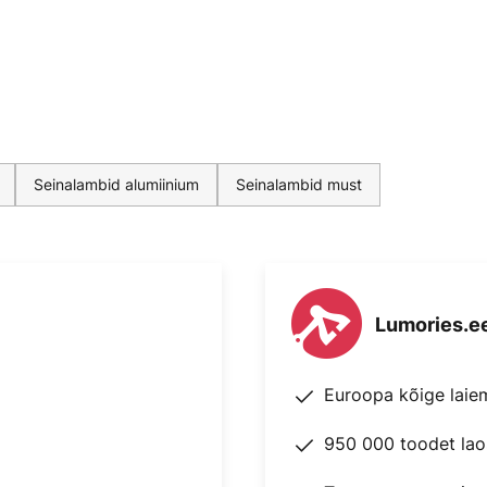
Seinalambid alumiinium
Seinalambid must
Lumories.e
Euroopa kõige laie
950 000 toodet lao