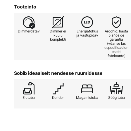
kuldse värvikombinatsioon vastab 
Tooteinfo
hästi igat liiki eluruumidesse, kus
mõjutab positiivselt ka valgustus
Integreeritud LED-tehnoloogia pai
Dimmerdatav
Dimmer ei
Energiatõhus
Arcchio: hasta
ühendab heleda valguse suhtelise
kuulu
ja vastupidav
5 años de
komplekti
garantía
(véanse las
- reguleeritav triaak-dimmeriga (
especificacion
es del
faasilülitus.
fabricante)
Sobib ideaalselt nendesse ruumidesse
Elutuba
Koridor
Magamistuba
Söögituba