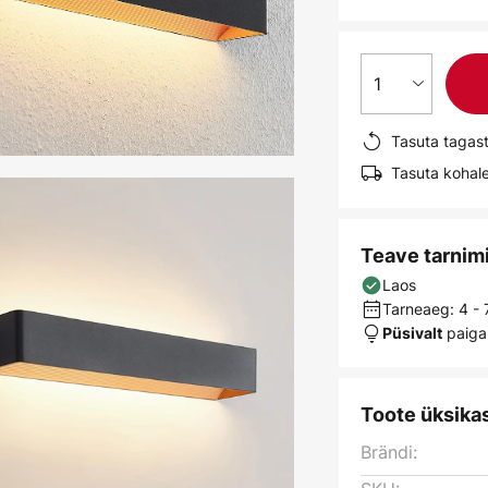
1
Tasuta tagas
Tasuta kohale
Teave tarnim
Laos
Tarneaeg: 4 -
paiga
Püsivalt
Toote üksika
Brändi: