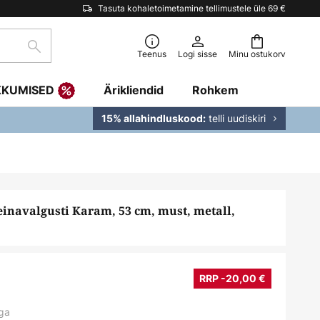
Tasuta kohaletoimetamine tellimustele üle 69 €
Otsi
Teenus
Logi sisse
Minu ostukorv
KKUMISED
Ärikliendid
Rohkem
telli uudiskiri
15% allahindluskood:
einavalgusti Karam, 53 cm, must, metall,
RRP -20,00 €
ga