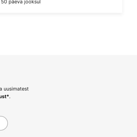
 50 päeva jooksul
ja uusimatest
.
ust*