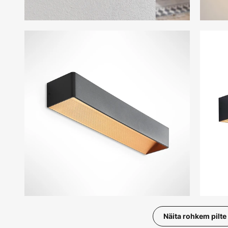
Näita rohkem pilte