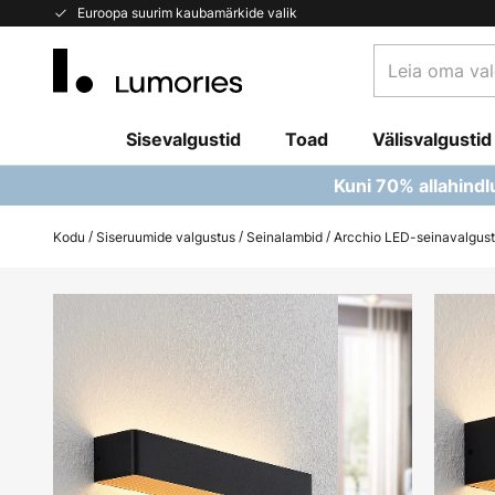
Skip
Euroopa suurim kaubamärkide valik
to
Leia
Content
oma
valgusti...
Sisevalgustid
Toad
Välisvalgustid
Kuni 70% allahindl
Kodu
Siseruumide valgustus
Seinalambid
Arcchio LED-seinavalgusti
Skip
to
the
end
of
the
images