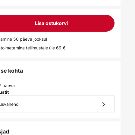
Lisa ostukorvi
tamine 50 päeva jooksul
toimetamine tellimustele üle 69 €
ise kohta
 7 päeva
ustit
gusvahend
sjad