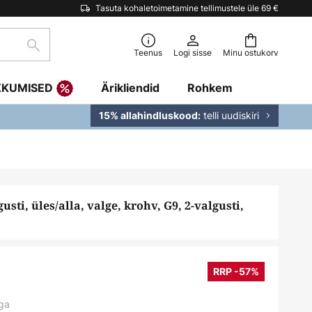
Tasuta kohaletoimetamine tellimustele üle 69 €
Otsi
Teenus
Logi sisse
Minu ostukorv
KKUMISED
Ärikliendid
Rohkem
telli uudiskiri
15% allahindluskood:
usti, üles/alla, valge, krohv, G9, 2-valgusti,
RRP -57%
ga