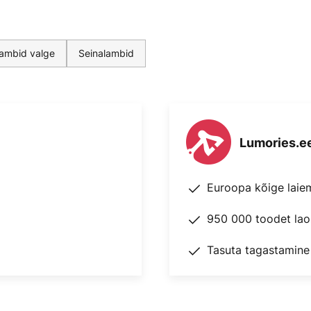
lambid valge
Seinalambid
Lumories.e
Euroopa kõige laie
950 000 toodet lao
Tasuta tagastamine