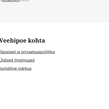
ie
kontaktvormi
kaudu.
Veebipoe kohta
Küpsised ja privaatsuspoliitika
Üldised tingimused
Juriidiline märkus