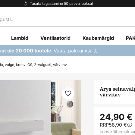
Tasuta tagastamine 50 päeva jooksul
Lambid
Ventilaatorid
Kaubamärgid
PA
Vaata pakkumisi
ust üle 20 000 tootele
la, valge, krohv, G9, 2-valgusti, värvitav
Arya seinavalg
värvitav
24,90 €
RRP
58,90 €
koos käibemaksu