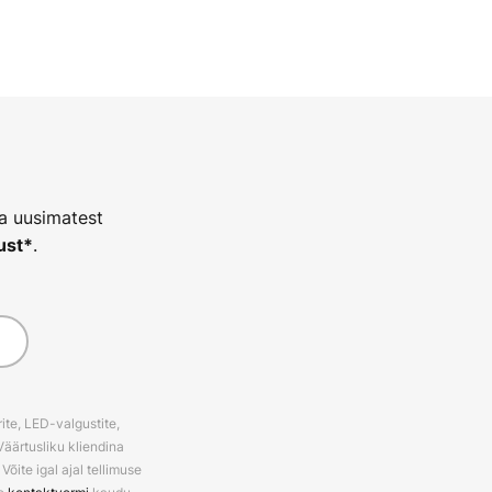
ja uusimatest
.
ust*
ite, LED-valgustite,
Väärtusliku kliendina
õite igal ajal tellimuse