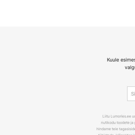
Kuule esimes
valg
Liitu Lumories.ee u
nutikodu toodete ja 
hindame teie tagasiside