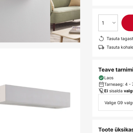
1
Tasuta tagas
Tasuta kohale
Teave tarnim
Laos
Tarneaeg: 4 -
sisalda
Ei
valg
Valige G9 val
Toote üksika