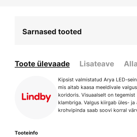
Skip
to
the
beginning
Sarnased tooted
of
the
images
gallery
Toote ülevaade
Lisateave
All
Kipsist valmistatud Arya LED-sein
mis aitab kaasa meeldivale valgus
koridoris. Visuaalselt on tegemist
klambriga. Valgus kiirgab üles- ja
krohvipinda saab soovi korral vär
Tooteinfo