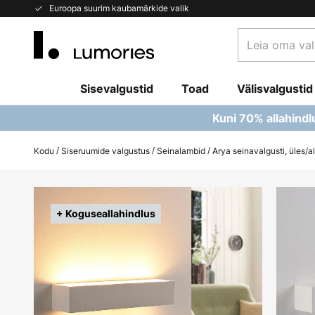
Skip
Euroopa suurim kaubamärkide valik
to
Leia
Content
oma
valgusti...
Sisevalgustid
Toad
Välisvalgustid
Kuni 70% allahindl
Kodu
Siseruumide valgustus
Seinalambid
Arya seinavalgusti, üles/al
Skip
to
+ Koguseallahindlus
the
end
of
the
images