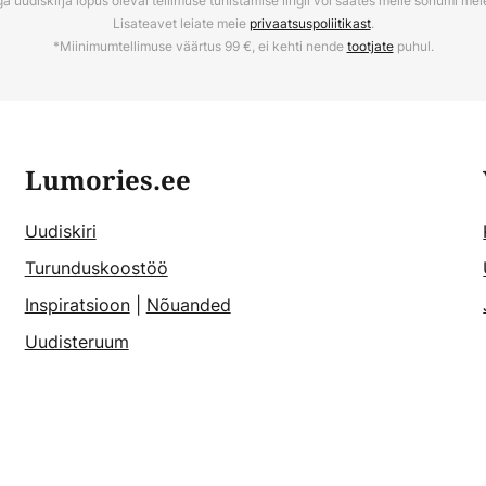
ga uudiskirja lõpus oleval tellimuse tühistamise lingil või saates meile sõnumi me
Lisateavet leiate meie
privaatsuspoliitikast
.
*Miinimumtellimuse väärtus 99 €, ei kehti nende
tootjate
puhul.
Lumories.ee
Uudiskiri
Turunduskoostöö
Inspiratsioon
|
Nõuanded
Uudisteruum