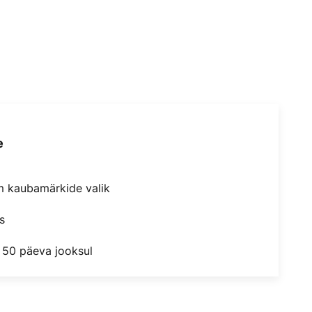
e
m kaubamärkide valik
s
 50 päeva jooksul