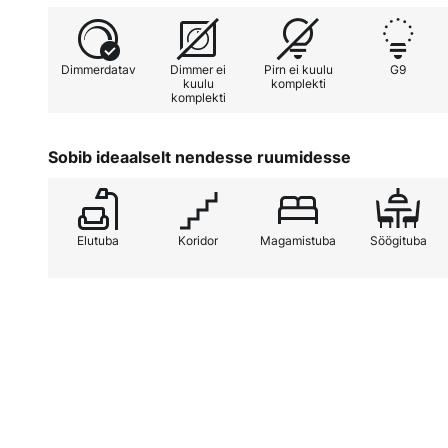
Dimmerdatav
Dimmer ei
Pirn ei kuulu
G9
kuulu
komplekti
komplekti
Sobib ideaalselt nendesse ruumidesse
Elutuba
Koridor
Magamistuba
Söögituba