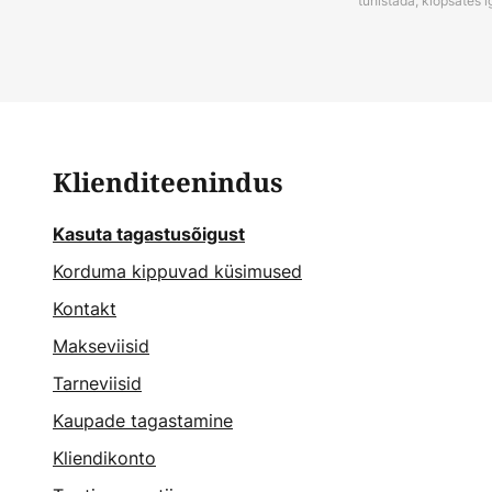
tühistada, klõpsates i
Klienditeenindus
Kasuta tagastusõigust
Korduma kippuvad küsimused
Kontakt
Makseviisid
Tarneviisid
Kaupade tagastamine
Kliendikonto