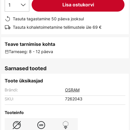
1
Lisa ostukorvi
gallery
Tasuta tagastamine 50 päeva jooksul
Tasuta kohaletoimetamine tellimustele üle 69 €
Teave tarnimise kohta
Tarneaeg: 8 - 12 päeva
Sarnased tooted
Toote üksikasjad
Brändi:
OSRAM
SKU:
7262043
Tooteinfo