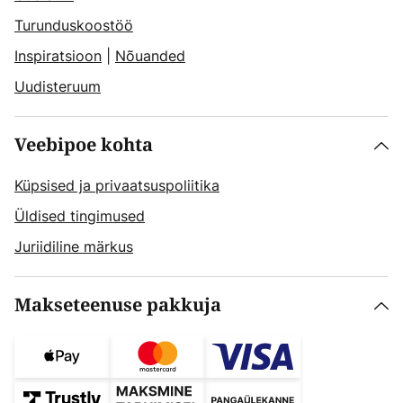
Turunduskoostöö
Inspiratsioon
|
Nõuanded
Uudisteruum
Veebipoe kohta
Küpsised ja privaatsuspoliitika
Üldised tingimused
Juriidiline märkus
Makseteenuse pakkuja