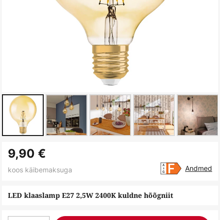
Skip
9,90 €
to
the
Andmed
koos käibemaksuga
beginning
of
LED klaaslamp E27 2,5W 2400K kuldne hõõgniit
the
images