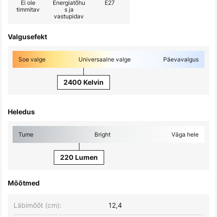
Ei ole
Energiatõhu
E27
timmitav
s ja
vastupidav
Valgusefekt
Soe valge
Universaalne valge
Päevavalgus
2400 Kelvin
Heledus
Tume
Bright
Väga hele
220 Lumen
Mõõtmed
Läbimõõt (cm):
12,4