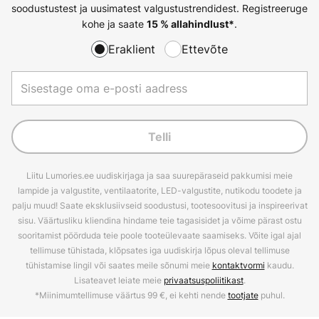
soodustustest ja uusimatest valgustustrendidest. Registreeruge
kohe ja saate
.
15 % allahindlust*
Eraklient
Ettevõte
Telli
Liitu Lumories.ee uudiskirjaga ja saa suurepäraseid pakkumisi meie
lampide ja valgustite, ventilaatorite, LED-valgustite, nutikodu toodete ja
palju muud! Saate eksklusiivseid soodustusi, tootesoovitusi ja inspireerivat
sisu. Väärtusliku kliendina hindame teie tagasisidet ja võime pärast ostu
sooritamist pöörduda teie poole tooteülevaate saamiseks. Võite igal ajal
tellimuse tühistada, klõpsates iga uudiskirja lõpus oleval tellimuse
tühistamise lingil või saates meile sõnumi meie
kontaktvormi
kaudu.
Lisateavet leiate meie
privaatsuspoliitikast
.
*Miinimumtellimuse väärtus 99 €, ei kehti nende
tootjate
puhul.