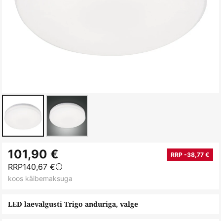
Skip
101,90 €
to
RRP -38,77 €
RRP
140,67 €
the
koos käibemaksuga
beginning
of
LED laevalgusti Trigo anduriga, valge
the
images