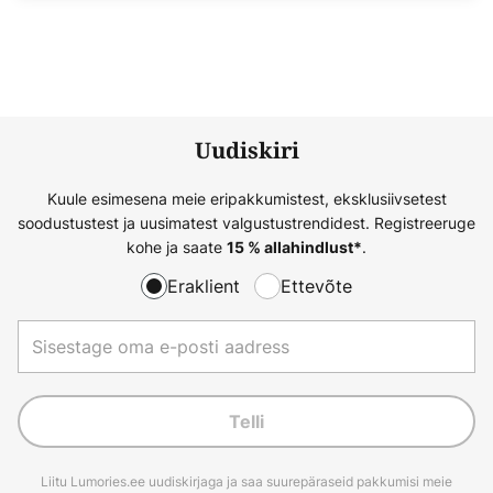
Uudiskiri
Kuule esimesena meie eripakkumistest, eksklusiivsetest
soodustustest ja uusimatest valgustustrendidest. Registreeruge
kohe ja saate
.
15 % allahindlust*
Eraklient
Ettevõte
Telli
Liitu Lumories.ee uudiskirjaga ja saa suurepäraseid pakkumisi meie