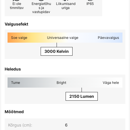
Ei ole
Energiatõhu
Liikumisand
IP65
timmitav
s ja
uriga
vastupidav
Valgusefekt
Soe valge
Universaalne valge
Päevavalgus
3000 Kelvin
Heledus
Tume
Bright
Väga hele
2150 Lumen
Mõõtmed
Kõrgus (cm):
6