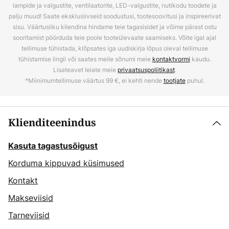
lampide ja valgustite, ventilaatorite, LED-valgustite, nutikodu toodete ja
palju muud! Saate eksklusiivseid soodustusi, tootesoovitusi ja inspireerivat
sisu. Väärtusliku kliendina hindame teie tagasisidet ja võime pärast ostu
sooritamist pöörduda teie poole tooteülevaate saamiseks. Võite igal ajal
tellimuse tühistada, klõpsates iga uudiskirja lõpus oleval tellimuse
tühistamise lingil või saates meile sõnumi meie
kontaktvormi
kaudu.
Lisateavet leiate meie
privaatsuspoliitikast
.
*Miinimumtellimuse väärtus 99 €, ei kehti nende
tootjate
puhul.
Klienditeenindus
Kasuta tagastusõigust
Korduma kippuvad küsimused
Kontakt
Makseviisid
Tarneviisid