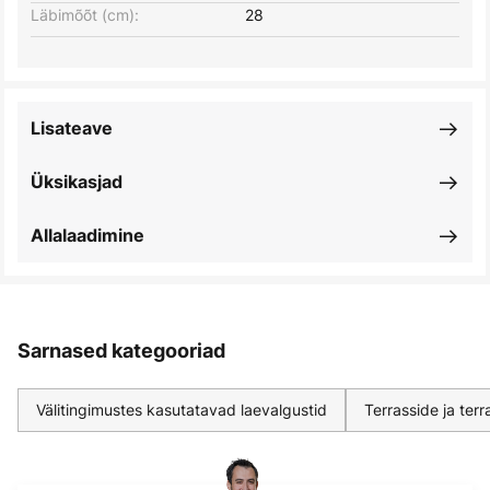
Läbimõõt (cm):
28
Lisateave
Üksikasjad
Allalaadimine
Sarnased kategooriad
Välitingimustes kasutatavad laevalgustid
Terrasside ja ter