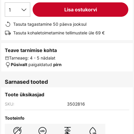
gallery
1
Lisa ostukorvi
Tasuta tagastamine 50 päeva jooksul
Tasuta kohaletoimetamine tellimustele üle 69 €
Teave tarnimise kohta
Tarneaeg: 4 - 5 nädalat
paigaldatud
Püsivalt
pirn
Sarnased tooted
Toote üksikasjad
SKU:
3502816
Tooteinfo