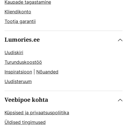
Kaupade tagastamine
Kliendikonto
Tootja garantii
Lumories.ee
Uudiskiri
Turunduskoostöö
Inspiratsioon
|
Nõuanded
Uudisteruum
Veebipoe kohta
Küpsised ja privaatsuspoliitika
Üldised tingimused