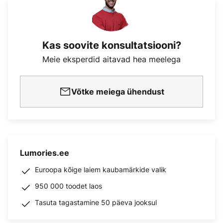
Kas soovite konsultatsiooni?
Meie eksperdid aitavad hea meelega
Võtke meiega ühendust
Lumories.ee
Euroopa kõige laiem kaubamärkide valik
950 000 toodet laos
Tasuta tagastamine 50 päeva jooksul