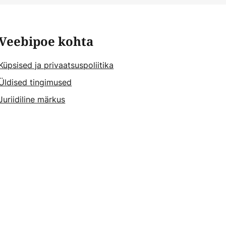
Veebipoe kohta
Küpsised ja privaatsuspoliitika
Üldised tingimused
Juriidiline märkus