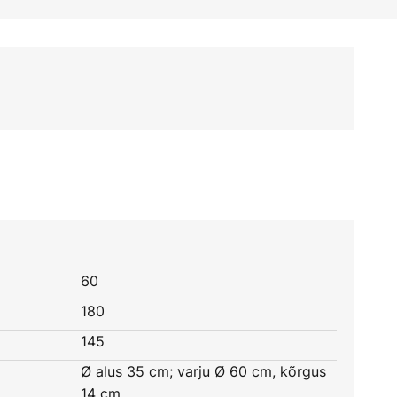
60
180
145
Ø alus 35 cm; varju Ø 60 cm, kõrgus
14 cm