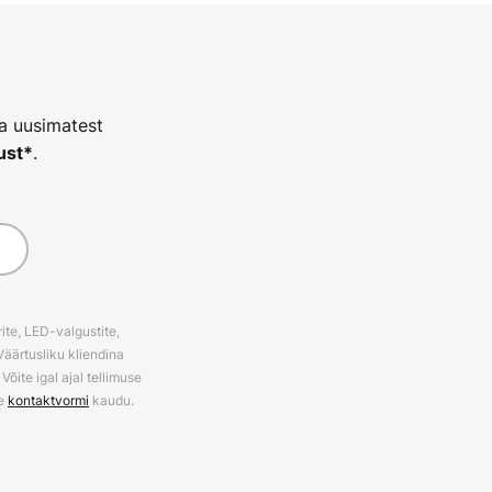
ja uusimatest
.
ust*
ite, LED-valgustite,
Väärtusliku kliendina
õite igal ajal tellimuse
ie
kontaktvormi
kaudu.