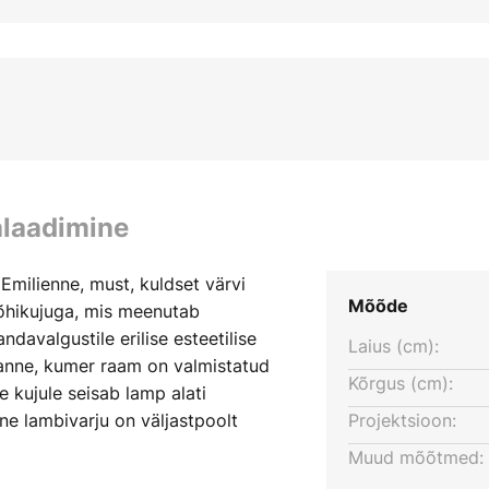
alaadimine
milienne, must, kuldset värvi
Mõõde
õhikujuga, mis meenutab
davalgustile erilise esteetilise
Laius (cm):
graanne, kumer raam on valmistatud
Kõrgus (cm):
 kujule seisab lamp alati
e lambivarju on väljastpoolt
Projektsioon:
tpoolt on see kaetud peene
Muud mõõtmed:
 poolt väga harmoonilise