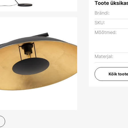
Toote üksika
Brändi:
SKU:
Mõõtmed:
Materjal:
Kõik toot