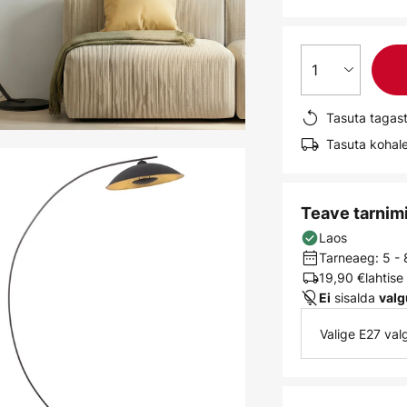
1
Tasuta tagas
Tasuta kohale
Teave tarnim
Laos
Tarneaeg: 5 -
19,90 €
lahtis
sisalda
Ei
valg
Valige E27 va