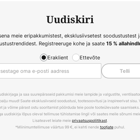
Uudiskiri
ena meie eripakkumistest, eksklusiivsetest soodustustest 
ustustrendidest. Registreeruge kohe ja saate
15 % allahindl
Eraklient
Ettevõte
Telli
udiskirjaga ja saa suurepäraseid pakkumisi meie lampide ja valgustite, ventilaator
palju muud! Saate eksklusiivseid soodustusi, tootesoovitusi ja inspireerivat sisu. 
t ja võime pärast ostu sooritamist pöörduda teie poole tooteülevaate saamiseks. V
ga uudiskirja lõpus oleval tellimuse tühistamise lingil või saates meile sõnumi me
Lisateavet leiate meie
privaatsuspoliitikast
.
*Miinimumtellimuse väärtus 99 €, ei kehti nende
tootjate
puhul.