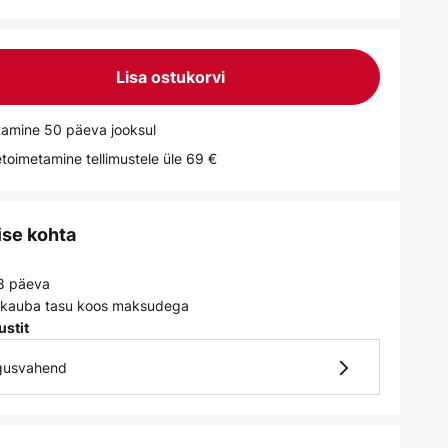
Lisa ostukorvi
tamine 50 päeva jooksul
toimetamine tellimustele üle 69 €
ise kohta
 8 päeva
e kauba tasu koos maksudega
ustit
lgusvahend