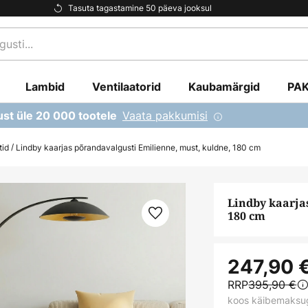
Tasuta tagastamine 50 päeva jooksul
Lambid
Ventilaatorid
Kaubamärgid
PA
Vaata pakkumisi
ust üle 20 000 tootele
tid
Lindby kaarjas põrandavalgusti Emilienne, must, kuldne, 180 cm
Lindby kaarja
180 cm
247,90 
RRP
395,90 €
koos käibemaksu