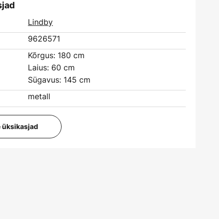
sjad
Lindby
9626571
Kõrgus: 180 cm
Laius: 60 cm
Sügavus: 145 cm
metall
e üksikasjad