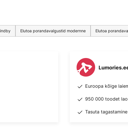
lindby
Elutoa porandavalgustid modernne
Elutoa porandava
Lumories.e
Euroopa kõige laie
950 000 toodet lao
Tasuta tagastamine