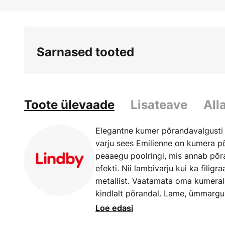
Skip
to
the
beginning
Sarnased tooted
of
the
images
gallery
Toote ülevaade
Lisateave
All
Elegantne kumer põrandavalgusti E
varju sees Emilienne on kumera p
peaaegu poolringi, mis annab põran
efekti. Nii lambivarju kui ka fili
metallist. Vaatamata oma kumerale
kindlalt põrandal. Lame, ümmargun
must nagu ülejäänud, ainult sees
Loe edasi
kullast fooliumiga, mis loob ühelt