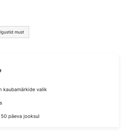
lgustid must
e
m kaubamärkide valik
s
 50 päeva jooksul