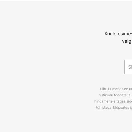
Kuule esimes
valg
Liitu Lumories.ee u
nutikodu toodete ja 
hindame teie tagasiside
tühistada, klõpsates i