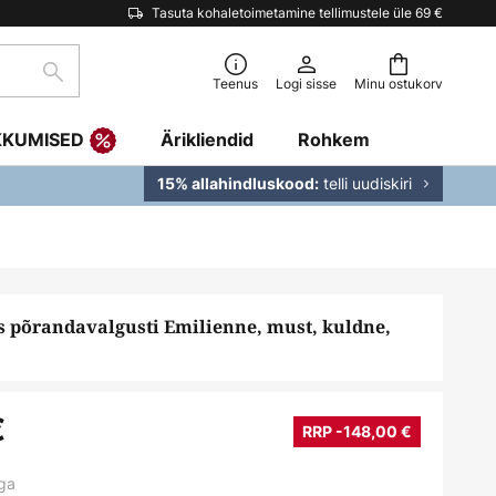
Tasuta kohaletoimetamine tellimustele üle 69 €
Otsi
Teenus
Logi sisse
Minu ostukorv
KKUMISED
Ärikliendid
Rohkem
telli uudiskiri
15% allahindluskood:
s põrandavalgusti Emilienne, must, kuldne,
€
RRP -148,00 €
ga