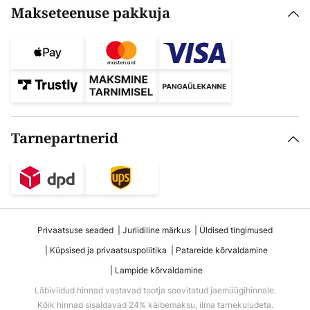
Makseteenuse pakkuja
Tarnepartnerid
Privaatsuse seaded
Juriidiline märkus
Üldised tingimused
Küpsised ja privaatsuspoliitika
Patareide kõrvaldamine
Lampide kõrvaldamine
Läbiviidud hinnad vastavad tootja soovitatud jaemüügihinnale.
Kõik hinnad sisaldavad 24% käibemaksu, ilma tarnekuludeta.