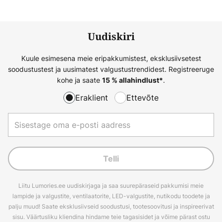
Uudiskiri
Kuule esimesena meie eripakkumistest, eksklusiivsetest
soodustustest ja uusimatest valgustustrendidest. Registreeruge
kohe ja saate
.
15 % allahindlust*
Eraklient
Ettevõte
Telli
Liitu Lumories.ee uudiskirjaga ja saa suurepäraseid pakkumisi meie
lampide ja valgustite, ventilaatorite, LED-valgustite, nutikodu toodete ja
palju muud! Saate eksklusiivseid soodustusi, tootesoovitusi ja inspireerivat
sisu. Väärtusliku kliendina hindame teie tagasisidet ja võime pärast ostu