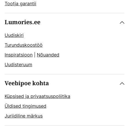
Tootja garantii
Lumories.ee
Uudiskiri
Turunduskoostöö
Inspiratsioon
|
Nõuanded
Uudisteruum
Veebipoe kohta
Küpsised ja privaatsuspoliitika
Üldised tingimused
Juriidiline märkus