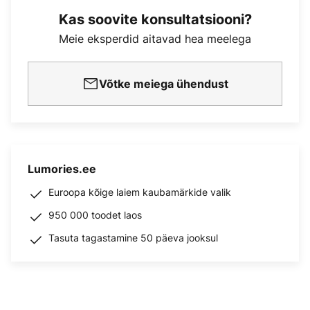
Kas soovite konsultatsiooni?
Meie eksperdid aitavad hea meelega
Võtke meiega ühendust
Lumories.ee
Euroopa kõige laiem kaubamärkide valik
950 000 toodet laos
Tasuta tagastamine 50 päeva jooksul