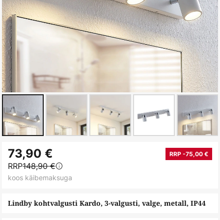
Skip
73,90 €
to
RRP -75,00 €
RRP
148,90 €
the
koos käibemaksuga
beginning
of
Lindby kohtvalgusti Kardo, 3-valgusti, valge, metall, IP44
the
images