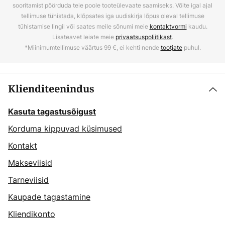
sooritamist pöörduda teie poole tooteülevaate saamiseks. Võite igal ajal
tellimuse tühistada, klõpsates iga uudiskirja lõpus oleval tellimuse
tühistamise lingil või saates meile sõnumi meie
kontaktvormi
kaudu.
Lisateavet leiate meie
privaatsuspoliitikast
.
*Miinimumtellimuse väärtus 99 €, ei kehti nende
tootjate
puhul.
Klienditeenindus
Kasuta tagastusõigust
Korduma kippuvad küsimused
Kontakt
Makseviisid
Tarneviisid
Kaupade tagastamine
Kliendikonto