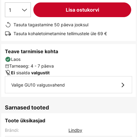
gallery
1
Lisa ostukorvi
Tasuta tagastamine 50 päeva jooksul
Tasuta kohaletoimetamine tellimustele üle 69 €
Teave tarnimise kohta
Laos
Tarneaeg: 4 - 7 päeva
sisalda
Ei
valgustit
Valige GU10 valgusvahend
Sarnased tooted
Toote üksikasjad
Brändi:
Lindby