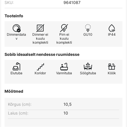
SKU:
9641087
Tooteinfo
Dimmerdata
Dimmer ei
Pirn ei
GU10
IP44
v
kuulu
kuulu
komplekti
komplekti
Sobib ideaalselt nendesse ruumidesse
Elutuba
Koridor
Vannituba
Söögituba
Köök
Mõõtmed
Kõrgus (cm):
10,5
Laius (cm):
10