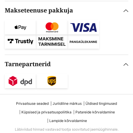
Makseteenuse pakkuja
Tarnepartnerid
Privaatsuse seaded
Juriidiline märkus
Üldised tingimused
Küpsised ja privaatsuspoliitika
Patareide kõrvaldamine
Lampide kõrvaldamine
Läbiviidud hinnad vastavad tootja soovitatud jaemüügihinnale.