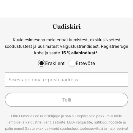
Uudiskiri
Kuule esimesena meie eripakkumistest, eksklusiivsetest
soodustustest ja uusimatest valgustustrendidest. Registreeruge
kohe ja saate
.
15 % allahindlust*
Eraklient
Ettevõte
Telli
Liitu Lumories.ee uudiskirjaga ja saa suurepäraseid pakkumisi meie
lampide ja valgustite, ventilaatorite, LED-valgustite, nutikodu toodete ja
palju muud! Saate eksklusiivseid soodustusi, tootesoovitusi ja inspireerivat