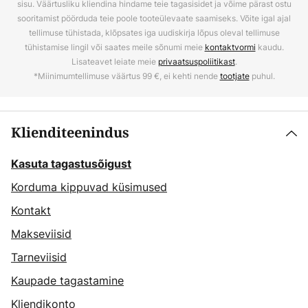
sisu. Väärtusliku kliendina hindame teie tagasisidet ja võime pärast ostu
sooritamist pöörduda teie poole tooteülevaate saamiseks. Võite igal ajal
tellimuse tühistada, klõpsates iga uudiskirja lõpus oleval tellimuse
tühistamise lingil või saates meile sõnumi meie
kontaktvormi
kaudu.
Lisateavet leiate meie
privaatsuspoliitikast
.
*Miinimumtellimuse väärtus 99 €, ei kehti nende
tootjate
puhul.
Klienditeenindus
Kasuta tagastusõigust
Korduma kippuvad küsimused
Kontakt
Makseviisid
Tarneviisid
Kaupade tagastamine
Kliendikonto