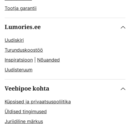
Tootja garantii
Lumories.ee
Uudiskiri
Turunduskoostöö
Inspiratsioon
|
Nõuanded
Uudisteruum
Veebipoe kohta
Küpsised ja privaatsuspoliitika
Üldised tingimused
Juriidiline märkus