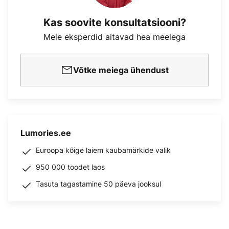
Kas soovite konsultatsiooni?
Meie eksperdid aitavad hea meelega
Võtke meiega ühendust
Lumories.ee
Euroopa kõige laiem kaubamärkide valik
950 000 toodet laos
Tasuta tagastamine 50 päeva jooksul