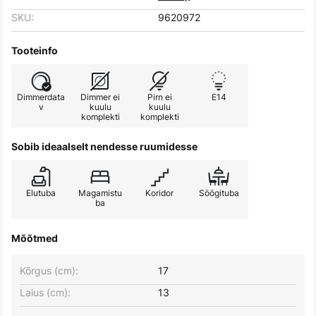
SKU:
9620972
Tooteinfo
Dimmerdata
Dimmer ei
Pirn ei
E14
v
kuulu
kuulu
komplekti
komplekti
Sobib ideaalselt nendesse ruumidesse
Elutuba
Magamistu
Koridor
Söögituba
ba
Mõõtmed
Kõrgus (cm):
17
Laius (cm):
13