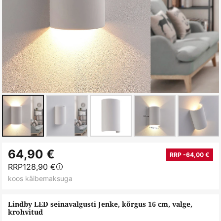
Skip
64,90 €
to
RRP -64,00 €
RRP
128,90 €
the
koos käibemaksuga
beginning
of
Lindby LED seinavalgusti Jenke, kõrgus 16 cm, valge,
the
krohvitud
images