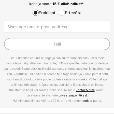
kohe ja saate
.
15 % allahindlust*
Eraklient
Ettevõte
Telli
Liitu Lumories.ee uudiskirjaga ja saa suurepäraseid pakkumisi meie
lampide ja valgustite, ventilaatorite, LED-valgustite, nutikodu toodete ja
palju muud! Saate eksklusiivseid soodustusi, tootesoovitusi ja inspireerivat
sisu. Väärtusliku kliendina hindame teie tagasisidet ja võime pärast ostu
sooritamist pöörduda teie poole tooteülevaate saamiseks. Võite igal ajal
tellimuse tühistada, klõpsates iga uudiskirja lõpus oleval tellimuse
tühistamise lingil või saates meile sõnumi meie
kontaktvormi
kaudu.
Lisateavet leiate meie
privaatsuspoliitikast
.
*Miinimumtellimuse väärtus 99 €, ei kehti nende
tootjate
puhul.