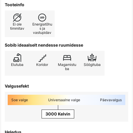
Tooteinfo
Ei ole
Energiatõhu
timmitav
s ja
vastupidav
Sobib ideaalselt nendesse ruumidesse
Elutuba
Koridor
Magamistu
Söögituba
ba
Valgusefekt
Soe valge
Universaalne valge
Päevavalgus
3000 Kelvin
Heledus