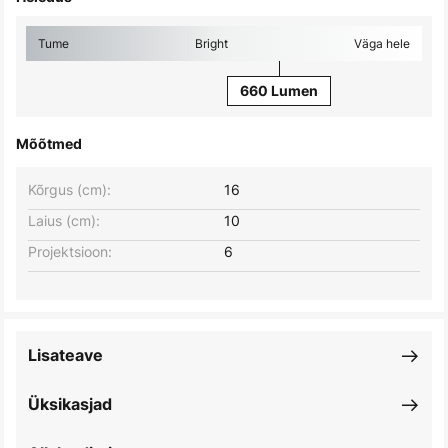
Tume
Bright
Väga hele
660 Lumen
Mõõtmed
Kõrgus (cm):
16
Laius (cm):
10
Projektsioon:
6
Lisateave
Üksikasjad