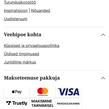
Turunduskoostöö
Inspiratsioon
|
Nõuanded
Uudisteruum
Veebipoe kohta
Küpsised ja privaatsuspoliitika
Üldised tingimused
Juriidiline märkus
Makseteenuse pakkuja