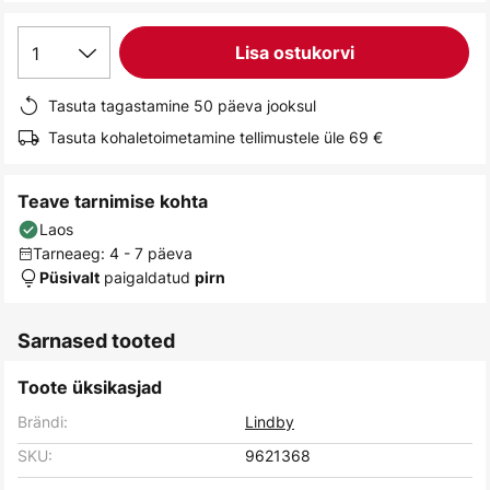
gallery
1
Lisa ostukorvi
Tasuta tagastamine 50 päeva jooksul
Tasuta kohaletoimetamine tellimustele üle 69 €
Teave tarnimise kohta
Laos
Tarneaeg: 4 - 7 päeva
paigaldatud
Püsivalt
pirn
Sarnased tooted
Toote üksikasjad
Brändi:
Lindby
SKU:
9621368