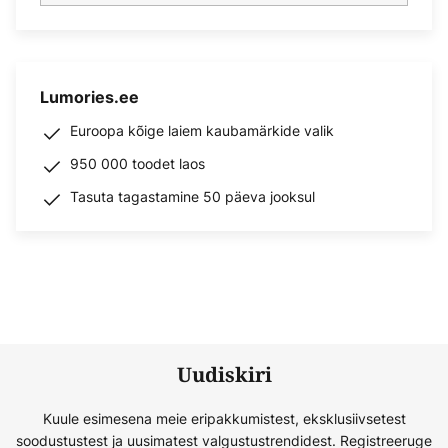
Lumories.ee
Euroopa kõige laiem kaubamärkide valik
950 000 toodet laos
Tasuta tagastamine 50 päeva jooksul
Uudiskiri
Kuule esimesena meie eripakkumistest, eksklusiivsetest
soodustustest ja uusimatest valgustustrendidest. Registreeruge