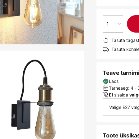
1
Tasuta tagas
Tasuta kohale
Teave tarnim
Laos
Tarneaeg: 4 -
sisalda
Ei
valg
Valige E27 va
Toote üksika