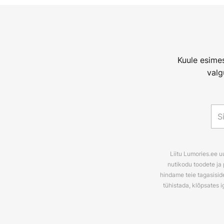
Kuule esimes
valg
Liitu Lumories.ee u
nutikodu toodete ja 
hindame teie tagasiside
tühistada, klõpsates i