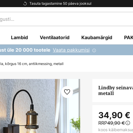
Tasuta tagastamine 50 päeva jooksul
Lambid
Ventilaatorid
Kaubamärgid
PA
Vaata pakkumisi
ust üle 20 000 tootele
la, kõrgus 16 cm, antiikmessing, metall
Lindby seinava
metall
34,90 €
RRP
49,90 €
koos käibemaksu