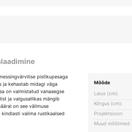
alaadimine
 messingvärvilise pistikupesaga
Mõõde
lis ja kehastab midagi väga
pesa on valmistatud vanaaegse
Laius (cm):
ist ja valgusallikas mängib
Kõrgus (cm):
 määral on see välimuse
kindlasti valima rustikaalsed
Projektsioon:
gusallika, sest need näevad väga
Muud mõõtmed: