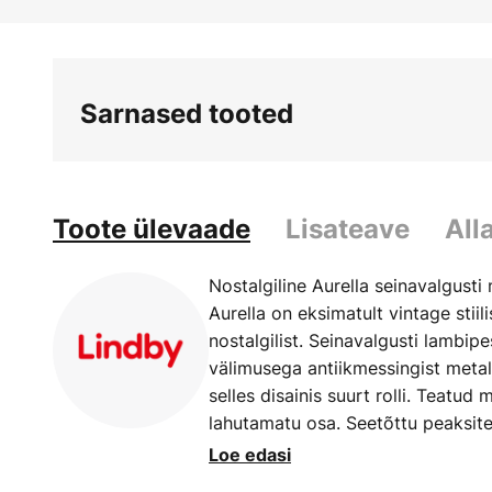
Skip
to
the
beginning
Sarnased tooted
of
the
images
gallery
Toote ülevaade
Lisateave
All
Nostalgiline Aurella seinavalgusti
Aurella on eksimatult vintage stii
nostalgilist. Seinavalgusti lambi
välimusega antiikmessingist metall
selles disainis suurt rolli. Teatud
lahutamatu osa. Seetõttu peaksite 
lambid, kui valite sobiva E27 val
Loe edasi
stiilsed välja.