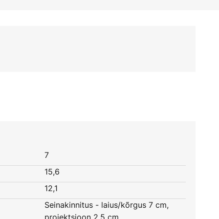
7
15,6
12,1
Seinakinnitus - laius/kõrgus 7 cm,
projektsioon 2,5 cm