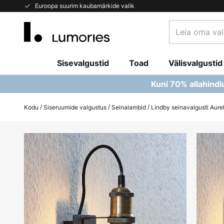
Skip
Euroopa suurim kaubamärkide valik
to
Leia
Content
oma
valgusti...
Sisevalgustid
Toad
Välisvalgustid
Kuni 70% allahindl
Kodu
Siseruumide valgustus
Seinalambid
Lindby seinavalgusti Aurel
Skip
to
the
end
of
the
images