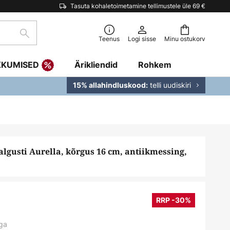
Tasuta kohaletoimetamine tellimustele üle 69 €
Otsi
Teenus
Logi sisse
Minu ostukorv
KKUMISED
Ärikliendid
Rohkem
telli uudiskiri
15% allahindluskood:
lgusti Aurella, kõrgus 16 cm, antiikmessing,
RRP -30%
ga