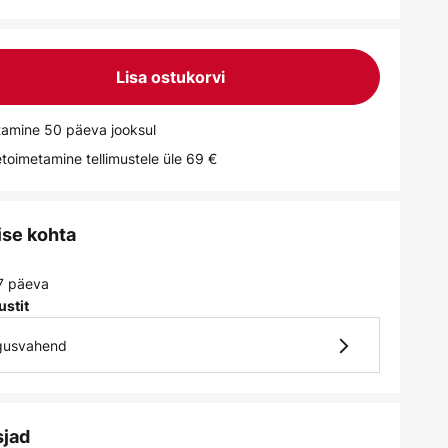
Lisa ostukorvi
tamine 50 päeva jooksul
toimetamine tellimustele üle 69 €
ise kohta
 7 päeva
ustit
lgusvahend
sjad