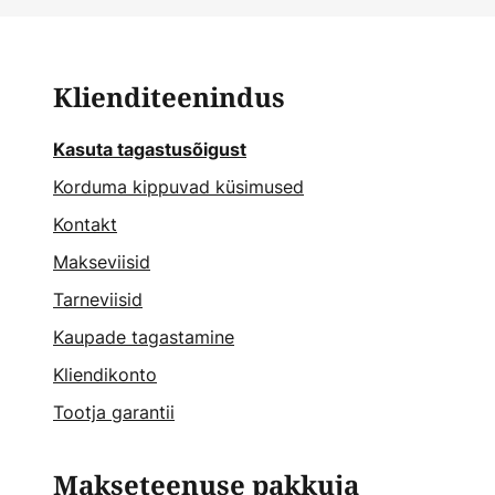
Klienditeenindus
Kasuta tagastusõigust
Korduma kippuvad küsimused
Kontakt
Makseviisid
Tarneviisid
Kaupade tagastamine
Kliendikonto
Tootja garantii
Makseteenuse pakkuja