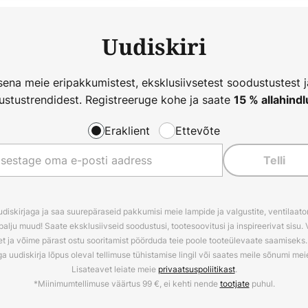
Uudiskiri
ena meie eripakkumistest, eksklusiivsetest soodustustest 
ustustrendidest. Registreeruge kohe ja saate
15 % allahindl
Eraklient
Ettevõte
Telli
udiskirjaga ja saa suurepäraseid pakkumisi meie lampide ja valgustite, ventilaator
palju muud! Saate eksklusiivseid soodustusi, tootesoovitusi ja inspireerivat sisu. 
t ja võime pärast ostu sooritamist pöörduda teie poole tooteülevaate saamiseks. V
ga uudiskirja lõpus oleval tellimuse tühistamise lingil või saates meile sõnumi me
Lisateavet leiate meie
privaatsuspoliitikast
.
*Miinimumtellimuse väärtus 99 €, ei kehti nende
tootjate
puhul.