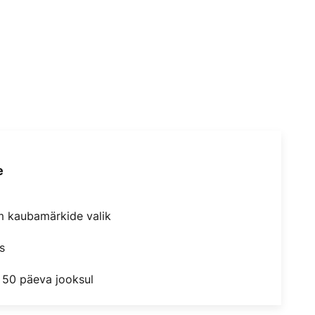
e
m kaubamärkide valik
s
 50 päeva jooksul