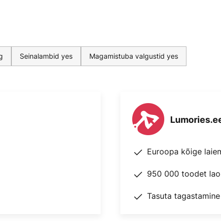
g
Seinalambid yes
Magamistuba valgustid yes
Lumories.e
Euroopa kõige laie
950 000 toodet lao
Tasuta tagastamine