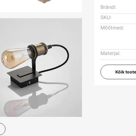
Brändi:
SKU:
Mõõtmed:
Materjal:
Kõik toot