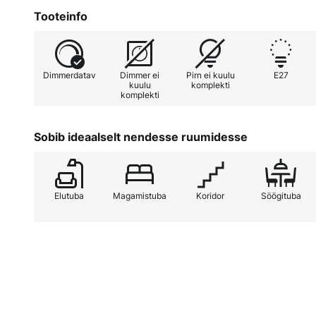
Tooteinfo
Dimmerdatav
Dimmer ei
Pirn ei kuulu
E27
kuulu
komplekti
komplekti
Sobib ideaalselt nendesse ruumidesse
Elutuba
Magamistuba
Koridor
Söögituba