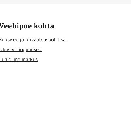
Veebipoe kohta
Küpsised ja privaatsuspoliitika
Üldised tingimused
Juriidiline märkus