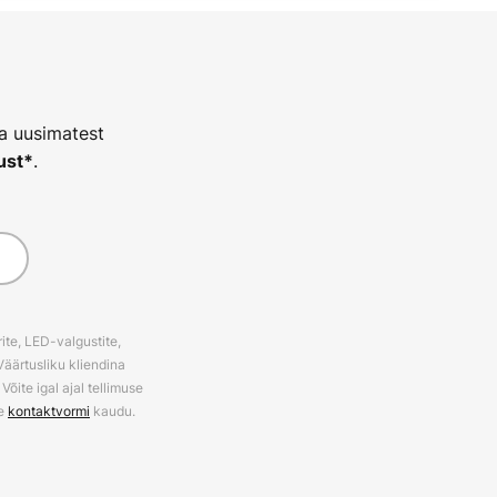
ja uusimatest
.
ust*
ite, LED-valgustite,
Väärtusliku kliendina
õite igal ajal tellimuse
ie
kontaktvormi
kaudu.