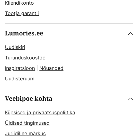
Kliendikonto
Tootja garantii
Lumories.ee
Uudiskiri
Turunduskoostöö
Inspiratsioon
|
Nõuanded
Uudisteruum
Veebipoe kohta
Küpsised ja privaatsuspoliitika
Üldised tingimused
Juriidiline märkus