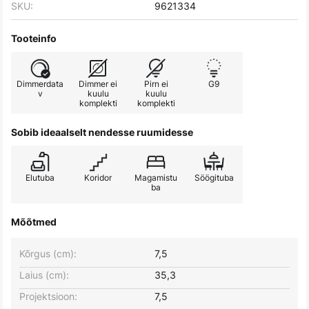
SKU:
9621334
Tooteinfo
Dimmerdata
Dimmer ei
Pirn ei
G9
v
kuulu
kuulu
komplekti
komplekti
Sobib ideaalselt nendesse ruumidesse
Elutuba
Koridor
Magamistu
Söögituba
ba
Mõõtmed
Kõrgus (cm):
7,5
Laius (cm):
35,3
Projektsioon:
7,5