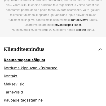
sisu. Väärtusliku kliendina hindame teie tagasisidet ja võime pärast ostu
sooritamist pöörduda teie poole tooteülevaate saamiseks. Võite igal ajal
tellimuse tühistada, klõpsates iga uudiskirja lõpus oleval tellimuse
tühistamise lingil või saates meile sõnumi meie
kontaktvormi
kaudu.
Lisateavet leiate meie
privaatsuspoliitikast
.
*Miinimumtellimuse väärtus 99 €, ei kehti nende
tootjate
puhul.
Klienditeenindus
Kasuta tagastusõigust
Korduma kippuvad küsimused
Kontakt
Makseviisid
Tarneviisid
Kaupade tagastamine