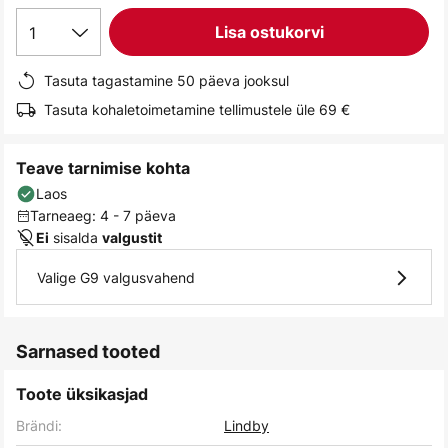
gallery
1
Lisa ostukorvi
Tasuta tagastamine 50 päeva jooksul
Tasuta kohaletoimetamine tellimustele üle 69 €
Teave tarnimise kohta
Laos
Tarneaeg: 4 - 7 päeva
sisalda
Ei
valgustit
Valige G9 valgusvahend
Sarnased tooted
Toote üksikasjad
Brändi:
Lindby