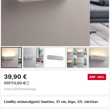
Skip
39,90 €
to
RRP -46%
RRP
73,90 €
the
koos käibemaksuga
beginning
of
Lindby seinavalgusti Santino, 35 cm, kips, G9, värvitav
the
images