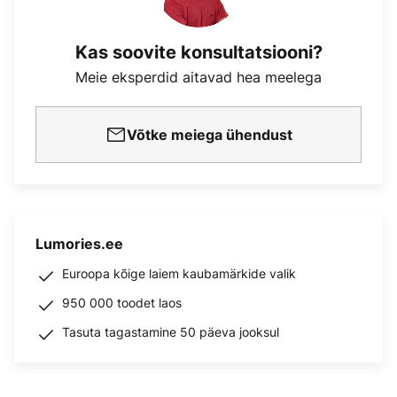
Kas soovite konsultatsiooni?
Meie eksperdid aitavad hea meelega
Võtke meiega ühendust
Lumories.ee
Euroopa kõige laiem kaubamärkide valik
950 000 toodet laos
Tasuta tagastamine 50 päeva jooksul