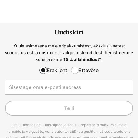
Uudiskiri
Kuule esimesena meie eripakkumistest, eksklusiivsetest
soodustustest ja uusimatest valgustustrendidest. Registreeruge
kohe ja saate
.
15 % allahindlust*
Eraklient
Ettevõte
Telli
Liitu Lumories.ee uudiskirjaga ja saa suurepäraseid pakkumisi meie
lampide ja valgustite, ventilaatorite, LED-valgustite, nutikodu toodete ja
palju muud! Saate eksklusiivseid soodustusi, tootesoovitusi ja inspireerivat