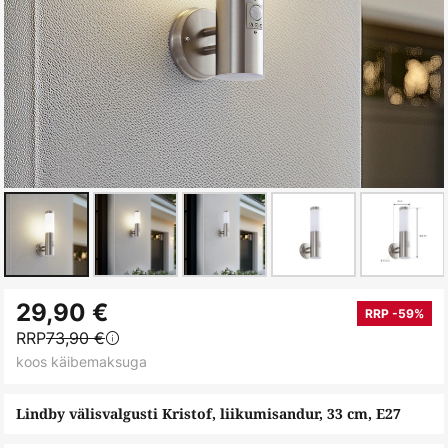
Skip
29,90 €
to
RRP -59%
RRP
73,90 €
the
koos käibemaksuga
beginning
of
Lindby välisvalgusti Kristof, liikumisandur, 33 cm, E27
the
images