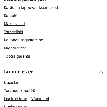
Korduma kippuvad küsimused
Kontakt
Makseviisid
Tarneviisid
Kaupade tagastamine
Kliendikonto
Tootja garantii
Lumories.ee
Uudiskiri
Turunduskoostöö
Inspiratsioon
|
Nõuanded
Uudisteruum