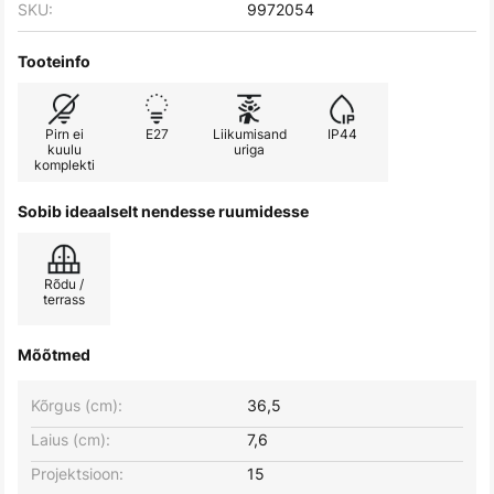
SKU:
9972054
Tooteinfo
Pirn ei
E27
Liikumisand
IP44
kuulu
uriga
komplekti
Sobib ideaalselt nendesse ruumidesse
Rõdu /
terrass
Mõõtmed
Kõrgus (cm):
36,5
Laius (cm):
7,6
Projektsioon:
15