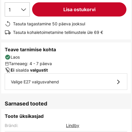
gallery
1
Lisa ostukorvi
Tasuta tagastamine 50 päeva jooksul
Tasuta kohaletoimetamine tellimustele üle 69 €
Teave tarnimise kohta
Laos
Tarneaeg: 4 - 7 päeva
sisalda
Ei
valgustit
Valige E27 valgusvahend
Sarnased tooted
Toote üksikasjad
Brändi:
Lindby