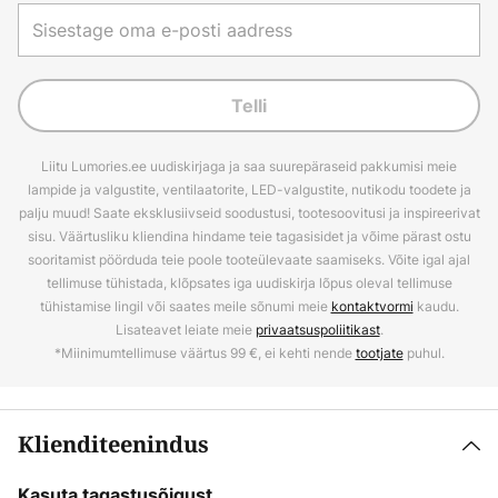
Telli
Liitu Lumories.ee uudiskirjaga ja saa suurepäraseid pakkumisi meie
lampide ja valgustite, ventilaatorite, LED-valgustite, nutikodu toodete ja
palju muud! Saate eksklusiivseid soodustusi, tootesoovitusi ja inspireerivat
sisu. Väärtusliku kliendina hindame teie tagasisidet ja võime pärast ostu
sooritamist pöörduda teie poole tooteülevaate saamiseks. Võite igal ajal
tellimuse tühistada, klõpsates iga uudiskirja lõpus oleval tellimuse
tühistamise lingil või saates meile sõnumi meie
kontaktvormi
kaudu.
Lisateavet leiate meie
privaatsuspoliitikast
.
*Miinimumtellimuse väärtus 99 €, ei kehti nende
tootjate
puhul.
Klienditeenindus
Kasuta tagastusõigust