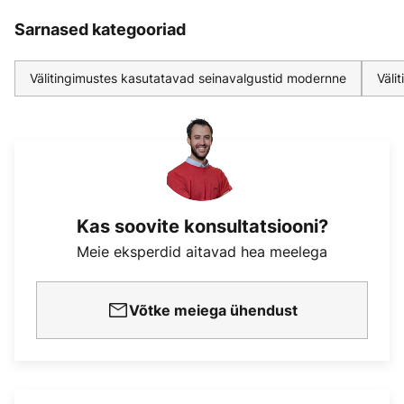
Sarnased kategooriad
Välitingimustes kasutatavad seinavalgustid modernne
Väli
Kas soovite konsultatsiooni?
Meie eksperdid aitavad hea meelega
Võtke meiega ühendust