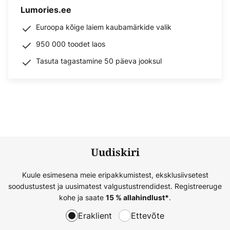
Lumories.ee
Euroopa kõige laiem kaubamärkide valik
950 000 toodet laos
Tasuta tagastamine 50 päeva jooksul
Uudiskiri
Kuule esimesena meie eripakkumistest, eksklusiivsetest
soodustustest ja uusimatest valgustustrendidest. Registreeruge
kohe ja saate
.
15 % allahindlust*
Eraklient
Ettevõte