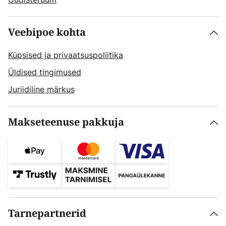
Veebipoe kohta
Küpsised ja privaatsuspoliitika
Üldised tingimused
Juriidiline märkus
Makseteenuse pakkuja
Tarnepartnerid