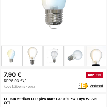
Skip
7,90 €
to
RRP -11%
RRP
8,90 €
the
Andmed
koos käibemaksuga
beginning
of
LUUMR nutikas LED-pirn matt E27 A60 7W Tuya WLAN
the
CCT
images