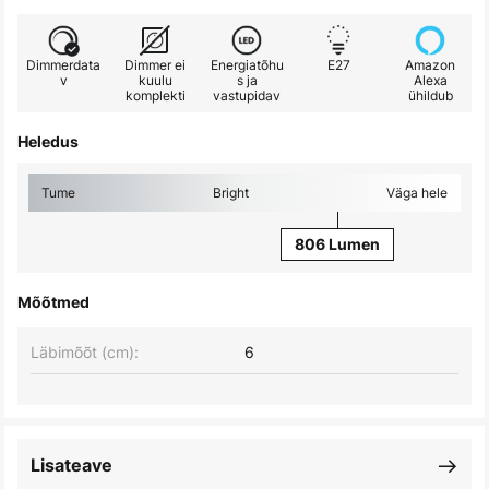
Dimmerdata
Dimmer ei
Energiatõhu
E27
Amazon
v
kuulu
s ja
Alexa
komplekti
vastupidav
ühildub
Heledus
Tume
Bright
Väga hele
806 Lumen
Mõõtmed
Läbimõõt (cm):
6
Lisateave