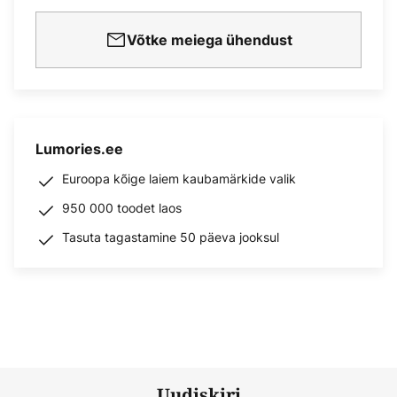
Võtke meiega ühendust
Lumories.ee
Euroopa kõige laiem kaubamärkide valik
950 000 toodet laos
Tasuta tagastamine 50 päeva jooksul
Uudiskiri