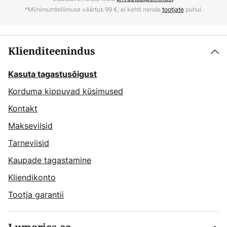
*Miinimumtellimuse väärtus 99 €, ei kehti nende
tootjate
puhul.
Klienditeenindus
Kasuta tagastusõigust
Korduma kippuvad küsimused
Kontakt
Makseviisid
Tarneviisid
Kaupade tagastamine
Kliendikonto
Tootja garantii