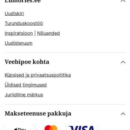
Lumories.ee
Uudiskiri
Turunduskoostöö
Inspiratsioon
|
Nõuanded
Uudisteruum
Veebipoe kohta
Küpsised ja privaatsuspoliitika
Üldised tingimused
Juriidiline märkus
Makseteenuse pakkuja