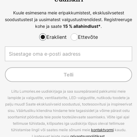
Kuule esimesena meie eripakkumistest, eksklusiivsetest
soodustustest ja uusimatest valgustustrendidest. Registreeruge
kohe ja saate
.
15 % allahindlust*
Eraklient
Ettevõte
Telli
Liitu Lumories.ee uudiskirjaga ja saa suurepäraseid pakkumisi meie
lampide ja valgustite, ventilaatorite, LED-valgustite, nutikodu toodete ja
palju muud! Saate eksklusiivseid soodustusi, tootesoovitusi ja inspireerivat
sisu. Väärtusliku kliendina hindame teie tagasisidet ja võime pärast ostu
sooritamist pöörduda teie poole tooteülevaate saamiseks. Võite igal ajal
tellimuse tühistada, klõpsates iga uudiskirja lõpus oleval tellimuse
tühistamise lingil või saates meile sõnumi meie
kontaktvormi
kaudu.
Lisateavet leiate meie
privaatsuspoliitikast
.