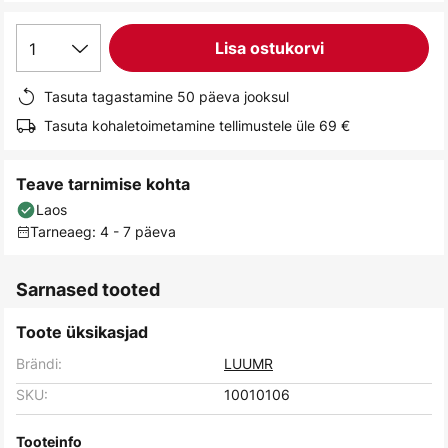
gallery
1
Lisa ostukorvi
Tasuta tagastamine 50 päeva jooksul
Tasuta kohaletoimetamine tellimustele üle 69 €
Teave tarnimise kohta
Laos
Tarneaeg: 4 - 7 päeva
Sarnased tooted
Toote üksikasjad
Brändi:
LUUMR
SKU:
10010106
Tooteinfo