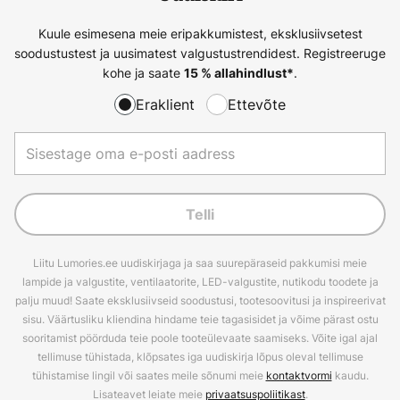
Kuule esimesena meie eripakkumistest, eksklusiivsetest
soodustustest ja uusimatest valgustustrendidest. Registreeruge
kohe ja saate
.
15 % allahindlust*
Eraklient
Ettevõte
Telli
Liitu Lumories.ee uudiskirjaga ja saa suurepäraseid pakkumisi meie
lampide ja valgustite, ventilaatorite, LED-valgustite, nutikodu toodete ja
palju muud! Saate eksklusiivseid soodustusi, tootesoovitusi ja inspireerivat
sisu. Väärtusliku kliendina hindame teie tagasisidet ja võime pärast ostu
sooritamist pöörduda teie poole tooteülevaate saamiseks. Võite igal ajal
tellimuse tühistada, klõpsates iga uudiskirja lõpus oleval tellimuse
tühistamise lingil või saates meile sõnumi meie
kontaktvormi
kaudu.
Lisateavet leiate meie
privaatsuspoliitikast
.