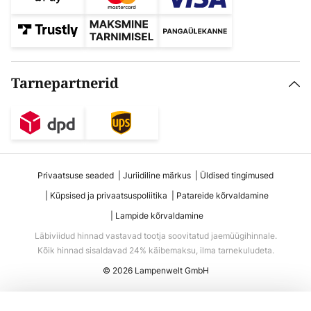
Tarnepartnerid
Privaatsuse seaded
Juriidiline märkus
Üldised tingimused
Küpsised ja privaatsuspoliitika
Patareide kõrvaldamine
Lampide kõrvaldamine
Läbiviidud hinnad vastavad tootja soovitatud jaemüügihinnale.
Kõik hinnad sisaldavad 24% käibemaksu, ilma tarnekuludeta.
© 2026 Lampenwelt GmbH