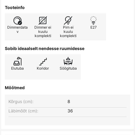
Tooteinfo
Dimmerdata
Dimmer ei
Pirn ei
E27
v
kuulu
kuulu
komplekti
komplekti
Sobib ideaalselt nendesse ruumidesse
Elutuba
Koridor
Söögituba
Mõõtmed
Kõrgus (cm):
8
Läbimõõt (cm):
36