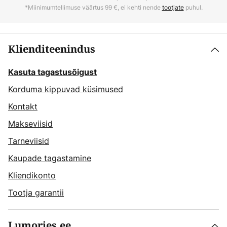
*Miinimumtellimuse väärtus 99 €, ei kehti nende
tootjate
puhul.
Klienditeenindus
Kasuta tagastusõigust
Korduma kippuvad küsimused
Kontakt
Makseviisid
Tarneviisid
Kaupade tagastamine
Kliendikonto
Tootja garantii
Lumories.ee