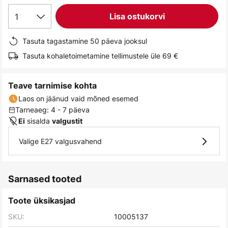
gallery
1
Lisa ostukorvi
Tasuta tagastamine 50 päeva jooksul
Tasuta kohaletoimetamine tellimustele üle 69 €
Teave tarnimise kohta
Laos on jäänud vaid mõned esemed
Tarneaeg: 4 - 7 päeva
sisalda
Ei
valgustit
Valige E27 valgusvahend
Sarnased tooted
Toote üksikasjad
SKU:
10005137