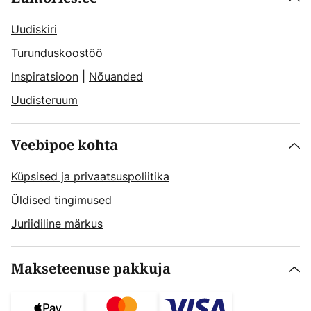
Uudiskiri
Turunduskoostöö
Inspiratsioon
|
Nõuanded
Uudisteruum
Veebipoe kohta
Küpsised ja privaatsuspoliitika
Üldised tingimused
Juriidiline märkus
Makseteenuse pakkuja