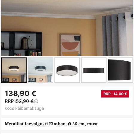
Skip
138,90 €
to
RRP -14,00 €
RRP
152,90 €
the
koos käibemaksuga
beginning
of
Metallist laevalgusti Kimban, Ø 36 cm, must
the
images