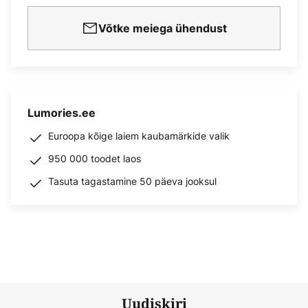
Võtke meiega ühendust
Lumories.ee
Euroopa kõige laiem kaubamärkide valik
950 000 toodet laos
Tasuta tagastamine 50 päeva jooksul
Uudiskiri