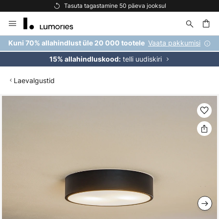
Tasuta tagastamine 50 päeva jooksul
Skip
to
Content
Vaata pakkumisi
Kuni 70% allahindlust üle 20 000 tootele
telli uudiskiri
15% allahindluskood:
Laevalgustid
Skip
to
the
end
of
the
images
gallery