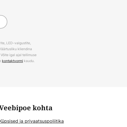
ite, LED-valgustite,
Väärtusliku kliendina
õite igal ajal tellimuse
ie
kontaktvormi
kaudu.
Veebipoe kohta
Küpsised ja privaatsuspoliitika