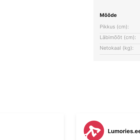
Mõõde
Pikkus (cm):
Läbimõõt (cm):
Netokaal (kg):
Lumories.e