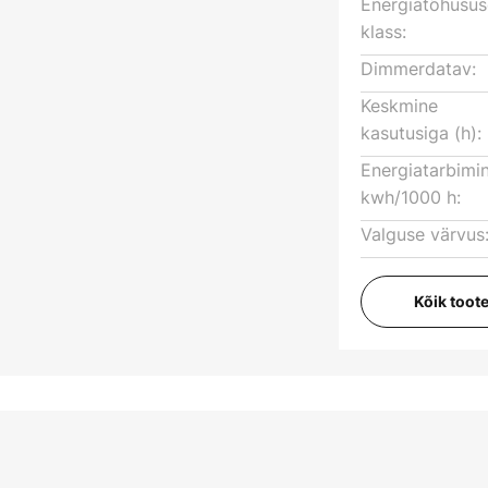
Energiatõhusu
klass:
Dimmerdatav:
Keskmine
kasutusiga (h):
Energiatarbimi
kwh/1000 h:
Valguse värvus
Kõik toot