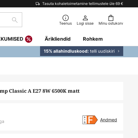
Tasuta kohaletoimetamine tellimustele üle 69 €
Otsi
Teenus
Logi sisse
Minu ostukorv
KKUMISED
Ärikliendid
Rohkem
telli uudiskiri
15% allahindluskood:
p Classic A E27 8W 6500K matt
Andmed
ga