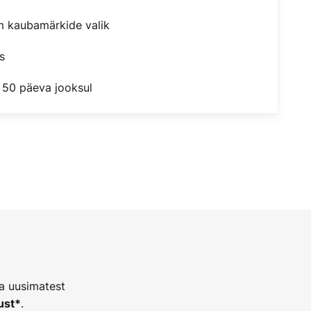
m kaubamärkide valik
s
 50 päeva jooksul
ja uusimatest
.
ust*