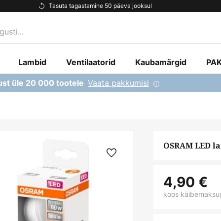
Tasuta tagastamine 50 päeva jooksul
Lambid
Ventilaatorid
Kaubamärgid
PA
Vaata pakkumisi
ust üle 20 000 tootele
OSRAM LED lam
4,90 €
koos käibemaksu