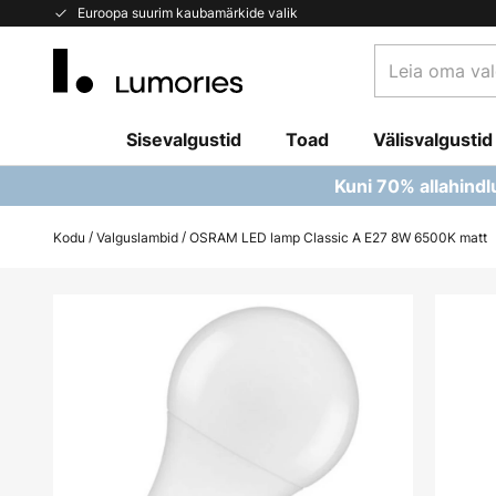
Skip
Euroopa suurim kaubamärkide valik
to
Leia
Content
oma
valgusti...
Sisevalgustid
Toad
Välisvalgustid
Kuni 70% allahindl
Kodu
Valguslambid
OSRAM LED lamp Classic A E27 8W 6500K matt
Skip
to
the
end
of
the
images