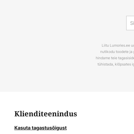
Liitu Lumories.ee u
nutikodu toodete ja 
hindame teie tagasiside
tühistada, klõpsates i
Klienditeenindus
Kasuta tagastusõigust