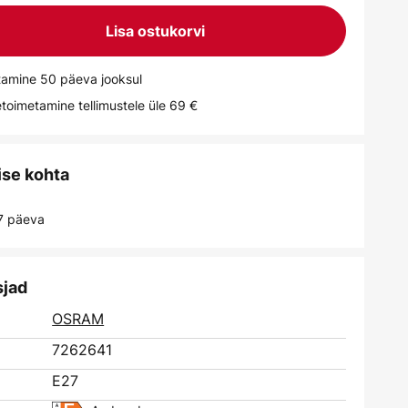
Lisa ostukorvi
tamine 50 päeva jooksul
toimetamine tellimustele üle 69 €
ise kohta
 7 päeva
sjad
OSRAM
7262641
E27