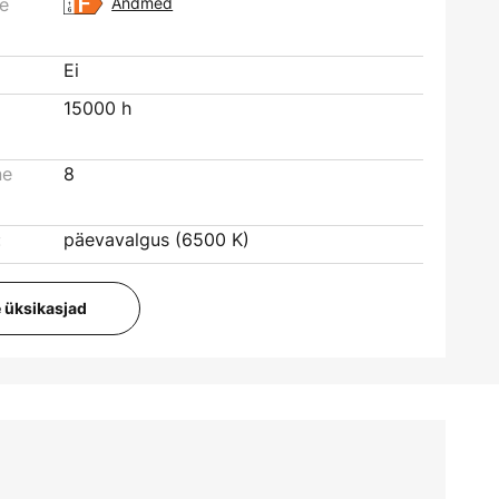
se
Andmed
Ei
15000 h
ne
8
:
päevavalgus (6500 K)
e üksikasjad