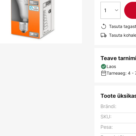
1
Tasuta tagas
Tasuta kohale
Teave tarnim
Laos
Tarneaeg: 4 -
Toote üksika
Brändi:
SKU:
Pesa: