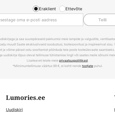
Eraklient
Ettevõte
Telli
udiskirjaga ja saa suurepäraseid pakkumisi meie lampide ja valgustite, ventilaator
palju muud! Saate eksklusiivseid soodustusi, tootesoovitusi ja inspireerivat sisu. 
t ja võime pärast ostu sooritamist pöörduda teie poole tooteülevaate saamiseks. V
ga uudiskirja lõpus oleval tellimuse tühistamise lingil või saates meile sõnumi me
Lisateavet leiate meie
privaatsuspoliitikast
.
*Miinimumtellimuse väärtus 99 €, ei kehti nende
tootjate
puhul.
Lumories.ee
Uudiskiri