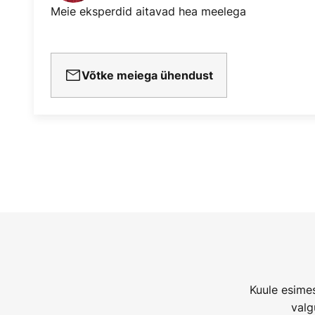
Meie eksperdid aitavad hea meelega
Võtke meiega ühendust
Kuule esimes
valg