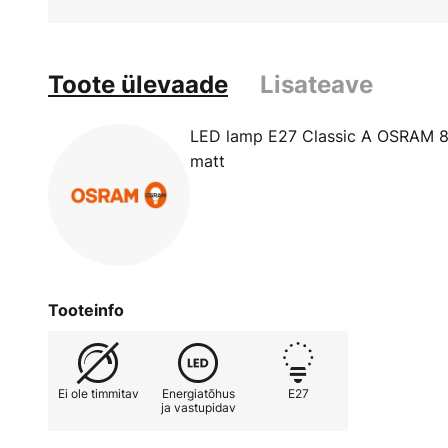
Toote ülevaade
Lisateave
LED lamp E27 Classic A OSRAM 8 
matt
Tooteinfo
Ei ole timmitav
Energiatõhus
E27
ja vastupidav