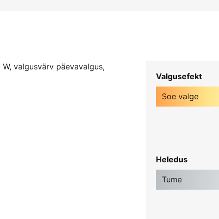
W, valgusvärv päevavalgus,
Valgusefekt
Soe valge
Heledus
Tume