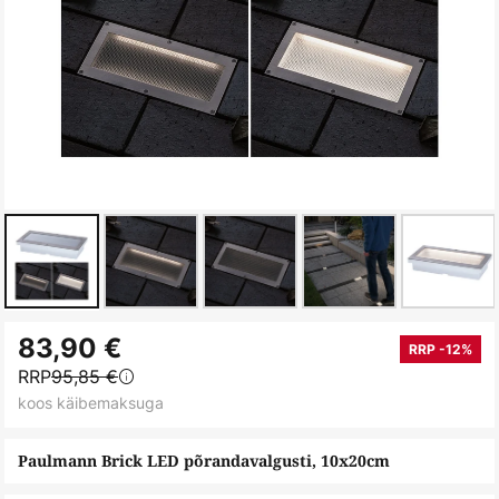
Skip
83,90 €
to
RRP -12%
RRP
95,85 €
the
koos käibemaksuga
beginning
of
Paulmann Brick LED põrandavalgusti, 10x20cm
the
images