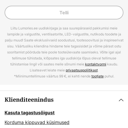
Telli
Liitu Lumories.ee uudiskirjaga ja saa suurepäraseid pakkumisi meie
lampide ja valgustite, ventilaatorite, LED-valgustite, nutikodu toodete ja
palju muud! Saate eksklusiivseid soodustusi, tootesoovitusi ja inspireerivat
sisu. Väärtusliku kliendina hindame teie tagasisidet ja võime pärast ostu
sooritamist pöörduda teie poole tooteülevaate saamiseks. Võite igal ajal
tellimuse tühistada, klõpsates iga uudiskirja lõpus oleval tellimuse
tühistamise lingil või saates meile sõnumi meie
kontaktvormi
kaudu.
Lisateavet leiate meie
privaatsuspoliitikast
.
*Miinimumtellimuse väärtus 99 €, ei kehti nende
tootjate
puhul.
Klienditeenindus
Kasuta tagastusõigust
Korduma kippuvad küsimused