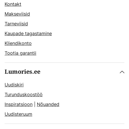
Kontakt
Makseviisid
Tarneviisid
Kaupade tagastamine
Kliendikonto
Tootja garantii
Lumories.ee
Uudiskiri
Turunduskoostöö
Inspiratsioon
|
Nõuanded
Uudisteruum