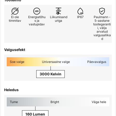
Ei ole
Energiatõhu
Liikumisand
IP67
Paulmann -
timmitav
s ja
uriga
5-aastane
vastupidav
tootegaranti
i, välja
arvatud
valgusallika
d
Valgusefekt
Soe valge
Universaalne valge
Päevavalgus
3000 Kelvin
Heledus
Tume
Bright
Väga hele
160 Lumen