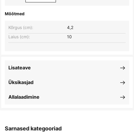
Mõõtmed
Kõrgus (cm):
4,2
Laius (cm):
10
Lisateave
Üksikasjad
Allalaadimine
Sarnased kategooriad