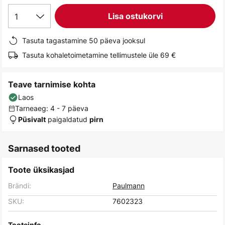
gallery
1
Lisa ostukorvi
Tasuta tagastamine 50 päeva jooksul
Tasuta kohaletoimetamine tellimustele üle 69 €
Teave tarnimise kohta
Laos
Tarneaeg: 4 - 7 päeva
paigaldatud
Püsivalt
pirn
Sarnased tooted
Toote üksikasjad
Brändi:
Paulmann
SKU:
7602323
Tooteinfo