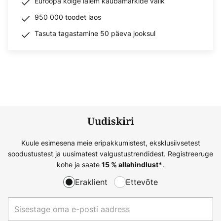
Euroopa kõige laiem kaubamärkide valik
950 000 toodet laos
Tasuta tagastamine 50 päeva jooksul
Uudiskiri
Kuule esimesena meie eripakkumistest, eksklusiivsetest
soodustustest ja uusimatest valgustustrendidest. Registreeruge
kohe ja saate
.
15 % allahindlust*
Eraklient
Ettevõte