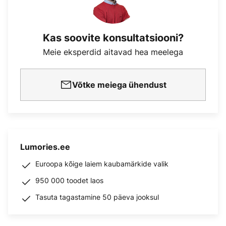
Kas soovite konsultatsiooni?
Meie eksperdid aitavad hea meelega
Võtke meiega ühendust
Lumories.ee
Euroopa kõige laiem kaubamärkide valik
950 000 toodet laos
Tasuta tagastamine 50 päeva jooksul