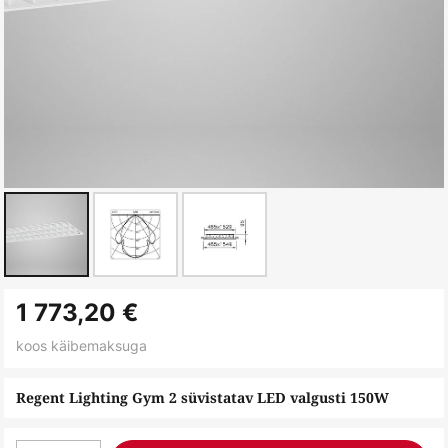
Skip
1 773,20 €
to
the
koos käibemaksuga
beginning
of
Regent Lighting Gym 2 süvistatav LED valgusti 150W
the
images