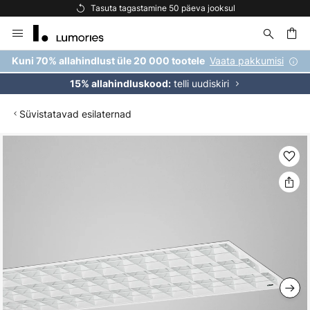
Tasuta tagastamine 50 päeva jooksul
Skip
to
Content
Vaata pakkumisi
Kuni 70% allahindlust üle 20 000 tootele
telli uudiskiri
15% allahindluskood:
Süvistatavad esilaternad
Skip
to
the
end
of
the
images
gallery