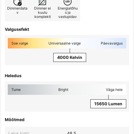
Dimmerdata
Dimmer ei
Energiatõhu
v
kuulu
s ja
komplekti
vastupidav
Valgusefekt
Soe valge
Universaalne valge
Päevavalgus
4000 Kelvin
Heledus
Tume
Bright
Väga hele
15650 Lumen
Mõõtmed
Laius (cm):
48,5