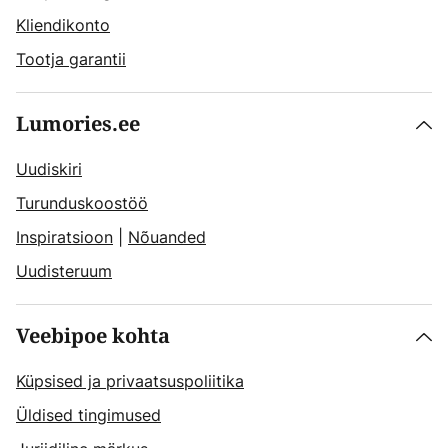
Kliendikonto
Tootja garantii
Lumories.ee
Uudiskiri
Turunduskoostöö
Inspiratsioon
|
Nõuanded
Uudisteruum
Veebipoe kohta
Küpsised ja privaatsuspoliitika
Üldised tingimused