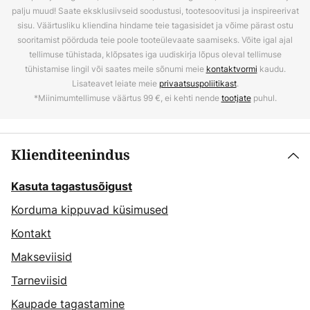
palju muud! Saate eksklusiivseid soodustusi, tootesoovitusi ja inspireerivat
sisu. Väärtusliku kliendina hindame teie tagasisidet ja võime pärast ostu
sooritamist pöörduda teie poole tooteülevaate saamiseks. Võite igal ajal
tellimuse tühistada, klõpsates iga uudiskirja lõpus oleval tellimuse
tühistamise lingil või saates meile sõnumi meie
kontaktvormi
kaudu.
Lisateavet leiate meie
privaatsuspoliitikast
.
*Miinimumtellimuse väärtus 99 €, ei kehti nende
tootjate
puhul.
Klienditeenindus
Kasuta tagastusõigust
Korduma kippuvad küsimused
Kontakt
Makseviisid
Tarneviisid
Kaupade tagastamine