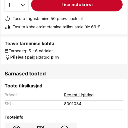
1
Lisa ostukorvi
gallery
Tasuta tagastamine 50 päeva jooksul
Tasuta kohaletoimetamine tellimustele üle 69 €
Teave tarnimise kohta
Tarneaeg: 5 - 6 nädalat
paigaldatud
Püsivalt
pirn
Sarnased tooted
Toote üksikasjad
Brändi:
Regent Lighting
SKU:
8001084
Tooteinfo