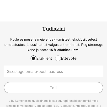
Uudiskiri
Kuule esimesena meie eripakkumistest, eksklusiivsetest
soodustustest ja uusimatest valgustustrendidest. Registreeruge
kohe ja saate
.
15 % allahindlust*
Eraklient
Ettevõte
Telli
Liitu Lumories.ee uudiskirjaga ja saa suurepäraseid pakkumisi meie
lampide ja valgustite, ventilaatorite, LED-valgustite, nutikodu toodete ja