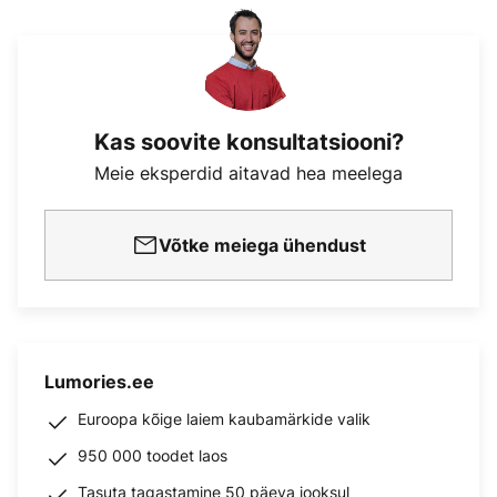
Kas soovite konsultatsiooni?
Meie eksperdid aitavad hea meelega
Võtke meiega ühendust
Lumories.ee
Euroopa kõige laiem kaubamärkide valik
950 000 toodet laos
Tasuta tagastamine 50 päeva jooksul