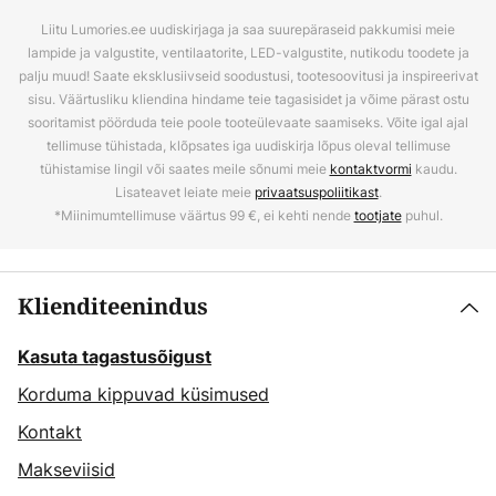
Liitu Lumories.ee uudiskirjaga ja saa suurepäraseid pakkumisi meie
lampide ja valgustite, ventilaatorite, LED-valgustite, nutikodu toodete ja
palju muud! Saate eksklusiivseid soodustusi, tootesoovitusi ja inspireerivat
sisu. Väärtusliku kliendina hindame teie tagasisidet ja võime pärast ostu
sooritamist pöörduda teie poole tooteülevaate saamiseks. Võite igal ajal
tellimuse tühistada, klõpsates iga uudiskirja lõpus oleval tellimuse
tühistamise lingil või saates meile sõnumi meie
kontaktvormi
kaudu.
Lisateavet leiate meie
privaatsuspoliitikast
.
*Miinimumtellimuse väärtus 99 €, ei kehti nende
tootjate
puhul.
Klienditeenindus
Kasuta tagastusõigust
Korduma kippuvad küsimused
Kontakt
Makseviisid