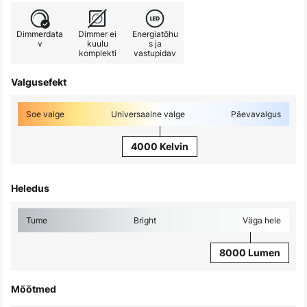
Dimmerdata
Dimmer ei
Energiatõhu
v
kuulu
s ja
komplekti
vastupidav
Valgusefekt
Soe valge
Universaalne valge
Päevavalgus
4000 Kelvin
Heledus
Tume
Bright
Väga hele
8000 Lumen
Mõõtmed