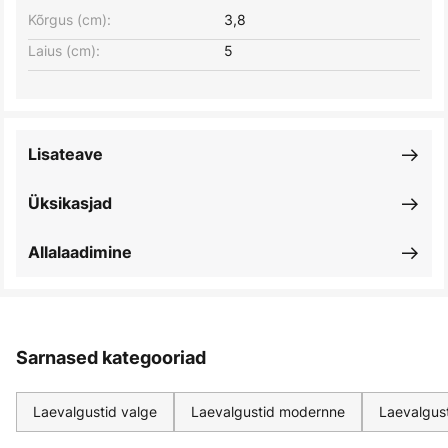
Kõrgus (cm):
3,8
Laius (cm):
5
Lisateave
Üksikasjad
Allalaadimine
Sarnased kategooriad
Laevalgustid valge
Laevalgustid modernne
Laevalgust