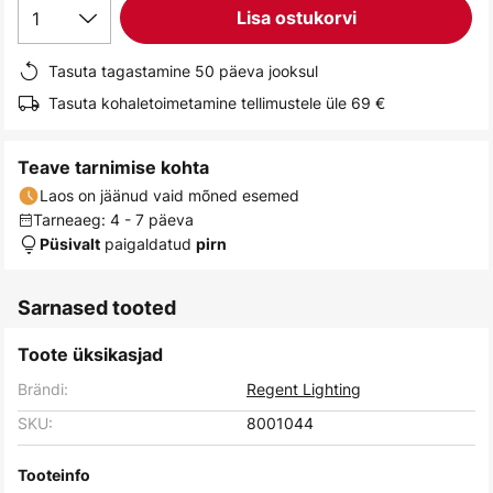
1
Lisa ostukorvi
gallery
Tasuta tagastamine 50 päeva jooksul
Tasuta kohaletoimetamine tellimustele üle 69 €
Teave tarnimise kohta
Laos on jäänud vaid mõned esemed
Tarneaeg: 4 - 7 päeva
paigaldatud
Püsivalt
pirn
Sarnased tooted
Toote üksikasjad
Brändi:
Regent Lighting
SKU:
8001044
Tooteinfo