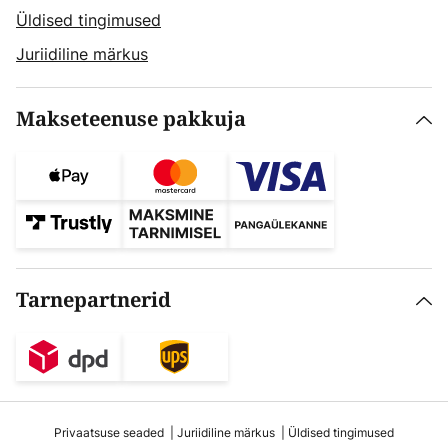
Üldised tingimused
Juriidiline märkus
Makseteenuse pakkuja
Tarnepartnerid
Privaatsuse seaded
Juriidiline märkus
Üldised tingimused