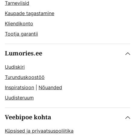
Tarneviisid
Kaupade tagastamine
Kliendikonto
Tootja garantii
Lumories.ee
Uudiskiri
Turunduskoostöö
Inspiratsioon
|
Nõuanded
Uudisteruum
Veebipoe kohta
Küpsised ja privaatsuspoliitika