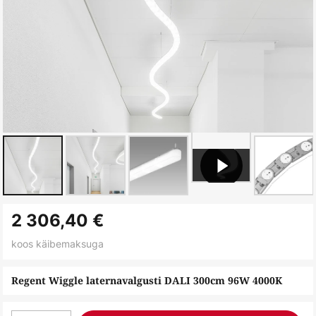
Skip
2 306,40 €
to
the
koos käibemaksuga
beginning
of
Regent Wiggle laternavalgusti DALI 300cm 96W 4000K
the
images