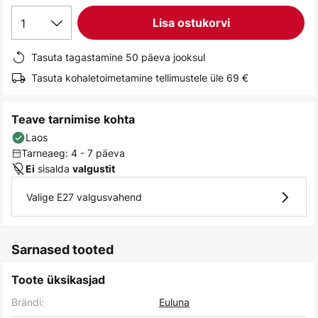
gallery
1
Lisa ostukorvi
Tasuta tagastamine 50 päeva jooksul
Tasuta kohaletoimetamine tellimustele üle 69 €
Teave tarnimise kohta
Laos
Tarneaeg: 4 - 7 päeva
sisalda
Ei
valgustit
Valige E27 valgusvahend
Sarnased tooted
Toote üksikasjad
Brändi:
Euluna