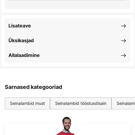
Lisateave
Üksikasjad
Allalaadimine
Sarnased kategooriad
Seinalambid must
Seinalambid tööstusdisain
Seinalam