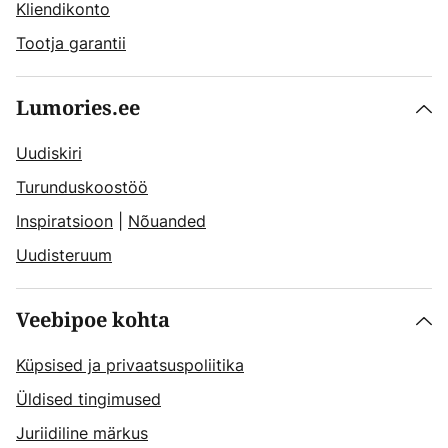
Kliendikonto
Tootja garantii
Lumories.ee
Uudiskiri
Turunduskoostöö
Inspiratsioon
|
Nõuanded
Uudisteruum
Veebipoe kohta
Küpsised ja privaatsuspoliitika
Üldised tingimused
Juriidiline märkus