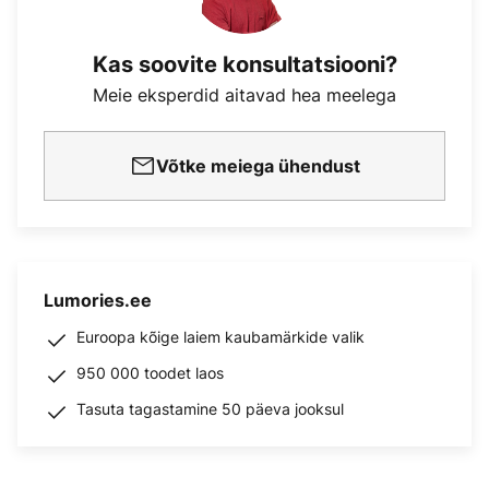
Kas soovite konsultatsiooni?
Meie eksperdid aitavad hea meelega
Võtke meiega ühendust
Lumories.ee
Euroopa kõige laiem kaubamärkide valik
950 000 toodet laos
Tasuta tagastamine 50 päeva jooksul