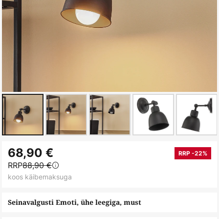
Skip
68,90 €
to
RRP -22%
RRP
88,90 €
the
koos käibemaksuga
beginning
of
Seinavalgusti Emoti, ühe leegiga, must
the
images