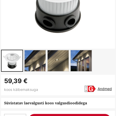
Skip
59,39 €
to
the
Andmed
koos käibemaksuga
beginning
of
Süvistatav laevalgusti koos valgusdioodidega
the
images