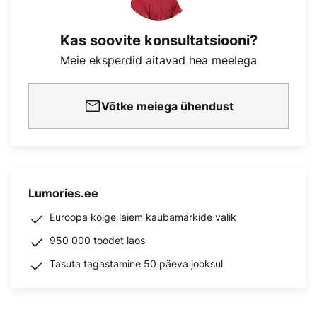
Kas soovite konsultatsiooni?
Meie eksperdid aitavad hea meelega
Võtke meiega ühendust
Lumories.ee
Euroopa kõige laiem kaubamärkide valik
950 000 toodet laos
Tasuta tagastamine 50 päeva jooksul