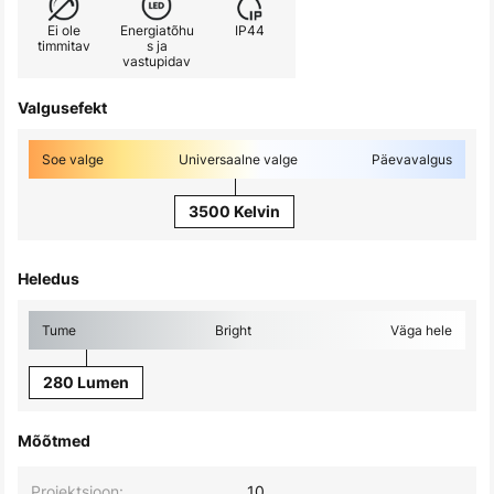
Ei ole
Energiatõhu
IP44
timmitav
s ja
vastupidav
Valgusefekt
Soe valge
Universaalne valge
Päevavalgus
3500 Kelvin
Heledus
Tume
Bright
Väga hele
280 Lumen
Mõõtmed
Projektsioon:
10