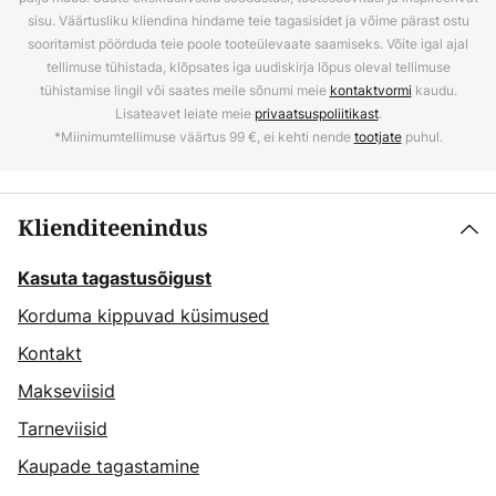
sisu. Väärtusliku kliendina hindame teie tagasisidet ja võime pärast ostu
sooritamist pöörduda teie poole tooteülevaate saamiseks. Võite igal ajal
tellimuse tühistada, klõpsates iga uudiskirja lõpus oleval tellimuse
tühistamise lingil või saates meile sõnumi meie
kontaktvormi
kaudu.
Lisateavet leiate meie
privaatsuspoliitikast
.
*Miinimumtellimuse väärtus 99 €, ei kehti nende
tootjate
puhul.
Klienditeenindus
Kasuta tagastusõigust
Korduma kippuvad küsimused
Kontakt
Makseviisid
Tarneviisid
Kaupade tagastamine