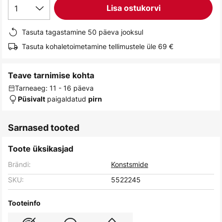
1
Lisa ostukorvi
gallery
Tasuta tagastamine 50 päeva jooksul
Tasuta kohaletoimetamine tellimustele üle 69 €
Teave tarnimise kohta
Tarneaeg: 11 - 16 päeva
paigaldatud
Püsivalt
pirn
Sarnased tooted
Toote üksikasjad
Brändi:
Konstsmide
SKU:
5522245
Tooteinfo