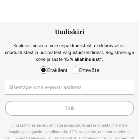
Uudiskiri
Kuule esimesena meie eripakkumistest, eksklusiivsetest
soodustustest ja uusimatest valgustustrendidest. Registreeruge
kohe ja saate
.
15 % allahindlust*
Eraklient
Ettevõte
Telli
Liitu Lumories.ee uudiskirjaga ja saa suurepäraseid pakkumisi meie
lampide ja valgustite, ventilaatorite, LED-valgustite, nutikodu toodete ja
palju muud! Saate eksklusiivseid soodustusi, tootesoovitusi ja inspireerivat