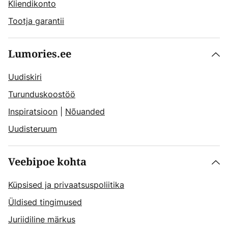
Kliendikonto
Tootja garantii
Lumories.ee
Uudiskiri
Turunduskoostöö
Inspiratsioon
|
Nõuanded
Uudisteruum
Veebipoe kohta
Küpsised ja privaatsuspoliitika
Üldised tingimused
Juriidiline märkus