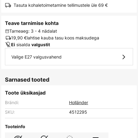
Tasuta kohaletoimetamine tellimustele üle 69 €
Teave tarnimise kohta
Tarneaeg: 3 - 4 nädalat
19,90 €
lahtise kauba tasu koos maksudega
sisalda
Ei
valgustit
Valige E27 valgusvahend
Sarnased tooted
Toote üksikasjad
Brändi:
Holländer
SKU:
4512295
Tooteinfo