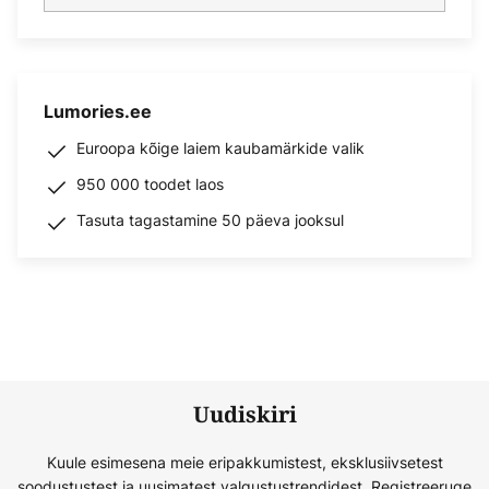
Lumories.ee
Euroopa kõige laiem kaubamärkide valik
950 000 toodet laos
Tasuta tagastamine 50 päeva jooksul
Uudiskiri
Kuule esimesena meie eripakkumistest, eksklusiivsetest
soodustustest ja uusimatest valgustustrendidest. Registreeruge