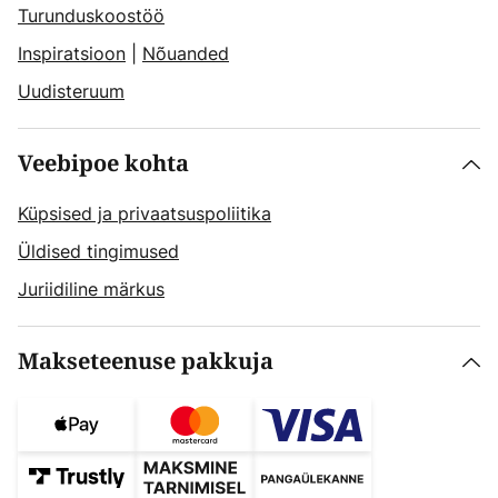
Turunduskoostöö
Inspiratsioon
|
Nõuanded
Uudisteruum
Veebipoe kohta
Küpsised ja privaatsuspoliitika
Üldised tingimused
Juriidiline märkus
Makseteenuse pakkuja