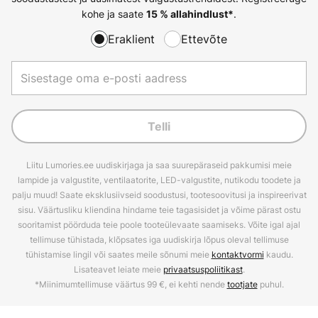
kohe ja saate
.
15 % allahindlust*
Eraklient
Ettevõte
Telli
Liitu Lumories.ee uudiskirjaga ja saa suurepäraseid pakkumisi meie
lampide ja valgustite, ventilaatorite, LED-valgustite, nutikodu toodete ja
palju muud! Saate eksklusiivseid soodustusi, tootesoovitusi ja inspireerivat
sisu. Väärtusliku kliendina hindame teie tagasisidet ja võime pärast ostu
sooritamist pöörduda teie poole tooteülevaate saamiseks. Võite igal ajal
tellimuse tühistada, klõpsates iga uudiskirja lõpus oleval tellimuse
tühistamise lingil või saates meile sõnumi meie
kontaktvormi
kaudu.
Lisateavet leiate meie
privaatsuspoliitikast
.
*Miinimumtellimuse väärtus 99 €, ei kehti nende
tootjate
puhul.