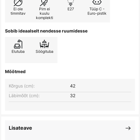
Ei ole
Pirn ei
E27
Tüüp C -
timmitav
kuulu
Euro-pistik
komplekti
Sobib ideaalselt nendesse ruumidesse
Elutuba
Söögituba
Mõõtmed
Kõrgus (cm):
42
Läbimõõt (cm):
32
Lisateave