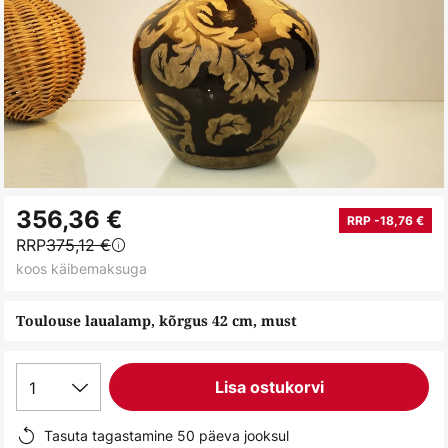
Skip
356,36 €
to
RRP -18,76 €
RRP
375,12 €
the
koos käibemaksuga
beginning
of
Toulouse laualamp, kõrgus 42 cm, must
the
images
gallery
1
Lisa ostukorvi
Tasuta tagastamine 50 päeva jooksul