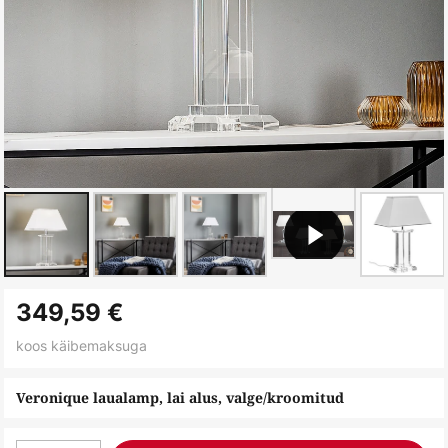
Skip
349,59 €
to
the
koos käibemaksuga
beginning
of
Veronique laualamp, lai alus, valge/kroomitud
the
images