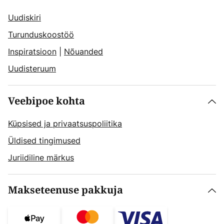
Uudiskiri
Turunduskoostöö
Inspiratsioon
|
Nõuanded
Uudisteruum
Veebipoe kohta
Küpsised ja privaatsuspoliitika
Üldised tingimused
Juriidiline märkus
Makseteenuse pakkuja