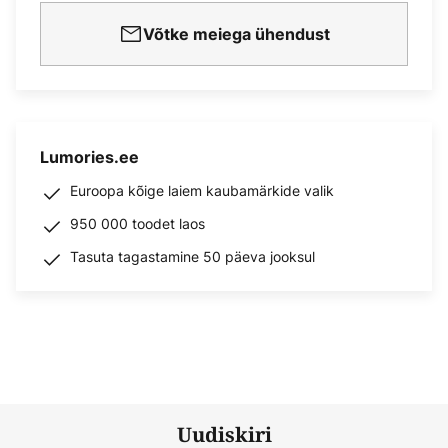
Võtke meiega ühendust
Lumories.ee
Euroopa kõige laiem kaubamärkide valik
950 000 toodet laos
Tasuta tagastamine 50 päeva jooksul
Uudiskiri