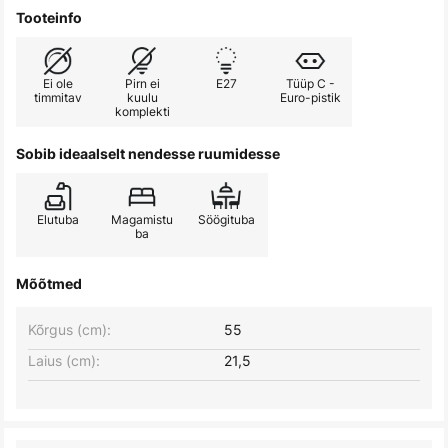
Tooteinfo
Ei ole
Pirn ei
E27
Tüüp C -
timmitav
kuulu
Euro-pistik
komplekti
Sobib ideaalselt nendesse ruumidesse
Elutuba
Magamistu
Söögituba
ba
Mõõtmed
Kõrgus (cm):
55
Laius (cm):
21,5