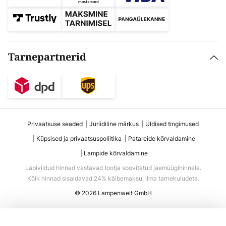
Tarnepartnerid
Privaatsuse seaded
Juriidiline märkus
Üldised tingimused
Küpsised ja privaatsuspoliitika
Patareide kõrvaldamine
Lampide kõrvaldamine
Läbiviidud hinnad vastavad tootja soovitatud jaemüügihinnale.
Kõik hinnad sisaldavad 24% käibemaksu, ilma tarnekuludeta.
© 2026 Lampenwelt GmbH