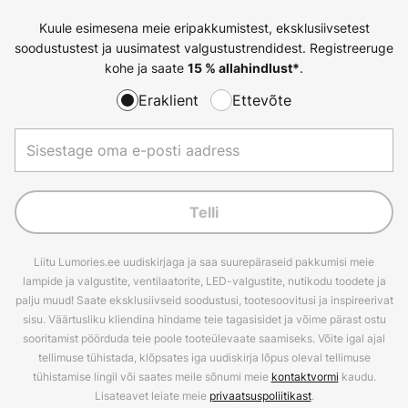
Kuule esimesena meie eripakkumistest, eksklusiivsetest
soodustustest ja uusimatest valgustustrendidest. Registreeruge
kohe ja saate
.
15 % allahindlust*
Eraklient
Ettevõte
Telli
Liitu Lumories.ee uudiskirjaga ja saa suurepäraseid pakkumisi meie
lampide ja valgustite, ventilaatorite, LED-valgustite, nutikodu toodete ja
palju muud! Saate eksklusiivseid soodustusi, tootesoovitusi ja inspireerivat
sisu. Väärtusliku kliendina hindame teie tagasisidet ja võime pärast ostu
sooritamist pöörduda teie poole tooteülevaate saamiseks. Võite igal ajal
tellimuse tühistada, klõpsates iga uudiskirja lõpus oleval tellimuse
tühistamise lingil või saates meile sõnumi meie
kontaktvormi
kaudu.
Lisateavet leiate meie
privaatsuspoliitikast
.