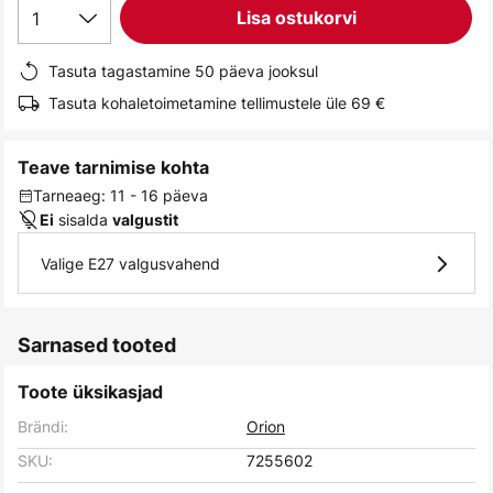
1
Lisa ostukorvi
gallery
Tasuta tagastamine 50 päeva jooksul
Tasuta kohaletoimetamine tellimustele üle 69 €
Teave tarnimise kohta
Tarneaeg: 11 - 16 päeva
sisalda
Ei
valgustit
Valige E27 valgusvahend
Sarnased tooted
Toote üksikasjad
Brändi:
Orion
SKU:
7255602