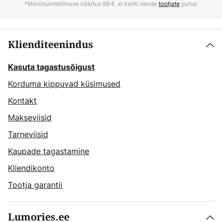
*Miinimumtellimuse väärtus 99 €, ei kehti nende
tootjate
puhul.
Klienditeenindus
Kasuta tagastusõigust
Korduma kippuvad küsimused
Kontakt
Makseviisid
Tarneviisid
Kaupade tagastamine
Kliendikonto
Tootja garantii
Lumories.ee