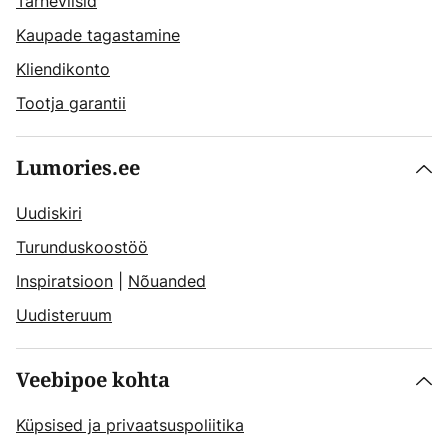
Tarneviisid
Kaupade tagastamine
Kliendikonto
Tootja garantii
Lumories.ee
Uudiskiri
Turunduskoostöö
Inspiratsioon
|
Nõuanded
Uudisteruum
Veebipoe kohta
Küpsised ja privaatsuspoliitika