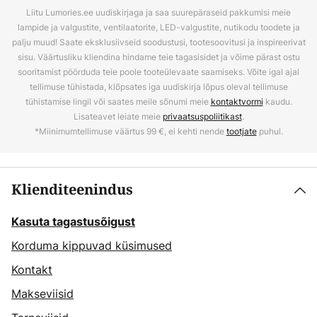
Liitu Lumories.ee uudiskirjaga ja saa suurepäraseid pakkumisi meie
lampide ja valgustite, ventilaatorite, LED-valgustite, nutikodu toodete ja
palju muud! Saate eksklusiivseid soodustusi, tootesoovitusi ja inspireerivat
sisu. Väärtusliku kliendina hindame teie tagasisidet ja võime pärast ostu
sooritamist pöörduda teie poole tooteülevaate saamiseks. Võite igal ajal
tellimuse tühistada, klõpsates iga uudiskirja lõpus oleval tellimuse
tühistamise lingil või saates meile sõnumi meie
kontaktvormi
kaudu.
Lisateavet leiate meie
privaatsuspoliitikast
.
*Miinimumtellimuse väärtus 99 €, ei kehti nende
tootjate
puhul.
Klienditeenindus
Kasuta tagastusõigust
Korduma kippuvad küsimused
Kontakt
Makseviisid