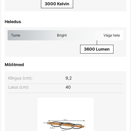
3000 Kelvin
Heledus
Tume
Bright
Väga hele
3600 Lumen
Mõõtmed
Kõrgus (cm):
9,2
Laius (cm):
40