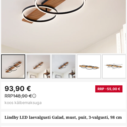
Skip
93,90 €
to
RRP -55,00 €
RRP
148,90 €
the
koos käibemaksuga
beginning
of
Lindby LED laevalgusti Galad, must, puit, 3-valgusti, 98 cm
the
images