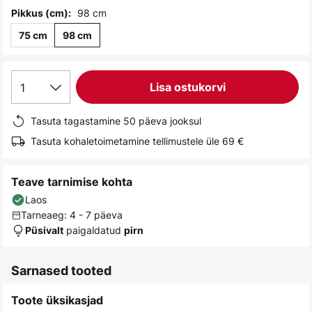
gallery
98 cm
Pikkus (cm):
75 cm
98 cm
1
Lisa ostukorvi
Tasuta tagastamine 50 päeva jooksul
Tasuta kohaletoimetamine tellimustele üle 69 €
Teave tarnimise kohta
Laos
Tarneaeg: 4 - 7 päeva
paigaldatud
Püsivalt
pirn
Sarnased tooted
Toote üksikasjad