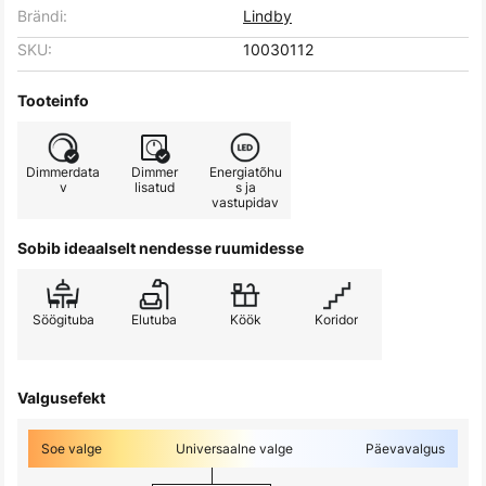
Brändi:
Lindby
SKU:
10030112
Tooteinfo
Dimmerdata
Dimmer
Energiatõhu
v
lisatud
s ja
vastupidav
Sobib ideaalselt nendesse ruumidesse
Söögituba
Elutuba
Köök
Koridor
Valgusefekt
Soe valge
Universaalne valge
Päevavalgus