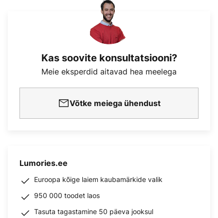
Kas soovite konsultatsiooni?
Meie eksperdid aitavad hea meelega
Võtke meiega ühendust
Lumories.ee
Euroopa kõige laiem kaubamärkide valik
950 000 toodet laos
Tasuta tagastamine 50 päeva jooksul