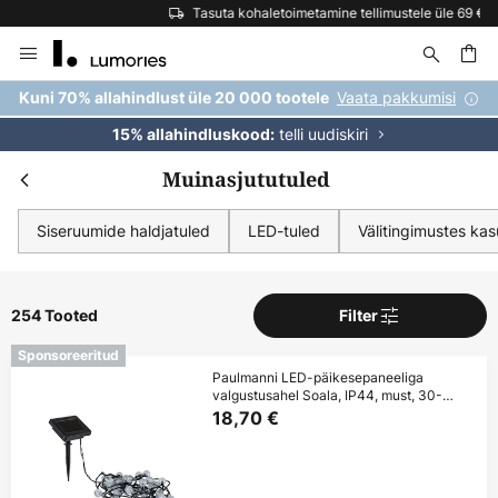
Tasuta kohaletoimetamine tellimustele üle 69 €
Skip
to
Content
Vaata pakkumisi
Kuni 70% allahindlust üle 20 000 tootele
telli uudiskiri
15% allahindluskood:
Muinasjututuled
Siseruumide haldjatuled
LED-tuled
Välitingimustes ka
254 Tooted
Filter
Sponsoreeritud
Paulmanni LED-päikesepaneeliga
valgustusahel Soala, IP44, must, 30-
lambiline
18,70 €