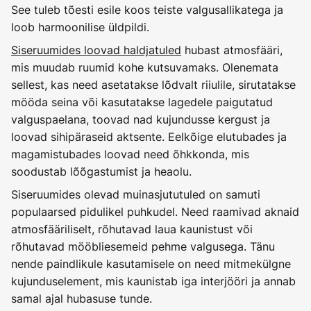
See tuleb tõesti esile koos teiste valgusallikatega ja
loob harmoonilise üldpildi.
Siseruumides loovad haldjatuled
hubast atmosfääri,
mis muudab ruumid kohe kutsuvamaks. Olenemata
sellest, kas need asetatakse lõdvalt riiulile, sirutatakse
mööda seina või kasutatakse lagedele paigutatud
valguspaelana, toovad nad kujundusse kergust ja
loovad sihipäraseid aktsente. Eelkõige elutubades ja
magamistubades loovad need õhkkonda, mis
soodustab lõõgastumist ja heaolu.
Siseruumides olevad muinasjututuled on samuti
populaarsed pidulikel puhkudel. Need raamivad aknaid
atmosfääriliselt, rõhutavad laua kaunistust või
rõhutavad mööbliesemeid pehme valgusega. Tänu
nende paindlikule kasutamisele on need mitmekülgne
kujunduselement, mis kaunistab iga interjööri ja annab
samal ajal hubasuse tunde.