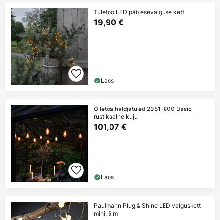
Tuletöö LED päikesevalguse kett
19,90 €
Laos
Õlletoa haldjatuled 2351-800 Basic
rustikaalne kuju
101,07 €
Laos
Paulmann Plug & Shine LED valguskett
mini, 5 m