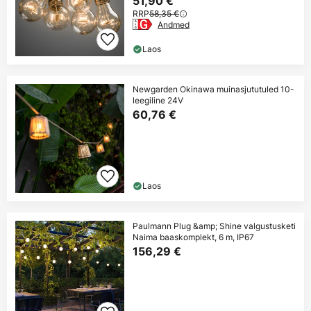
51,90 €
RRP
58,35 €
Andmed
Laos
Newgarden Okinawa muinasjututuled 10-
leegiline 24V
60,76 €
Laos
Paulmann Plug &amp; Shine valgustusketi
Naima baaskomplekt, 6 m, IP67
156,29 €