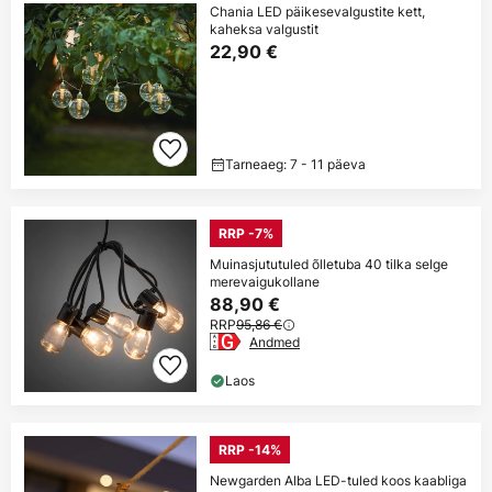
Chania LED päikesevalgustite kett,
kaheksa valgustit
22,90 €
Tarneaeg: 7 - 11 päeva
RRP -7%
Muinasjututuled õlletuba 40 tilka selge
merevaigukollane
88,90 €
RRP
95,86 €
Andmed
Laos
RRP -14%
Newgarden Alba LED-tuled koos kaabliga