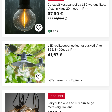
Calex päikesepaneeliga LED-valgustikett
Vista, pikkus 20 meetrit, IP44
67,90 €
RRP
72,90 €
Laos
LED-päikesepaneeliga valgusketi Vivo
365, 8-lõõgaga IP44
41,67 €
Tarneaeg: 4 - 7 päeva
RRP -11%
Fairy tuled õlle aed 10x pirn selge
merevaigukollane