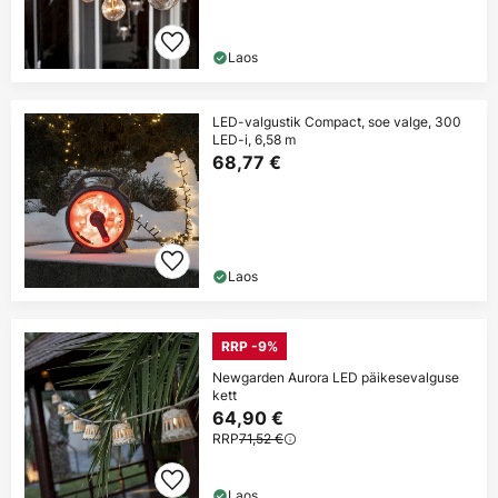
Laos
LED-valgustik Compact, soe valge, 300
LED-i, 6,58 m
68,77 €
Laos
RRP -9%
Newgarden Aurora LED päikesevalguse
kett
64,90 €
RRP
71,52 €
Laos