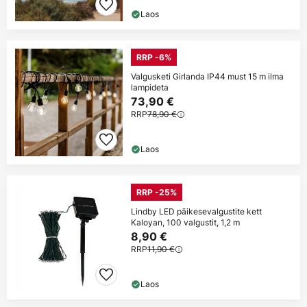
Laos
RRP -6%
Valgusketi Girlanda IP44 must 15 m ilma
lampideta
73,90 €
RRP
78,90 €
Laos
RRP -25%
Lindby LED päikesevalgustite kett
Kaloyan, 100 valgustit, 1,2 m
8,90 €
RRP
11,90 €
Laos