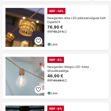
RRP -14%
Newgarden Alba LED päikesevalguse kett
Esparto'lt
76,90 €
RRP
90,27 €
Laos
RRP -5%
Newgarden Allegra LED-tuled
džuudikaabliga
46,90 €
RRP
49,48 €
Laos
RRP -6%