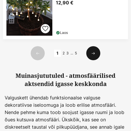
12,90 €
Laos
Lehekülg
1
2
3
...
5
Eelmine
Järgmine
Muinasjututuled - atmosfäärilised
aktsendid igasse keskkonda
Valguskett ühendab funktsionaalse valguse
dekoratiivse iseloomuga ja loob erilise atmosfääri.
Nende pehme kuma toob soojust igasse ruumi ja loob
õues kutsuva atmosfääri. Ükskõik, kas see on
diskreetselt taustal või pilkupüüdjana, see annab igale