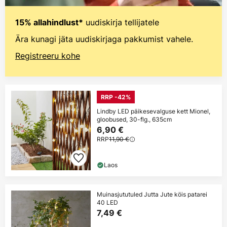
uudiskirja tellijatele
15% allahindlust*
Ära kunagi jäta uudiskirjaga pakkumist vahele.
Registreeru kohe
RRP -42%
Lindby LED päikesevalguse kett Mionel,
gloobused, 30-flg., 635cm
6,90 €
RRP
11,90 €
Laos
Muinasjututuled Jutta Jute köis patarei
40 LED
7,49 €