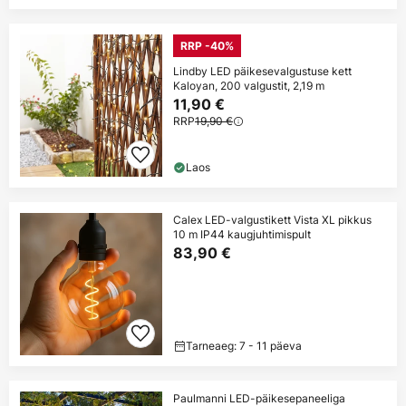
RRP -40%
Lindby LED päikesevalgustuse kett
Kaloyan, 200 valgustit, 2,19 m
11,90 €
RRP
19,90 €
Laos
Calex LED-valgustikett Vista XL pikkus
10 m IP44 kaugjuhtimispult
83,90 €
Tarneaeg: 7 - 11 päeva
Paulmanni LED-päikesepaneeliga