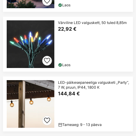
Laos
Värviline LED valguskett, 50 tuled 8,85m
22,92 €
Laos
LED-päikesepaneeliga valgusketi „Party“,
7 W, pruun, IP44, 1800 K
144,84 €
Tarneaeg: 9 - 13 päeva