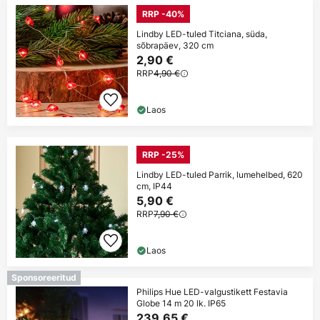
RRP -40%
Lindby LED-tuled Titciana, süda,
sõbrapäev, 320 cm
2,90 €
RRP
4,90 €
Laos
RRP -25%
Lindby LED-tuled Parrik, lumehelbed, 620
cm, IP44
5,90 €
RRP
7,90 €
Laos
Sponsoreeritud
Philips Hue LED-valgustikett Festavia
Globe 14 m 20 lk. IP65
239,65 €