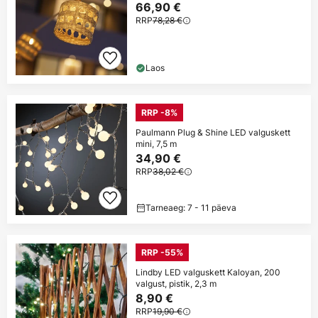
66,90 €
RRP
78,28 €
Laos
RRP -8%
Paulmann Plug & Shine LED valguskett
mini, 7,5 m
34,90 €
RRP
38,02 €
Tarneaeg: 7 - 11 päeva
RRP -55%
Lindby LED valguskett Kaloyan, 200
valgust, pistik, 2,3 m
8,90 €
RRP
19,90 €