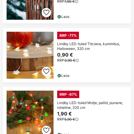
RRP
7,90 €
Laos
RRP -77%
Lindby LED-tuled Titciana, kummitus,
Halloween, 320 cm
0,90 €
RRP
3,90 €
Laos
RRP -67%
Lindby LED-tuled Motje, pallid, punane,
roheline, 320 cm
1,90 €
RRP
5,90 €