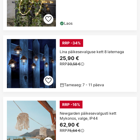
Laos
RRP -34%
Lina päikesevalguse kett 8 laternaga
25,90 €
RRP
39,58 €
Tarneaeg: 7 - 11 päeva
RRP -16%
Newgarden päikesevalgusti kett
Mykonos, valge, IP44
62,90 €
RRP
75,64 €