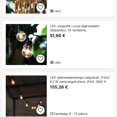
Laos
LED-valgustik Lucas algkomplekt,
läbipaistev, 10-lambiline,
51,90 €
Laos
LED-päikesepaneeliga valgusketi „Party“,
6,2 W, merevaigukollane, IP44, 1800 K
155,26 €
Tarneaeg: 9 - 13 päeva