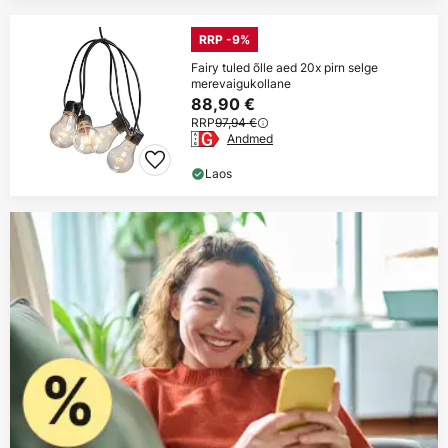
RRP -9%
Fairy tuled õlle aed 20x pirn selge
merevaigukollane
88,90 €
RRP
97,94 €
Andmed
Laos