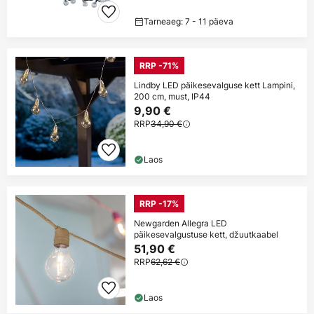
Tarneaeg: 7 - 11 päeva
RRP -71%
Lindby LED päikesevalguse kett Lampini,
200 cm, must, IP44
9,90 €
RRP
34,90 €
Laos
RRP -17%
Newgarden Allegra LED
päikesevalgustuse kett, džuutkaabel
51,90 €
RRP
62,62 €
Laos