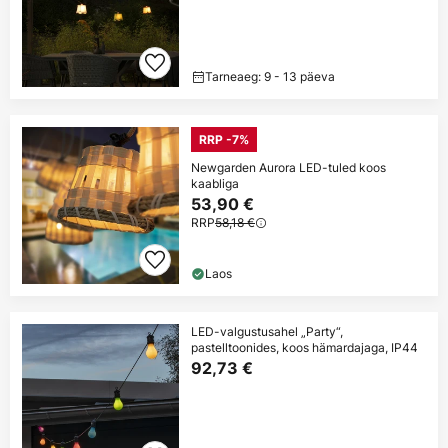
Tarneaeg: 9 - 13 päeva
RRP -7%
Newgarden Aurora LED-tuled koos
kaabliga
53,90 €
RRP
58,18 €
Laos
LED-valgustusahel „Party“,
pastelltoonides, koos hämardajaga, IP44
92,73 €