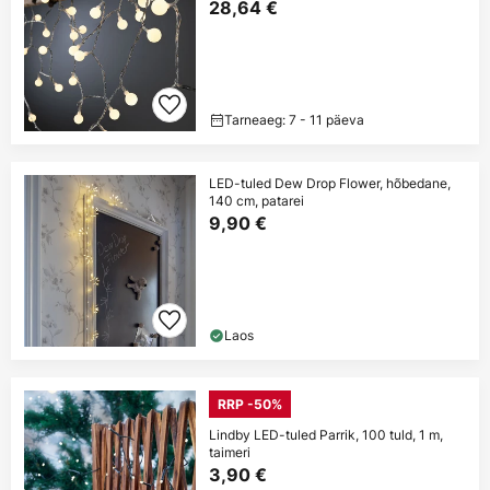
28,64 €
Tarneaeg: 7 - 11 päeva
LED-tuled Dew Drop Flower, hõbedane,
140 cm, patarei
9,90 €
Laos
RRP -50%
Lindby LED-tuled Parrik, 100 tuld, 1 m,
taimeri
3,90 €