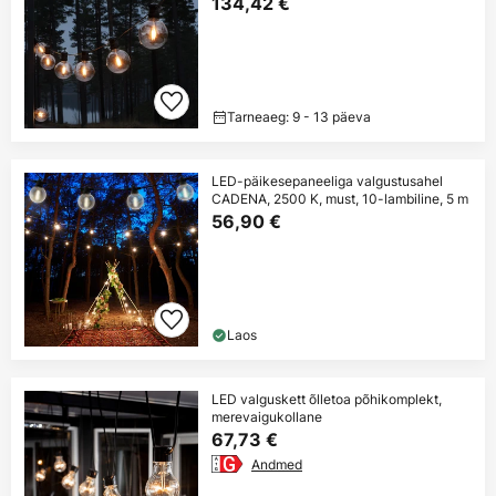
134,42 €
Tarneaeg: 9 - 13 päeva
LED-päikesepaneeliga valgustusahel
CADENA, 2500 K, must, 10-lambiline, 5 m
56,90 €
Laos
LED valguskett õlletoa põhikomplekt,
merevaigukollane
67,73 €
Andmed