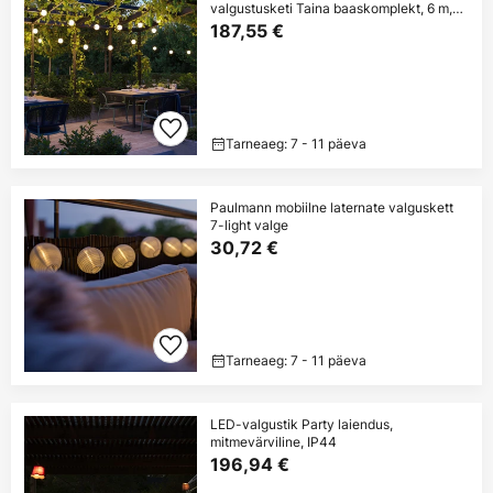
valgustusketi Taina baaskomplekt, 6 m,
IP67
187,55 €
Tarneaeg: 7 - 11 päeva
Paulmann mobiilne laternate valguskett
7-light valge
30,72 €
Tarneaeg: 7 - 11 päeva
LED-valgustik Party laiendus,
mitmevärviline, IP44
196,94 €