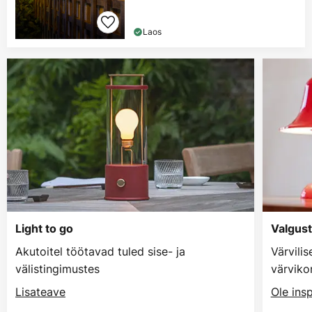
Laos
Light to go
Valgust
Akutoitel töötavad tuled sise- ja
Värvilis
välistingimustes
värviko
Lisateave
Ole insp