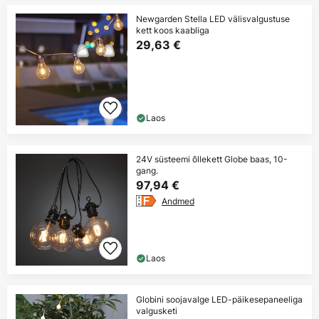
Newgarden Stella LED välisvalgustuse
kett koos kaabliga
29,63 €
Laos
24V süsteemi õllekett Globe baas, 10-
gang.
97,94 €
Andmed
Laos
Globini soojavalge LED-päikesepaneeliga
valgusketi