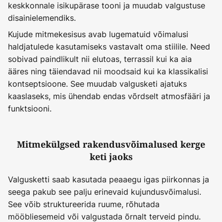
keskkonnale isikupärase tooni ja muudab valgustuse
disainielemendiks.
Kujude mitmekesisus avab lugematuid võimalusi
haldjatulede kasutamiseks vastavalt oma stiilile. Need
sobivad paindlikult nii elutoas, terrassil kui ka aia
ääres ning täiendavad nii moodsaid kui ka klassikalisi
kontseptsioone. See muudab valgusketi ajatuks
kaaslaseks, mis ühendab endas võrdselt atmosfääri ja
funktsiooni.
Mitmekülgsed rakendusvõimalused kerge
keti jaoks
Valgusketti saab kasutada peaaegu igas piirkonnas ja
seega pakub see palju erinevaid kujundusvõimalusi.
See võib struktureerida ruume, rõhutada
mööbliesemeid või valgustada õrnalt terveid pindu.