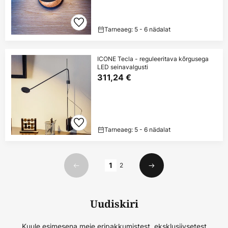
Tarneaeg: 5 - 6 nädalat
ICONE Tecla - reguleeritava kõrgusega
LED seinavalgusti
311,24 €
Tarneaeg: 5 - 6 nädalat
Lehekülg
1
2
Eelmine
Järgmine
Uudiskiri
Kuule esimesena meie eripakkumistest, eksklusiivsetest