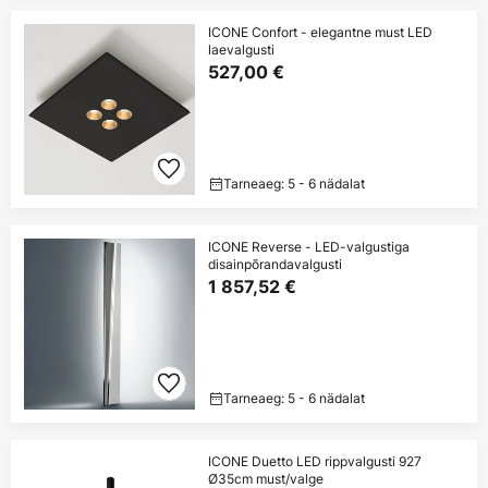
ICONE Confort - elegantne must LED
laevalgusti
527,00 €
Tarneaeg: 5 - 6 nädalat
ICONE Reverse - LED-valgustiga
disainpõrandavalgusti
1 857,52 €
Tarneaeg: 5 - 6 nädalat
ICONE Duetto LED rippvalgusti 927
Ø35cm must/valge