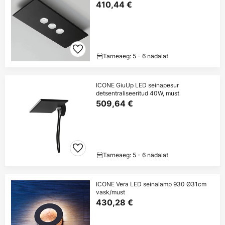
410,44 €
Tarneaeg: 5 - 6 nädalat
ICONE GiuUp LED seinapesur
detsentraliseeritud 40W, must
509,64 €
Tarneaeg: 5 - 6 nädalat
ICONE Vera LED seinalamp 930 Ø31cm
vask/must
430,28 €