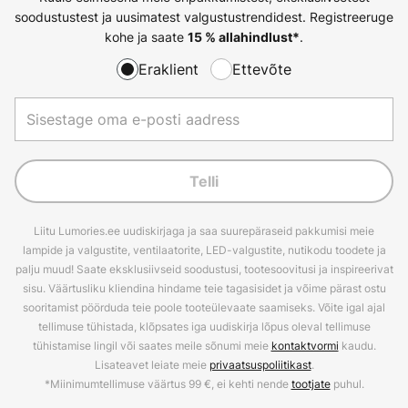
soodustustest ja uusimatest valgustustrendidest. Registreeruge
kohe ja saate
.
15 % allahindlust*
Eraklient
Ettevõte
Telli
Liitu Lumories.ee uudiskirjaga ja saa suurepäraseid pakkumisi meie
lampide ja valgustite, ventilaatorite, LED-valgustite, nutikodu toodete ja
palju muud! Saate eksklusiivseid soodustusi, tootesoovitusi ja inspireerivat
sisu. Väärtusliku kliendina hindame teie tagasisidet ja võime pärast ostu
sooritamist pöörduda teie poole tooteülevaate saamiseks. Võite igal ajal
tellimuse tühistada, klõpsates iga uudiskirja lõpus oleval tellimuse
tühistamise lingil või saates meile sõnumi meie
kontaktvormi
kaudu.
Lisateavet leiate meie
privaatsuspoliitikast
.
*Miinimumtellimuse väärtus 99 €, ei kehti nende
tootjate
puhul.