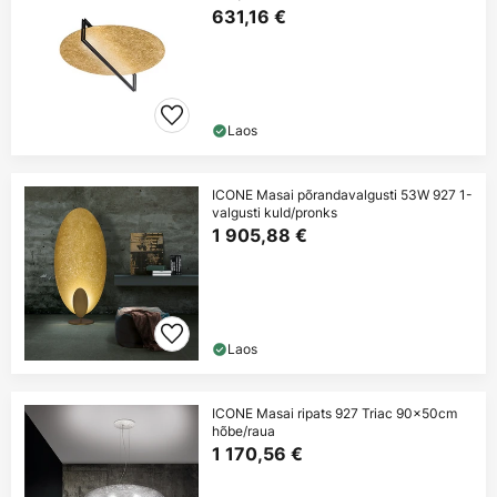
631,16 €
Laos
ICONE Masai põrandavalgusti 53W 927 1-
valgusti kuld/pronks
1 905,88 €
Laos
ICONE Masai ripats 927 Triac 90x50cm
hõbe/raua
1 170,56 €