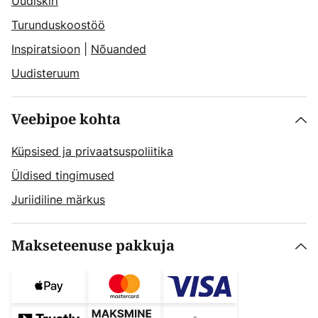
Uudiskiri
Turunduskoostöö
Inspiratsioon
|
Nõuanded
Uudisteruum
Veebipoe kohta
Küpsised ja privaatsuspoliitika
Üldised tingimused
Juriidiline märkus
Makseteenuse pakkuja