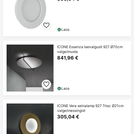
Laos
ICONE Essenza laevalgusti 927 Ø70cm
valge/musta
841,96 €
Laos
ICONE Vera seinalamp 927 Triac Ø21cm
valge/messingist
305,04 €