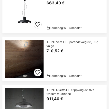
663,40 €
Tarneaeg: 5 - 6 nädalat
ICONE Vera LED põrandavalgusti, 927,
valge
710,52 €
Tarneaeg: 5 - 6 nädalat
ICONE Duetto LED rippvalgusti 927
Ø55cm raud/hõbe
911,40 €