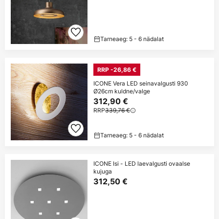
Tarneaeg: 5 - 6 nädalat
RRP -26,86 €
ICONE Vera LED seinavalgusti 930
Ø26cm kuldne/valge
312,90 €
RRP
339,76 €
Tarneaeg: 5 - 6 nädalat
ICONE Isi - LED laevalgusti ovaalse
kujuga
312,50 €