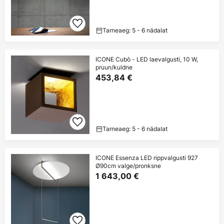
Tarneaeg: 5 - 6 nädalat
ICONE Cubò - LED laevalgusti, 10 W,
pruun/kuldne
453,84 €
Tarneaeg: 5 - 6 nädalat
ICONE Essenza LED rippvalgusti 927
Ø90cm valge/pronksne
1 643,00 €