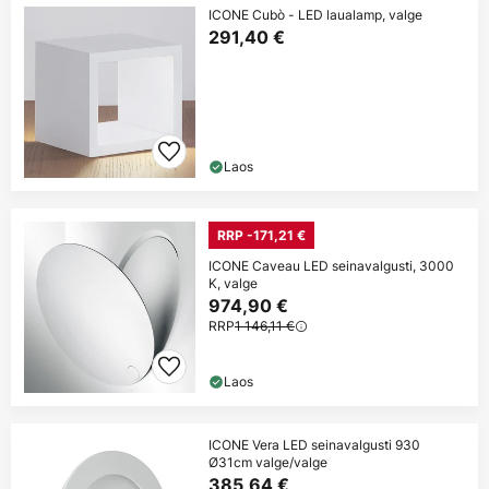
ICONE Cubò - LED laualamp, valge
291,40 €
Laos
RRP -171,21 €
ICONE Caveau LED seinavalgusti, 3000
K, valge
974,90 €
RRP
1 146,11 €
Laos
ICONE Vera LED seinavalgusti 930
Ø31cm valge/valge
385,64 €