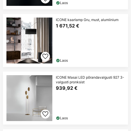
Laos
ICONE kaarlamp Gru, must, alumiinium
1 671,52 €
Laos
ICONE Masai LED põrandavalgusti 927 3-
valgusti pronksist
939,92 €
Laos