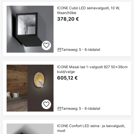
ICONE Cubò LED seinavalgusti, 10 W,
titaan/hõbe
378,20 €
Tarneaeg: 5 - 6 nädalat
ICONE Masai lae 1-valgusti 927 50x36cm
kuld/valge
605,12 €
Tarneaeg: 5 - 6 nädalat
ICONE Confort LED seina- ja laevalgusti,
must