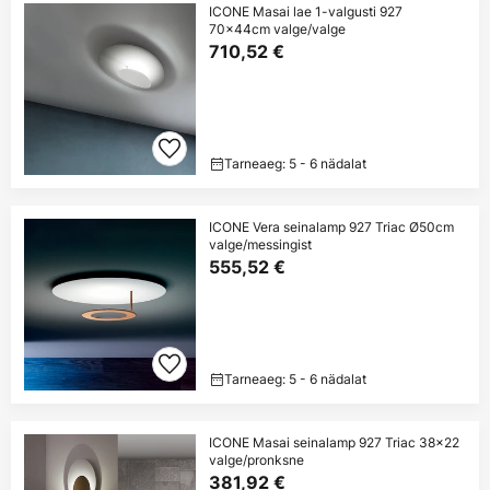
ICONE Masai lae 1-valgusti 927
70x44cm valge/valge
710,52 €
Tarneaeg: 5 - 6 nädalat
ICONE Vera seinalamp 927 Triac Ø50cm
valge/messingist
555,52 €
Tarneaeg: 5 - 6 nädalat
ICONE Masai seinalamp 927 Triac 38x22
valge/pronksne
381,92 €