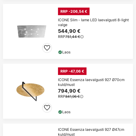
RRP -206,54 €
ICONE Slim - lame LED laevalgusti 8-light
valge
544,90 €
RRP
751,44 €
Laos
RRP -47,06 €
ICONE Essenza laevalgusti 927 Ø70cm
kuld/must
794,90 €
RRP
841,96 €
Laos
ICONE Essenza laevalgusti 927 Ø47cm
kuld/must