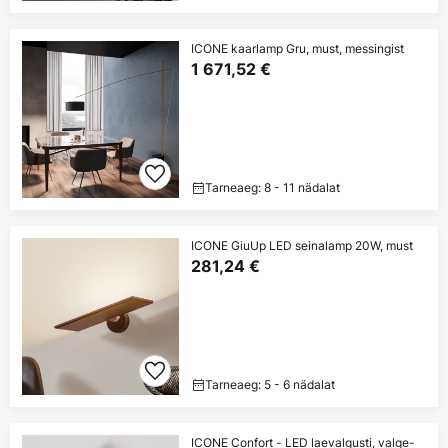
ICONE kaarlamp Gru, must, messingist
1 671,52 €
Tarneaeg: 8 - 11 nädalat
ICONE GiuUp LED seinalamp 20W, must
281,24 €
Tarneaeg: 5 - 6 nädalat
ICONE Confort - LED laevalgusti, valge-